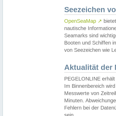
Seezeichen v
OpenSeaMap
↗
biete
nautische Information
Seamarks sind wichtig
Booten und Schiffen i
von Seezeichen wie Le
Aktualität der
PEGELONLINE erhält u
Im Binnenbereich wird 
Messwerte von Zeitreih
Minuten. Abweichungen
Fehlern bei der Daten
sein.