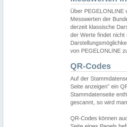
Über PEGELONLINE wer
Messwerten der Bundes
derzeit klassische Da
der Werte findet nicht 
Darstellungsmöglichkei
von PEGELONLINE zu 
QR-Codes
Auf der Stammdatensei
Seite anzeigen" ein Q
Stammdatenseite enthä
gescannt, so wird man
QR-Codes können auc
Seite eines Pegels be