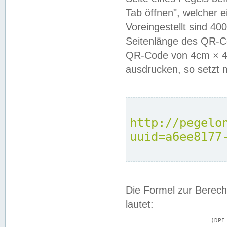
Tab öffnen", welcher 
Voreingestellt sind 4
Seitenlänge des QR-C
QR-Code von 4cm × 4c
ausdrucken, so setzt 
http://pegelo
uuid=a6ee8177
Die Formel zur Berech
lautet:
			(DPI × Druckkantenlänge in cm) ÷ 2,54 = Kantenlänge in Pixel
