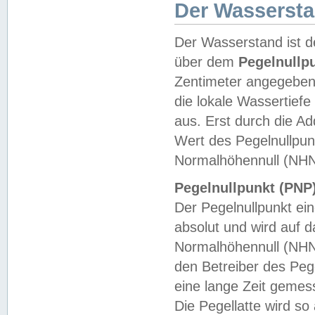
Der Wasserst
Der Wasserstand ist d
über dem
Pegelnullp
Zentimeter angegeben
die lokale Wassertie
aus. Erst durch die A
Wert des Pegelnullpun
Normalhöhennull (NHN
Pegelnullpunkt (PNP)
Der Pegelnullpunkt ei
absolut und wird auf
Normalhöhennull (NHN
den Betreiber des Pege
eine lange Zeit geme
Die Pegellatte wird s