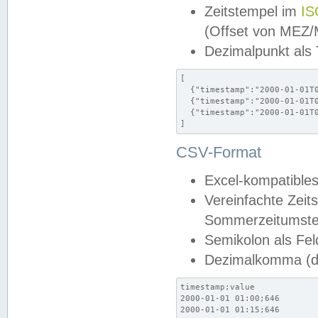
Zeitstempel im
IS
(Offset von MEZ
Dezimalpunkt als
[

  {"timestamp":"2000-01-01T0
  {"timestamp":"2000-01-01T0
  {"timestamp":"2000-01-01T0
]
CSV-Format
Excel-kompatibles
Vereinfachte Zeit
Sommerzeitumstel
Semikolon als Fel
Dezimalkomma (de
timestamp;value

2000-01-01 01:00;646

2000-01-01 01:15;646
