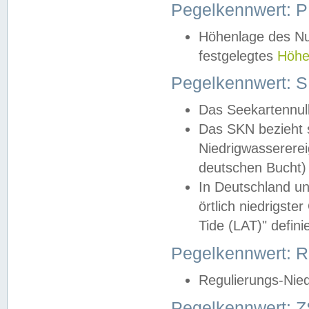
Pegelkennwert: 
Höhenlage des Nul
festgelegtes
Höhe
Pegelkennwert: 
Das Seekartennull
Das SKN bezieht s
Niedrigwassererei
deutschen Bucht) 
In Deutschland un
örtlich niedrigst
Tide (LAT)" definie
Pegelkennwert:
Regulierungs-Nie
Pegelkennwert: Z