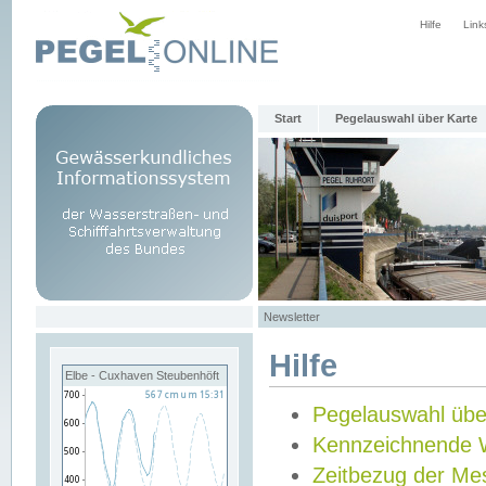
Hilfe
Link
Start
Pegelauswahl über Karte
Newsletter
Hilfe
Elbe - Cuxhaven Steubenhöft
Pegelauswahl übe
Kennzeichnende 
Zeitbezug der Me