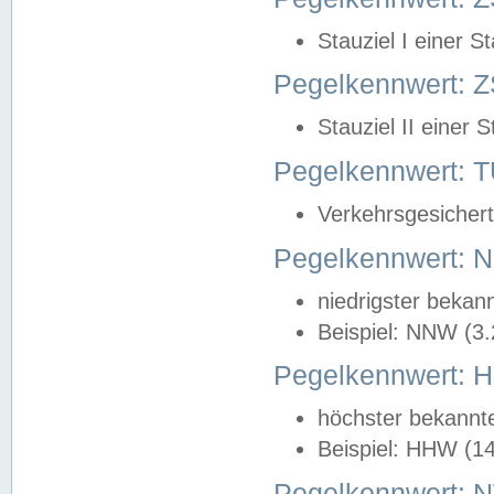
Stauziel I einer S
Pegelkennwert: Z
Stauziel II einer 
Pegelkennwert:
Verkehrsgesichert
Pegelkennwert:
niedrigster bekan
Beispiel: NNW (3
Pegelkennwert:
höchster bekannt
Beispiel: HHW (1
Pegelkennwert: 