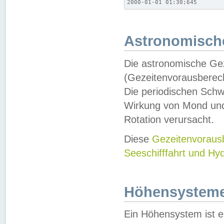
2000-01-01 01:30;645
Astronomische
Die astronomische Gez
(Gezeitenvorausberec
Die periodischen Schw
Wirkung von Mond und
Rotation verursacht.
Diese
Gezeitenvorau
Seeschifffahrt und Hy
Höhensystem
Ein Höhensystem ist e