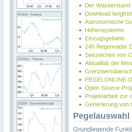
Der Wasserstand
Download langfris
RHEIN - Koblenz
Astronomische Gez
Höhensysteme
Einzugsgebiete
24h Regenradar
Seezeichen von 
DONAU - Passau
Aktualität der Me
Grenzwertübersch
PEGELONLINE-Di
Open Source Projek
Projektarbeit zur
Generierung von 
ODER - Eisenhüttenstadt
Pegelauswahl 
Grundlegende Funkti