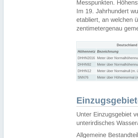
Messpunkten. Höhensy
Im 19. Jahrhundert wu
etabliert, an welchen 
zentimetergenau gem
Deutschland
Höhennetz
Bezeichnung
DHHN2016
Meter über Normalhöhennul
DHHN92
Meter über Normalhöhennul
DHHN12
Meter über Normalnull (m. 
SNN76
Meter über Höhennormal (m
Einzugsgebiet
Unter Einzugsgebiet v
unterirdisches Wasser
Allgemeine Bestandtei