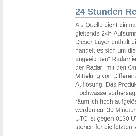
24 Stunden R
Als Quelle dient ein n
gleitende 24h-Aufsum
Dieser Layer enthält
handelt es sich um di
angeeichten“ Radarnie
der Radar- mit den O
Mittelung von Differe
Auflösung. Das Produk
Hochwasservorhersagez
räumlich hoch aufgelö
werden ca. 30 Minuten
UTC ist gegen 0130 UTC
stehen für die letzten