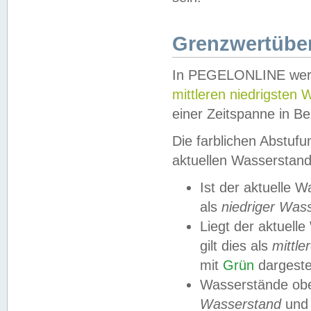
Grenzwertüber
In PEGELONLINE werde
mittleren niedrigsten
einer Zeitspanne in Be
Die farblichen Abstuf
aktuellen Wasserstand
Ist der aktuelle 
als
niedriger Was
Liegt der aktue
gilt dies als
mittle
mit
Grün
dargestel
Wasserstände obe
Wasserstand
und