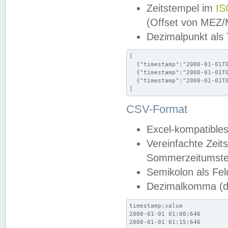
Zeitstempel im
IS
(Offset von MEZ
Dezimalpunkt als
[

  {"timestamp":"2000-01-01T0
  {"timestamp":"2000-01-01T0
  {"timestamp":"2000-01-01T0
]
CSV-Format
Excel-kompatibles
Vereinfachte Zeit
Sommerzeitumstel
Semikolon als Fel
Dezimalkomma (de
timestamp;value

2000-01-01 01:00;646

2000-01-01 01:15;646
