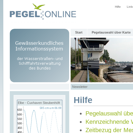
Hilfe
Link
Start
Pegelauswahl über Karte
Newsletter
Hilfe
Elbe - Cuxhaven Steubenhöft
Pegelauswahl übe
Kennzeichnende 
Zeitbezug der Me