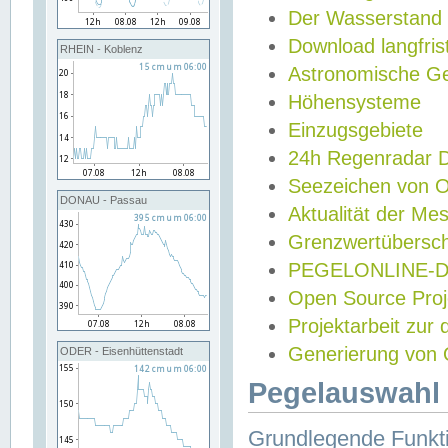
Der Wasserstand
Download langfris
RHEIN - Koblenz
Astronomische Gez
Höhensysteme
Einzugsgebiete
24h Regenradar
Seezeichen von 
DONAU - Passau
Aktualität der Me
Grenzwertübersch
PEGELONLINE-Di
Open Source Projek
Projektarbeit zur
Generierung von 
ODER - Eisenhüttenstadt
Pegelauswahl 
Grundlegende Funkti