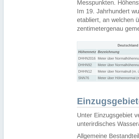
Messpunkten. Höhensy
Im 19. Jahrhundert wu
etabliert, an welchen 
zentimetergenau gem
Deutschland
Höhennetz
Bezeichnung
DHHN2016
Meter über Normalhöhennul
DHHN92
Meter über Normalhöhennul
DHHN12
Meter über Normalnull (m. 
SNN76
Meter über Höhennormal (m
Einzugsgebiet
Unter Einzugsgebiet v
unterirdisches Wasser
Allgemeine Bestandtei