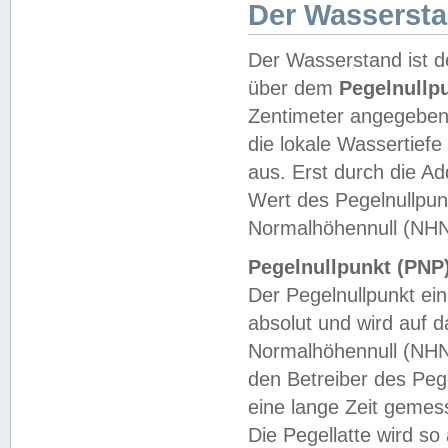
Der Wasserst
Der Wasserstand ist d
über dem
Pegelnullp
Zentimeter angegeben
die lokale Wassertie
aus. Erst durch die A
Wert des Pegelnullpun
Normalhöhennull (NHN
Pegelnullpunkt (PNP)
Der Pegelnullpunkt ei
absolut und wird auf
Normalhöhennull (NHN
den Betreiber des Pege
eine lange Zeit geme
Die Pegellatte wird s