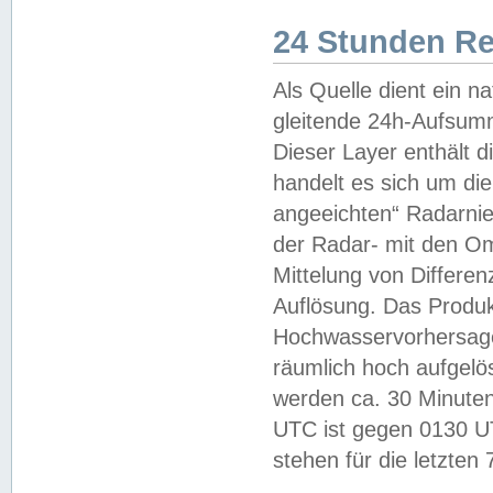
24 Stunden R
Als Quelle dient ein n
gleitende 24h-Aufsum
Dieser Layer enthält
handelt es sich um di
angeeichten“ Radarnie
der Radar- mit den O
Mittelung von Differe
Auflösung. Das Produk
Hochwasservorhersagez
räumlich hoch aufgelö
werden ca. 30 Minuten
UTC ist gegen 0130 UTC
stehen für die letzten