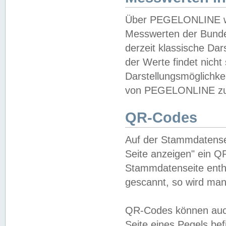
Über PEGELONLINE wer
Messwerten der Bundes
derzeit klassische Da
der Werte findet nicht 
Darstellungsmöglichkei
von PEGELONLINE zu 
QR-Codes
Auf der Stammdatensei
Seite anzeigen" ein Q
Stammdatenseite enthä
gescannt, so wird man
QR-Codes können auc
Seite eines Pegels be