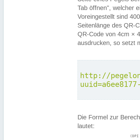
Tab öffnen", welcher 
Voreingestellt sind 4
Seitenlänge des QR-C
QR-Code von 4cm × 4c
ausdrucken, so setzt 
http://pegelo
uuid=a6ee8177
Die Formel zur Berech
lautet:
			(DPI × Druckkantenlänge in cm) ÷ 2,54 = Kantenlänge in Pixel
