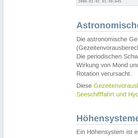
2000-01-01 01:30;645
Astronomische
Die astronomische Gez
(Gezeitenvorausberec
Die periodischen Schw
Wirkung von Mond und
Rotation verursacht.
Diese
Gezeitenvorau
Seeschifffahrt und Hy
Höhensystem
Ein Höhensystem ist e