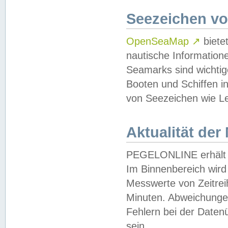
Seezeichen v
OpenSeaMap
↗
biete
nautische Information
Seamarks sind wichtig
Booten und Schiffen i
von Seezeichen wie Le
Aktualität der
PEGELONLINE erhält u
Im Binnenbereich wird 
Messwerte von Zeitreih
Minuten. Abweichungen
Fehlern bei der Daten
sein.