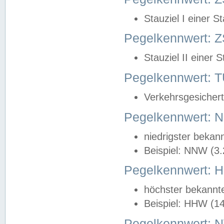
Stauziel I einer S
Pegelkennwert: Z
Stauziel II einer 
Pegelkennwert:
Verkehrsgesichert
Pegelkennwert:
niedrigster bekan
Beispiel: NNW (3
Pegelkennwert:
höchster bekannt
Beispiel: HHW (1
Pegelkennwert: 