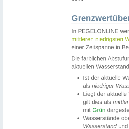
Grenzwertüber
In PEGELONLINE werde
mittleren niedrigsten
einer Zeitspanne in Be
Die farblichen Abstuf
aktuellen Wasserstand
Ist der aktuelle 
als
niedriger Was
Liegt der aktue
gilt dies als
mittle
mit
Grün
dargestel
Wasserstände obe
Wasserstand
und