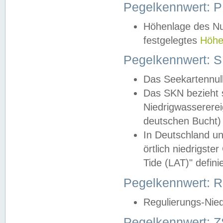
Pegelkennwert: 
Höhenlage des Nul
festgelegtes
Höhe
Pegelkennwert: 
Das Seekartennull
Das SKN bezieht s
Niedrigwassererei
deutschen Bucht) 
In Deutschland un
örtlich niedrigst
Tide (LAT)" definie
Pegelkennwert:
Regulierungs-Nie
Pegelkennwert: Z