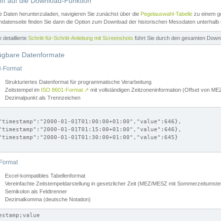
iff auf die Download-Funktion
e Daten herunterzuladen, navigieren Sie zunächst über die
Pegelauswahl-Tabelle
zu einem ge
datenseite finden Sie dann die Option zum Download der historischen Messdaten unterhalb
ne detaillierte
Schritt-für-Schritt-Anleitung mit Screenshots
führt Sie durch den gesamten Down
ügbare Datenformate
-Format
Strukturiertes Datenformat für programmatische Verarbeitung
Zeitstempel im
ISO 8601-Format
↗
mit vollständigen Zeitzoneninformation (Offset von 
Dezimalpunkt als Trennzeichen
"timestamp":"2000-01-01T01:00:00+01:00","value":646},

"timestamp":"2000-01-01T01:15:00+01:00","value":646},

"timestamp":"2000-01-01T01:30:00+01:00","value":645}

Format
Excel-kompatibles Tabellenformat
Vereinfachte Zeitstempeldarstellung in gesetzlicher Zeit (MEZ/MESZ mit Sommerzeitumstel
Semikolon als Feldtrenner
Dezimalkomma (deutsche Notation)
estamp;value
