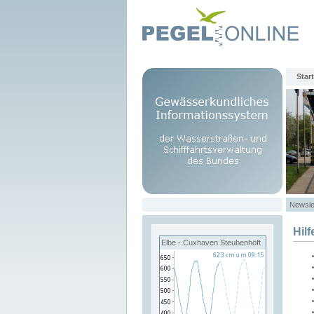
Start
Newsle
Hilf
Elbe - Cuxhaven Steubenhöft