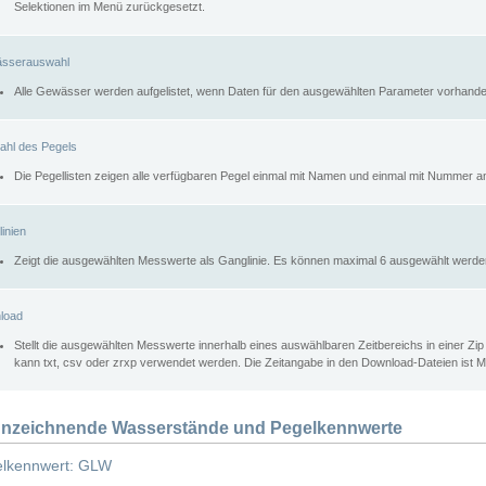
Selektionen im Menü zurückgesetzt.
sserauswahl
Alle Gewässer werden aufgelistet, wenn Daten für den ausgewählten Parameter vorhande
ahl des Pegels
Die Pegellisten zeigen alle verfügbaren Pegel einmal mit Namen und einmal mit Nummer a
inien
Zeigt die ausgewählten Messwerte als Ganglinie. Es können maximal 6 ausgewählt werde
load
Stellt die ausgewählten Messwerte innerhalb eines auswählbaren Zeitbereichs in einer Zi
kann txt, csv oder zrxp verwendet werden. Die Zeitangabe in den Download-Dateien ist 
nzeichnende Wasserstände und Pegelkennwerte
lkennwert: GLW