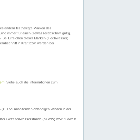
esländern festgelegte Marken des
Sind immer für einen Gewässerabschnitt gültig.
. Bei Erreichen dieser Marken (Hochwasser)
erabschnitt in Kraft bzw. werden bei
tem
. Siehe auch die Informationen zum
 (z.B bei anhaltenden ablandigen Winden in der
drigster Gezeitenwasserstande (NGzW) bzw. "Lowest