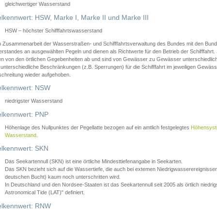
gleichwertiger Wasserstand
lkennwert: HSW, Marke I, Marke II und Marke III
HSW – höchster Schifffahrtswasserstand
in Zusammenarbeit der Wasserstraßen- und Schifffahrtsverwaltung des Bundes mit den Bund
standes an ausgewählten Pegeln und dienen als Richtwerte für den Betrieb der Schifffahrt. 
n von den örtlichen Gegebenheiten ab und sind von Gewässer zu Gewässer unterschiedlich
 unterschiedliche Beschränkungen (z.B. Sperrungen) für die Schifffahrt im jeweiligen Gewäss
schreitung wieder aufgehoben.
lkennwert: NSW
niedrigster Wasserstand
lkennwert: PNP
Höhenlage des Nullpunktes der Pegellatte bezogen auf ein amtlich festgelegtes
Höhensys
Wasserstand
.
lkennwert: SKN
Das Seekartennull (SKN) ist eine örtliche Mindesttiefenangabe in Seekarten.
Das SKN bezieht sich auf die Wassertiefe, die auch bei extemen Niedrigwasserereignissen
deutschen Bucht) kaum noch unterschritten wird.
In Deutschland und den Nordsee-Staaten ist das Seekartennull seit 2005 als örtlich nie
Astronomical Tide (LAT)" definiert.
lkennwert: RNW