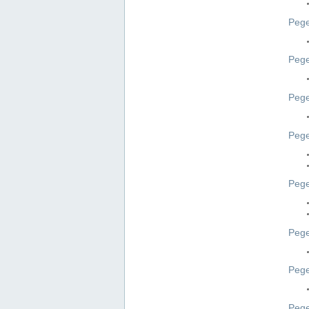
Pege
Pege
Peg
Pege
Pege
Pege
Pege
Peg