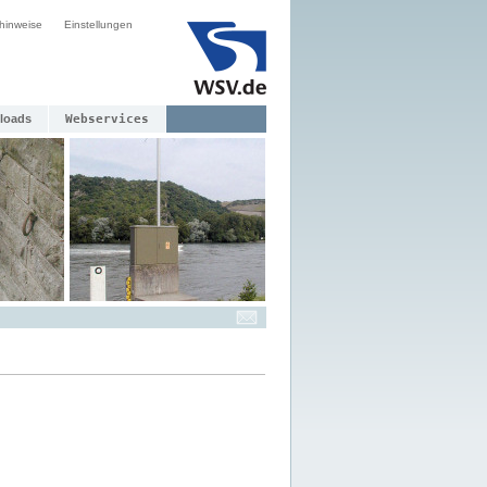
hinweise
Einstellungen
loads
Webservices