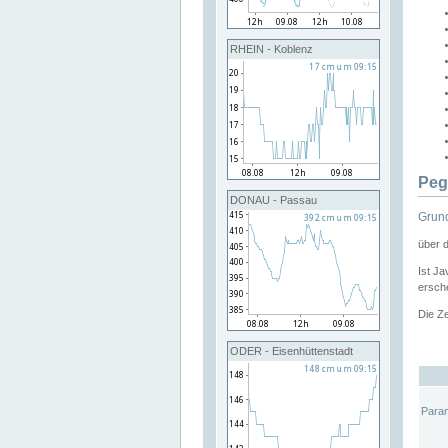
RHEIN - Koblenz
Peg
DONAU - Passau
Grund
über 
Ist Ja
ersche
Die Ze
ODER - Eisenhüttenstadt
Para