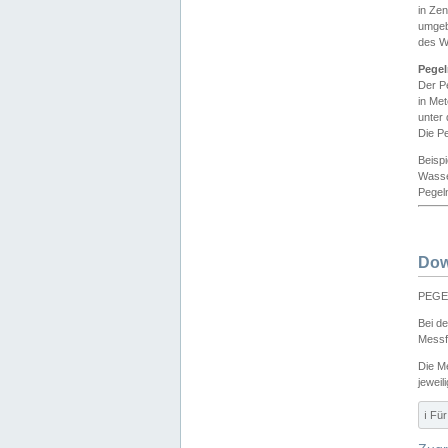
in Ze
umgeb
des W
Pegel
Der P
in Me
unter
Die Pe
Beisp
Wasse
Pegeln
Dow
PEGEL
Bei d
Messf
Die M
jeweil
ℹ️ F