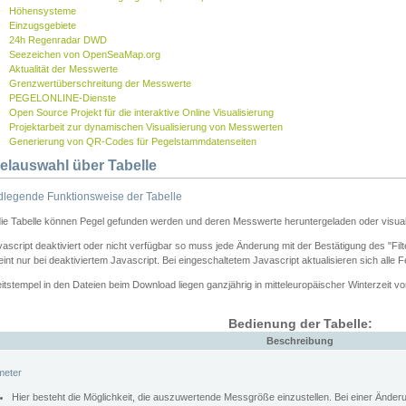
Höhensysteme
Einzugsgebiete
24h Regenradar DWD
Seezeichen von OpenSeaMap.org
Aktualität der Messwerte
Grenzwertüberschreitung der Messwerte
PEGELONLINE-Dienste
Open Source Projekt für die interaktive Online Visualisierung
Projektarbeit zur dynamischen Visualisierung von Messwerten
Generierung von QR-Codes für Pegelstammdatenseiten
elauswahl über Tabelle
legende Funktionsweise der Tabelle
die Tabelle können Pegel gefunden werden und deren Messwerte heruntergeladen oder visuali
vascript deaktiviert oder nicht verfügbar so muss jede Änderung mit der Bestätigung des "Filt
int nur bei deaktiviertem Javascript. Bei eingeschaltetem Javascript aktualisieren sich alle 
itstempel in den Dateien beim Download liegen ganzjährig in mitteleuropäischer Winterzeit vo
Bedienung der Tabelle:
Beschreibung
meter
Hier besteht die Möglichkeit, die auszuwertende Messgröße einzustellen. Bei einer Ände