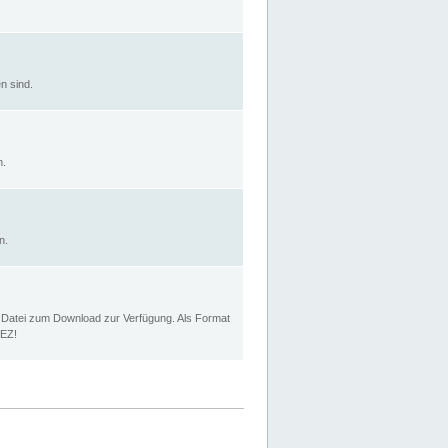
n sind.
n.
n.
p Datei zum Download zur Verfügung. Als Format
MEZ!