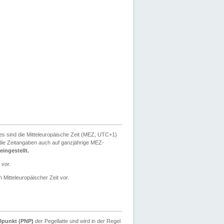
ies sind die Mitteleuropäische Zeit (MEZ, UTC+1)
ie Zeitangaben auch auf ganzjährige MEZ-
ingestellt.
 vor.
 Mitteleuropäischer Zeit vor.
lpunkt (PNP)
der Pegellatte und wird in der Regel