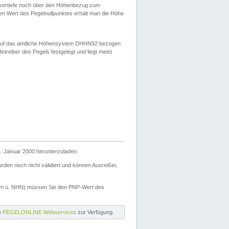
ssertiefe noch über den Höhenbezug zum
en Wert des Pegelnullpunktes erhält man die Höhe
d auf das amtliche Höhensystem DHHN92 bezogen
reiber des Pegels festgelegt und liegt meist
. Januar 2000 herunterzuladen.
den noch nicht validiert und können Ausreißer,
(m ü. NHN) müssen Sie den PNP-Wert des
ie
PEGELONLINE Webservices
zur Verfügung.