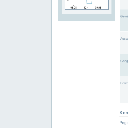
Gewä
Ausw
Gangl
Down
Ken
Pege