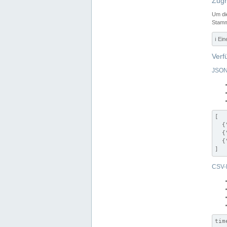
Zugr
Um di
Stamm
ℹ️ Ei
Verf
JSON
[

  {
  {
  {
]
CSV-
tim