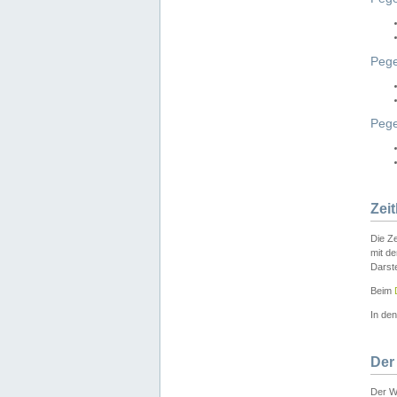
Pege
Peg
Zei
Die Ze
mit d
Darst
Beim
In de
Der
Der W