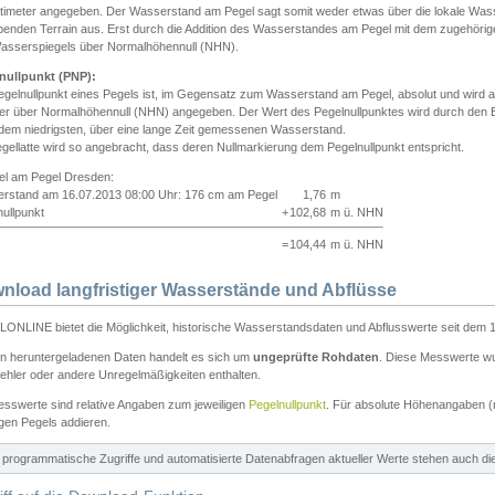
ntimeter angegeben. Der Wasserstand am Pegel sagt somit weder etwas über die lokale Wa
enden Terrain aus. Erst durch die Addition des Wasserstandes am Pegel mit dem zugehörig
asserspiegels über Normalhöhennull (NHN).
nullpunkt (PNP):
egelnullpunkt eines Pegels ist, im Gegensatz zum Wasserstand am Pegel, absolut und wir
ter über Normalhöhennull (NHN) angegeben. Der Wert des Pegelnullpunktes wird durch den Bet
 dem niedrigsten, über eine lange Zeit gemessenen Wasserstand.
gellatte wird so angebracht, dass deren Nullmarkierung dem Pegelnullpunkt entspricht.
iel am Pegel Dresden:
rstand am 16.07.2013 08:00 Uhr: 176 cm am Pegel
1,76
m
ullpunkt
+
102,68
m ü. NHN
=
104,44
m ü. NHN
nload langfristiger Wasserstände und Abflüsse
ONLINE bietet die Möglichkeit, historische Wasserstandsdaten und Abflusswerte seit dem 1
en heruntergeladenen Daten handelt es sich um
ungeprüfte Rohdaten
. Diese Messwerte wur
ehler oder andere Unregelmäßigkeiten enthalten.
esswerte sind relative Angaben zum jeweiligen
Pegelnullpunkt
. Für absolute Höhenangaben 
igen Pegels addieren.
ür programmatische Zugriffe und automatisierte Datenabfragen aktueller Werte stehen auch d