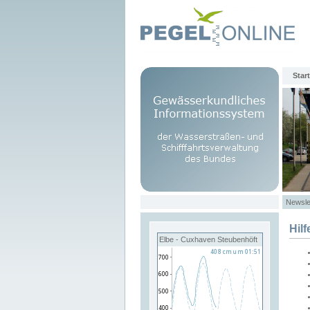
Start
Newsle
Hilf
Elbe - Cuxhaven Steubenhöft