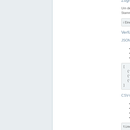
Zugr
Um di
Stamm
ℹ️ Ei
Verf
JSON
[

  {
  {
  {
]
CSV-
tim