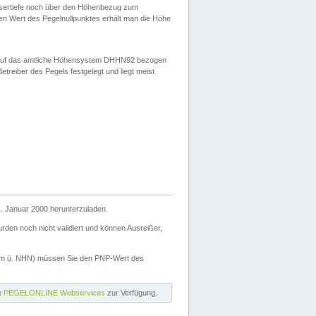
ssertiefe noch über den Höhenbezug zum
en Wert des Pegelnullpunktes erhält man die Höhe
d auf das amtliche Höhensystem DHHN92 bezogen
reiber des Pegels festgelegt und liegt meist
. Januar 2000 herunterzuladen.
den noch nicht validiert und können Ausreißer,
(m ü. NHN) müssen Sie den PNP-Wert des
ie
PEGELONLINE Webservices
zur Verfügung.