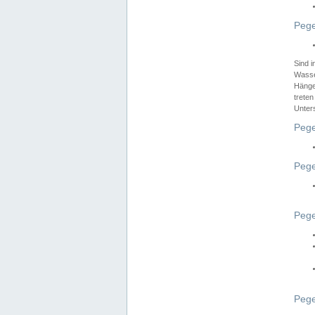
Pege
Sind 
Wasser
Hänge
treten
Unter
Pege
Pege
Pege
Pege