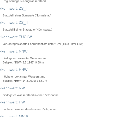
Regulierungs-Niedrigwasserstand
lkennwert: ZS_I
Stauziel I einer Staustufe (Normalstau)
lkennwert: ZS_II
Stauziel II einer Staustufe (Höchststau)
elkennwert: TUGLW
Verkehrsgesicherte Fahrrinnentiefe unter GlW (Tiefe unter GlW)
lkennwert: NNW
niedrigster bekannter Wasserstand
Beispiel: NNW (3.2.1942) 9,30 m
lkennwert: HHW
höchster bekannter Wasserstand
Beispiel: HHW (14.8.2001) 14,31 m
lkennwert: NW
niedrigster Wasserstand in einer Zeitspanne
lkennwert: HW
höchster Wasserstand in einer Zeitspanne
elkennwert: MNW