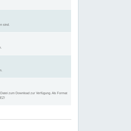
n sind.
n.
n.
p Datei zum Download zur Verfügung. Als Format
MEZ!