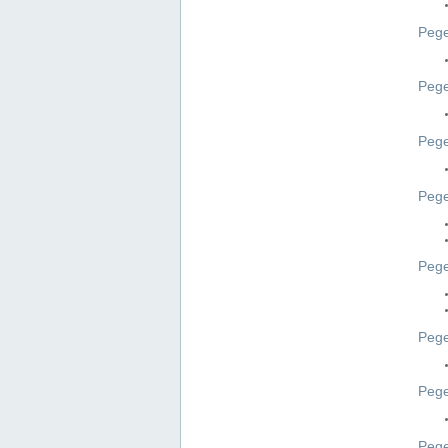
Pege
Pege
Peg
Pege
Pege
Pege
Pege
Peg