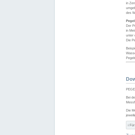
in Ze
umgeb
des W
Pegel
Der P
in Me
unter
Die Pe
Beisp
Wasse
Pegeln
Dow
PEGEL
Bei d
Messf
Die M
jeweil
ℹ️ F