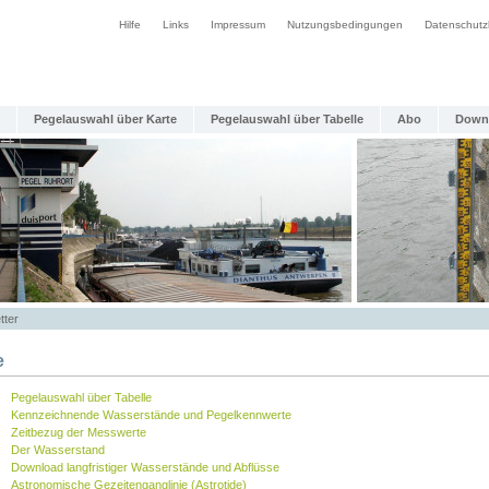
Hilfe
Links
Impressum
Nutzungsbedingungen
Datenschutz
Pegelauswahl über Karte
Pegelauswahl über Tabelle
Abo
Down
tter
e
Pegelauswahl über Tabelle
Kennzeichnende Wasserstände und Pegelkennwerte
Zeitbezug der Messwerte
Der Wasserstand
Download langfristiger Wasserstände und Abflüsse
Astronomische Gezeitenganglinie (Astrotide)