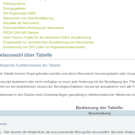
Höhensysteme
Einzugsgebiete
24h Regenradar DWD
Seezeichen von OpenSeaMap.org
Aktualität der Messwerte
Grenzwertüberschreitung der Messwerte
PEGELONLINE-Dienste
Open Source Projekt für die interaktive Online Visualisierung
Projektarbeit zur dynamischen Visualisierung von Messwerten
Generierung von QR-Codes für Pegelstammdatenseiten
elauswahl über Tabelle
legende Funktionsweise der Tabelle
die Tabelle können Pegel gefunden werden und deren Messwerte heruntergeladen oder visuali
vascript deaktiviert oder nicht verfügbar so muss jede Änderung mit der Bestätigung des "Filt
int nur bei deaktiviertem Javascript. Bei eingeschaltetem Javascript aktualisieren sich alle 
itstempel in den Dateien beim Download liegen ganzjährig in mitteleuropäischer Winterzeit vo
Bedienung der Tabelle:
Beschreibung
meter
Hier besteht die Möglichkeit, die auszuwertende Messgröße einzustellen. Bei einer Ände