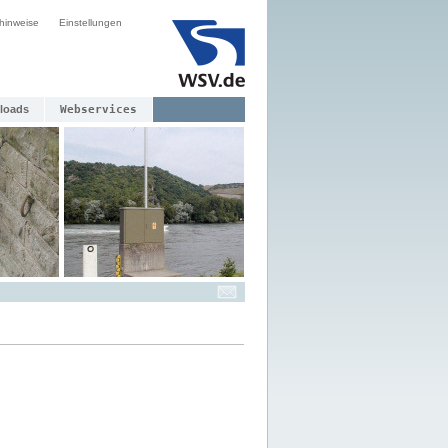
hinweise
Einstellungen
loads
Webservices