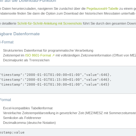
iff auf die Download-Funktion
e Daten herunterzuladen, navigieren Sie zunächst über die
Pegelauswahl-Tabelle
zu einem ge
datenseite finden Sie dann die Option zum Download der historischen Messdaten unterhalb
ne detaillierte
Schritt-für-Schritt-Anleitung mit Screenshots
führt Sie durch den gesamten Down
ügbare Datenformate
-Format
Strukturiertes Datenformat für programmatische Verarbeitung
Zeitstempel im
ISO 8601-Format
↗
mit vollständigen Zeitzoneninformation (Offset von 
Dezimalpunkt als Trennzeichen
"timestamp":"2000-01-01T01:00:00+01:00","value":646},

"timestamp":"2000-01-01T01:15:00+01:00","value":646},

"timestamp":"2000-01-01T01:30:00+01:00","value":645}

Format
Excel-kompatibles Tabellenformat
Vereinfachte Zeitstempeldarstellung in gesetzlicher Zeit (MEZ/MESZ mit Sommerzeitumstel
Semikolon als Feldtrenner
Dezimalkomma (deutsche Notation)
estamp;value
