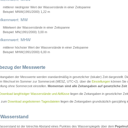
mittlerer niedrigster Wert der Wasserstände in einer Zeitspanne
Beispiel: MNW(1991/2000) 1,22 m
lkennwert: MW
Mittelwert der Wasserstände in einer Zeitspanne
Beispiel: MN(1991/2000) 3,00 m
elkennwert: MHW
mittlerer höchster Wert der Wasserstände in einer Zeitspanne
Beispiel: MHW(1991/2000) 6,00 m
tbezug der Messwerte
itangaben der Messwerte werden standardmäßig in gesetzlicher (lokaler) Zeit dargestellt. D
em Wechsel im Sommer zur Sommerzeit (MESZ, UTC+2). über die
Einstellungen
können Sie d
ellung ohne Sommerzeit einstellen.
Momentan sind alle Zeitangaben auf gesetzliche Zeit e
Download langfristiger Wasserstände und Abflüsse
liegen die Zeitangaben in gesetzlicher Zeit
n zum
Download angebotenen Tagesdateien
liegen die Zeitangaben grundsätzlich ganzjährig in
 Wasserstand
asserstand ist der lotrechte Abstand eines Punktes des Wasserspiegels über dem
Pegelnul