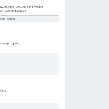
wünschten Pegel. Auf der jeweiligen
 der Diagrammanzeige.
load-Prozess.
MEZ/MESZ zu UTC)
lung)