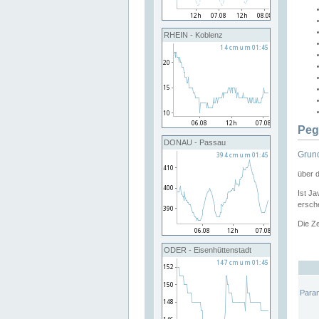
RHEIN - Koblenz
Peg
DONAU - Passau
Grund
über 
Ist Ja
ersche
Die Ze
ODER - Eisenhüttenstadt
Para