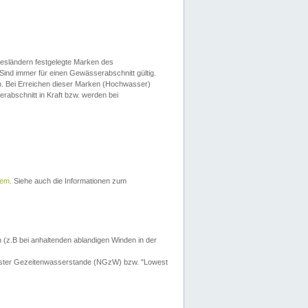
esländern festgelegte Marken des
Sind immer für einen Gewässerabschnitt gültig.
. Bei Erreichen dieser Marken (Hochwasser)
erabschnitt in Kraft bzw. werden bei
tem
. Siehe auch die Informationen zum
 (z.B bei anhaltenden ablandigen Winden in der
drigster Gezeitenwasserstande (NGzW) bzw. "Lowest