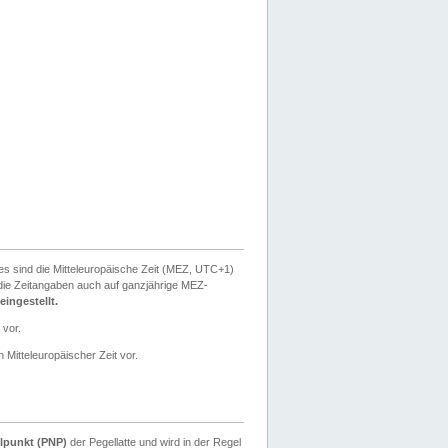
ies sind die Mitteleuropäische Zeit (MEZ, UTC+1)
ie Zeitangaben auch auf ganzjährige MEZ-
ingestellt.
 vor.
 Mitteleuropäischer Zeit vor.
lpunkt (PNP)
der Pegellatte und wird in der Regel