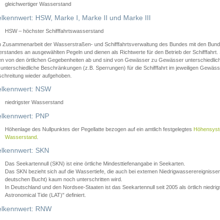
gleichwertiger Wasserstand
lkennwert: HSW, Marke I, Marke II und Marke III
HSW – höchster Schifffahrtswasserstand
in Zusammenarbeit der Wasserstraßen- und Schifffahrtsverwaltung des Bundes mit den Bund
standes an ausgewählten Pegeln und dienen als Richtwerte für den Betrieb der Schifffahrt. 
n von den örtlichen Gegebenheiten ab und sind von Gewässer zu Gewässer unterschiedlich
 unterschiedliche Beschränkungen (z.B. Sperrungen) für die Schifffahrt im jeweiligen Gewäss
schreitung wieder aufgehoben.
lkennwert: NSW
niedrigster Wasserstand
lkennwert: PNP
Höhenlage des Nullpunktes der Pegellatte bezogen auf ein amtlich festgelegtes
Höhensys
Wasserstand
.
lkennwert: SKN
Das Seekartennull (SKN) ist eine örtliche Mindesttiefenangabe in Seekarten.
Das SKN bezieht sich auf die Wassertiefe, die auch bei extemen Niedrigwasserereignissen
deutschen Bucht) kaum noch unterschritten wird.
In Deutschland und den Nordsee-Staaten ist das Seekartennull seit 2005 als örtlich nie
Astronomical Tide (LAT)" definiert.
lkennwert: RNW