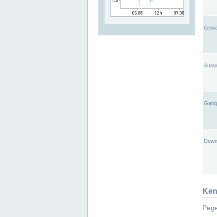
Gewä
Ausw
Gangl
Down
Ken
Pege