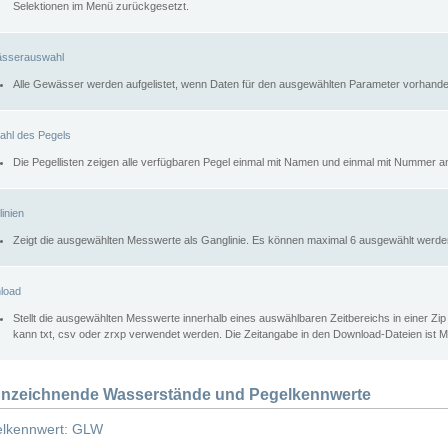
Selektionen im Menü zurückgesetzt.
sserauswahl
Alle Gewässer werden aufgelistet, wenn Daten für den ausgewählten Parameter vorhande
ahl des Pegels
Die Pegellisten zeigen alle verfügbaren Pegel einmal mit Namen und einmal mit Nummer a
inien
Zeigt die ausgewählten Messwerte als Ganglinie. Es können maximal 6 ausgewählt werde
load
Stellt die ausgewählten Messwerte innerhalb eines auswählbaren Zeitbereichs in einer Zi
kann txt, csv oder zrxp verwendet werden. Die Zeitangabe in den Download-Dateien ist 
nzeichnende Wasserstände und Pegelkennwerte
lkennwert: GLW