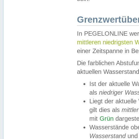
Grenzwertüber
In PEGELONLINE werde
mittleren niedrigsten
einer Zeitspanne in Be
Die farblichen Abstuf
aktuellen Wasserstand
Ist der aktuelle 
als
niedriger Was
Liegt der aktue
gilt dies als
mittle
mit
Grün
dargestel
Wasserstände obe
Wasserstand
und