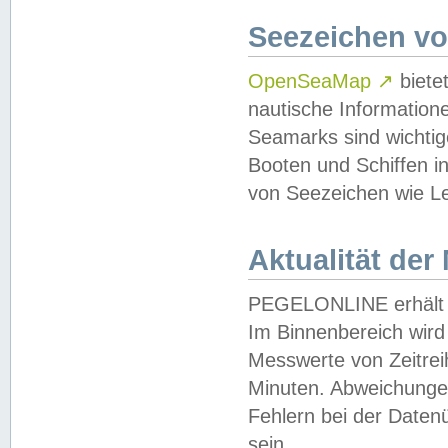
Seezeichen v
OpenSeaMap
↗
biete
nautische Information
Seamarks sind wichtig
Booten und Schiffen i
von Seezeichen wie Le
Aktualität der
PEGELONLINE erhält u
Im Binnenbereich wird 
Messwerte von Zeitreih
Minuten. Abweichungen
Fehlern bei der Daten
sein.