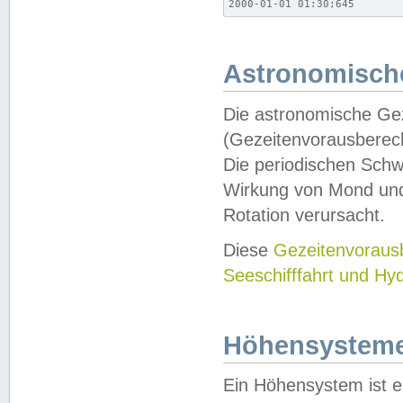
2000-01-01 01:30;645
Astronomische
Die astronomische Gez
(Gezeitenvorausberec
Die periodischen Schw
Wirkung von Mond und
Rotation verursacht.
Diese
Gezeitenvorau
Seeschifffahrt und Hy
Höhensystem
Ein Höhensystem ist e