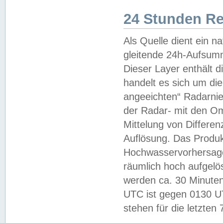
24 Stunden R
Als Quelle dient ein n
gleitende 24h-Aufsum
Dieser Layer enthält
handelt es sich um di
angeeichten“ Radarnie
der Radar- mit den O
Mittelung von Differe
Auflösung. Das Produk
Hochwasservorhersagez
räumlich hoch aufgelö
werden ca. 30 Minuten
UTC ist gegen 0130 UTC
stehen für die letzten