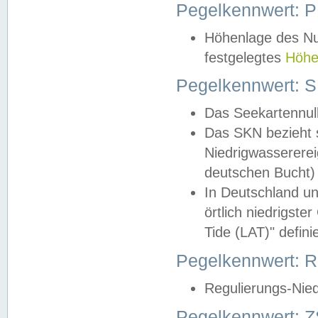
Pegelkennwert: 
Höhenlage des Nul
festgelegtes
Höhe
Pegelkennwert: 
Das Seekartennull
Das SKN bezieht s
Niedrigwassererei
deutschen Bucht) 
In Deutschland un
örtlich niedrigst
Tide (LAT)" definie
Pegelkennwert:
Regulierungs-Nie
Pegelkennwert: Z