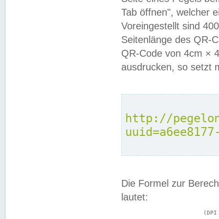
Tab öffnen", welcher 
Voreingestellt sind 4
Seitenlänge des QR-C
QR-Code von 4cm × 4c
ausdrucken, so setzt 
http://pegelo
uuid=a6ee8177
Die Formel zur Berech
lautet:
			(DPI × Druckkantenlänge in cm) ÷ 2,54 = Kantenlänge in Pixel
