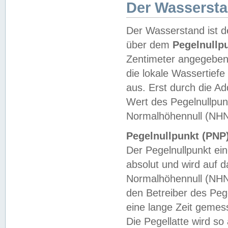
Der Wasserst
Der Wasserstand ist d
über dem
Pegelnullp
Zentimeter angegeben
die lokale Wassertie
aus. Erst durch die A
Wert des Pegelnullpun
Normalhöhennull (NHN
Pegelnullpunkt (PNP)
Der Pegelnullpunkt ei
absolut und wird auf
Normalhöhennull (NHN
den Betreiber des Pege
eine lange Zeit geme
Die Pegellatte wird s