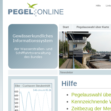
Hilfe
Link
Start
Pegelauswahl über Karte
Newsletter
Hilfe
Elbe - Cuxhaven Steubenhöft
Pegelauswahl übe
Kennzeichnende 
Zeitbezug der Me