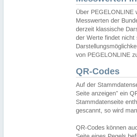
Über PEGELONLINE wer
Messwerten der Bundes
derzeit klassische Da
der Werte findet nicht 
Darstellungsmöglichkei
von PEGELONLINE zu 
QR-Codes
Auf der Stammdatensei
Seite anzeigen" ein Q
Stammdatenseite enthä
gescannt, so wird man
QR-Codes können auc
Seite eines Pegels be