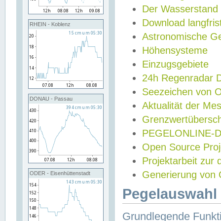
Der Wasserstand
Download langfris
RHEIN - Koblenz
Astronomische Gez
Höhensysteme
Einzugsgebiete
24h Regenradar
Seezeichen von 
DONAU - Passau
Aktualität der Me
Grenzwertübersch
PEGELONLINE-Di
Open Source Projek
Projektarbeit zur
Generierung von 
ODER - Eisenhüttenstadt
Pegelauswahl 
Grundlegende Funkti