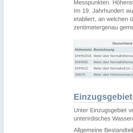
Messpunkten. Höhensy
Im 19. Jahrhundert wu
etabliert, an welchen 
zentimetergenau gem
Deutschland
Höhennetz
Bezeichnung
DHHN2016
Meter über Normalhöhennul
DHHN92
Meter über Normalhöhennul
DHHN12
Meter über Normalnull (m. 
SNN76
Meter über Höhennormal (m
Einzugsgebiet
Unter Einzugsgebiet v
unterirdisches Wasser
Allgemeine Bestandtei