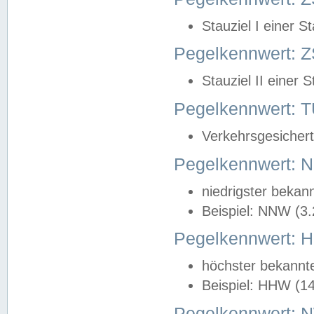
Stauziel I einer S
Pegelkennwert: Z
Stauziel II einer 
Pegelkennwert:
Verkehrsgesichert
Pegelkennwert:
niedrigster bekan
Beispiel: NNW (3
Pegelkennwert:
höchster bekannt
Beispiel: HHW (1
Pegelkennwert: 