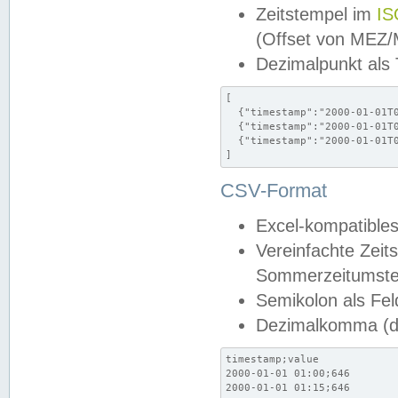
Zeitstempel im
IS
(Offset von MEZ
Dezimalpunkt als
[

  {"timestamp":"2000-01-01T0
  {"timestamp":"2000-01-01T0
  {"timestamp":"2000-01-01T0
]
CSV-Format
Excel-kompatibles
Vereinfachte Zeit
Sommerzeitumstel
Semikolon als Fel
Dezimalkomma (de
timestamp;value

2000-01-01 01:00;646

2000-01-01 01:15;646
