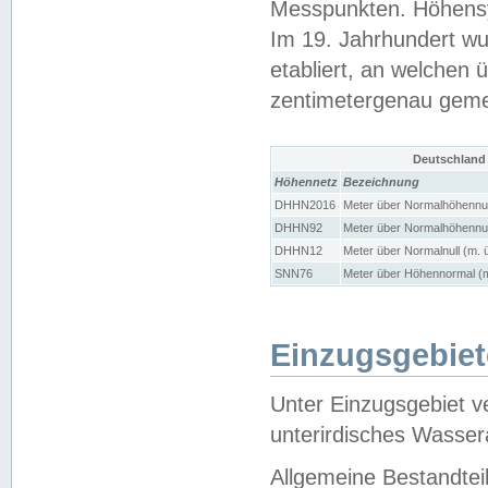
Messpunkten. Höhensy
Im 19. Jahrhundert wu
etabliert, an welchen 
zentimetergenau gem
Deutschland
Höhennetz
Bezeichnung
DHHN2016
Meter über Normalhöhennul
DHHN92
Meter über Normalhöhennul
DHHN12
Meter über Normalnull (m. 
SNN76
Meter über Höhennormal (m
Einzugsgebiet
Unter Einzugsgebiet v
unterirdisches Wasser
Allgemeine Bestandtei