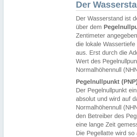
Der Wasserst
Der Wasserstand ist d
über dem
Pegelnullp
Zentimeter angegeben
die lokale Wassertie
aus. Erst durch die A
Wert des Pegelnullpun
Normalhöhennull (NHN
Pegelnullpunkt (PNP)
Der Pegelnullpunkt ei
absolut und wird auf
Normalhöhennull (NHN
den Betreiber des Pege
eine lange Zeit geme
Die Pegellatte wird s