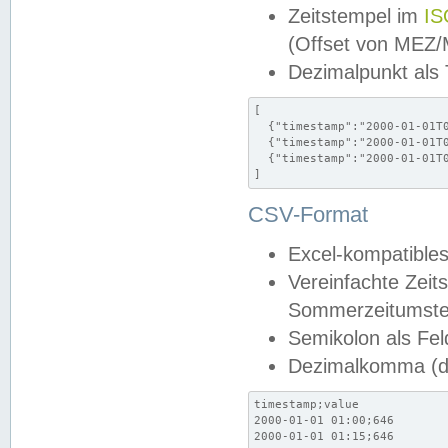
Zeitstempel im
IS
(Offset von MEZ
Dezimalpunkt als
[

  {"timestamp":"2000-01-01T0
  {"timestamp":"2000-01-01T0
  {"timestamp":"2000-01-01T0
]
CSV-Format
Excel-kompatibles
Vereinfachte Zeit
Sommerzeitumstel
Semikolon als Fel
Dezimalkomma (de
timestamp;value

2000-01-01 01:00;646

2000-01-01 01:15;646
