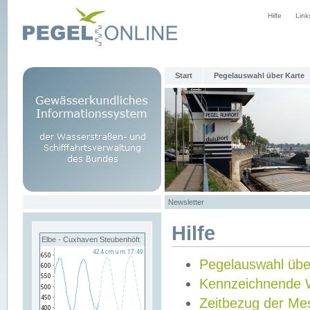
Hilfe
Link
Start
Pegelauswahl über Karte
Newsletter
Hilfe
Elbe - Cuxhaven Steubenhöft
Pegelauswahl übe
Kennzeichnende 
Zeitbezug der Me