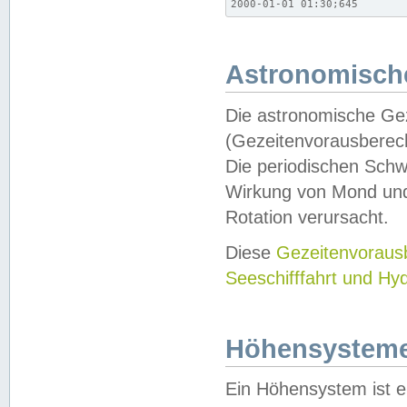
2000-01-01 01:30;645
Astronomische
Die astronomische Gez
(Gezeitenvorausberec
Die periodischen Schw
Wirkung von Mond und
Rotation verursacht.
Diese
Gezeitenvorau
Seeschifffahrt und Hy
Höhensystem
Ein Höhensystem ist e