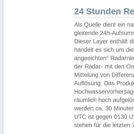
24 Stunden R
Als Quelle dient ein n
gleitende 24h-Aufsum
Dieser Layer enthält
handelt es sich um di
angeeichten“ Radarnie
der Radar- mit den O
Mittelung von Differe
Auflösung. Das Produk
Hochwasservorhersagez
räumlich hoch aufgelö
werden ca. 30 Minuten
UTC ist gegen 0130 UTC
stehen für die letzten