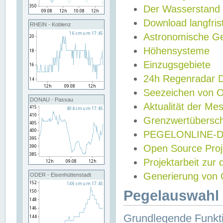
Der Wasserstand
Download langfris
RHEIN - Koblenz
Astronomische Gez
Höhensysteme
Einzugsgebiete
24h Regenradar
Seezeichen von 
DONAU - Passau
Aktualität der Me
Grenzwertübersch
PEGELONLINE-Di
Open Source Projek
Projektarbeit zur
Generierung von 
ODER - Eisenhüttenstadt
Pegelauswahl 
Grundlegende Funkti