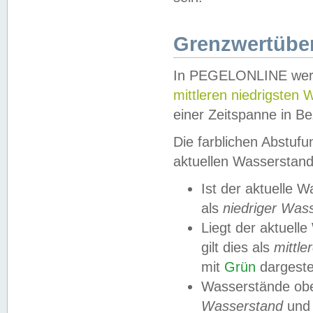
Grenzwertüber
In PEGELONLINE werde
mittleren niedrigsten
einer Zeitspanne in Be
Die farblichen Abstuf
aktuellen Wasserstand
Ist der aktuelle 
als
niedriger Was
Liegt der aktue
gilt dies als
mittle
mit
Grün
dargestel
Wasserstände obe
Wasserstand
und