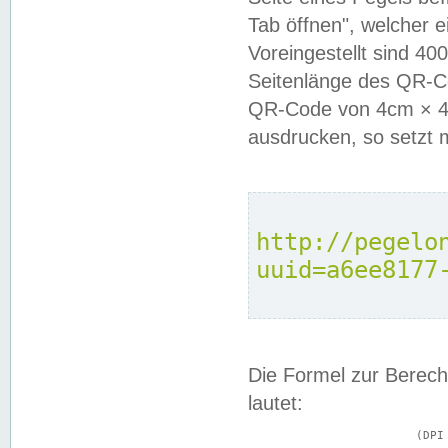
Tab öffnen", welcher 
Voreingestellt sind 4
Seitenlänge des QR-C
QR-Code von 4cm × 4c
ausdrucken, so setzt 
http://pegelo
uuid=a6ee8177
Die Formel zur Berech
lautet:
			(DPI × Druckkantenlänge in cm) ÷ 2,54 = Kantenlänge in Pixel
