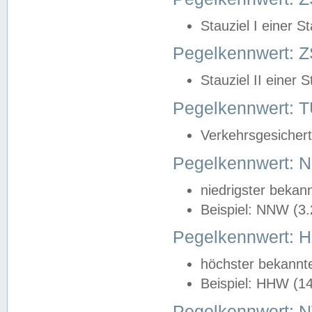
Stauziel I einer S
Pegelkennwert: Z
Stauziel II einer 
Pegelkennwert:
Verkehrsgesichert
Pegelkennwert:
niedrigster bekan
Beispiel: NNW (3
Pegelkennwert:
höchster bekannt
Beispiel: HHW (1
Pegelkennwert: 