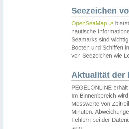
Seezeichen v
OpenSeaMap
↗
biete
nautische Information
Seamarks sind wichtig
Booten und Schiffen i
von Seezeichen wie Le
Aktualität der
PEGELONLINE erhält u
Im Binnenbereich wird 
Messwerte von Zeitreih
Minuten. Abweichungen
Fehlern bei der Daten
sein.