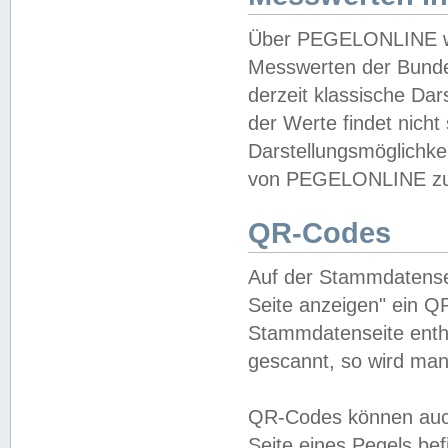
Über PEGELONLINE wer
Messwerten der Bundes
derzeit klassische Da
der Werte findet nicht 
Darstellungsmöglichkei
von PEGELONLINE zu 
QR-Codes
Auf der Stammdatensei
Seite anzeigen" ein Q
Stammdatenseite enthä
gescannt, so wird man
QR-Codes können auc
Seite eines Pegels be