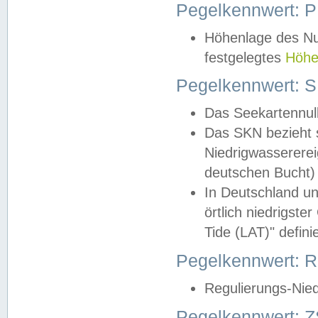
Pegelkennwert: 
Höhenlage des Nul
festgelegtes
Höhe
Pegelkennwert: 
Das Seekartennull
Das SKN bezieht s
Niedrigwassererei
deutschen Bucht) 
In Deutschland un
örtlich niedrigst
Tide (LAT)" definie
Pegelkennwert:
Regulierungs-Nie
Pegelkennwert: Z