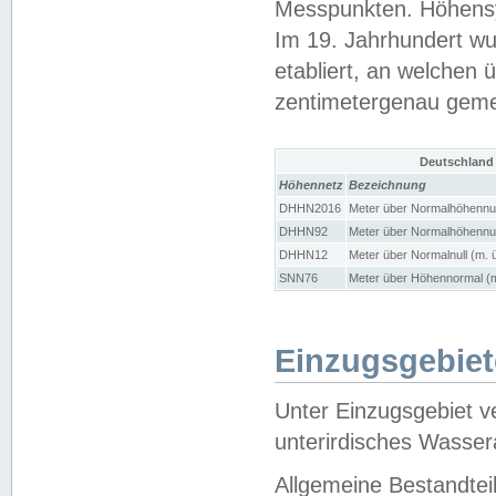
Messpunkten. Höhensy
Im 19. Jahrhundert wu
etabliert, an welchen 
zentimetergenau gem
Deutschland
Höhennetz
Bezeichnung
DHHN2016
Meter über Normalhöhennul
DHHN92
Meter über Normalhöhennul
DHHN12
Meter über Normalnull (m. 
SNN76
Meter über Höhennormal (m
Einzugsgebiet
Unter Einzugsgebiet v
unterirdisches Wasser
Allgemeine Bestandtei