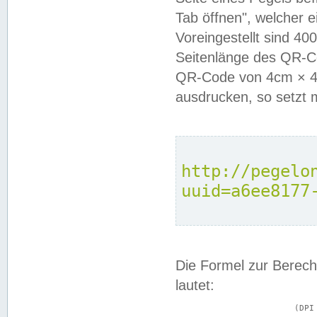
Tab öffnen", welcher 
Voreingestellt sind 4
Seitenlänge des QR-C
QR-Code von 4cm × 4c
ausdrucken, so setzt 
http://pegelo
uuid=a6ee8177
Die Formel zur Berech
lautet:
			(DPI × Druckkantenlänge in cm) ÷ 2,54 = Kantenlänge in Pixel
