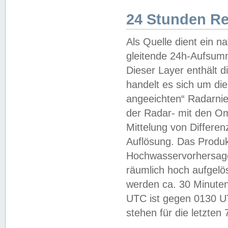
24 Stunden R
Als Quelle dient ein n
gleitende 24h-Aufsum
Dieser Layer enthält
handelt es sich um di
angeeichten“ Radarnie
der Radar- mit den O
Mittelung von Differe
Auflösung. Das Produk
Hochwasservorhersagez
räumlich hoch aufgelö
werden ca. 30 Minuten
UTC ist gegen 0130 UTC
stehen für die letzten