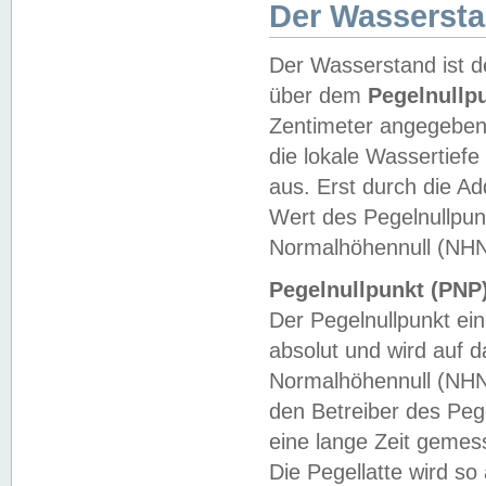
Der Wasserst
Der Wasserstand ist d
über dem
Pegelnullp
Zentimeter angegeben
die lokale Wassertie
aus. Erst durch die A
Wert des Pegelnullpun
Normalhöhennull (NHN
Pegelnullpunkt (PNP)
Der Pegelnullpunkt ei
absolut und wird auf
Normalhöhennull (NHN
den Betreiber des Pege
eine lange Zeit geme
Die Pegellatte wird s