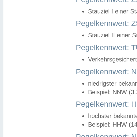
Stauziel I einer S
Pegelkennwert: Z
Stauziel II einer 
Pegelkennwert:
Verkehrsgesichert
Pegelkennwert:
niedrigster bekan
Beispiel: NNW (3
Pegelkennwert:
höchster bekannt
Beispiel: HHW (1
Pegelkennwert: 