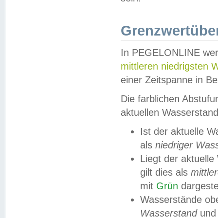
Grenzwertüber
In PEGELONLINE werde
mittleren niedrigsten
einer Zeitspanne in Be
Die farblichen Abstuf
aktuellen Wasserstand
Ist der aktuelle 
als
niedriger Was
Liegt der aktue
gilt dies als
mittle
mit
Grün
dargestel
Wasserstände obe
Wasserstand
und