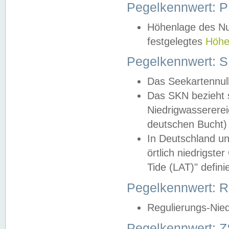
Pegelkennwert: 
Höhenlage des Nul
festgelegtes
Höhe
Pegelkennwert: 
Das Seekartennull
Das SKN bezieht s
Niedrigwassererei
deutschen Bucht) 
In Deutschland un
örtlich niedrigst
Tide (LAT)" definie
Pegelkennwert:
Regulierungs-Nie
Pegelkennwert: Z