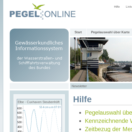
Hilfe
Link
Start
Pegelauswahl über Karte
Newsletter
Hilfe
Elbe - Cuxhaven Steubenhöft
Pegelauswahl übe
Kennzeichnende 
Zeitbezug der Me