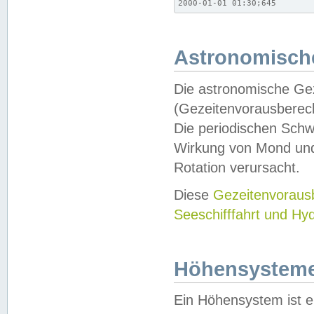
2000-01-01 01:30;645
Astronomische
Die astronomische Gez
(Gezeitenvorausberec
Die periodischen Schw
Wirkung von Mond und
Rotation verursacht.
Diese
Gezeitenvorau
Seeschifffahrt und Hy
Höhensystem
Ein Höhensystem ist e