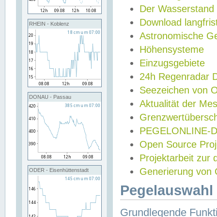
Der Wasserstand
Download langfris
RHEIN - Koblenz
Astronomische Gez
Höhensysteme
Einzugsgebiete
24h Regenradar
Seezeichen von 
DONAU - Passau
Aktualität der Me
Grenzwertübersch
PEGELONLINE-Di
Open Source Projek
Projektarbeit zur
Generierung von 
ODER - Eisenhüttenstadt
Pegelauswahl 
Grundlegende Funkti