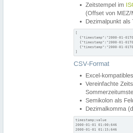
Zeitstempel im
IS
(Offset von MEZ
Dezimalpunkt als
[

  {"timestamp":"2000-01-01T0
  {"timestamp":"2000-01-01T0
  {"timestamp":"2000-01-01T0
]
CSV-Format
Excel-kompatibles
Vereinfachte Zeit
Sommerzeitumstel
Semikolon als Fel
Dezimalkomma (de
timestamp;value

2000-01-01 01:00;646

2000-01-01 01:15;646
