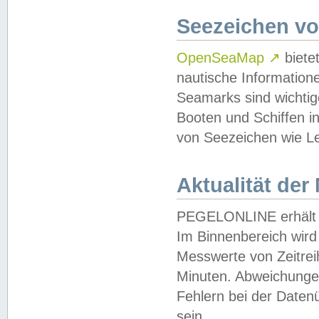
Seezeichen v
OpenSeaMap
↗
biete
nautische Information
Seamarks sind wichtig
Booten und Schiffen i
von Seezeichen wie Le
Aktualität der
PEGELONLINE erhält u
Im Binnenbereich wird 
Messwerte von Zeitreih
Minuten. Abweichungen
Fehlern bei der Daten
sein.