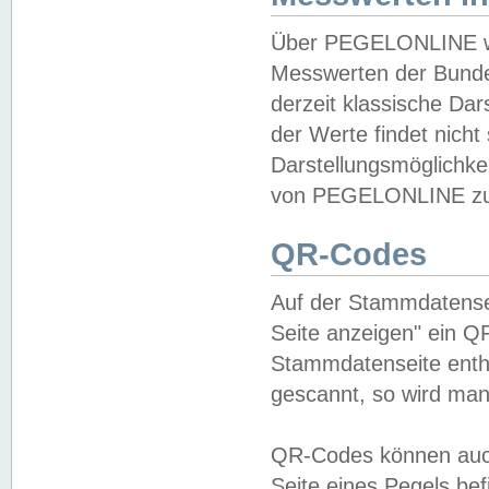
Über PEGELONLINE wer
Messwerten der Bundes
derzeit klassische Da
der Werte findet nicht 
Darstellungsmöglichkei
von PEGELONLINE zu 
QR-Codes
Auf der Stammdatensei
Seite anzeigen" ein Q
Stammdatenseite enthä
gescannt, so wird man
QR-Codes können auc
Seite eines Pegels be