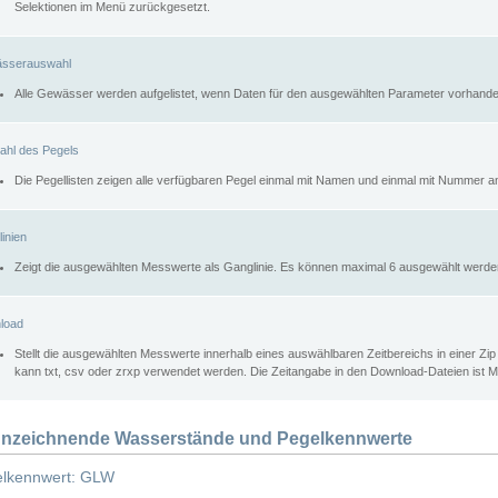
Selektionen im Menü zurückgesetzt.
sserauswahl
Alle Gewässer werden aufgelistet, wenn Daten für den ausgewählten Parameter vorhande
ahl des Pegels
Die Pegellisten zeigen alle verfügbaren Pegel einmal mit Namen und einmal mit Nummer a
inien
Zeigt die ausgewählten Messwerte als Ganglinie. Es können maximal 6 ausgewählt werde
load
Stellt die ausgewählten Messwerte innerhalb eines auswählbaren Zeitbereichs in einer Zi
kann txt, csv oder zrxp verwendet werden. Die Zeitangabe in den Download-Dateien ist 
nzeichnende Wasserstände und Pegelkennwerte
lkennwert: GLW