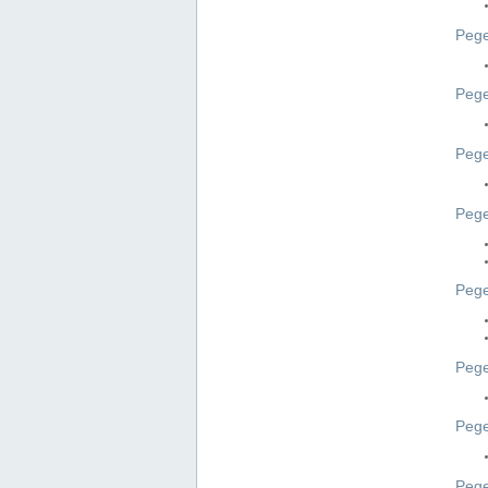
Pege
Pege
Peg
Pege
Pege
Pege
Pege
Peg