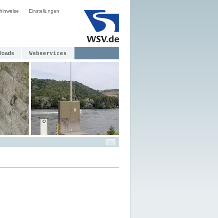
hinweise
Einstellungen
loads
Webservices