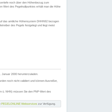
ssertiefe noch über den Höhenbezug zum
en Wert des Pegelnullpunktes erhält man die Höhe
d auf das amtliche Höhensystem DHHN92 bezogen
reiber des Pegels festgelegt und liegt meist
. Januar 2000 herunterzuladen.
den noch nicht validiert und können Ausreißer,
(m ü. NHN) müssen Sie den PNP-Wert des
ie
PEGELONLINE Webservices
zur Verfügung.