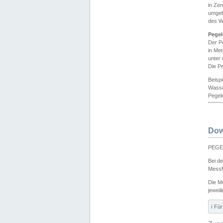
in Ze
umgeb
des W
Pegel
Der P
in Me
unter
Die Pe
Beisp
Wasse
Pegeln
Dow
PEGEL
Bei d
Messf
Die M
jeweil
ℹ️ F