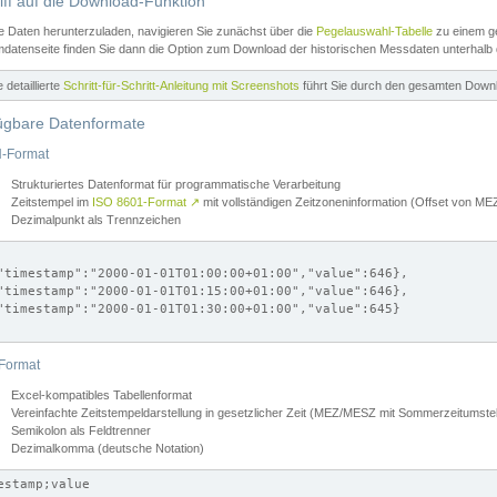
iff auf die Download-Funktion
e Daten herunterzuladen, navigieren Sie zunächst über die
Pegelauswahl-Tabelle
zu einem ge
datenseite finden Sie dann die Option zum Download der historischen Messdaten unterhalb
ne detaillierte
Schritt-für-Schritt-Anleitung mit Screenshots
führt Sie durch den gesamten Down
ügbare Datenformate
-Format
Strukturiertes Datenformat für programmatische Verarbeitung
Zeitstempel im
ISO 8601-Format
↗
mit vollständigen Zeitzoneninformation (Offset von 
Dezimalpunkt als Trennzeichen
"timestamp":"2000-01-01T01:00:00+01:00","value":646},

"timestamp":"2000-01-01T01:15:00+01:00","value":646},

"timestamp":"2000-01-01T01:30:00+01:00","value":645}

Format
Excel-kompatibles Tabellenformat
Vereinfachte Zeitstempeldarstellung in gesetzlicher Zeit (MEZ/MESZ mit Sommerzeitumstel
Semikolon als Feldtrenner
Dezimalkomma (deutsche Notation)
estamp;value
