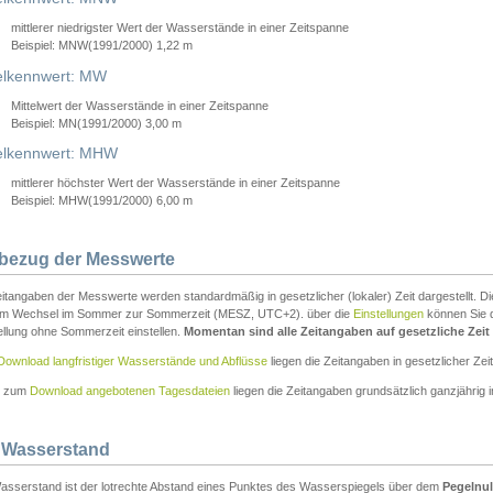
mittlerer niedrigster Wert der Wasserstände in einer Zeitspanne
Beispiel: MNW(1991/2000) 1,22 m
lkennwert: MW
Mittelwert der Wasserstände in einer Zeitspanne
Beispiel: MN(1991/2000) 3,00 m
elkennwert: MHW
mittlerer höchster Wert der Wasserstände in einer Zeitspanne
Beispiel: MHW(1991/2000) 6,00 m
tbezug der Messwerte
itangaben der Messwerte werden standardmäßig in gesetzlicher (lokaler) Zeit dargestellt. D
em Wechsel im Sommer zur Sommerzeit (MESZ, UTC+2). über die
Einstellungen
können Sie d
ellung ohne Sommerzeit einstellen.
Momentan sind alle Zeitangaben auf gesetzliche Zeit e
Download langfristiger Wasserstände und Abflüsse
liegen die Zeitangaben in gesetzlicher Zeit
n zum
Download angebotenen Tagesdateien
liegen die Zeitangaben grundsätzlich ganzjährig in
 Wasserstand
asserstand ist der lotrechte Abstand eines Punktes des Wasserspiegels über dem
Pegelnul