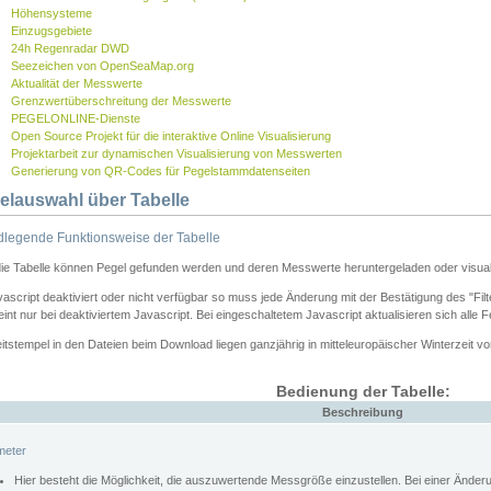
Höhensysteme
Einzugsgebiete
24h Regenradar DWD
Seezeichen von OpenSeaMap.org
Aktualität der Messwerte
Grenzwertüberschreitung der Messwerte
PEGELONLINE-Dienste
Open Source Projekt für die interaktive Online Visualisierung
Projektarbeit zur dynamischen Visualisierung von Messwerten
Generierung von QR-Codes für Pegelstammdatenseiten
elauswahl über Tabelle
legende Funktionsweise der Tabelle
die Tabelle können Pegel gefunden werden und deren Messwerte heruntergeladen oder visuali
vascript deaktiviert oder nicht verfügbar so muss jede Änderung mit der Bestätigung des "Filt
int nur bei deaktiviertem Javascript. Bei eingeschaltetem Javascript aktualisieren sich alle 
itstempel in den Dateien beim Download liegen ganzjährig in mitteleuropäischer Winterzeit vo
Bedienung der Tabelle:
Beschreibung
meter
Hier besteht die Möglichkeit, die auszuwertende Messgröße einzustellen. Bei einer Ände