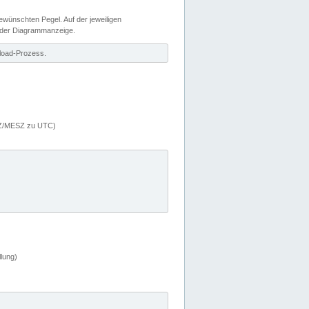
wünschten Pegel. Auf der jeweiligen
 der Diagrammanzeige.
load-Prozess.
MEZ/MESZ zu UTC)
lung)