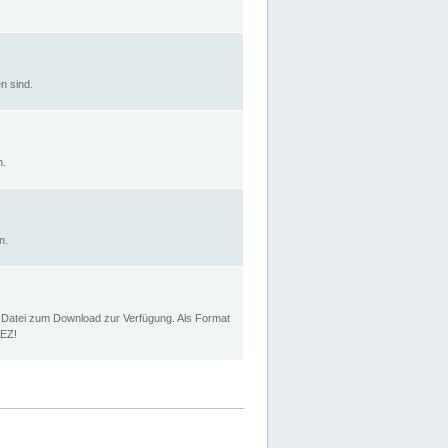
n sind.
n.
n.
p Datei zum Download zur Verfügung. Als Format
MEZ!