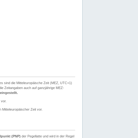
ies sind die Mitteleuropäische Zeit (MEZ, UTC+1)
ie Zeitangaben auch auf ganzjährige MEZ-
ingestellt.
 vor.
 Mitteleuropäischer Zeit vor.
lpunkt (PNP)
der Pegellatte und wird in der Regel