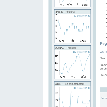
RHEIN - Koblenz
Peg
DONAU - Passau
Grund
über 
Ist Ja
ersche
Die Ze
ODER - Eisenhüttenstadt
Para