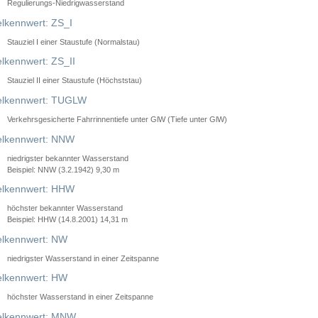
Regulierungs-Niedrigwasserstand
lkennwert: ZS_I
Stauziel I einer Staustufe (Normalstau)
lkennwert: ZS_II
Stauziel II einer Staustufe (Höchststau)
elkennwert: TUGLW
Verkehrsgesicherte Fahrrinnentiefe unter GlW (Tiefe unter GlW)
lkennwert: NNW
niedrigster bekannter Wasserstand
Beispiel: NNW (3.2.1942) 9,30 m
lkennwert: HHW
höchster bekannter Wasserstand
Beispiel: HHW (14.8.2001) 14,31 m
lkennwert: NW
niedrigster Wasserstand in einer Zeitspanne
lkennwert: HW
höchster Wasserstand in einer Zeitspanne
elkennwert: MNW