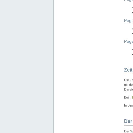
Pege
Peg
Zei
Die Ze
mit d
Darst
Beim
In de
Der
Der W