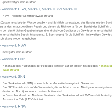
gleichwertiger Wasserstand
lkennwert: HSW, Marke I, Marke II und Marke III
HSW – höchster Schifffahrtswasserstand
in Zusammenarbeit der Wasserstraßen- und Schifffahrtsverwaltung des Bundes mit den Bund
standes an ausgewählten Pegeln und dienen als Richtwerte für den Betrieb der Schifffahrt. 
n von den örtlichen Gegebenheiten ab und sind von Gewässer zu Gewässer unterschiedlich
 unterschiedliche Beschränkungen (z.B. Sperrungen) für die Schifffahrt im jeweiligen Gewäss
schreitung wieder aufgehoben.
lkennwert: NSW
niedrigster Wasserstand
lkennwert: PNP
Höhenlage des Nullpunktes der Pegellatte bezogen auf ein amtlich festgelegtes
Höhensys
Wasserstand
.
lkennwert: SKN
Das Seekartennull (SKN) ist eine örtliche Mindesttiefenangabe in Seekarten.
Das SKN bezieht sich auf die Wassertiefe, die auch bei extemen Niedrigwasserereignissen
deutschen Bucht) kaum noch unterschritten wird.
In Deutschland und den Nordsee-Staaten ist das Seekartennull seit 2005 als örtlich nie
Astronomical Tide (LAT)" definiert.
lkennwert: RNW