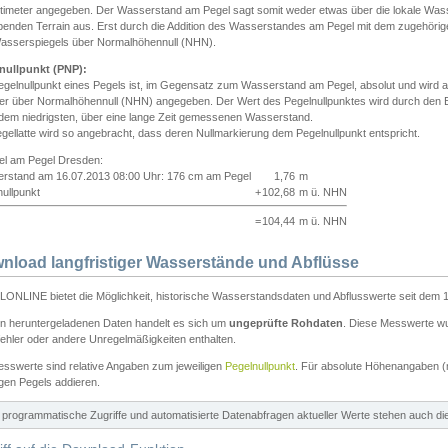
ntimeter angegeben. Der Wasserstand am Pegel sagt somit weder etwas über die lokale Wa
enden Terrain aus. Erst durch die Addition des Wasserstandes am Pegel mit dem zugehörig
asserspiegels über Normalhöhennull (NHN).
nullpunkt (PNP):
egelnullpunkt eines Pegels ist, im Gegensatz zum Wasserstand am Pegel, absolut und wir
ter über Normalhöhennull (NHN) angegeben. Der Wert des Pegelnullpunktes wird durch den Bet
 dem niedrigsten, über eine lange Zeit gemessenen Wasserstand.
gellatte wird so angebracht, dass deren Nullmarkierung dem Pegelnullpunkt entspricht.
iel am Pegel Dresden:
rstand am 16.07.2013 08:00 Uhr: 176 cm am Pegel
1,76
m
ullpunkt
+
102,68
m ü. NHN
=
104,44
m ü. NHN
nload langfristiger Wasserstände und Abflüsse
ONLINE bietet die Möglichkeit, historische Wasserstandsdaten und Abflusswerte seit dem 1
en heruntergeladenen Daten handelt es sich um
ungeprüfte Rohdaten
. Diese Messwerte wur
ehler oder andere Unregelmäßigkeiten enthalten.
esswerte sind relative Angaben zum jeweiligen
Pegelnullpunkt
. Für absolute Höhenangaben 
igen Pegels addieren.
ür programmatische Zugriffe und automatisierte Datenabfragen aktueller Werte stehen auch d