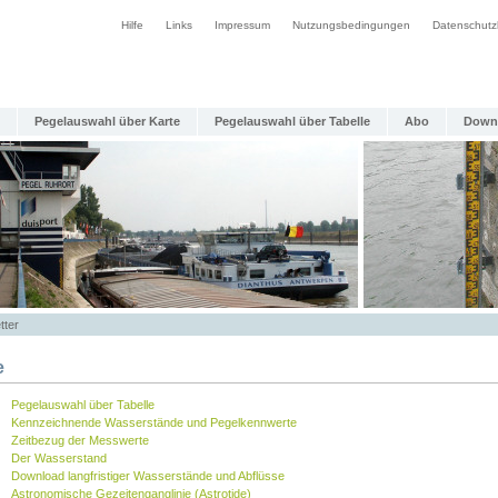
Hilfe
Links
Impressum
Nutzungsbedingungen
Datenschutz
Pegelauswahl über Karte
Pegelauswahl über Tabelle
Abo
Down
tter
e
Pegelauswahl über Tabelle
Kennzeichnende Wasserstände und Pegelkennwerte
Zeitbezug der Messwerte
Der Wasserstand
Download langfristiger Wasserstände und Abflüsse
Astronomische Gezeitenganglinie (Astrotide)