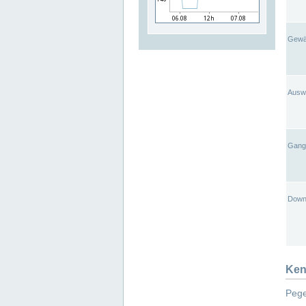
Gewä
Ausw
Gangl
Down
Ken
Pege