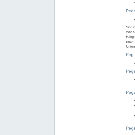
Pege
Sind 
Wasser
Hänge
treten
Unter
Pege
Pege
Pege
Pege