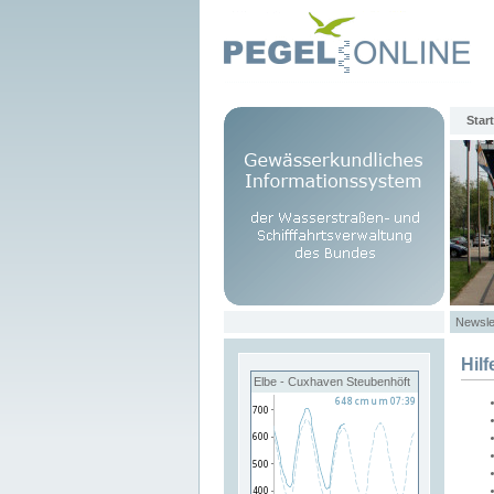
Start
Newsle
Hilf
Elbe - Cuxhaven Steubenhöft