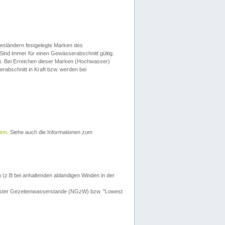
esländern festgelegte Marken des
Sind immer für einen Gewässerabschnitt gültig.
. Bei Erreichen dieser Marken (Hochwasser)
erabschnitt in Kraft bzw. werden bei
tem
. Siehe auch die Informationen zum
 (z.B bei anhaltenden ablandigen Winden in der
drigster Gezeitenwasserstande (NGzW) bzw. "Lowest