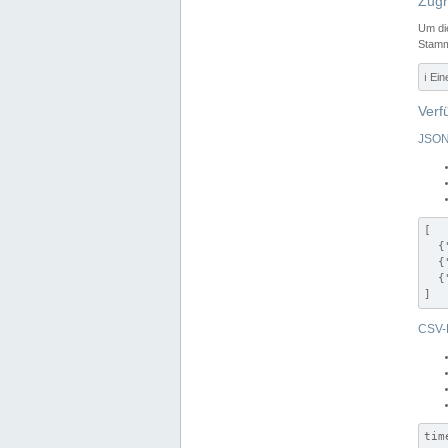
Zugr
Um di
Stamm
ℹ️ Ei
Verf
JSON
[

  {
  {
  {
]
CSV-
tim