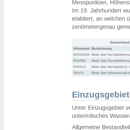
Messpunkten. Höhensy
Im 19. Jahrhundert wu
etabliert, an welchen 
zentimetergenau gem
Deutschland
Höhennetz
Bezeichnung
DHHN2016
Meter über Normalhöhennul
DHHN92
Meter über Normalhöhennul
DHHN12
Meter über Normalnull (m. 
SNN76
Meter über Höhennormal (m
Einzugsgebiet
Unter Einzugsgebiet v
unterirdisches Wasser
Allgemeine Bestandtei