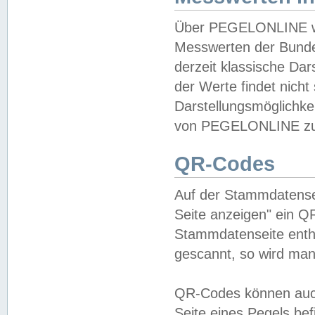
Über PEGELONLINE wer
Messwerten der Bundes
derzeit klassische Da
der Werte findet nicht 
Darstellungsmöglichkei
von PEGELONLINE zu 
QR-Codes
Auf der Stammdatensei
Seite anzeigen" ein Q
Stammdatenseite enthä
gescannt, so wird man
QR-Codes können auc
Seite eines Pegels be