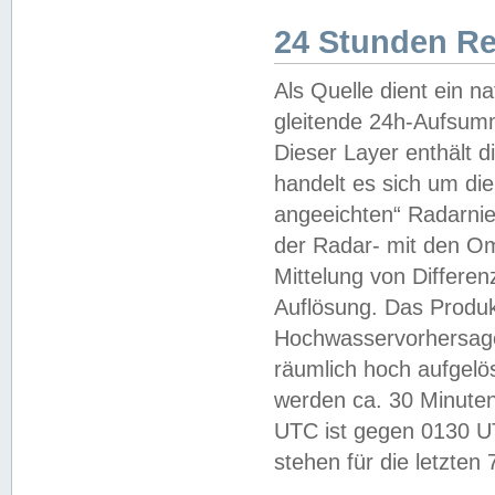
24 Stunden R
Als Quelle dient ein n
gleitende 24h-Aufsum
Dieser Layer enthält
handelt es sich um di
angeeichten“ Radarnie
der Radar- mit den O
Mittelung von Differe
Auflösung. Das Produk
Hochwasservorhersagez
räumlich hoch aufgelö
werden ca. 30 Minuten
UTC ist gegen 0130 UTC
stehen für die letzten