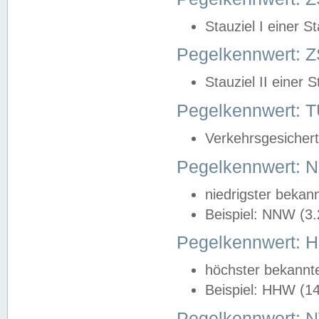
Stauziel I einer S
Pegelkennwert: Z
Stauziel II einer 
Pegelkennwert:
Verkehrsgesichert
Pegelkennwert:
niedrigster bekan
Beispiel: NNW (3
Pegelkennwert:
höchster bekannt
Beispiel: HHW (1
Pegelkennwert: 