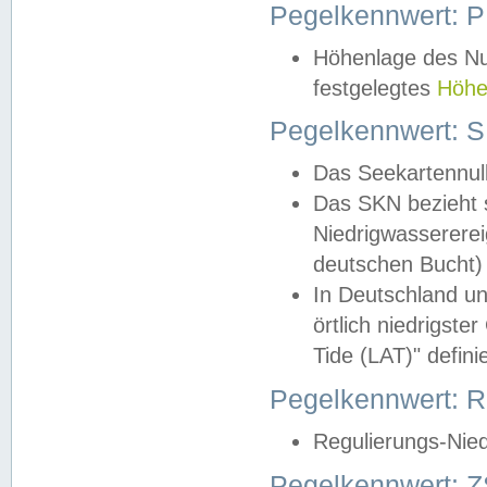
Pegelkennwert: 
Höhenlage des Nul
festgelegtes
Höhe
Pegelkennwert: 
Das Seekartennull
Das SKN bezieht s
Niedrigwassererei
deutschen Bucht) 
In Deutschland un
örtlich niedrigst
Tide (LAT)" definie
Pegelkennwert:
Regulierungs-Nie
Pegelkennwert: Z