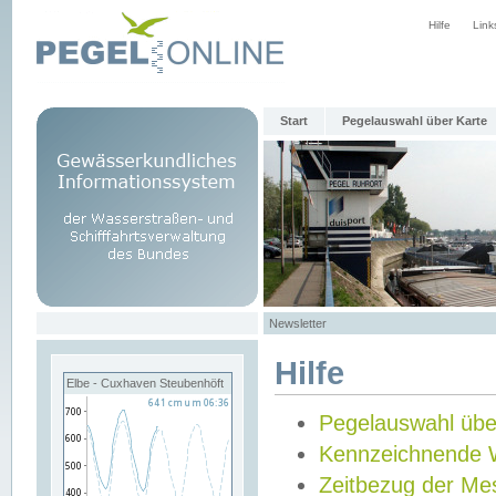
Hilfe
Link
Start
Pegelauswahl über Karte
Newsletter
Hilfe
Elbe - Cuxhaven Steubenhöft
Pegelauswahl übe
Kennzeichnende 
Zeitbezug der Me