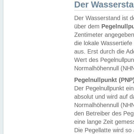
Der Wasserst
Der Wasserstand ist d
über dem
Pegelnullp
Zentimeter angegeben
die lokale Wassertie
aus. Erst durch die A
Wert des Pegelnullpun
Normalhöhennull (NHN
Pegelnullpunkt (PNP)
Der Pegelnullpunkt ei
absolut und wird auf
Normalhöhennull (NHN
den Betreiber des Pege
eine lange Zeit geme
Die Pegellatte wird s