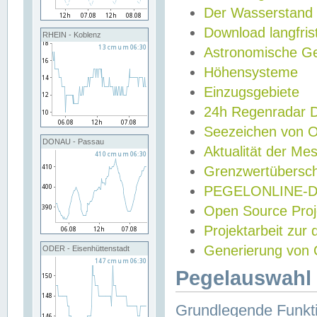
Der Wasserstand
Download langfris
RHEIN - Koblenz
Astronomische Gez
Höhensysteme
Einzugsgebiete
24h Regenradar
Seezeichen von 
DONAU - Passau
Aktualität der Me
Grenzwertübersch
PEGELONLINE-Di
Open Source Projek
Projektarbeit zur
Generierung von 
ODER - Eisenhüttenstadt
Pegelauswahl 
Grundlegende Funkti