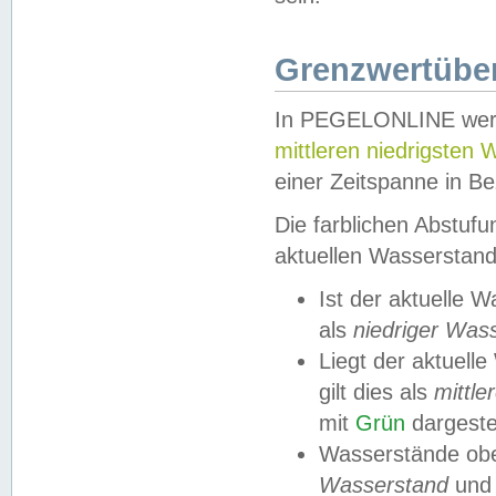
Grenzwertüber
In PEGELONLINE werde
mittleren niedrigsten
einer Zeitspanne in Be
Die farblichen Abstuf
aktuellen Wasserstand
Ist der aktuelle 
als
niedriger Was
Liegt der aktue
gilt dies als
mittle
mit
Grün
dargestel
Wasserstände obe
Wasserstand
und