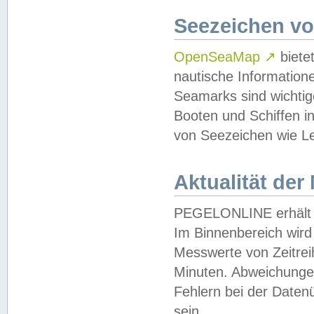
Seezeichen v
OpenSeaMap
↗
biete
nautische Information
Seamarks sind wichtig
Booten und Schiffen i
von Seezeichen wie Le
Aktualität der
PEGELONLINE erhält u
Im Binnenbereich wird 
Messwerte von Zeitreih
Minuten. Abweichungen
Fehlern bei der Daten
sein.