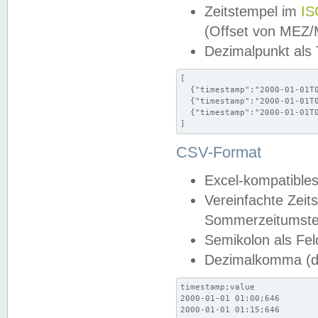
Zeitstempel im
IS
(Offset von MEZ
Dezimalpunkt als
[

  {"timestamp":"2000-01-01T0
  {"timestamp":"2000-01-01T0
  {"timestamp":"2000-01-01T0
]
CSV-Format
Excel-kompatibles
Vereinfachte Zeit
Sommerzeitumstel
Semikolon als Fel
Dezimalkomma (de
timestamp;value

2000-01-01 01:00;646

2000-01-01 01:15;646
