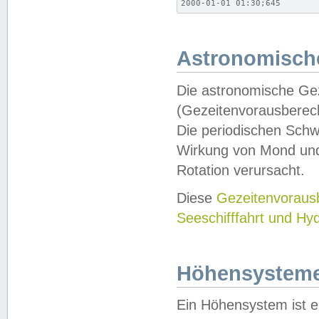
2000-01-01 01:30;645
Astronomische
Die astronomische Gez
(Gezeitenvorausberec
Die periodischen Schw
Wirkung von Mond und
Rotation verursacht.
Diese
Gezeitenvorau
Seeschifffahrt und Hy
Höhensystem
Ein Höhensystem ist e