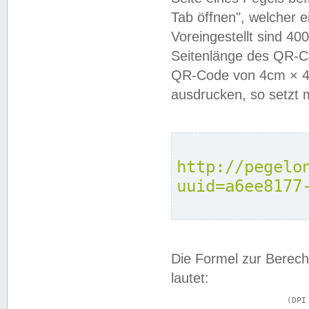
Tab öffnen", welcher 
Voreingestellt sind 4
Seitenlänge des QR-C
QR-Code von 4cm × 4c
ausdrucken, so setzt 
http://pegelo
uuid=a6ee8177
Die Formel zur Berech
lautet:
			(DPI × Druckkantenlänge in cm) ÷ 2,54 = Kantenlänge in Pixel
