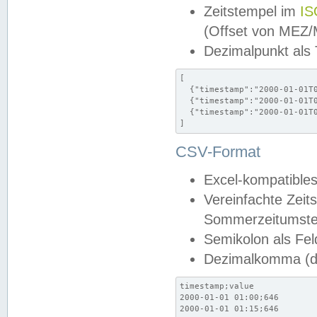
Zeitstempel im
IS
(Offset von MEZ
Dezimalpunkt als
[

  {"timestamp":"2000-01-01T0
  {"timestamp":"2000-01-01T0
  {"timestamp":"2000-01-01T0
]
CSV-Format
Excel-kompatibles
Vereinfachte Zeit
Sommerzeitumstel
Semikolon als Fel
Dezimalkomma (de
timestamp;value

2000-01-01 01:00;646

2000-01-01 01:15;646
