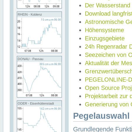
Der Wasserstand
Download langfris
RHEIN - Koblenz
Astronomische Gez
Höhensysteme
Einzugsgebiete
24h Regenradar
Seezeichen von 
DONAU - Passau
Aktualität der Me
Grenzwertübersch
PEGELONLINE-Di
Open Source Projek
Projektarbeit zur
Generierung von 
ODER - Eisenhüttenstadt
Pegelauswahl 
Grundlegende Funkti