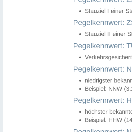
Stauziel I einer S
Pegelkennwert: Z
Stauziel II einer 
Pegelkennwert:
Verkehrsgesichert
Pegelkennwert:
niedrigster bekan
Beispiel: NNW (3
Pegelkennwert:
höchster bekannt
Beispiel: HHW (1
Pegelkennwert: 