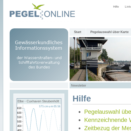
Hilfe
Link
Start
Pegelauswahl über Karte
Newsletter
Hilfe
Elbe - Cuxhaven Steubenhöft
Pegelauswahl übe
Kennzeichnende 
Zeitbezug der Me