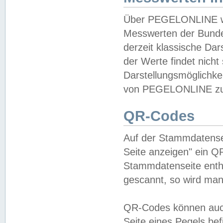
Über PEGELONLINE wer
Messwerten der Bundes
derzeit klassische Da
der Werte findet nicht 
Darstellungsmöglichkei
von PEGELONLINE zu 
QR-Codes
Auf der Stammdatensei
Seite anzeigen" ein Q
Stammdatenseite enthä
gescannt, so wird man
QR-Codes können auc
Seite eines Pegels be