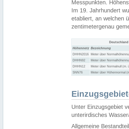
Messpunkten. Höhensy
Im 19. Jahrhundert wu
etabliert, an welchen 
zentimetergenau gem
Deutschland
Höhennetz
Bezeichnung
DHHN2016
Meter über Normalhöhennul
DHHN92
Meter über Normalhöhennul
DHHN12
Meter über Normalnull (m. 
SNN76
Meter über Höhennormal (m
Einzugsgebiet
Unter Einzugsgebiet v
unterirdisches Wasser
Allgemeine Bestandtei