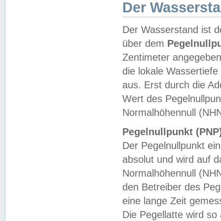
Der Wasserst
Der Wasserstand ist d
über dem
Pegelnullp
Zentimeter angegeben
die lokale Wassertie
aus. Erst durch die A
Wert des Pegelnullpun
Normalhöhennull (NHN
Pegelnullpunkt (PNP)
Der Pegelnullpunkt ei
absolut und wird auf
Normalhöhennull (NHN
den Betreiber des Pege
eine lange Zeit geme
Die Pegellatte wird s