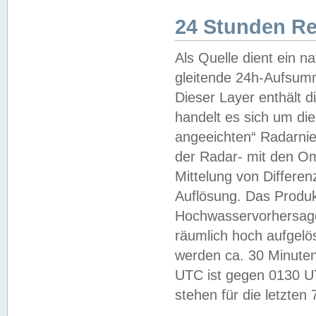
24 Stunden R
Als Quelle dient ein n
gleitende 24h-Aufsum
Dieser Layer enthält
handelt es sich um di
angeeichten“ Radarnie
der Radar- mit den O
Mittelung von Differe
Auflösung. Das Produk
Hochwasservorhersagez
räumlich hoch aufgelö
werden ca. 30 Minuten
UTC ist gegen 0130 UTC
stehen für die letzten