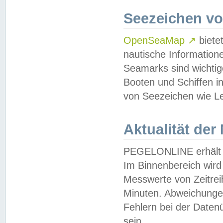
Seezeichen v
OpenSeaMap
↗
biete
nautische Information
Seamarks sind wichtig
Booten und Schiffen i
von Seezeichen wie Le
Aktualität der
PEGELONLINE erhält u
Im Binnenbereich wird 
Messwerte von Zeitreih
Minuten. Abweichungen
Fehlern bei der Daten
sein.