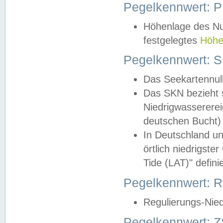
Pegelkennwert: 
Höhenlage des Nul
festgelegtes
Höhe
Pegelkennwert: 
Das Seekartennull
Das SKN bezieht s
Niedrigwassererei
deutschen Bucht) 
In Deutschland un
örtlich niedrigst
Tide (LAT)" definie
Pegelkennwert:
Regulierungs-Nie
Pegelkennwert: Z