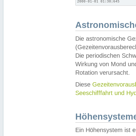
2000-01-01 01:30;645
Astronomische
Die astronomische Gez
(Gezeitenvorausberec
Die periodischen Schw
Wirkung von Mond und
Rotation verursacht.
Diese
Gezeitenvorau
Seeschifffahrt und Hy
Höhensystem
Ein Höhensystem ist e