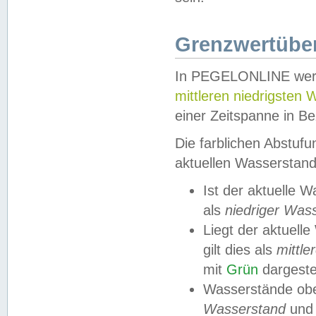
Grenzwertüber
In PEGELONLINE werde
mittleren niedrigsten
einer Zeitspanne in Be
Die farblichen Abstuf
aktuellen Wasserstand
Ist der aktuelle 
als
niedriger Was
Liegt der aktue
gilt dies als
mittle
mit
Grün
dargestel
Wasserstände obe
Wasserstand
und