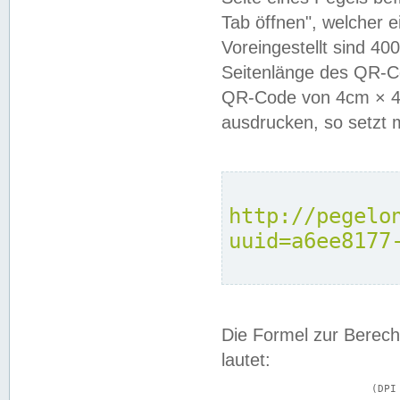
Tab öffnen", welcher 
Voreingestellt sind 4
Seitenlänge des QR-C
QR-Code von 4cm × 4c
ausdrucken, so setzt 
http://pegelo
uuid=a6ee8177
Die Formel zur Berech
lautet:
			(DPI × Druckkantenlänge in cm) ÷ 2,54 = Kantenlänge in Pixel
