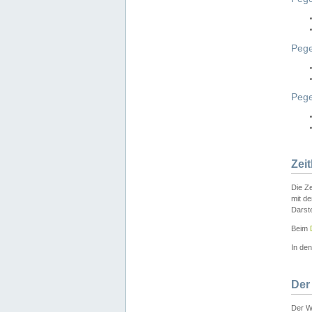
Pege
Peg
Zei
Die Ze
mit d
Darst
Beim
In de
Der
Der W