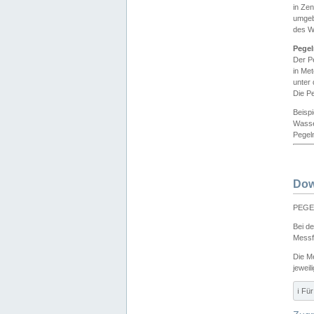
in Ze
umgeb
des W
Pegel
Der P
in Me
unter
Die Pe
Beisp
Wasse
Pegeln
Dow
PEGEL
Bei d
Messf
Die M
jeweil
ℹ️ F