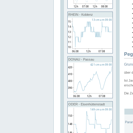
RHEIN - Koblenz
Peg
DONAU - Passau
Grund
über 
Ist Ja
ersche
Die Ze
ODER - Eisenhüttenstadt
Para