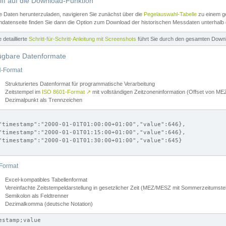
iff auf die Download-Funktion
e Daten herunterzuladen, navigieren Sie zunächst über die
Pegelauswahl-Tabelle
zu einem ge
datenseite finden Sie dann die Option zum Download der historischen Messdaten unterhalb
ne detaillierte
Schritt-für-Schritt-Anleitung mit Screenshots
führt Sie durch den gesamten Down
ügbare Datenformate
-Format
Strukturiertes Datenformat für programmatische Verarbeitung
Zeitstempel im
ISO 8601-Format
↗
mit vollständigen Zeitzoneninformation (Offset von 
Dezimalpunkt als Trennzeichen
"timestamp":"2000-01-01T01:00:00+01:00","value":646},

"timestamp":"2000-01-01T01:15:00+01:00","value":646},

"timestamp":"2000-01-01T01:30:00+01:00","value":645}

Format
Excel-kompatibles Tabellenformat
Vereinfachte Zeitstempeldarstellung in gesetzlicher Zeit (MEZ/MESZ mit Sommerzeitumstel
Semikolon als Feldtrenner
Dezimalkomma (deutsche Notation)
estamp;value
