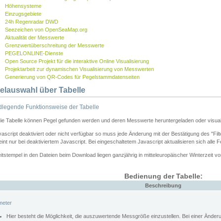
Höhensysteme
Einzugsgebiete
24h Regenradar DWD
Seezeichen von OpenSeaMap.org
Aktualität der Messwerte
Grenzwertüberschreitung der Messwerte
PEGELONLINE-Dienste
Open Source Projekt für die interaktive Online Visualisierung
Projektarbeit zur dynamischen Visualisierung von Messwerten
Generierung von QR-Codes für Pegelstammdatenseiten
elauswahl über Tabelle
legende Funktionsweise der Tabelle
die Tabelle können Pegel gefunden werden und deren Messwerte heruntergeladen oder visuali
vascript deaktiviert oder nicht verfügbar so muss jede Änderung mit der Bestätigung des "Filt
int nur bei deaktiviertem Javascript. Bei eingeschaltetem Javascript aktualisieren sich alle 
itstempel in den Dateien beim Download liegen ganzjährig in mitteleuropäischer Winterzeit vo
Bedienung der Tabelle:
Beschreibung
meter
Hier besteht die Möglichkeit, die auszuwertende Messgröße einzustellen. Bei einer Ände