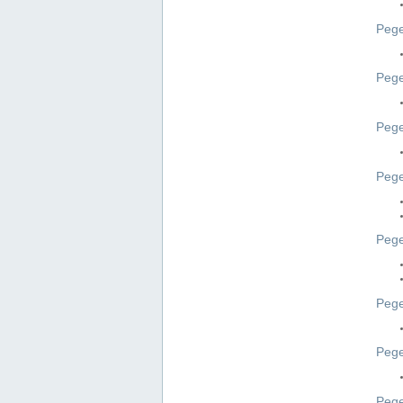
Pege
Pege
Peg
Pege
Pege
Pege
Pege
Peg