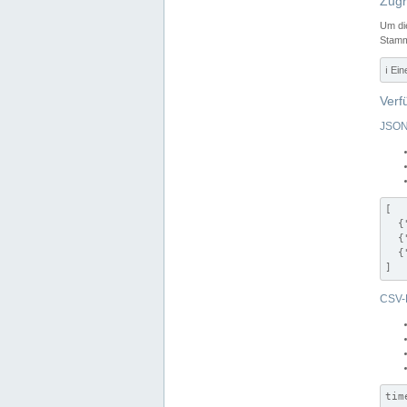
Zugr
Um di
Stamm
ℹ️ Ei
Verf
JSON
[

  {
  {
  {
]
CSV-
tim