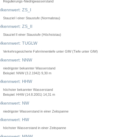
Regulierungs-Niedrigwasserstand
lkennwert: ZS_I
Stauziel I einer Staustufe (Normalstau)
lkennwert: ZS_II
Stauziel II einer Staustufe (Höchststau)
elkennwert: TUGLW
Verkehrsgesicherte Fahrrinnentiefe unter GlW (Tiefe unter GlW)
lkennwert: NNW
niedrigster bekannter Wasserstand
Beispiel: NNW (3.2.1942) 9,30 m
lkennwert: HHW
höchster bekannter Wasserstand
Beispiel: HHW (14.8.2001) 14,31 m
lkennwert: NW
niedrigster Wasserstand in einer Zeitspanne
lkennwert: HW
höchster Wasserstand in einer Zeitspanne
elkennwert: MNW