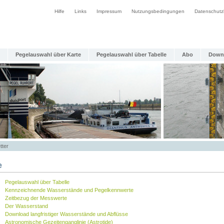
Hilfe
Links
Impressum
Nutzungsbedingungen
Datenschutz
Pegelauswahl über Karte
Pegelauswahl über Tabelle
Abo
Down
tter
e
Pegelauswahl über Tabelle
Kennzeichnende Wasserstände und Pegelkennwerte
Zeitbezug der Messwerte
Der Wasserstand
Download langfristiger Wasserstände und Abflüsse
Astronomische Gezeitenganglinie (Astrotide)