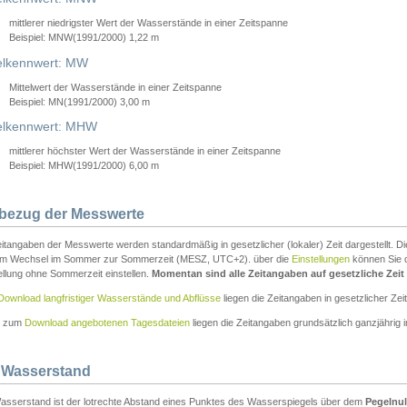
mittlerer niedrigster Wert der Wasserstände in einer Zeitspanne
Beispiel: MNW(1991/2000) 1,22 m
lkennwert: MW
Mittelwert der Wasserstände in einer Zeitspanne
Beispiel: MN(1991/2000) 3,00 m
elkennwert: MHW
mittlerer höchster Wert der Wasserstände in einer Zeitspanne
Beispiel: MHW(1991/2000) 6,00 m
tbezug der Messwerte
itangaben der Messwerte werden standardmäßig in gesetzlicher (lokaler) Zeit dargestellt. D
em Wechsel im Sommer zur Sommerzeit (MESZ, UTC+2). über die
Einstellungen
können Sie d
ellung ohne Sommerzeit einstellen.
Momentan sind alle Zeitangaben auf gesetzliche Zeit e
Download langfristiger Wasserstände und Abflüsse
liegen die Zeitangaben in gesetzlicher Zeit
n zum
Download angebotenen Tagesdateien
liegen die Zeitangaben grundsätzlich ganzjährig in
 Wasserstand
asserstand ist der lotrechte Abstand eines Punktes des Wasserspiegels über dem
Pegelnul