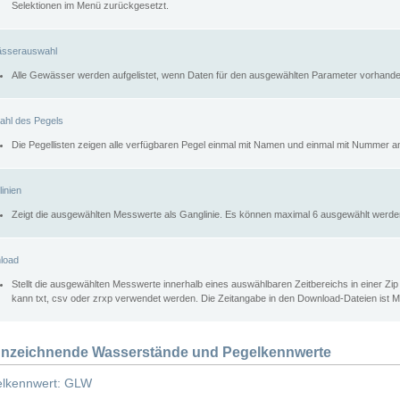
Selektionen im Menü zurückgesetzt.
sserauswahl
Alle Gewässer werden aufgelistet, wenn Daten für den ausgewählten Parameter vorhande
ahl des Pegels
Die Pegellisten zeigen alle verfügbaren Pegel einmal mit Namen und einmal mit Nummer a
inien
Zeigt die ausgewählten Messwerte als Ganglinie. Es können maximal 6 ausgewählt werde
load
Stellt die ausgewählten Messwerte innerhalb eines auswählbaren Zeitbereichs in einer Zi
kann txt, csv oder zrxp verwendet werden. Die Zeitangabe in den Download-Dateien ist 
nzeichnende Wasserstände und Pegelkennwerte
lkennwert: GLW