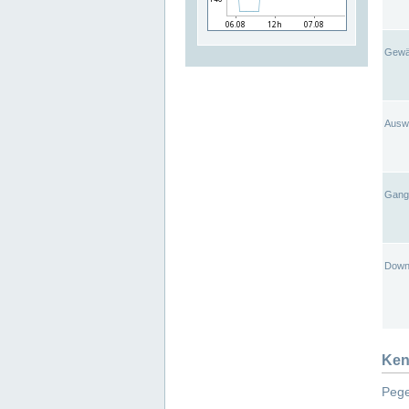
Gewä
Ausw
Gangl
Down
Ken
Pege