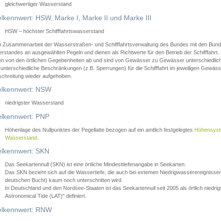
gleichwertiger Wasserstand
lkennwert: HSW, Marke I, Marke II und Marke III
HSW – höchster Schifffahrtswasserstand
in Zusammenarbeit der Wasserstraßen- und Schifffahrtsverwaltung des Bundes mit den Bund
standes an ausgewählten Pegeln und dienen als Richtwerte für den Betrieb der Schifffahrt. 
n von den örtlichen Gegebenheiten ab und sind von Gewässer zu Gewässer unterschiedlich
 unterschiedliche Beschränkungen (z.B. Sperrungen) für die Schifffahrt im jeweiligen Gewäss
schreitung wieder aufgehoben.
lkennwert: NSW
niedrigster Wasserstand
lkennwert: PNP
Höhenlage des Nullpunktes der Pegellatte bezogen auf ein amtlich festgelegtes
Höhensys
Wasserstand
.
lkennwert: SKN
Das Seekartennull (SKN) ist eine örtliche Mindesttiefenangabe in Seekarten.
Das SKN bezieht sich auf die Wassertiefe, die auch bei extemen Niedrigwasserereignissen
deutschen Bucht) kaum noch unterschritten wird.
In Deutschland und den Nordsee-Staaten ist das Seekartennull seit 2005 als örtlich nie
Astronomical Tide (LAT)" definiert.
lkennwert: RNW