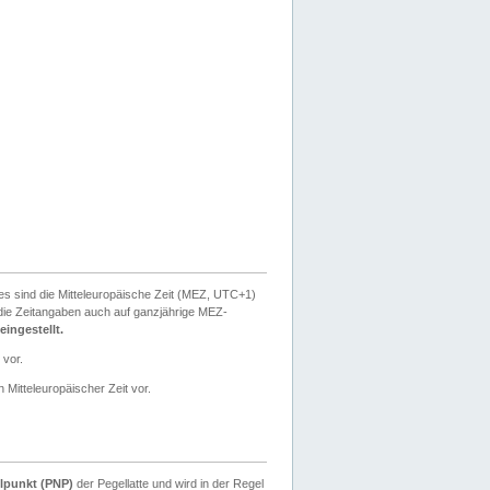
ies sind die Mitteleuropäische Zeit (MEZ, UTC+1)
ie Zeitangaben auch auf ganzjährige MEZ-
ingestellt.
 vor.
 Mitteleuropäischer Zeit vor.
lpunkt (PNP)
der Pegellatte und wird in der Regel