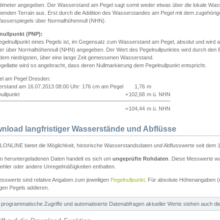
ntimeter angegeben. Der Wasserstand am Pegel sagt somit weder etwas über die lokale Wa
enden Terrain aus. Erst durch die Addition des Wasserstandes am Pegel mit dem zugehörig
asserspiegels über Normalhöhennull (NHN).
nullpunkt (PNP):
egelnullpunkt eines Pegels ist, im Gegensatz zum Wasserstand am Pegel, absolut und wir
ter über Normalhöhennull (NHN) angegeben. Der Wert des Pegelnullpunktes wird durch den Bet
 dem niedrigsten, über eine lange Zeit gemessenen Wasserstand.
gellatte wird so angebracht, dass deren Nullmarkierung dem Pegelnullpunkt entspricht.
iel am Pegel Dresden:
rstand am 16.07.2013 08:00 Uhr: 176 cm am Pegel
1,76
m
ullpunkt
+
102,68
m ü. NHN
=
104,44
m ü. NHN
nload langfristiger Wasserstände und Abflüsse
ONLINE bietet die Möglichkeit, historische Wasserstandsdaten und Abflusswerte seit dem 1
en heruntergeladenen Daten handelt es sich um
ungeprüfte Rohdaten
. Diese Messwerte wur
ehler oder andere Unregelmäßigkeiten enthalten.
esswerte sind relative Angaben zum jeweiligen
Pegelnullpunkt
. Für absolute Höhenangaben 
igen Pegels addieren.
ür programmatische Zugriffe und automatisierte Datenabfragen aktueller Werte stehen auch d