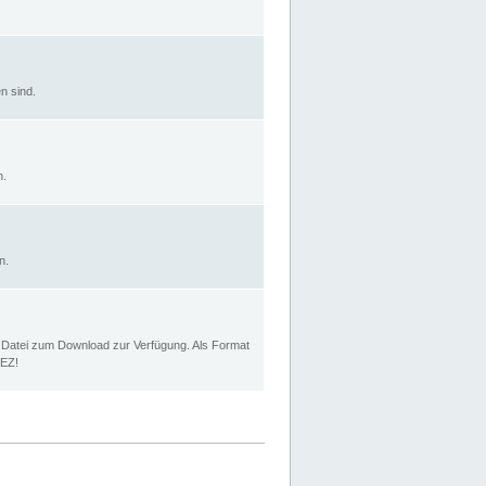
n sind.
n.
n.
p Datei zum Download zur Verfügung. Als Format
MEZ!