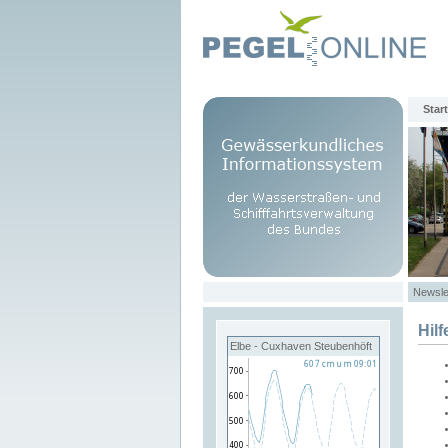
Start
Newsle
Hilf
Elbe - Cuxhaven Steubenhöft