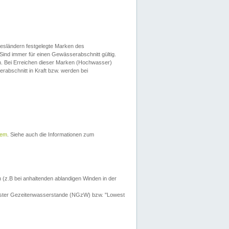
esländern festgelegte Marken des
Sind immer für einen Gewässerabschnitt gültig.
. Bei Erreichen dieser Marken (Hochwasser)
erabschnitt in Kraft bzw. werden bei
tem
. Siehe auch die Informationen zum
 (z.B bei anhaltenden ablandigen Winden in der
drigster Gezeitenwasserstande (NGzW) bzw. "Lowest