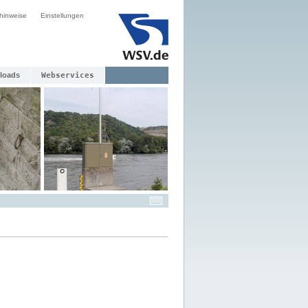
hinweise
Einstellungen
loads
Webservices