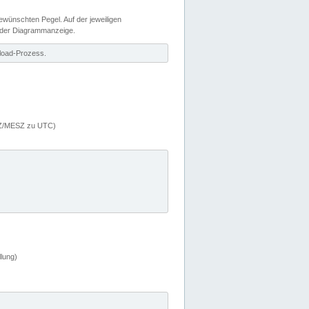
wünschten Pegel. Auf der jeweiligen
 der Diagrammanzeige.
load-Prozess.
MEZ/MESZ zu UTC)
lung)