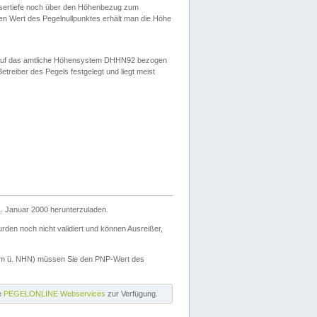
ssertiefe noch über den Höhenbezug zum
en Wert des Pegelnullpunktes erhält man die Höhe
d auf das amtliche Höhensystem DHHN92 bezogen
reiber des Pegels festgelegt und liegt meist
. Januar 2000 herunterzuladen.
den noch nicht validiert und können Ausreißer,
(m ü. NHN) müssen Sie den PNP-Wert des
ie
PEGELONLINE Webservices
zur Verfügung.