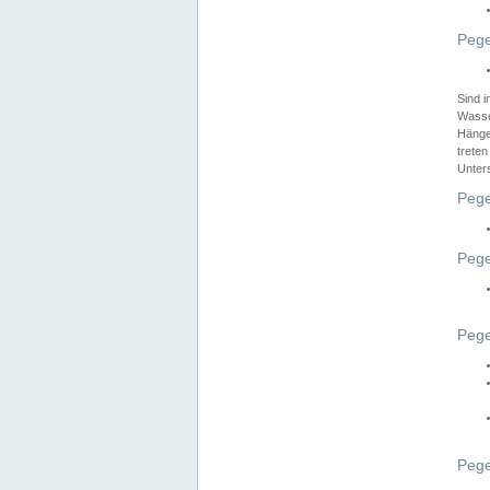
Pege
Sind 
Wasser
Hänge
treten
Unter
Pege
Pege
Pege
Pege