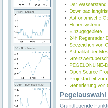
Der Wasserstand
Download langfris
RHEIN - Koblenz
Astronomische Gez
Höhensysteme
Einzugsgebiete
24h Regenradar
Seezeichen von 
DONAU - Passau
Aktualität der Me
Grenzwertübersch
PEGELONLINE-Di
Open Source Projek
Projektarbeit zur
Generierung von 
ODER - Eisenhüttenstadt
Pegelauswahl 
Grundlegende Funkti