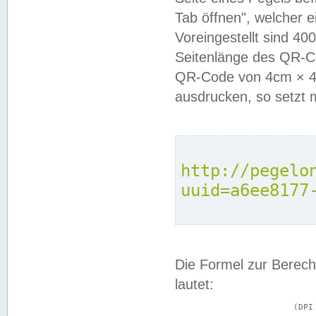
Tab öffnen", welcher 
Voreingestellt sind 4
Seitenlänge des QR-C
QR-Code von 4cm × 4c
ausdrucken, so setzt 
http://pegelo
uuid=a6ee8177
Die Formel zur Berech
lautet:
			(DPI × Druckkantenlänge in cm) ÷ 2,54 = Kantenlänge in Pixel
