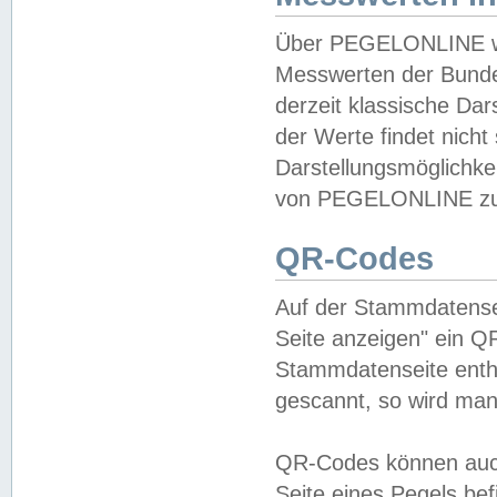
Über PEGELONLINE wer
Messwerten der Bundes
derzeit klassische Da
der Werte findet nicht 
Darstellungsmöglichkei
von PEGELONLINE zu 
QR-Codes
Auf der Stammdatensei
Seite anzeigen" ein Q
Stammdatenseite enthä
gescannt, so wird man
QR-Codes können auc
Seite eines Pegels be