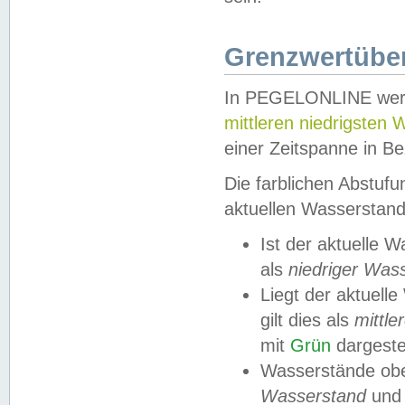
Grenzwertüber
In PEGELONLINE werde
mittleren niedrigsten
einer Zeitspanne in Be
Die farblichen Abstuf
aktuellen Wasserstand
Ist der aktuelle 
als
niedriger Was
Liegt der aktue
gilt dies als
mittle
mit
Grün
dargestel
Wasserstände obe
Wasserstand
und