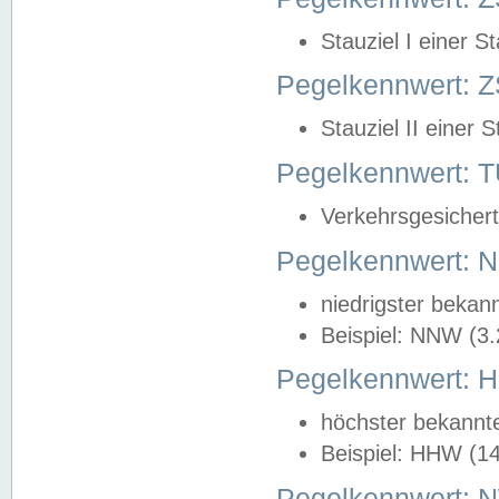
Stauziel I einer S
Pegelkennwert: Z
Stauziel II einer 
Pegelkennwert:
Verkehrsgesichert
Pegelkennwert:
niedrigster bekan
Beispiel: NNW (3
Pegelkennwert:
höchster bekannt
Beispiel: HHW (1
Pegelkennwert: 