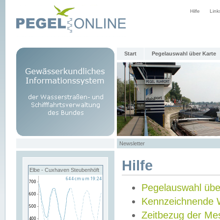
Hilfe
Link
Start
Pegelauswahl über Karte
Newsletter
Hilfe
Elbe - Cuxhaven Steubenhöft
Pegelauswahl übe
Kennzeichnende 
Zeitbezug der Me