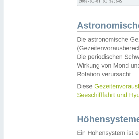
2000-01-01 01:30;645
Astronomische
Die astronomische Gez
(Gezeitenvorausberec
Die periodischen Schw
Wirkung von Mond und
Rotation verursacht.
Diese
Gezeitenvorau
Seeschifffahrt und Hy
Höhensystem
Ein Höhensystem ist e