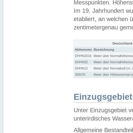
Messpunkten. Höhensy
Im 19. Jahrhundert wu
etabliert, an welchen 
zentimetergenau gem
Deutschland
Höhennetz
Bezeichnung
DHHN2016
Meter über Normalhöhennul
DHHN92
Meter über Normalhöhennul
DHHN12
Meter über Normalnull (m. 
SNN76
Meter über Höhennormal (m
Einzugsgebiet
Unter Einzugsgebiet v
unterirdisches Wasser
Allgemeine Bestandtei