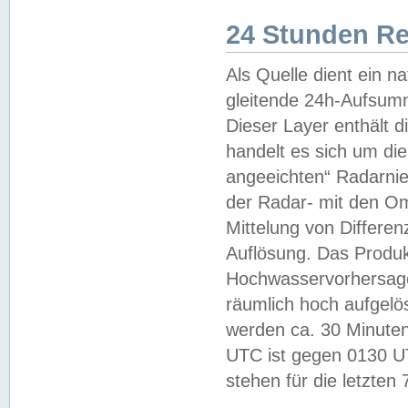
24 Stunden R
Als Quelle dient ein n
gleitende 24h-Aufsum
Dieser Layer enthält
handelt es sich um di
angeeichten“ Radarnie
der Radar- mit den O
Mittelung von Differe
Auflösung. Das Produk
Hochwasservorhersagez
räumlich hoch aufgelö
werden ca. 30 Minuten
UTC ist gegen 0130 UTC
stehen für die letzten