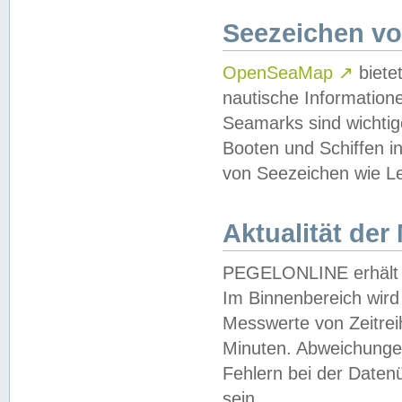
Seezeichen v
OpenSeaMap
↗
biete
nautische Information
Seamarks sind wichtig
Booten und Schiffen i
von Seezeichen wie Le
Aktualität der
PEGELONLINE erhält u
Im Binnenbereich wird 
Messwerte von Zeitreih
Minuten. Abweichungen
Fehlern bei der Daten
sein.