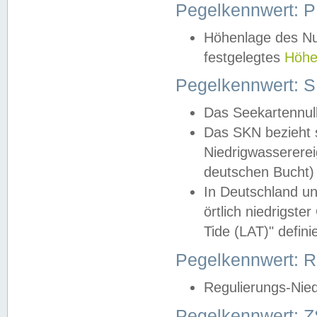
Pegelkennwert: 
Höhenlage des Nul
festgelegtes
Höhe
Pegelkennwert: 
Das Seekartennull
Das SKN bezieht s
Niedrigwassererei
deutschen Bucht) 
In Deutschland un
örtlich niedrigst
Tide (LAT)" definie
Pegelkennwert:
Regulierungs-Nie
Pegelkennwert: Z