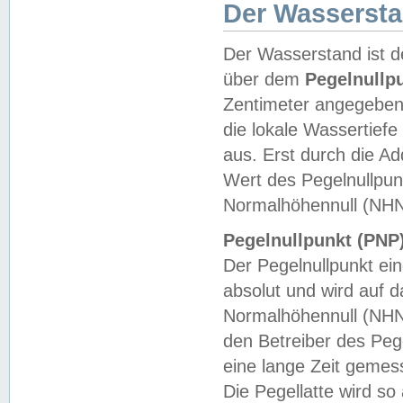
Der Wasserst
Der Wasserstand ist d
über dem
Pegelnullp
Zentimeter angegeben
die lokale Wassertie
aus. Erst durch die A
Wert des Pegelnullpun
Normalhöhennull (NHN
Pegelnullpunkt (PNP)
Der Pegelnullpunkt ei
absolut und wird auf
Normalhöhennull (NHN
den Betreiber des Pege
eine lange Zeit geme
Die Pegellatte wird s