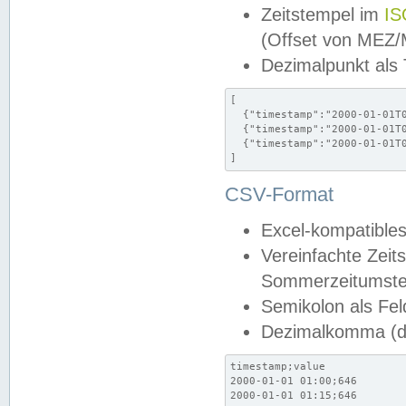
Zeitstempel im
IS
(Offset von MEZ
Dezimalpunkt als
[

  {"timestamp":"2000-01-01T0
  {"timestamp":"2000-01-01T0
  {"timestamp":"2000-01-01T0
]
CSV-Format
Excel-kompatibles
Vereinfachte Zeit
Sommerzeitumstel
Semikolon als Fel
Dezimalkomma (de
timestamp;value

2000-01-01 01:00;646

2000-01-01 01:15;646
