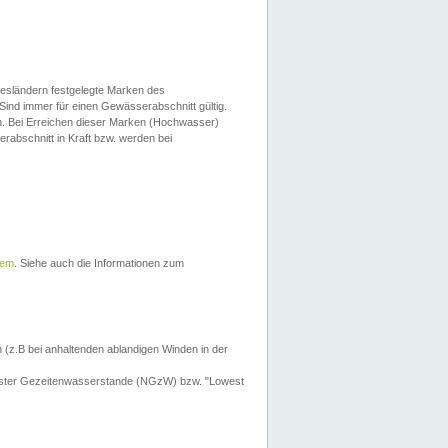
esländern festgelegte Marken des
Sind immer für einen Gewässerabschnitt gültig.
. Bei Erreichen dieser Marken (Hochwasser)
erabschnitt in Kraft bzw. werden bei
tem
. Siehe auch die Informationen zum
 (z.B bei anhaltenden ablandigen Winden in der
drigster Gezeitenwasserstande (NGzW) bzw. "Lowest