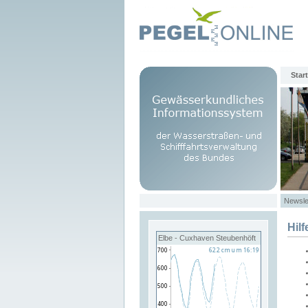
Start
Newsle
Hilf
Elbe - Cuxhaven Steubenhöft