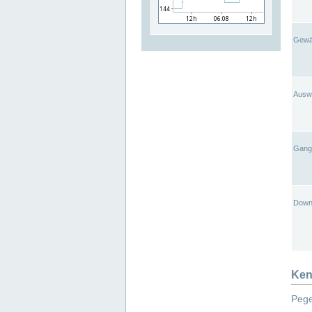
Gewä
Ausw
Gangl
Down
Ken
Pege