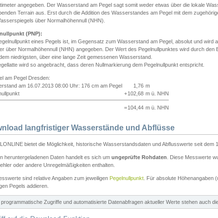
ntimeter angegeben. Der Wasserstand am Pegel sagt somit weder etwas über die lokale Wa
enden Terrain aus. Erst durch die Addition des Wasserstandes am Pegel mit dem zugehörig
asserspiegels über Normalhöhennull (NHN).
nullpunkt (PNP):
egelnullpunkt eines Pegels ist, im Gegensatz zum Wasserstand am Pegel, absolut und wir
ter über Normalhöhennull (NHN) angegeben. Der Wert des Pegelnullpunktes wird durch den Bet
 dem niedrigsten, über eine lange Zeit gemessenen Wasserstand.
gellatte wird so angebracht, dass deren Nullmarkierung dem Pegelnullpunkt entspricht.
iel am Pegel Dresden:
rstand am 16.07.2013 08:00 Uhr: 176 cm am Pegel
1,76
m
ullpunkt
+
102,68
m ü. NHN
=
104,44
m ü. NHN
nload langfristiger Wasserstände und Abflüsse
ONLINE bietet die Möglichkeit, historische Wasserstandsdaten und Abflusswerte seit dem 1
en heruntergeladenen Daten handelt es sich um
ungeprüfte Rohdaten
. Diese Messwerte wur
ehler oder andere Unregelmäßigkeiten enthalten.
esswerte sind relative Angaben zum jeweiligen
Pegelnullpunkt
. Für absolute Höhenangaben 
igen Pegels addieren.
ür programmatische Zugriffe und automatisierte Datenabfragen aktueller Werte stehen auch d