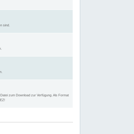
n sind.
n.
n.
p Datei zum Download zur Verfügung. Als Format
MEZ!