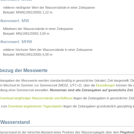
mittlerer niedrigster Wert der Wasserstände in einer Zeitspanne
Beispiel: MNW(1991/2000) 1,22 m
lkennwert: MW
Mittelwert der Wasserstände in einer Zeitspanne
Beispiel: MN(1991/2000) 3,00 m
elkennwert: MHW
mittlerer höchster Wert der Wasserstände in einer Zeitspanne
Beispiel: MHW(1991/2000) 6,00 m
tbezug der Messwerte
itangaben der Messwerte werden standardmäßig in gesetzlicher (lokaler) Zeit dargestellt. D
em Wechsel im Sommer zur Sommerzeit (MESZ, UTC+2). über die
Einstellungen
können Sie d
ellung ohne Sommerzeit einstellen.
Momentan sind alle Zeitangaben auf gesetzliche Zeit e
Download langfristiger Wasserstände und Abflüsse
liegen die Zeitangaben in gesetzlicher Zeit
n zum
Download angebotenen Tagesdateien
liegen die Zeitangaben grundsätzlich ganzjährig in
 Wasserstand
asserstand ist der lotrechte Abstand eines Punktes des Wasserspiegels über dem
Pegelnul