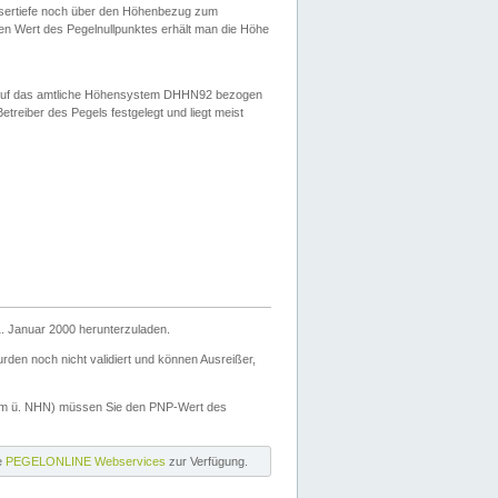
ssertiefe noch über den Höhenbezug zum
en Wert des Pegelnullpunktes erhält man die Höhe
d auf das amtliche Höhensystem DHHN92 bezogen
reiber des Pegels festgelegt und liegt meist
. Januar 2000 herunterzuladen.
den noch nicht validiert und können Ausreißer,
(m ü. NHN) müssen Sie den PNP-Wert des
ie
PEGELONLINE Webservices
zur Verfügung.