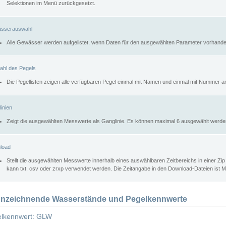
Selektionen im Menü zurückgesetzt.
sserauswahl
Alle Gewässer werden aufgelistet, wenn Daten für den ausgewählten Parameter vorhande
ahl des Pegels
Die Pegellisten zeigen alle verfügbaren Pegel einmal mit Namen und einmal mit Nummer a
inien
Zeigt die ausgewählten Messwerte als Ganglinie. Es können maximal 6 ausgewählt werde
load
Stellt die ausgewählten Messwerte innerhalb eines auswählbaren Zeitbereichs in einer Zi
kann txt, csv oder zrxp verwendet werden. Die Zeitangabe in den Download-Dateien ist 
nzeichnende Wasserstände und Pegelkennwerte
lkennwert: GLW