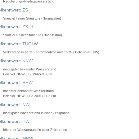
Regulierungs-Niedrigwasserstand
lkennwert: ZS_I
Stauziel I einer Staustufe (Normalstau)
lkennwert: ZS_II
Stauziel II einer Staustufe (Höchststau)
elkennwert: TUGLW
Verkehrsgesicherte Fahrrinnentiefe unter GlW (Tiefe unter GlW)
lkennwert: NNW
niedrigster bekannter Wasserstand
Beispiel: NNW (3.2.1942) 9,30 m
lkennwert: HHW
höchster bekannter Wasserstand
Beispiel: HHW (14.8.2001) 14,31 m
lkennwert: NW
niedrigster Wasserstand in einer Zeitspanne
lkennwert: HW
höchster Wasserstand in einer Zeitspanne
elkennwert: MNW