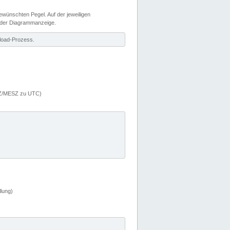
wünschten Pegel. Auf der jeweiligen
 der Diagrammanzeige.
load-Prozess.
MEZ/MESZ zu UTC)
lung)