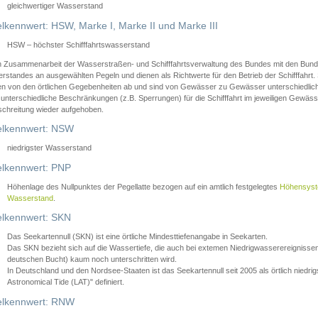
gleichwertiger Wasserstand
lkennwert: HSW, Marke I, Marke II und Marke III
HSW – höchster Schifffahrtswasserstand
in Zusammenarbeit der Wasserstraßen- und Schifffahrtsverwaltung des Bundes mit den Bund
standes an ausgewählten Pegeln und dienen als Richtwerte für den Betrieb der Schifffahrt. 
n von den örtlichen Gegebenheiten ab und sind von Gewässer zu Gewässer unterschiedlich
 unterschiedliche Beschränkungen (z.B. Sperrungen) für die Schifffahrt im jeweiligen Gewäss
schreitung wieder aufgehoben.
lkennwert: NSW
niedrigster Wasserstand
lkennwert: PNP
Höhenlage des Nullpunktes der Pegellatte bezogen auf ein amtlich festgelegtes
Höhensys
Wasserstand
.
lkennwert: SKN
Das Seekartennull (SKN) ist eine örtliche Mindesttiefenangabe in Seekarten.
Das SKN bezieht sich auf die Wassertiefe, die auch bei extemen Niedrigwasserereignissen
deutschen Bucht) kaum noch unterschritten wird.
In Deutschland und den Nordsee-Staaten ist das Seekartennull seit 2005 als örtlich nie
Astronomical Tide (LAT)" definiert.
lkennwert: RNW