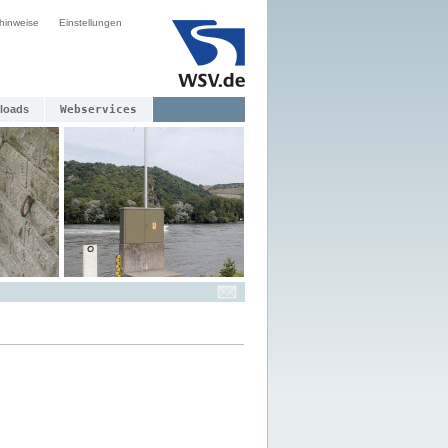
hinweise
Einstellungen
loads
Webservices