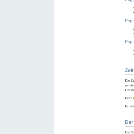
Pege
Peg
Zei
Die Ze
mit d
Darst
Beim
In de
Der
Der W