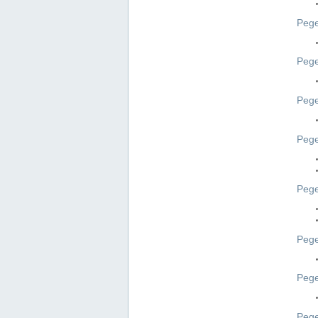
Pege
Pege
Peg
Pege
Pege
Pege
Pege
Peg