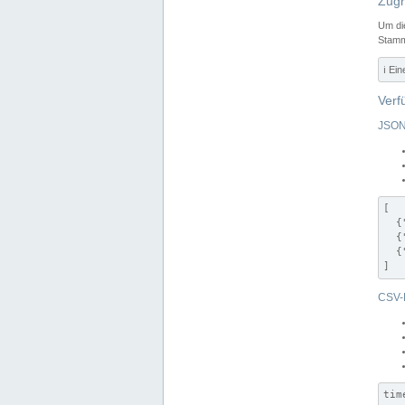
Zugr
Um di
Stamm
ℹ️ Ei
Verf
JSON
[

  {
  {
  {
]
CSV-
tim