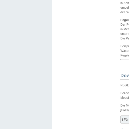
in Ze
umgeb
des W
Pegel
Der P
in Me
unter
Die Pe
Beisp
Wasse
Pegeln
Dow
PEGEL
Bei d
Messf
Die M
jeweil
ℹ️ F