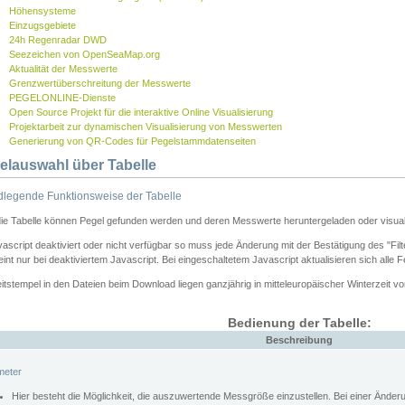
Höhensysteme
Einzugsgebiete
24h Regenradar DWD
Seezeichen von OpenSeaMap.org
Aktualität der Messwerte
Grenzwertüberschreitung der Messwerte
PEGELONLINE-Dienste
Open Source Projekt für die interaktive Online Visualisierung
Projektarbeit zur dynamischen Visualisierung von Messwerten
Generierung von QR-Codes für Pegelstammdatenseiten
elauswahl über Tabelle
legende Funktionsweise der Tabelle
die Tabelle können Pegel gefunden werden und deren Messwerte heruntergeladen oder visuali
vascript deaktiviert oder nicht verfügbar so muss jede Änderung mit der Bestätigung des "Filt
int nur bei deaktiviertem Javascript. Bei eingeschaltetem Javascript aktualisieren sich alle 
itstempel in den Dateien beim Download liegen ganzjährig in mitteleuropäischer Winterzeit vo
Bedienung der Tabelle:
Beschreibung
meter
Hier besteht die Möglichkeit, die auszuwertende Messgröße einzustellen. Bei einer Ände