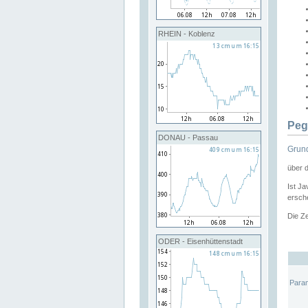
RHEIN - Koblenz
Peg
DONAU - Passau
Grund
über 
Ist Ja
ersche
Die Ze
ODER - Eisenhüttenstadt
Para