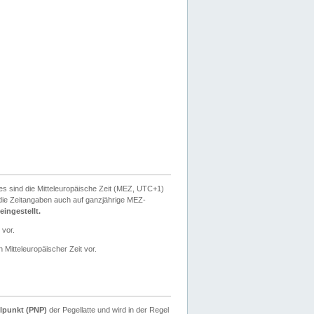
ies sind die Mitteleuropäische Zeit (MEZ, UTC+1)
ie Zeitangaben auch auf ganzjährige MEZ-
ingestellt.
 vor.
 Mitteleuropäischer Zeit vor.
lpunkt (PNP)
der Pegellatte und wird in der Regel