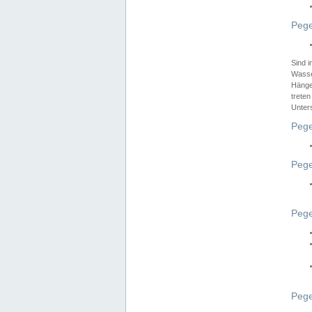
Pege
Sind 
Wasser
Hänge
treten
Unter
Pege
Pege
Pege
Pege