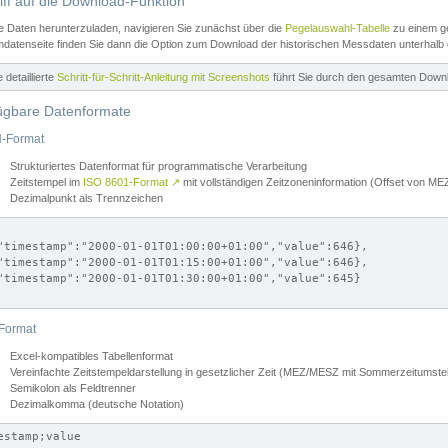
iff auf die Download-Funktion
e Daten herunterzuladen, navigieren Sie zunächst über die
Pegelauswahl-Tabelle
zu einem ge
datenseite finden Sie dann die Option zum Download der historischen Messdaten unterhalb
ne detaillierte
Schritt-für-Schritt-Anleitung mit Screenshots
führt Sie durch den gesamten Down
ügbare Datenformate
-Format
Strukturiertes Datenformat für programmatische Verarbeitung
Zeitstempel im
ISO 8601-Format
↗
mit vollständigen Zeitzoneninformation (Offset von 
Dezimalpunkt als Trennzeichen
"timestamp":"2000-01-01T01:00:00+01:00","value":646},

"timestamp":"2000-01-01T01:15:00+01:00","value":646},

"timestamp":"2000-01-01T01:30:00+01:00","value":645}

Format
Excel-kompatibles Tabellenformat
Vereinfachte Zeitstempeldarstellung in gesetzlicher Zeit (MEZ/MESZ mit Sommerzeitumstel
Semikolon als Feldtrenner
Dezimalkomma (deutsche Notation)
estamp;value
