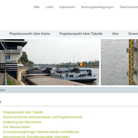
Hilfe
Links
Impressum
Nutzungsbedingungen
Datenschutz
Pegelauswahl über Karte
Pegelauswahl über Tabelle
Abo
Down
tter
e
Pegelauswahl über Tabelle
Kennzeichnende Wasserstände und Pegelkennwerte
Zeitbezug der Messwerte
Der Wasserstand
Download langfristiger Wasserstände und Abflüsse
Astronomische Gezeitenganglinie (Astrotide)