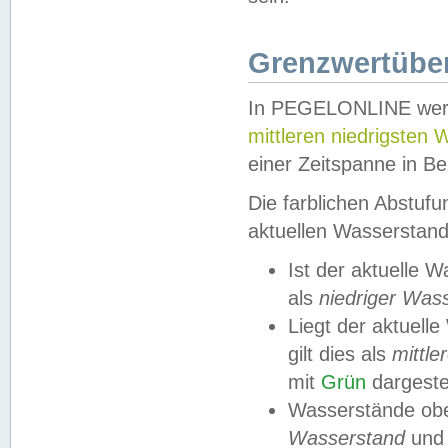
Grenzwertüber
In PEGELONLINE werde
mittleren niedrigsten
einer Zeitspanne in Be
Die farblichen Abstuf
aktuellen Wasserstand
Ist der aktuelle 
als
niedriger Was
Liegt der aktue
gilt dies als
mittle
mit
Grün
dargestel
Wasserstände obe
Wasserstand
und