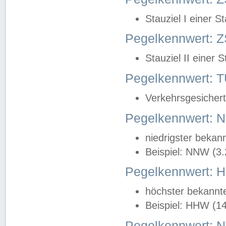
Stauziel I einer S
Pegelkennwert: Z
Stauziel II einer 
Pegelkennwert:
Verkehrsgesichert
Pegelkennwert:
niedrigster bekan
Beispiel: NNW (3
Pegelkennwert:
höchster bekannt
Beispiel: HHW (1
Pegelkennwert: 