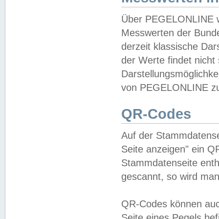
Über PEGELONLINE wer
Messwerten der Bundes
derzeit klassische Da
der Werte findet nicht 
Darstellungsmöglichkei
von PEGELONLINE zu 
QR-Codes
Auf der Stammdatensei
Seite anzeigen" ein Q
Stammdatenseite enthä
gescannt, so wird man
QR-Codes können auc
Seite eines Pegels be