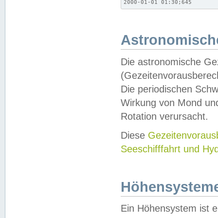
2000-01-01 01:30;645
Astronomische
Die astronomische Gez
(Gezeitenvorausberec
Die periodischen Schw
Wirkung von Mond und
Rotation verursacht.
Diese
Gezeitenvorau
Seeschifffahrt und Hy
Höhensystem
Ein Höhensystem ist e