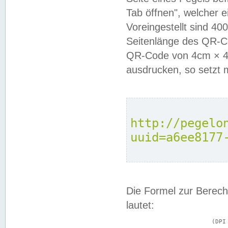
Tab öffnen", welcher 
Voreingestellt sind 4
Seitenlänge des QR-C
QR-Code von 4cm × 4c
ausdrucken, so setzt 
http://pegelo
uuid=a6ee8177
Die Formel zur Berech
lautet:
			(DPI × Druckkantenlänge in cm) ÷ 2,54 = Kantenlänge in Pixel
