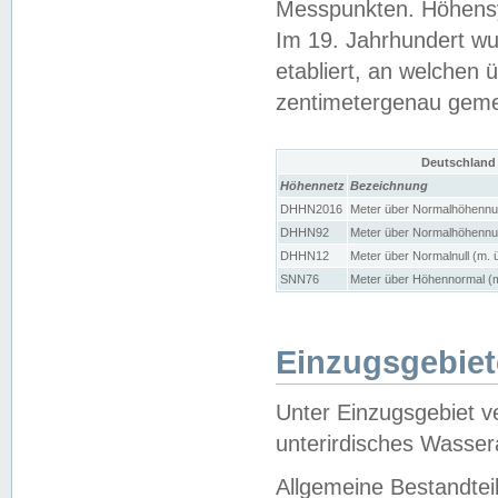
Messpunkten. Höhensy
Im 19. Jahrhundert wu
etabliert, an welchen 
zentimetergenau gem
Deutschland
Höhennetz
Bezeichnung
DHHN2016
Meter über Normalhöhennul
DHHN92
Meter über Normalhöhennul
DHHN12
Meter über Normalnull (m. 
SNN76
Meter über Höhennormal (m
Einzugsgebiet
Unter Einzugsgebiet v
unterirdisches Wasser
Allgemeine Bestandtei