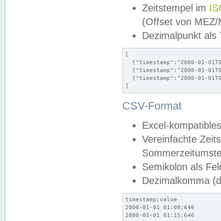
Zeitstempel im
IS
(Offset von MEZ
Dezimalpunkt als
[

  {"timestamp":"2000-01-01T0
  {"timestamp":"2000-01-01T0
  {"timestamp":"2000-01-01T0
]
CSV-Format
Excel-kompatibles
Vereinfachte Zeit
Sommerzeitumstel
Semikolon als Fel
Dezimalkomma (de
timestamp;value

2000-01-01 01:00;646

2000-01-01 01:15;646
