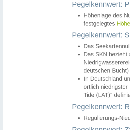
Pegelkennwert: 
Höhenlage des Nul
festgelegtes
Höhe
Pegelkennwert: 
Das Seekartennull
Das SKN bezieht s
Niedrigwassererei
deutschen Bucht) 
In Deutschland un
örtlich niedrigst
Tide (LAT)" definie
Pegelkennwert:
Regulierungs-Nie
Pegelkennwert: Z