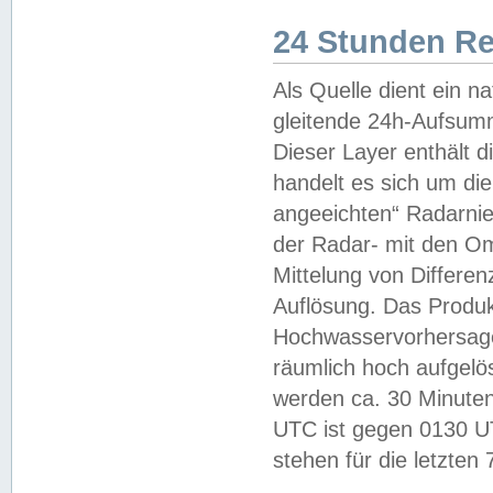
24 Stunden R
Als Quelle dient ein n
gleitende 24h-Aufsum
Dieser Layer enthält
handelt es sich um di
angeeichten“ Radarnie
der Radar- mit den O
Mittelung von Differe
Auflösung. Das Produk
Hochwasservorhersagez
räumlich hoch aufgelö
werden ca. 30 Minuten
UTC ist gegen 0130 UTC
stehen für die letzten