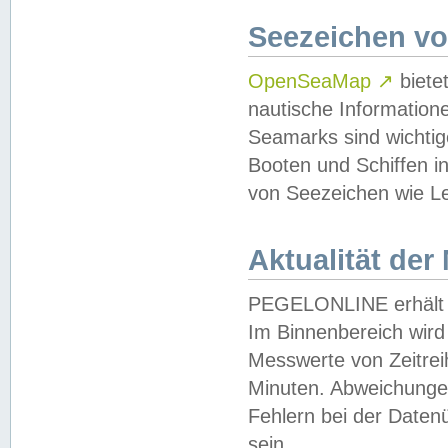
Seezeichen v
OpenSeaMap
↗
biete
nautische Information
Seamarks sind wichtig
Booten und Schiffen i
von Seezeichen wie Le
Aktualität der
PEGELONLINE erhält u
Im Binnenbereich wird 
Messwerte von Zeitreih
Minuten. Abweichungen
Fehlern bei der Daten
sein.