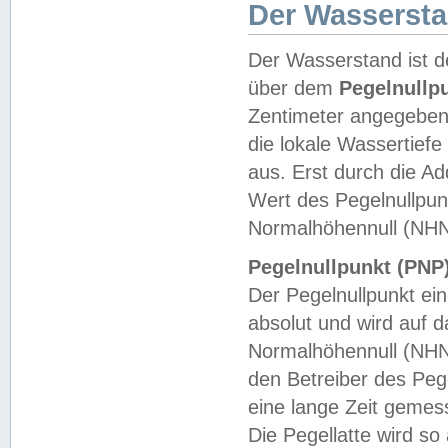
Der Wasserst
Der Wasserstand ist d
über dem
Pegelnullp
Zentimeter angegeben
die lokale Wassertie
aus. Erst durch die A
Wert des Pegelnullpun
Normalhöhennull (NHN
Pegelnullpunkt (PNP)
Der Pegelnullpunkt ei
absolut und wird auf
Normalhöhennull (NHN
den Betreiber des Pege
eine lange Zeit geme
Die Pegellatte wird s