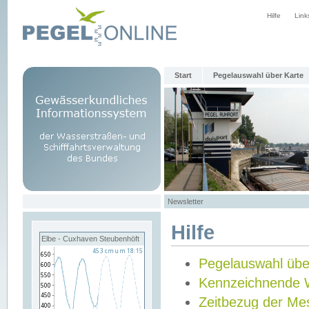
Hilfe
Link
Start
Pegelauswahl über Karte
Newsletter
Hilfe
Elbe - Cuxhaven Steubenhöft
Pegelauswahl übe
Kennzeichnende 
Zeitbezug der Me