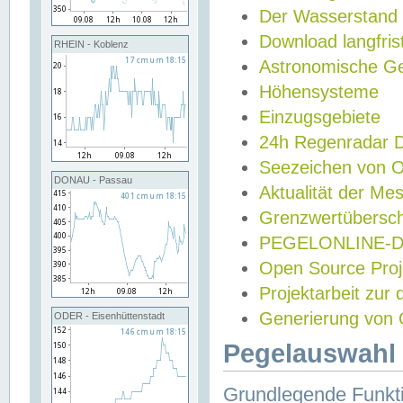
Der Wasserstand
Download langfris
RHEIN - Koblenz
Astronomische Gez
Höhensysteme
Einzugsgebiete
24h Regenradar
Seezeichen von 
DONAU - Passau
Aktualität der Me
Grenzwertübersch
PEGELONLINE-Di
Open Source Projek
Projektarbeit zur
Generierung von 
ODER - Eisenhüttenstadt
Pegelauswahl 
Grundlegende Funkti