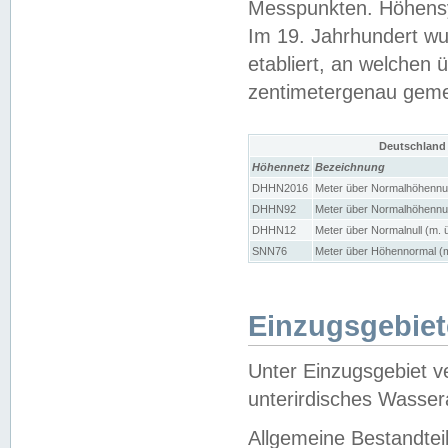
Messpunkten. Höhensy
Im 19. Jahrhundert wu
etabliert, an welchen 
zentimetergenau gem
Deutschland
Höhennetz
Bezeichnung
DHHN2016
Meter über Normalhöhennul
DHHN92
Meter über Normalhöhennul
DHHN12
Meter über Normalnull (m. 
SNN76
Meter über Höhennormal (m
Einzugsgebiet
Unter Einzugsgebiet v
unterirdisches Wasser
Allgemeine Bestandtei