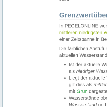
Grenzwertüber
In PEGELONLINE werde
mittleren niedrigsten
einer Zeitspanne in Be
Die farblichen Abstuf
aktuellen Wasserstand
Ist der aktuelle 
als
niedriger Was
Liegt der aktue
gilt dies als
mittle
mit
Grün
dargestel
Wasserstände obe
Wasserstand
und