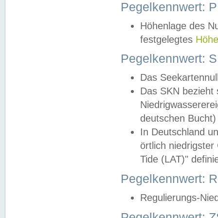
Pegelkennwert: 
Höhenlage des Nul
festgelegtes
Höhe
Pegelkennwert: 
Das Seekartennull
Das SKN bezieht s
Niedrigwassererei
deutschen Bucht) 
In Deutschland un
örtlich niedrigst
Tide (LAT)" definie
Pegelkennwert:
Regulierungs-Nie
Pegelkennwert: Z