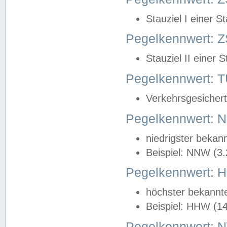
Stauziel I einer S
Pegelkennwert: Z
Stauziel II einer 
Pegelkennwert:
Verkehrsgesichert
Pegelkennwert:
niedrigster bekan
Beispiel: NNW (3
Pegelkennwert:
höchster bekannt
Beispiel: HHW (1
Pegelkennwert: 