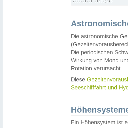
2000-01-01 01:30;645
Astronomische
Die astronomische Gez
(Gezeitenvorausberec
Die periodischen Schw
Wirkung von Mond und
Rotation verursacht.
Diese
Gezeitenvorau
Seeschifffahrt und Hy
Höhensystem
Ein Höhensystem ist e