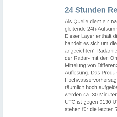
24 Stunden R
Als Quelle dient ein n
gleitende 24h-Aufsum
Dieser Layer enthält
handelt es sich um di
angeeichten“ Radarnie
der Radar- mit den O
Mittelung von Differe
Auflösung. Das Produk
Hochwasservorhersagez
räumlich hoch aufgelö
werden ca. 30 Minuten
UTC ist gegen 0130 UTC
stehen für die letzten