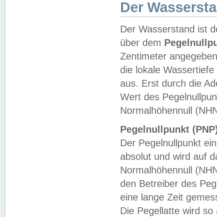
Der Wasserst
Der Wasserstand ist d
über dem
Pegelnullp
Zentimeter angegeben
die lokale Wassertie
aus. Erst durch die A
Wert des Pegelnullpun
Normalhöhennull (NHN
Pegelnullpunkt (PNP)
Der Pegelnullpunkt ei
absolut und wird auf
Normalhöhennull (NHN
den Betreiber des Pege
eine lange Zeit geme
Die Pegellatte wird s