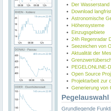
Der Wasserstand
Download langfris
RHEIN - Koblenz
Astronomische Gez
Höhensysteme
Einzugsgebiete
24h Regenradar
Seezeichen von 
DONAU - Passau
Aktualität der Me
Grenzwertübersch
PEGELONLINE-Di
Open Source Projek
Projektarbeit zur
Generierung von 
ODER - Eisenhüttenstadt
Pegelauswahl 
Grundlegende Funkti