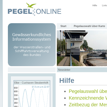
Hilfe
Link
Start
Pegelauswahl über Karte
Newsletter
Hilfe
Elbe - Cuxhaven Steubenhöft
Pegelauswahl übe
Kennzeichnende 
Zeitbezug der Me