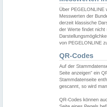
Über PEGELONLINE wer
Messwerten der Bundes
derzeit klassische Da
der Werte findet nicht 
Darstellungsmöglichkei
von PEGELONLINE zu 
QR-Codes
Auf der Stammdatensei
Seite anzeigen" ein Q
Stammdatenseite enthä
gescannt, so wird man
QR-Codes können auc
Seite eines Pegels be