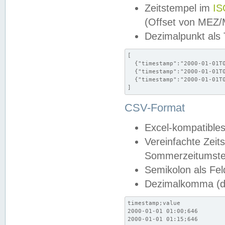
Zeitstempel im
IS
(Offset von MEZ
Dezimalpunkt als
[

  {"timestamp":"2000-01-01T0
  {"timestamp":"2000-01-01T0
  {"timestamp":"2000-01-01T0
]
CSV-Format
Excel-kompatibles
Vereinfachte Zeit
Sommerzeitumstel
Semikolon als Fel
Dezimalkomma (de
timestamp;value

2000-01-01 01:00;646

2000-01-01 01:15;646
