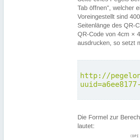
Tab öffnen", welcher 
Voreingestellt sind 4
Seitenlänge des QR-C
QR-Code von 4cm × 4c
ausdrucken, so setzt 
http://pegelo
uuid=a6ee8177
Die Formel zur Berech
lautet:
			(DPI × Druckkantenlänge in cm) ÷ 2,54 = Kantenlänge in Pixel
