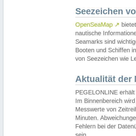
Seezeichen v
OpenSeaMap
↗
biete
nautische Information
Seamarks sind wichtig
Booten und Schiffen i
von Seezeichen wie Le
Aktualität der
PEGELONLINE erhält u
Im Binnenbereich wird 
Messwerte von Zeitreih
Minuten. Abweichungen
Fehlern bei der Daten
sein.