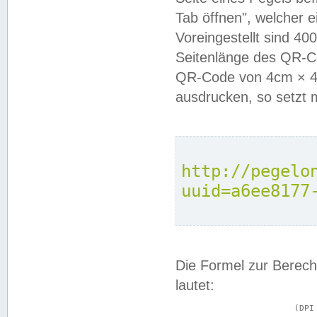
Tab öffnen", welcher 
Voreingestellt sind 4
Seitenlänge des QR-C
QR-Code von 4cm × 4c
ausdrucken, so setzt 
http://pegelo
uuid=a6ee8177
Die Formel zur Berech
lautet:
			(DPI × Druckkantenlänge in cm) ÷ 2,54 = Kantenlänge in Pixel
