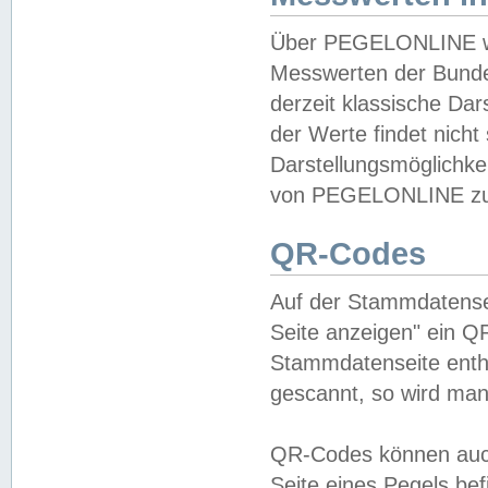
Über PEGELONLINE wer
Messwerten der Bundes
derzeit klassische Da
der Werte findet nicht 
Darstellungsmöglichkei
von PEGELONLINE zu 
QR-Codes
Auf der Stammdatensei
Seite anzeigen" ein Q
Stammdatenseite enthä
gescannt, so wird man
QR-Codes können auc
Seite eines Pegels be