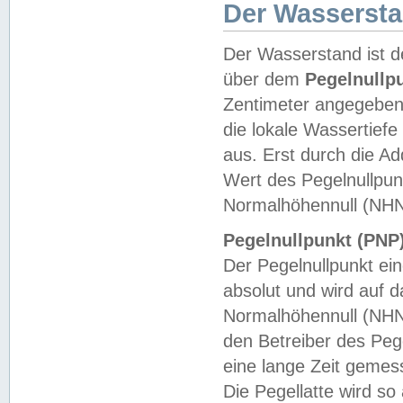
Der Wasserst
Der Wasserstand ist d
über dem
Pegelnullp
Zentimeter angegeben
die lokale Wassertie
aus. Erst durch die A
Wert des Pegelnullpun
Normalhöhennull (NHN
Pegelnullpunkt (PNP)
Der Pegelnullpunkt ei
absolut und wird auf
Normalhöhennull (NHN
den Betreiber des Pege
eine lange Zeit geme
Die Pegellatte wird s