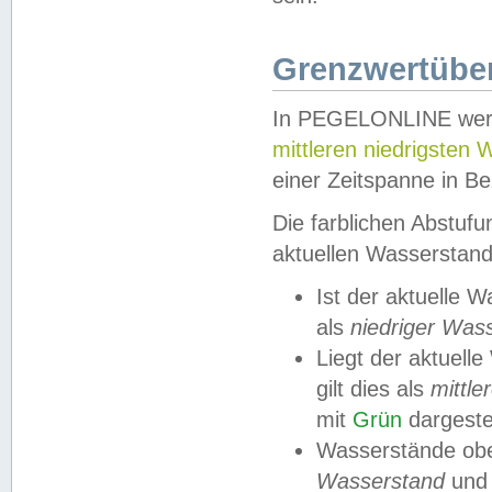
Grenzwertüber
In PEGELONLINE werde
mittleren niedrigsten
einer Zeitspanne in Be
Die farblichen Abstuf
aktuellen Wasserstand
Ist der aktuelle 
als
niedriger Was
Liegt der aktue
gilt dies als
mittle
mit
Grün
dargestel
Wasserstände obe
Wasserstand
und