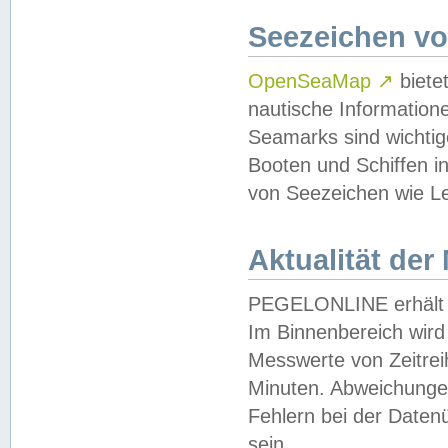
Seezeichen v
OpenSeaMap
↗
biete
nautische Information
Seamarks sind wichtig
Booten und Schiffen i
von Seezeichen wie Le
Aktualität der
PEGELONLINE erhält u
Im Binnenbereich wird 
Messwerte von Zeitreih
Minuten. Abweichungen
Fehlern bei der Daten
sein.