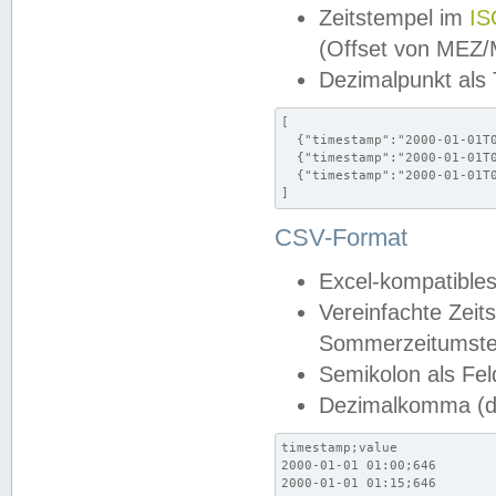
Zeitstempel im
IS
(Offset von MEZ
Dezimalpunkt als
[

  {"timestamp":"2000-01-01T0
  {"timestamp":"2000-01-01T0
  {"timestamp":"2000-01-01T0
]
CSV-Format
Excel-kompatibles
Vereinfachte Zeit
Sommerzeitumstel
Semikolon als Fel
Dezimalkomma (de
timestamp;value

2000-01-01 01:00;646

2000-01-01 01:15;646
