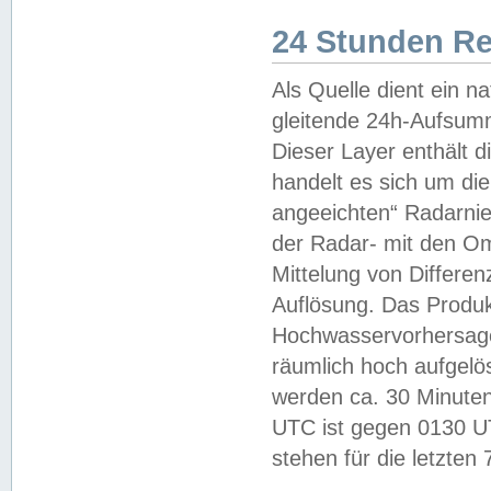
24 Stunden R
Als Quelle dient ein n
gleitende 24h-Aufsum
Dieser Layer enthält
handelt es sich um di
angeeichten“ Radarnie
der Radar- mit den O
Mittelung von Differe
Auflösung. Das Produk
Hochwasservorhersagez
räumlich hoch aufgelö
werden ca. 30 Minuten
UTC ist gegen 0130 UTC
stehen für die letzten