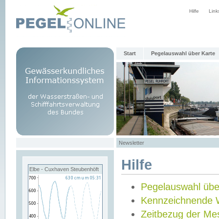
Hilfe
Link
Start
Pegelauswahl über Karte
Newsletter
Hilfe
Elbe - Cuxhaven Steubenhöft
Pegelauswahl übe
Kennzeichnende 
Zeitbezug der Me