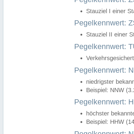
Stauziel I einer S
Pegelkennwert: Z
Stauziel II einer 
Pegelkennwert:
Verkehrsgesichert
Pegelkennwert:
niedrigster bekan
Beispiel: NNW (3
Pegelkennwert:
höchster bekannt
Beispiel: HHW (1
Pegelkennwert: 