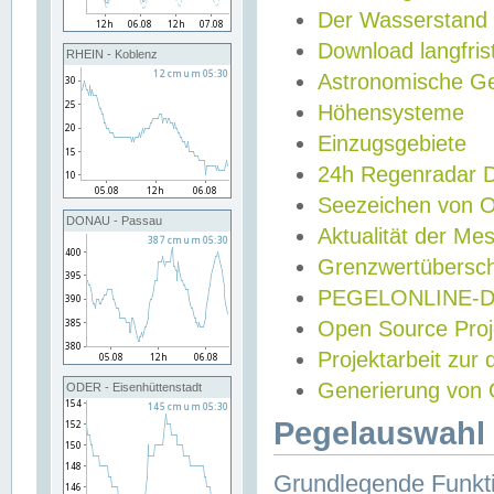
Der Wasserstand
Download langfris
RHEIN - Koblenz
Astronomische Gez
Höhensysteme
Einzugsgebiete
24h Regenradar
Seezeichen von 
DONAU - Passau
Aktualität der Me
Grenzwertübersch
PEGELONLINE-Di
Open Source Projek
Projektarbeit zur
Generierung von 
ODER - Eisenhüttenstadt
Pegelauswahl 
Grundlegende Funkti