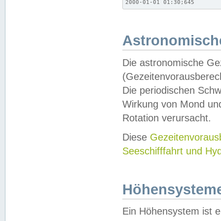
2000-01-01 01:30;645
Astronomische
Die astronomische Gez
(Gezeitenvorausberec
Die periodischen Schw
Wirkung von Mond und
Rotation verursacht.
Diese
Gezeitenvorau
Seeschifffahrt und Hy
Höhensystem
Ein Höhensystem ist e