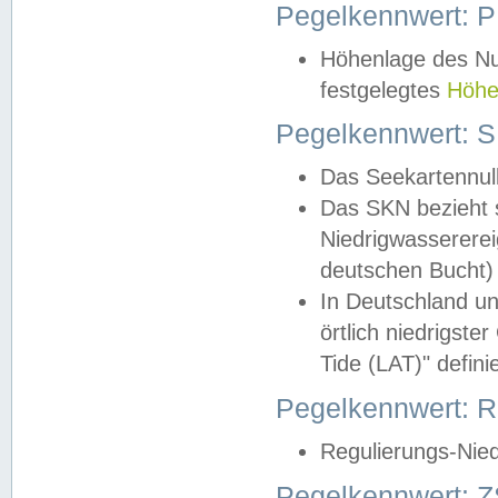
Pegelkennwert: 
Höhenlage des Nul
festgelegtes
Höhe
Pegelkennwert: 
Das Seekartennull
Das SKN bezieht s
Niedrigwassererei
deutschen Bucht) 
In Deutschland un
örtlich niedrigst
Tide (LAT)" definie
Pegelkennwert:
Regulierungs-Nie
Pegelkennwert: Z