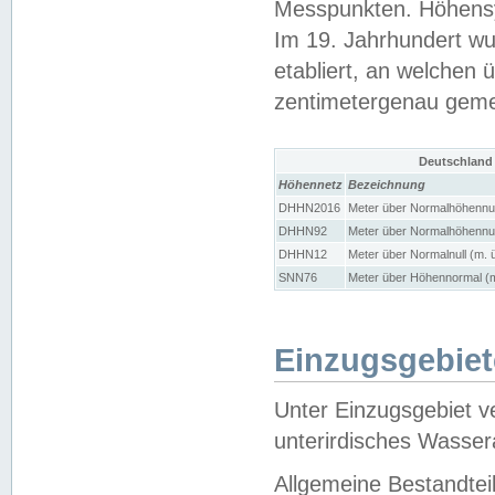
Messpunkten. Höhensy
Im 19. Jahrhundert wu
etabliert, an welchen 
zentimetergenau gem
Deutschland
Höhennetz
Bezeichnung
DHHN2016
Meter über Normalhöhennul
DHHN92
Meter über Normalhöhennul
DHHN12
Meter über Normalnull (m. 
SNN76
Meter über Höhennormal (m
Einzugsgebiet
Unter Einzugsgebiet v
unterirdisches Wasser
Allgemeine Bestandtei