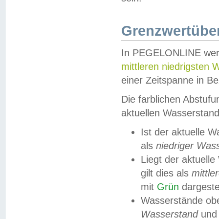
Grenzwertüber
In PEGELONLINE werde
mittleren niedrigsten
einer Zeitspanne in Be
Die farblichen Abstuf
aktuellen Wasserstand
Ist der aktuelle 
als
niedriger Was
Liegt der aktue
gilt dies als
mittle
mit
Grün
dargestel
Wasserstände obe
Wasserstand
und