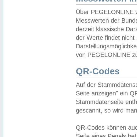
Über PEGELONLINE wer
Messwerten der Bundes
derzeit klassische Da
der Werte findet nicht 
Darstellungsmöglichkei
von PEGELONLINE zu 
QR-Codes
Auf der Stammdatensei
Seite anzeigen" ein Q
Stammdatenseite enthä
gescannt, so wird man
QR-Codes können auc
Seite eines Pegels be