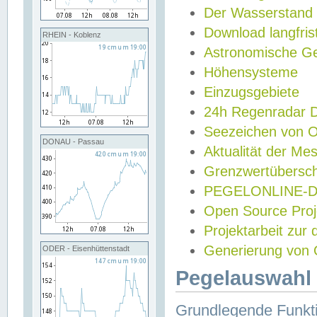
Der Wasserstand
Download langfris
RHEIN - Koblenz
Astronomische Gez
Höhensysteme
Einzugsgebiete
24h Regenradar
Seezeichen von 
DONAU - Passau
Aktualität der Me
Grenzwertübersch
PEGELONLINE-Di
Open Source Projek
Projektarbeit zur
Generierung von 
ODER - Eisenhüttenstadt
Pegelauswahl 
Grundlegende Funkti