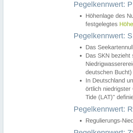
Pegelkennwert: 
Höhenlage des Nul
festgelegtes
Höhe
Pegelkennwert: 
Das Seekartennull
Das SKN bezieht s
Niedrigwassererei
deutschen Bucht) 
In Deutschland un
örtlich niedrigst
Tide (LAT)" definie
Pegelkennwert:
Regulierungs-Nie
Pegelkennwert: Z