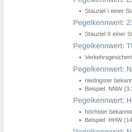
Stauziel I einer S
Pegelkennwert: Z
Stauziel II einer 
Pegelkennwert:
Verkehrsgesichert
Pegelkennwert:
niedrigster bekan
Beispiel: NNW (3
Pegelkennwert:
höchster bekannt
Beispiel: HHW (1
Pegelkennwert: 