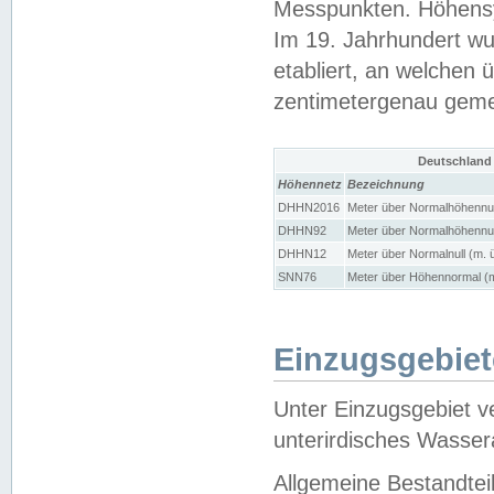
Messpunkten. Höhensy
Im 19. Jahrhundert wu
etabliert, an welchen 
zentimetergenau gem
Deutschland
Höhennetz
Bezeichnung
DHHN2016
Meter über Normalhöhennul
DHHN92
Meter über Normalhöhennul
DHHN12
Meter über Normalnull (m. 
SNN76
Meter über Höhennormal (m
Einzugsgebiet
Unter Einzugsgebiet v
unterirdisches Wasser
Allgemeine Bestandtei