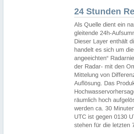
24 Stunden R
Als Quelle dient ein n
gleitende 24h-Aufsum
Dieser Layer enthält
handelt es sich um di
angeeichten“ Radarnie
der Radar- mit den O
Mittelung von Differe
Auflösung. Das Produk
Hochwasservorhersagez
räumlich hoch aufgelö
werden ca. 30 Minuten
UTC ist gegen 0130 UTC
stehen für die letzten