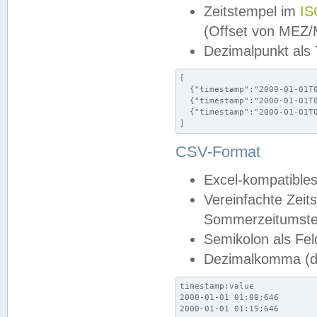
Zeitstempel im
IS
(Offset von MEZ
Dezimalpunkt als
[

  {"timestamp":"2000-01-01T0
  {"timestamp":"2000-01-01T0
  {"timestamp":"2000-01-01T0
]
CSV-Format
Excel-kompatibles
Vereinfachte Zeit
Sommerzeitumstel
Semikolon als Fel
Dezimalkomma (de
timestamp;value

2000-01-01 01:00;646

2000-01-01 01:15;646
