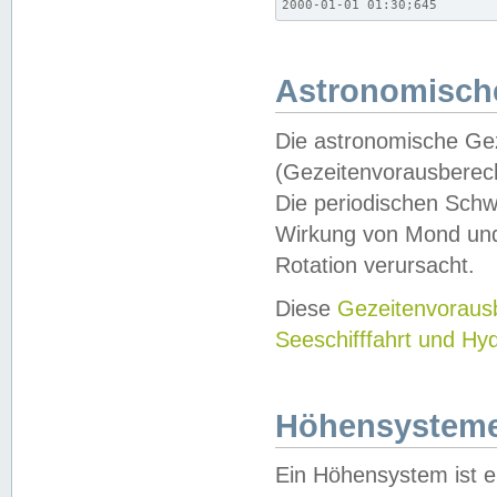
2000-01-01 01:30;645
Astronomische
Die astronomische Gez
(Gezeitenvorausberec
Die periodischen Schw
Wirkung von Mond und
Rotation verursacht.
Diese
Gezeitenvorau
Seeschifffahrt und Hy
Höhensystem
Ein Höhensystem ist e