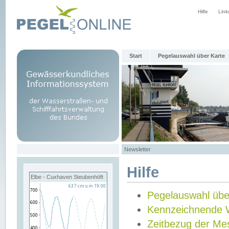
Hilfe
Link
Start
Pegelauswahl über Karte
Newsletter
Hilfe
Elbe - Cuxhaven Steubenhöft
Pegelauswahl übe
Kennzeichnende 
Zeitbezug der Me