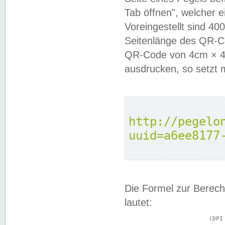
Tab öffnen", welcher 
Voreingestellt sind 4
Seitenlänge des QR-C
QR-Code von 4cm × 4c
ausdrucken, so setzt 
http://pegelo
uuid=a6ee8177
Die Formel zur Berech
lautet:
			(DPI × Druckkantenlänge in cm) ÷ 2,54 = Kantenlänge in Pixel
