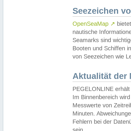
Seezeichen v
OpenSeaMap
↗
biete
nautische Information
Seamarks sind wichtig
Booten und Schiffen i
von Seezeichen wie Le
Aktualität der
PEGELONLINE erhält u
Im Binnenbereich wird 
Messwerte von Zeitreih
Minuten. Abweichungen
Fehlern bei der Daten
sein.