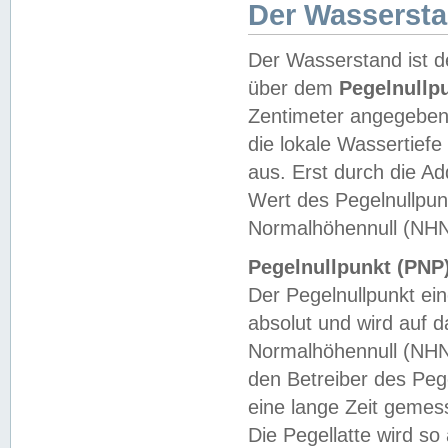
Der Wasserst
Der Wasserstand ist d
über dem
Pegelnullp
Zentimeter angegeben
die lokale Wassertie
aus. Erst durch die A
Wert des Pegelnullpun
Normalhöhennull (NHN
Pegelnullpunkt (PNP)
Der Pegelnullpunkt ei
absolut und wird auf
Normalhöhennull (NHN
den Betreiber des Pege
eine lange Zeit geme
Die Pegellatte wird s