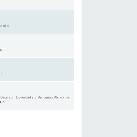
n sind.
n.
n.
p Datei zum Download zur Verfügung. Als Format
MEZ!