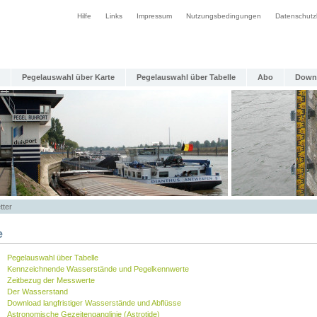
Hilfe
Links
Impressum
Nutzungsbedingungen
Datenschutz
Pegelauswahl über Karte
Pegelauswahl über Tabelle
Abo
Down
tter
e
Pegelauswahl über Tabelle
Kennzeichnende Wasserstände und Pegelkennwerte
Zeitbezug der Messwerte
Der Wasserstand
Download langfristiger Wasserstände und Abflüsse
Astronomische Gezeitenganglinie (Astrotide)