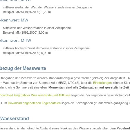
mittlerer niedrigster Wert der Wasserstände in einer Zeitspanne
Beispiel: MNW(1991/2000) 1,22 m
lkennwert: MW
Mittelwert der Wasserstände in einer Zeitspanne
Beispiel: MN(1991/2000) 3,00 m
elkennwert: MHW
mittlerer höchster Wert der Wasserstände in einer Zeitspanne
Beispiel: MHW(1991/2000) 6,00 m
tbezug der Messwerte
itangaben der Messwerte werden standardmäßig in gesetzlicher (lokaler) Zeit dargestellt. D
em Wechsel im Sommer zur Sommerzeit (MESZ, UTC+2). über die
Einstellungen
können Sie d
ellung ohne Sommerzeit einstellen.
Momentan sind alle Zeitangaben auf gesetzliche Zeit e
Download langfristiger Wasserstände und Abflüsse
liegen die Zeitangaben in gesetzlicher Zeit
n zum
Download angebotenen Tagesdateien
liegen die Zeitangaben grundsätzlich ganzjährig in
 Wasserstand
asserstand ist der lotrechte Abstand eines Punktes des Wasserspiegels über dem
Pegelnul