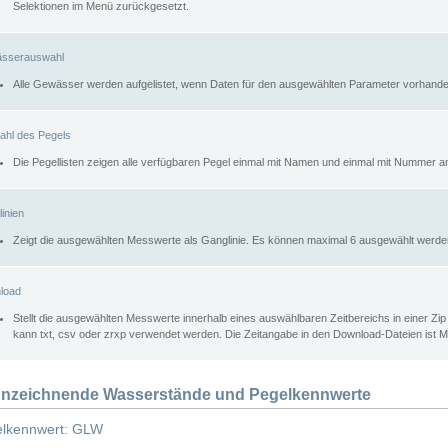
Selektionen im Menü zurückgesetzt.
sserauswahl
Alle Gewässer werden aufgelistet, wenn Daten für den ausgewählten Parameter vorhande
ahl des Pegels
Die Pegellisten zeigen alle verfügbaren Pegel einmal mit Namen und einmal mit Nummer a
inien
Zeigt die ausgewählten Messwerte als Ganglinie. Es können maximal 6 ausgewählt werde
load
Stellt die ausgewählten Messwerte innerhalb eines auswählbaren Zeitbereichs in einer Zi
kann txt, csv oder zrxp verwendet werden. Die Zeitangabe in den Download-Dateien ist 
nzeichnende Wasserstände und Pegelkennwerte
lkennwert: GLW