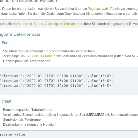
iff auf die Download-Funktion
e Daten herunterzuladen, navigieren Sie zunächst über die
Pegelauswahl-Tabelle
zu einem ge
datenseite finden Sie dann die Option zum Download der historischen Messdaten unterhalb
ne detaillierte
Schritt-für-Schritt-Anleitung mit Screenshots
führt Sie durch den gesamten Down
ügbare Datenformate
-Format
Strukturiertes Datenformat für programmatische Verarbeitung
Zeitstempel im
ISO 8601-Format
↗
mit vollständigen Zeitzoneninformation (Offset von 
Dezimalpunkt als Trennzeichen
"timestamp":"2000-01-01T01:00:00+01:00","value":646},

"timestamp":"2000-01-01T01:15:00+01:00","value":646},

"timestamp":"2000-01-01T01:30:00+01:00","value":645}

Format
Excel-kompatibles Tabellenformat
Vereinfachte Zeitstempeldarstellung in gesetzlicher Zeit (MEZ/MESZ mit Sommerzeitumstel
Semikolon als Feldtrenner
Dezimalkomma (deutsche Notation)
estamp;value
