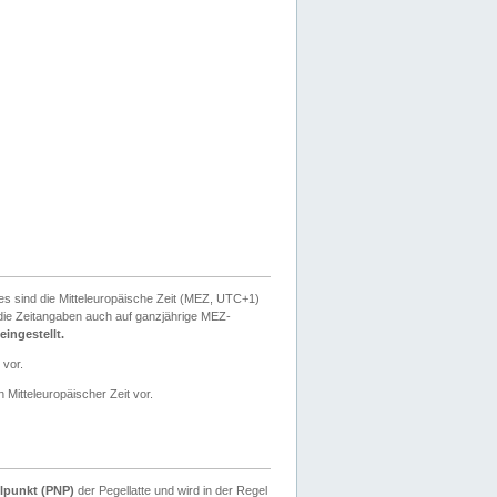
ies sind die Mitteleuropäische Zeit (MEZ, UTC+1)
ie Zeitangaben auch auf ganzjährige MEZ-
ingestellt.
 vor.
 Mitteleuropäischer Zeit vor.
lpunkt (PNP)
der Pegellatte und wird in der Regel