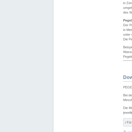
in Ze
umgeb
des W
Pegel
Der P
in Me
unter
Die Pe
Beisp
Wasse
Pegeln
Dow
PEGEL
Bei d
Messf
Die M
jeweil
ℹ️ F