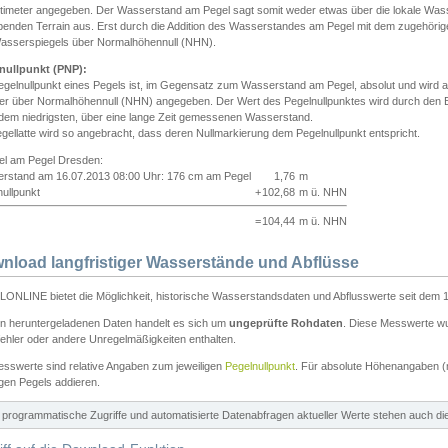
ntimeter angegeben. Der Wasserstand am Pegel sagt somit weder etwas über die lokale Wa
enden Terrain aus. Erst durch die Addition des Wasserstandes am Pegel mit dem zugehörig
asserspiegels über Normalhöhennull (NHN).
nullpunkt (PNP):
egelnullpunkt eines Pegels ist, im Gegensatz zum Wasserstand am Pegel, absolut und wir
ter über Normalhöhennull (NHN) angegeben. Der Wert des Pegelnullpunktes wird durch den Bet
 dem niedrigsten, über eine lange Zeit gemessenen Wasserstand.
gellatte wird so angebracht, dass deren Nullmarkierung dem Pegelnullpunkt entspricht.
iel am Pegel Dresden:
rstand am 16.07.2013 08:00 Uhr: 176 cm am Pegel
1,76
m
ullpunkt
+
102,68
m ü. NHN
=
104,44
m ü. NHN
nload langfristiger Wasserstände und Abflüsse
ONLINE bietet die Möglichkeit, historische Wasserstandsdaten und Abflusswerte seit dem 1
en heruntergeladenen Daten handelt es sich um
ungeprüfte Rohdaten
. Diese Messwerte wur
ehler oder andere Unregelmäßigkeiten enthalten.
esswerte sind relative Angaben zum jeweiligen
Pegelnullpunkt
. Für absolute Höhenangaben 
igen Pegels addieren.
ür programmatische Zugriffe und automatisierte Datenabfragen aktueller Werte stehen auch d