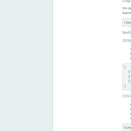
Zugr
Um di
Stamm
ℹ️ Ei
Verf
JSON
[

  {
  {
  {
]
CSV-
tim