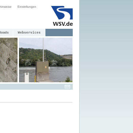
hinweise
Einstellungen
loads
Webservices