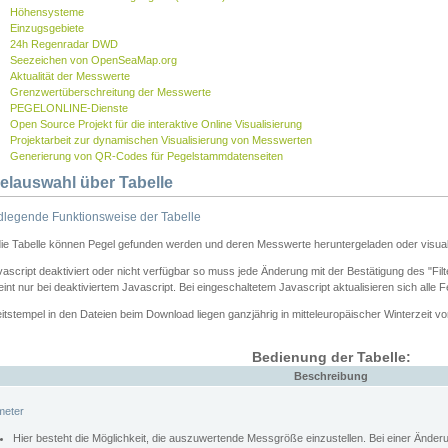
Höhensysteme
Einzugsgebiete
24h Regenradar DWD
Seezeichen von OpenSeaMap.org
Aktualität der Messwerte
Grenzwertüberschreitung der Messwerte
PEGELONLINE-Dienste
Open Source Projekt für die interaktive Online Visualisierung
Projektarbeit zur dynamischen Visualisierung von Messwerten
Generierung von QR-Codes für Pegelstammdatenseiten
elauswahl über Tabelle
legende Funktionsweise der Tabelle
die Tabelle können Pegel gefunden werden und deren Messwerte heruntergeladen oder visuali
vascript deaktiviert oder nicht verfügbar so muss jede Änderung mit der Bestätigung des "Filt
int nur bei deaktiviertem Javascript. Bei eingeschaltetem Javascript aktualisieren sich alle 
itstempel in den Dateien beim Download liegen ganzjährig in mitteleuropäischer Winterzeit vo
Bedienung der Tabelle:
Beschreibung
meter
Hier besteht die Möglichkeit, die auszuwertende Messgröße einzustellen. Bei einer Ände