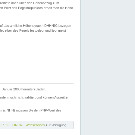
ssertiefe noch über den Höhenbezug zum
en Wert des Pegelnullpunktes erhält man die Höhe
d auf das amtliche Höhensystem DHHN92 bezogen
reiber des Pegels festgelegt und liegt meist
. Januar 2000 herunterzuladen.
den noch nicht validiert und können Ausreißer,
(m ü. NHN) müssen Sie den PNP-Wert des
ie
PEGELONLINE Webservices
zur Verfügung.