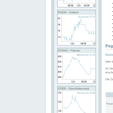
RHEIN - Koblenz
Peg
DONAU - Passau
Grund
über 
Ist Ja
ersche
Die Ze
ODER - Eisenhüttenstadt
Para