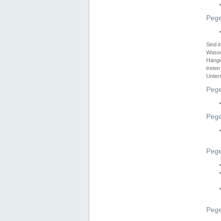
Pege
Sind 
Wasser
Hänge
treten
Unter
Pege
Pege
Pege
Pege