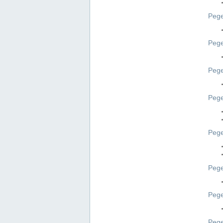
Pege
Pege
Peg
Pege
Pege
Pege
Pege
Peg