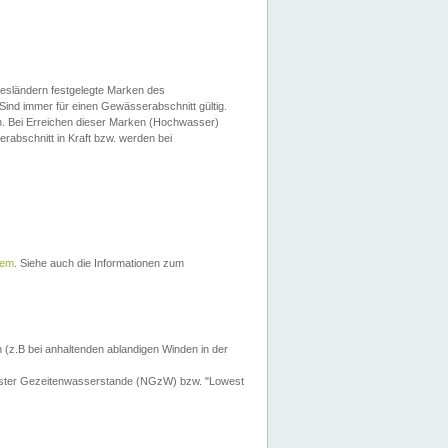
esländern festgelegte Marken des
Sind immer für einen Gewässerabschnitt gültig.
. Bei Erreichen dieser Marken (Hochwasser)
erabschnitt in Kraft bzw. werden bei
tem
. Siehe auch die Informationen zum
 (z.B bei anhaltenden ablandigen Winden in der
drigster Gezeitenwasserstande (NGzW) bzw. "Lowest