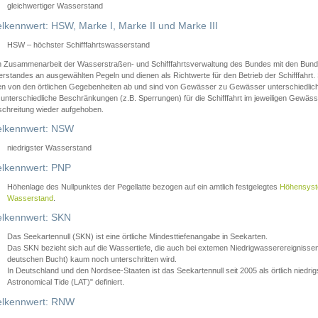
gleichwertiger Wasserstand
lkennwert: HSW, Marke I, Marke II und Marke III
HSW – höchster Schifffahrtswasserstand
in Zusammenarbeit der Wasserstraßen- und Schifffahrtsverwaltung des Bundes mit den Bund
standes an ausgewählten Pegeln und dienen als Richtwerte für den Betrieb der Schifffahrt. 
n von den örtlichen Gegebenheiten ab und sind von Gewässer zu Gewässer unterschiedlich
 unterschiedliche Beschränkungen (z.B. Sperrungen) für die Schifffahrt im jeweiligen Gewäss
schreitung wieder aufgehoben.
lkennwert: NSW
niedrigster Wasserstand
lkennwert: PNP
Höhenlage des Nullpunktes der Pegellatte bezogen auf ein amtlich festgelegtes
Höhensys
Wasserstand
.
lkennwert: SKN
Das Seekartennull (SKN) ist eine örtliche Mindesttiefenangabe in Seekarten.
Das SKN bezieht sich auf die Wassertiefe, die auch bei extemen Niedrigwasserereignissen
deutschen Bucht) kaum noch unterschritten wird.
In Deutschland und den Nordsee-Staaten ist das Seekartennull seit 2005 als örtlich nie
Astronomical Tide (LAT)" definiert.
lkennwert: RNW