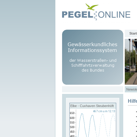
Start
Newsle
Hilf
Elbe - Cuxhaven Steubenhöft