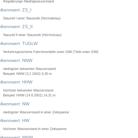
Regulierungs-Niedrigwasserstand
lkennwert: ZS_I
Stauziel I einer Staustufe (Normalstau)
lkennwert: ZS_II
Stauziel II einer Staustufe (Höchststau)
elkennwert: TUGLW
Verkehrsgesicherte Fahrrinnentiefe unter GlW (Tiefe unter GlW)
lkennwert: NNW
niedrigster bekannter Wasserstand
Beispiel: NNW (3.2.1942) 9,30 m
lkennwert: HHW
höchster bekannter Wasserstand
Beispiel: HHW (14.8.2001) 14,31 m
lkennwert: NW
niedrigster Wasserstand in einer Zeitspanne
lkennwert: HW
höchster Wasserstand in einer Zeitspanne
elkennwert: MNW