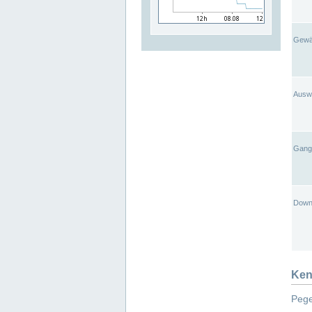
Gewä
Ausw
Gangl
Down
Ken
Pege