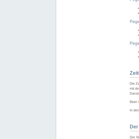
Pege
Peg
Zei
Die Ze
mit d
Darst
Beim
In de
Der
Der W