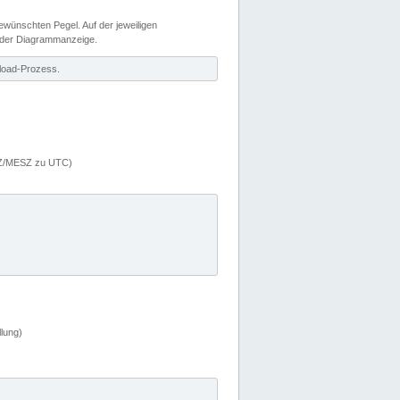
wünschten Pegel. Auf der jeweiligen
 der Diagrammanzeige.
load-Prozess.
MEZ/MESZ zu UTC)
lung)