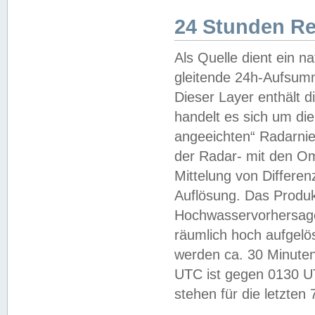
24 Stunden R
Als Quelle dient ein n
gleitende 24h-Aufsum
Dieser Layer enthält
handelt es sich um di
angeeichten“ Radarnie
der Radar- mit den O
Mittelung von Differe
Auflösung. Das Produk
Hochwasservorhersagez
räumlich hoch aufgelö
werden ca. 30 Minuten
UTC ist gegen 0130 UTC
stehen für die letzten