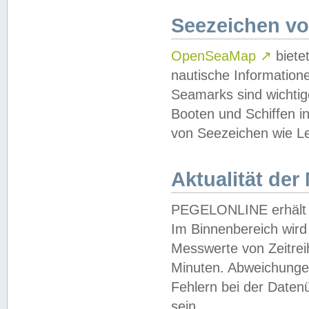
Seezeichen v
OpenSeaMap
↗
biete
nautische Information
Seamarks sind wichtig
Booten und Schiffen i
von Seezeichen wie Le
Aktualität der
PEGELONLINE erhält u
Im Binnenbereich wird 
Messwerte von Zeitreih
Minuten. Abweichungen
Fehlern bei der Daten
sein.