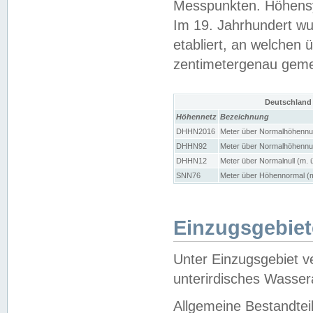
Messpunkten. Höhensy
Im 19. Jahrhundert wu
etabliert, an welchen 
zentimetergenau gem
Deutschland
Höhennetz
Bezeichnung
DHHN2016
Meter über Normalhöhennul
DHHN92
Meter über Normalhöhennul
DHHN12
Meter über Normalnull (m. 
SNN76
Meter über Höhennormal (m
Einzugsgebiet
Unter Einzugsgebiet v
unterirdisches Wasser
Allgemeine Bestandtei