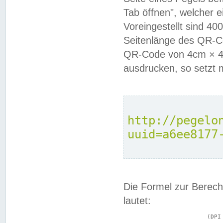
Tab öffnen", welcher 
Voreingestellt sind 4
Seitenlänge des QR-C
QR-Code von 4cm × 4c
ausdrucken, so setzt 
http://pegelo
uuid=a6ee8177
Die Formel zur Berech
lautet:
			(DPI × Druckkantenlänge in cm) ÷ 2,54 = Kantenlänge in Pixel
