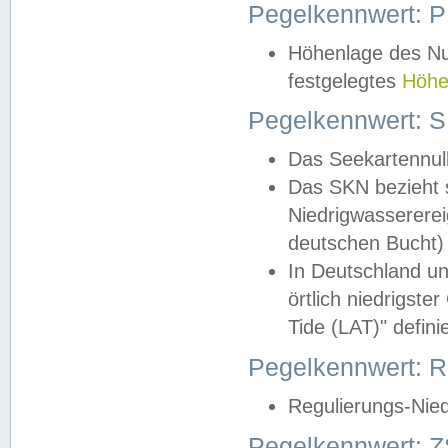
Pegelkennwert: 
Höhenlage des Nul
festgelegtes
Höhe
Pegelkennwert: 
Das Seekartennull
Das SKN bezieht s
Niedrigwassererei
deutschen Bucht) 
In Deutschland un
örtlich niedrigst
Tide (LAT)" definie
Pegelkennwert:
Regulierungs-Nie
Pegelkennwert: Z