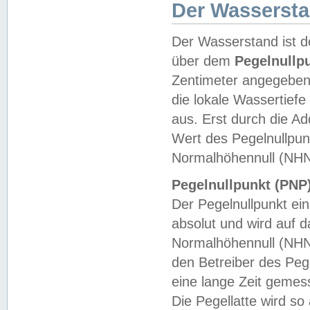
Der Wasserst
Der Wasserstand ist d
über dem
Pegelnullp
Zentimeter angegeben
die lokale Wassertie
aus. Erst durch die A
Wert des Pegelnullpun
Normalhöhennull (NHN
Pegelnullpunkt (PNP)
Der Pegelnullpunkt ei
absolut und wird auf
Normalhöhennull (NHN
den Betreiber des Pege
eine lange Zeit geme
Die Pegellatte wird s