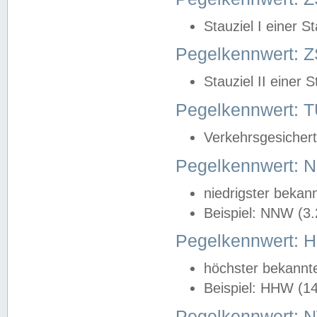
Stauziel I einer S
Pegelkennwert: Z
Stauziel II einer 
Pegelkennwert:
Verkehrsgesichert
Pegelkennwert:
niedrigster bekan
Beispiel: NNW (3
Pegelkennwert:
höchster bekannt
Beispiel: HHW (1
Pegelkennwert: 