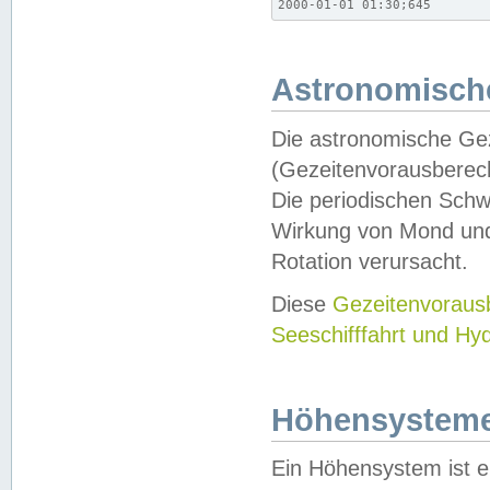
2000-01-01 01:30;645
Astronomische
Die astronomische Gez
(Gezeitenvorausberec
Die periodischen Schw
Wirkung von Mond und
Rotation verursacht.
Diese
Gezeitenvorau
Seeschifffahrt und Hy
Höhensystem
Ein Höhensystem ist e