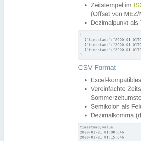
Zeitstempel im
IS
(Offset von MEZ
Dezimalpunkt als
[

  {"timestamp":"2000-01-01T0
  {"timestamp":"2000-01-01T0
  {"timestamp":"2000-01-01T0
]
CSV-Format
Excel-kompatibles
Vereinfachte Zeit
Sommerzeitumstel
Semikolon als Fel
Dezimalkomma (de
timestamp;value

2000-01-01 01:00;646

2000-01-01 01:15;646
