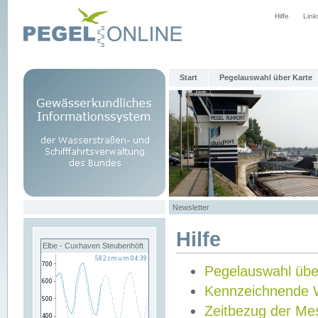
Hilfe
Link
Start
Pegelauswahl über Karte
Newsletter
Hilfe
Elbe - Cuxhaven Steubenhöft
Pegelauswahl übe
Kennzeichnende 
Zeitbezug der Me