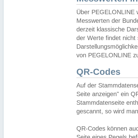
Über PEGELONLINE wer
Messwerten der Bundes
derzeit klassische Da
der Werte findet nicht 
Darstellungsmöglichkei
von PEGELONLINE zu 
QR-Codes
Auf der Stammdatensei
Seite anzeigen" ein Q
Stammdatenseite enthä
gescannt, so wird man
QR-Codes können auc
Seite eines Pegels be