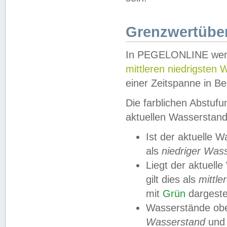
Grenzwertüber
In PEGELONLINE werde
mittleren niedrigsten
einer Zeitspanne in Be
Die farblichen Abstuf
aktuellen Wasserstand
Ist der aktuelle 
als
niedriger Was
Liegt der aktue
gilt dies als
mittle
mit
Grün
dargestel
Wasserstände obe
Wasserstand
und