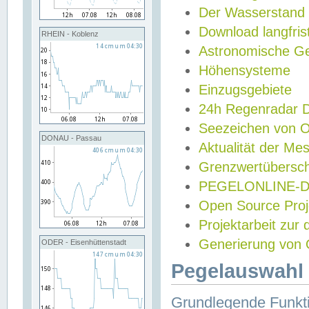
Der Wasserstand
Download langfris
RHEIN - Koblenz
Astronomische Gez
Höhensysteme
Einzugsgebiete
24h Regenradar
Seezeichen von 
DONAU - Passau
Aktualität der Me
Grenzwertübersch
PEGELONLINE-Di
Open Source Projek
Projektarbeit zur
Generierung von 
ODER - Eisenhüttenstadt
Pegelauswahl 
Grundlegende Funkti