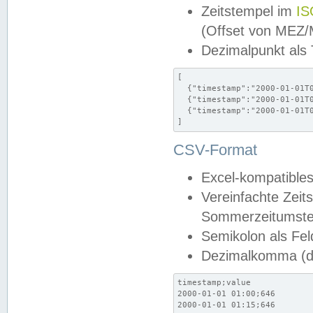
Zeitstempel im
IS
(Offset von MEZ
Dezimalpunkt als
[

  {"timestamp":"2000-01-01T0
  {"timestamp":"2000-01-01T0
  {"timestamp":"2000-01-01T0
]
CSV-Format
Excel-kompatibles
Vereinfachte Zeit
Sommerzeitumstel
Semikolon als Fel
Dezimalkomma (de
timestamp;value

2000-01-01 01:00;646

2000-01-01 01:15;646
