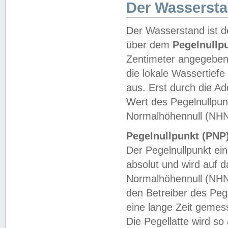
Der Wasserst
Der Wasserstand ist d
über dem
Pegelnullp
Zentimeter angegeben
die lokale Wassertie
aus. Erst durch die A
Wert des Pegelnullpun
Normalhöhennull (NHN
Pegelnullpunkt (PNP)
Der Pegelnullpunkt ei
absolut und wird auf
Normalhöhennull (NHN
den Betreiber des Pege
eine lange Zeit geme
Die Pegellatte wird s