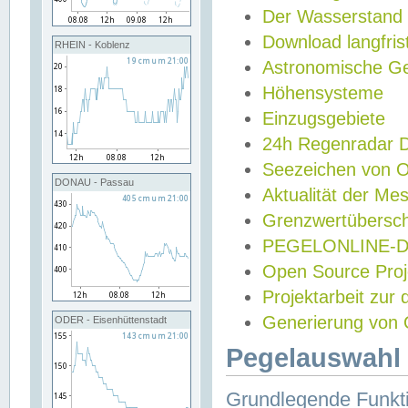
Der Wasserstand
Download langfris
RHEIN - Koblenz
Astronomische Gez
Höhensysteme
Einzugsgebiete
24h Regenradar
Seezeichen von 
DONAU - Passau
Aktualität der Me
Grenzwertübersch
PEGELONLINE-Di
Open Source Projek
Projektarbeit zur
Generierung von 
ODER - Eisenhüttenstadt
Pegelauswahl 
Grundlegende Funkti