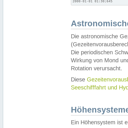
2000-01-01 01:30;645
Astronomische
Die astronomische Gez
(Gezeitenvorausberec
Die periodischen Schw
Wirkung von Mond und
Rotation verursacht.
Diese
Gezeitenvorau
Seeschifffahrt und Hy
Höhensystem
Ein Höhensystem ist e