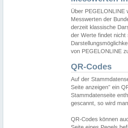
Über PEGELONLINE wer
Messwerten der Bundes
derzeit klassische Da
der Werte findet nicht 
Darstellungsmöglichkei
von PEGELONLINE zu 
QR-Codes
Auf der Stammdatensei
Seite anzeigen" ein Q
Stammdatenseite enthä
gescannt, so wird man
QR-Codes können auc
Seite eines Pegels be