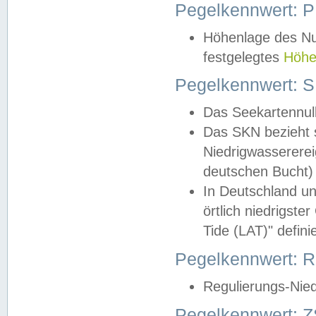
Pegelkennwert: 
Höhenlage des Nul
festgelegtes
Höhe
Pegelkennwert: 
Das Seekartennull
Das SKN bezieht s
Niedrigwassererei
deutschen Bucht) 
In Deutschland un
örtlich niedrigst
Tide (LAT)" definie
Pegelkennwert:
Regulierungs-Nie
Pegelkennwert: Z