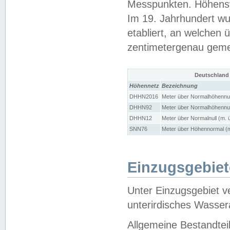
Messpunkten. Höhensy
Im 19. Jahrhundert wu
etabliert, an welchen 
zentimetergenau gem
Deutschland
Höhennetz
Bezeichnung
DHHN2016
Meter über Normalhöhennul
DHHN92
Meter über Normalhöhennul
DHHN12
Meter über Normalnull (m. 
SNN76
Meter über Höhennormal (m
Einzugsgebiet
Unter Einzugsgebiet v
unterirdisches Wasser
Allgemeine Bestandtei