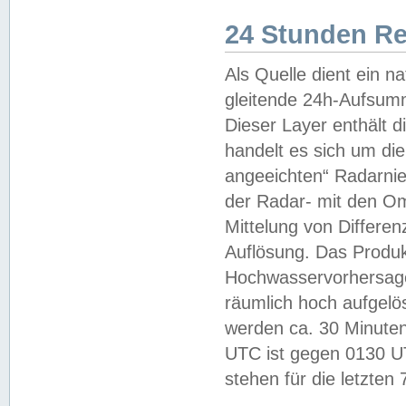
24 Stunden R
Als Quelle dient ein n
gleitende 24h-Aufsum
Dieser Layer enthält
handelt es sich um di
angeeichten“ Radarnie
der Radar- mit den O
Mittelung von Differe
Auflösung. Das Produk
Hochwasservorhersagez
räumlich hoch aufgelö
werden ca. 30 Minuten
UTC ist gegen 0130 UTC
stehen für die letzten