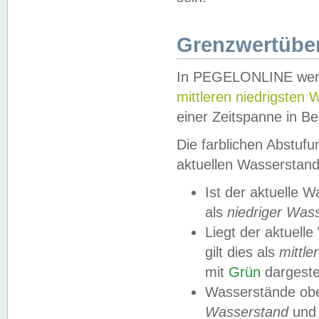
Grenzwertüber
In PEGELONLINE werde
mittleren niedrigsten
einer Zeitspanne in Be
Die farblichen Abstuf
aktuellen Wasserstand
Ist der aktuelle 
als
niedriger Was
Liegt der aktue
gilt dies als
mittle
mit
Grün
dargestel
Wasserstände obe
Wasserstand
und