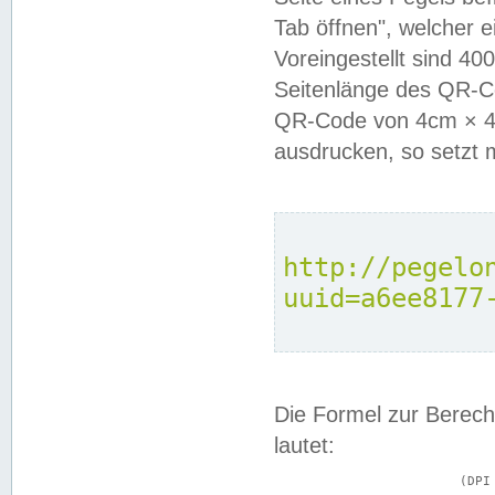
Tab öffnen", welcher 
Voreingestellt sind 4
Seitenlänge des QR-C
QR-Code von 4cm × 4c
ausdrucken, so setzt 
http://pegelo
uuid=a6ee8177
Die Formel zur Berech
lautet:
			(DPI × Druckkantenlänge in cm) ÷ 2,54 = Kantenlänge in Pixel
