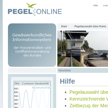
Hilfe
Link
Start
Pegelauswahl über Karte
Newsletter
Hilfe
Elbe - Cuxhaven Steubenhöft
Pegelauswahl übe
Kennzeichnende 
Zeitbezug der Me