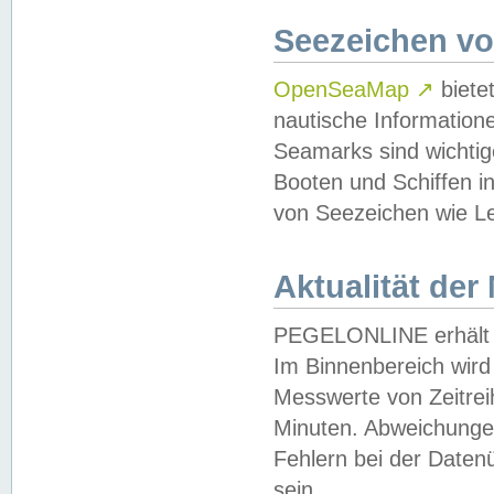
Seezeichen v
OpenSeaMap
↗
biete
nautische Information
Seamarks sind wichtig
Booten und Schiffen i
von Seezeichen wie Le
Aktualität der
PEGELONLINE erhält u
Im Binnenbereich wird 
Messwerte von Zeitreih
Minuten. Abweichungen
Fehlern bei der Daten
sein.