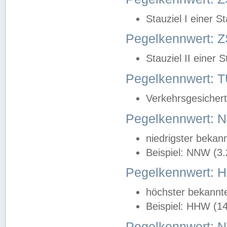
Stauziel I einer S
Pegelkennwert: Z
Stauziel II einer 
Pegelkennwert:
Verkehrsgesichert
Pegelkennwert:
niedrigster bekan
Beispiel: NNW (3
Pegelkennwert:
höchster bekannt
Beispiel: HHW (1
Pegelkennwert: 