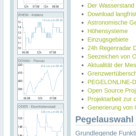
Der Wasserstand
Download langfris
RHEIN - Koblenz
Astronomische Gez
Höhensysteme
Einzugsgebiete
24h Regenradar
Seezeichen von 
DONAU - Passau
Aktualität der Me
Grenzwertübersch
PEGELONLINE-Di
Open Source Projek
Projektarbeit zur
Generierung von 
ODER - Eisenhüttenstadt
Pegelauswahl 
Grundlegende Funkti