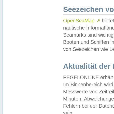
Seezeichen v
OpenSeaMap
↗
biete
nautische Information
Seamarks sind wichtig
Booten und Schiffen i
von Seezeichen wie Le
Aktualität der
PEGELONLINE erhält u
Im Binnenbereich wird 
Messwerte von Zeitreih
Minuten. Abweichungen
Fehlern bei der Daten
sein.