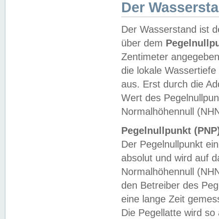
Der Wasserst
Der Wasserstand ist d
über dem
Pegelnullp
Zentimeter angegeben
die lokale Wassertie
aus. Erst durch die A
Wert des Pegelnullpun
Normalhöhennull (NHN
Pegelnullpunkt (PNP)
Der Pegelnullpunkt ei
absolut und wird auf
Normalhöhennull (NHN
den Betreiber des Pege
eine lange Zeit geme
Die Pegellatte wird s