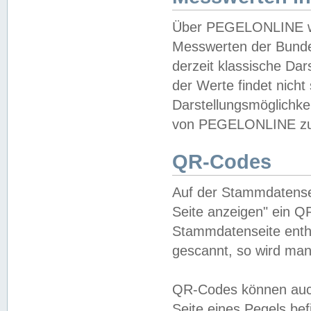
Über PEGELONLINE wer
Messwerten der Bundes
derzeit klassische Da
der Werte findet nicht 
Darstellungsmöglichkei
von PEGELONLINE zu 
QR-Codes
Auf der Stammdatensei
Seite anzeigen" ein Q
Stammdatenseite enthä
gescannt, so wird man
QR-Codes können auc
Seite eines Pegels be