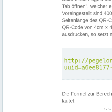
Tab öffnen", welcher 
Voreingestellt sind 4
Seitenlänge des QR-C
QR-Code von 4cm × 4c
ausdrucken, so setzt 
http://pegelo
uuid=a6ee8177
Die Formel zur Berech
lautet:
			(DPI × Druckkantenlänge in cm) ÷ 2,54 = Kantenlänge in Pixel
