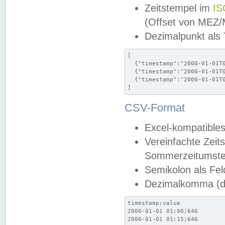
Zeitstempel im
IS
(Offset von MEZ
Dezimalpunkt als
[

  {"timestamp":"2000-01-01T0
  {"timestamp":"2000-01-01T0
  {"timestamp":"2000-01-01T0
]
CSV-Format
Excel-kompatibles
Vereinfachte Zeit
Sommerzeitumstel
Semikolon als Fel
Dezimalkomma (de
timestamp;value

2000-01-01 01:00;646

2000-01-01 01:15;646
