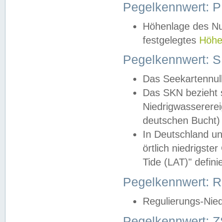
Pegelkennwert: 
Höhenlage des Nul
festgelegtes
Höhe
Pegelkennwert: 
Das Seekartennull
Das SKN bezieht s
Niedrigwassererei
deutschen Bucht) 
In Deutschland un
örtlich niedrigst
Tide (LAT)" definie
Pegelkennwert:
Regulierungs-Nie
Pegelkennwert: Z