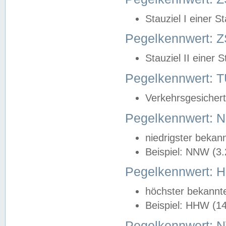
Stauziel I einer S
Pegelkennwert: Z
Stauziel II einer 
Pegelkennwert:
Verkehrsgesichert
Pegelkennwert:
niedrigster bekan
Beispiel: NNW (3
Pegelkennwert:
höchster bekannt
Beispiel: HHW (1
Pegelkennwert: 