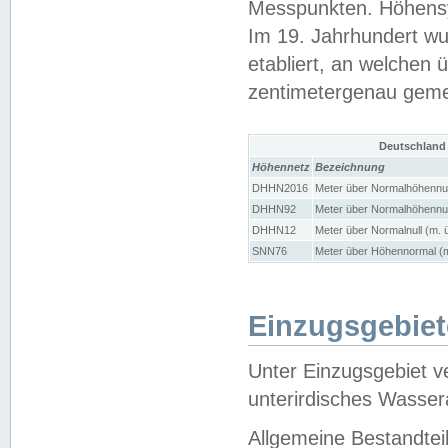
Messpunkten. Höhensy
Im 19. Jahrhundert wu
etabliert, an welchen 
zentimetergenau gem
Deutschland
Höhennetz
Bezeichnung
DHHN2016
Meter über Normalhöhennul
DHHN92
Meter über Normalhöhennul
DHHN12
Meter über Normalnull (m. 
SNN76
Meter über Höhennormal (m
Einzugsgebiet
Unter Einzugsgebiet v
unterirdisches Wasser
Allgemeine Bestandtei