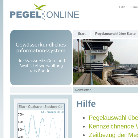
Hilfe
Link
Start
Pegelauswahl über Karte
Newsletter
Hilfe
Elbe - Cuxhaven Steubenhöft
Pegelauswahl übe
Kennzeichnende 
Zeitbezug der Me