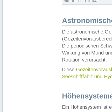
2000-01-01 01:30;645
Astronomische
Die astronomische Gez
(Gezeitenvorausberec
Die periodischen Schw
Wirkung von Mond und
Rotation verursacht.
Diese
Gezeitenvorau
Seeschifffahrt und Hy
Höhensystem
Ein Höhensystem ist e