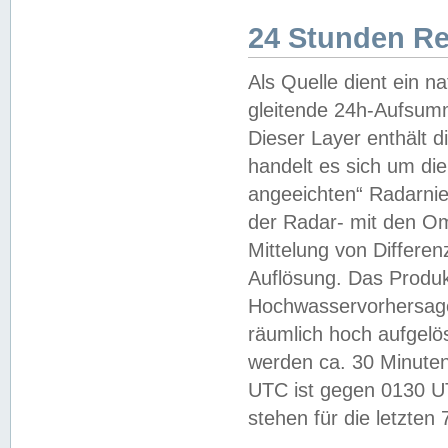
24 Stunden R
Als Quelle dient ein n
gleitende 24h-Aufsum
Dieser Layer enthält
handelt es sich um di
angeeichten“ Radarnie
der Radar- mit den O
Mittelung von Differe
Auflösung. Das Produk
Hochwasservorhersagez
räumlich hoch aufgelö
werden ca. 30 Minuten
UTC ist gegen 0130 UTC
stehen für die letzten