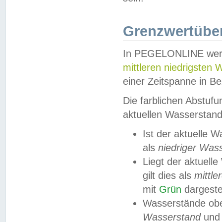
Grenzwertüber
In PEGELONLINE werde
mittleren niedrigsten
einer Zeitspanne in Be
Die farblichen Abstuf
aktuellen Wasserstand
Ist der aktuelle 
als
niedriger Was
Liegt der aktue
gilt dies als
mittle
mit
Grün
dargestel
Wasserstände obe
Wasserstand
und