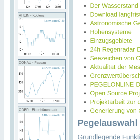
Der Wasserstand
Download langfris
RHEIN - Koblenz
Astronomische Gez
Höhensysteme
Einzugsgebiete
24h Regenradar
Seezeichen von 
DONAU - Passau
Aktualität der Me
Grenzwertübersch
PEGELONLINE-Di
Open Source Projek
Projektarbeit zur
Generierung von 
ODER - Eisenhüttenstadt
Pegelauswahl 
Grundlegende Funkti