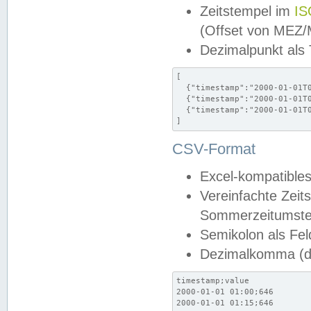
Zeitstempel im
IS
(Offset von MEZ
Dezimalpunkt als
[

  {"timestamp":"2000-01-01T0
  {"timestamp":"2000-01-01T0
  {"timestamp":"2000-01-01T0
]
CSV-Format
Excel-kompatibles
Vereinfachte Zeit
Sommerzeitumstel
Semikolon als Fel
Dezimalkomma (de
timestamp;value

2000-01-01 01:00;646

2000-01-01 01:15;646
