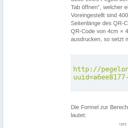
Tab öffnen", welcher 
Voreingestellt sind 4
Seitenlänge des QR-C
QR-Code von 4cm × 4c
ausdrucken, so setzt 
http://pegelo
uuid=a6ee8177
Die Formel zur Berech
lautet:
			(DPI × Druckkantenlänge in cm) ÷ 2,54 = Kantenlänge in Pixel
