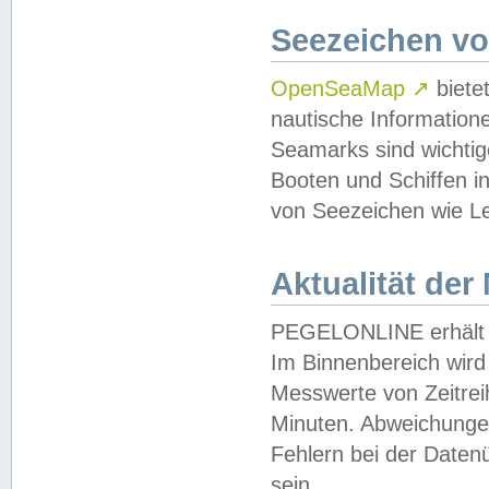
Seezeichen v
OpenSeaMap
↗
biete
nautische Information
Seamarks sind wichtig
Booten und Schiffen i
von Seezeichen wie Le
Aktualität der
PEGELONLINE erhält u
Im Binnenbereich wird 
Messwerte von Zeitreih
Minuten. Abweichungen
Fehlern bei der Daten
sein.