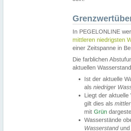
Grenzwertüber
In PEGELONLINE werde
mittleren niedrigsten
einer Zeitspanne in Be
Die farblichen Abstuf
aktuellen Wasserstand
Ist der aktuelle 
als
niedriger Was
Liegt der aktue
gilt dies als
mittle
mit
Grün
dargestel
Wasserstände obe
Wasserstand
und