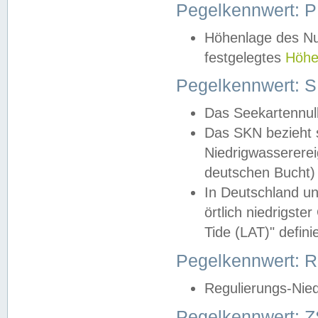
Pegelkennwert: 
Höhenlage des Nul
festgelegtes
Höhe
Pegelkennwert: 
Das Seekartennull
Das SKN bezieht s
Niedrigwassererei
deutschen Bucht) 
In Deutschland un
örtlich niedrigst
Tide (LAT)" definie
Pegelkennwert:
Regulierungs-Nie
Pegelkennwert: Z