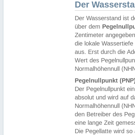
Der Wasserst
Der Wasserstand ist d
über dem
Pegelnullp
Zentimeter angegeben
die lokale Wassertie
aus. Erst durch die A
Wert des Pegelnullpun
Normalhöhennull (NHN
Pegelnullpunkt (PNP)
Der Pegelnullpunkt ei
absolut und wird auf
Normalhöhennull (NHN
den Betreiber des Pege
eine lange Zeit geme
Die Pegellatte wird s