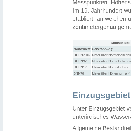
Messpunkten. Höhensy
Im 19. Jahrhundert wu
etabliert, an welchen 
zentimetergenau gem
Deutschland
Höhennetz
Bezeichnung
DHHN2016
Meter über Normalhöhennul
DHHN92
Meter über Normalhöhennul
DHHN12
Meter über Normalnull (m. 
SNN76
Meter über Höhennormal (m
Einzugsgebiet
Unter Einzugsgebiet v
unterirdisches Wasser
Allgemeine Bestandtei