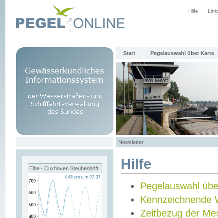
Hilfe
Link
Start
Pegelauswahl über Karte
Newsletter
Hilfe
Elbe - Cuxhaven Steubenhöft
Pegelauswahl übe
Kennzeichnende 
Zeitbezug der Me