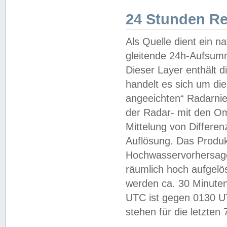
24 Stunden R
Als Quelle dient ein n
gleitende 24h-Aufsum
Dieser Layer enthält
handelt es sich um di
angeeichten“ Radarnie
der Radar- mit den O
Mittelung von Differe
Auflösung. Das Produk
Hochwasservorhersagez
räumlich hoch aufgelö
werden ca. 30 Minuten
UTC ist gegen 0130 UTC
stehen für die letzten