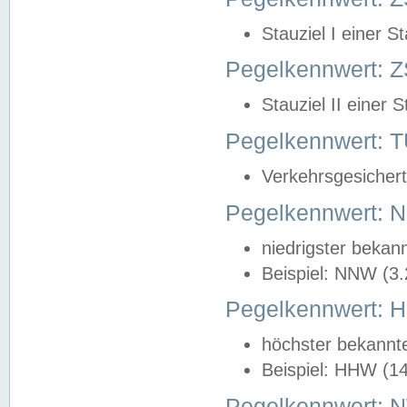
Stauziel I einer S
Pegelkennwert: Z
Stauziel II einer 
Pegelkennwert:
Verkehrsgesichert
Pegelkennwert:
niedrigster bekan
Beispiel: NNW (3
Pegelkennwert:
höchster bekannt
Beispiel: HHW (1
Pegelkennwert: 