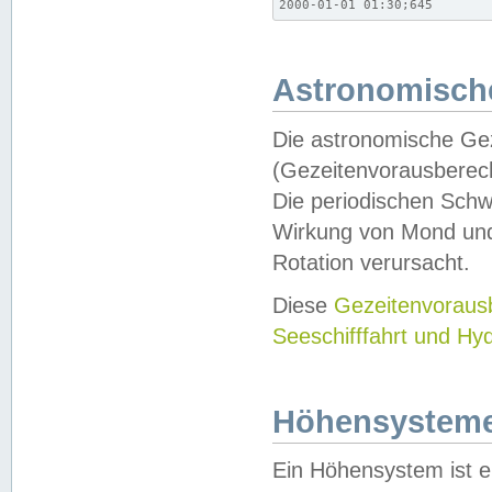
2000-01-01 01:30;645
Astronomische
Die astronomische Gez
(Gezeitenvorausberec
Die periodischen Schw
Wirkung von Mond und
Rotation verursacht.
Diese
Gezeitenvorau
Seeschifffahrt und Hy
Höhensystem
Ein Höhensystem ist e