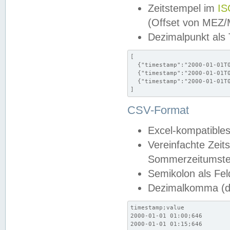
Zeitstempel im
IS
(Offset von MEZ
Dezimalpunkt als
[

  {"timestamp":"2000-01-01T0
  {"timestamp":"2000-01-01T0
  {"timestamp":"2000-01-01T0
]
CSV-Format
Excel-kompatibles
Vereinfachte Zeit
Sommerzeitumstel
Semikolon als Fel
Dezimalkomma (de
timestamp;value

2000-01-01 01:00;646

2000-01-01 01:15;646
