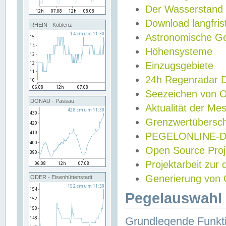
Der Wasserstand
Download langfris
RHEIN - Koblenz
Astronomische Gez
Höhensysteme
Einzugsgebiete
24h Regenradar
Seezeichen von 
DONAU - Passau
Aktualität der Me
Grenzwertübersch
PEGELONLINE-Di
Open Source Projek
Projektarbeit zur
Generierung von 
ODER - Eisenhüttenstadt
Pegelauswahl 
Grundlegende Funkti