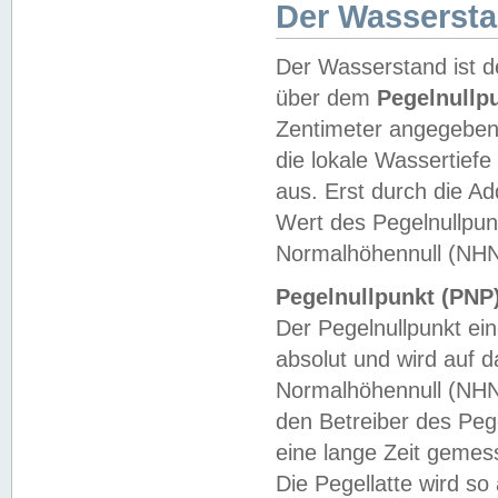
Der Wasserst
Der Wasserstand ist d
über dem
Pegelnullp
Zentimeter angegeben
die lokale Wassertie
aus. Erst durch die A
Wert des Pegelnullpun
Normalhöhennull (NHN
Pegelnullpunkt (PNP)
Der Pegelnullpunkt ei
absolut und wird auf
Normalhöhennull (NHN
den Betreiber des Pege
eine lange Zeit geme
Die Pegellatte wird s