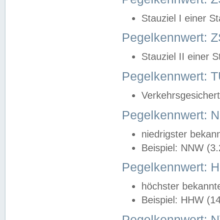
Stauziel I einer S
Pegelkennwert: Z
Stauziel II einer 
Pegelkennwert:
Verkehrsgesichert
Pegelkennwert:
niedrigster bekan
Beispiel: NNW (3
Pegelkennwert:
höchster bekannt
Beispiel: HHW (1
Pegelkennwert: 