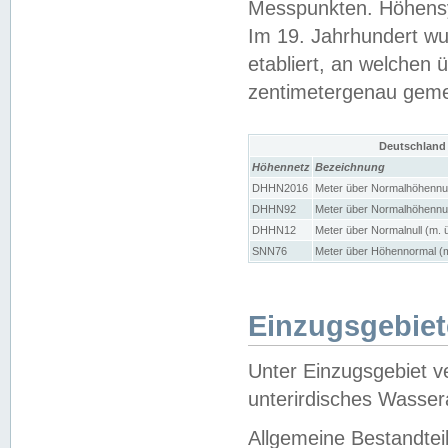
Messpunkten. Höhensy
Im 19. Jahrhundert wu
etabliert, an welchen 
zentimetergenau gem
Deutschland
Höhennetz
Bezeichnung
DHHN2016
Meter über Normalhöhennul
DHHN92
Meter über Normalhöhennul
DHHN12
Meter über Normalnull (m. 
SNN76
Meter über Höhennormal (m
Einzugsgebiet
Unter Einzugsgebiet v
unterirdisches Wasser
Allgemeine Bestandtei