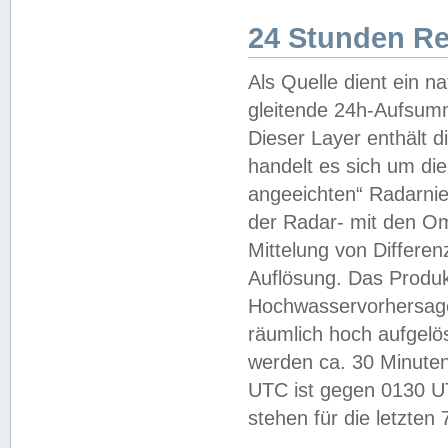
24 Stunden R
Als Quelle dient ein n
gleitende 24h-Aufsum
Dieser Layer enthält
handelt es sich um di
angeeichten“ Radarnie
der Radar- mit den O
Mittelung von Differe
Auflösung. Das Produk
Hochwasservorhersagez
räumlich hoch aufgelö
werden ca. 30 Minuten
UTC ist gegen 0130 UTC
stehen für die letzten