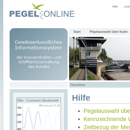
Hilfe
Link
Start
Pegelauswahl über Karte
Newsletter
Hilfe
Elbe - Cuxhaven Steubenhöft
Pegelauswahl übe
Kennzeichnende 
Zeitbezug der Me