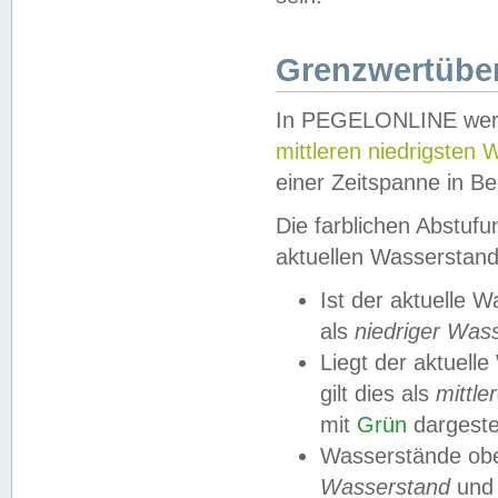
Grenzwertüber
In PEGELONLINE werde
mittleren niedrigsten
einer Zeitspanne in Be
Die farblichen Abstuf
aktuellen Wasserstand
Ist der aktuelle 
als
niedriger Was
Liegt der aktue
gilt dies als
mittle
mit
Grün
dargestel
Wasserstände obe
Wasserstand
und