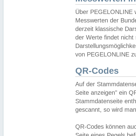
Über PEGELONLINE wer
Messwerten der Bundes
derzeit klassische Da
der Werte findet nicht 
Darstellungsmöglichkei
von PEGELONLINE zu 
QR-Codes
Auf der Stammdatensei
Seite anzeigen" ein Q
Stammdatenseite enthä
gescannt, so wird man
QR-Codes können auc
Seite eines Pegels be