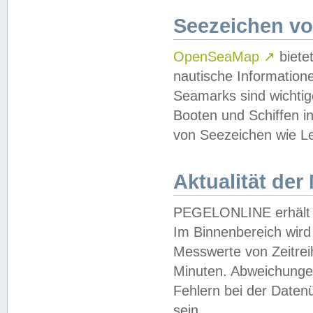
Seezeichen v
OpenSeaMap
↗
biete
nautische Information
Seamarks sind wichtig
Booten und Schiffen i
von Seezeichen wie Le
Aktualität der
PEGELONLINE erhält u
Im Binnenbereich wird 
Messwerte von Zeitreih
Minuten. Abweichungen
Fehlern bei der Daten
sein.