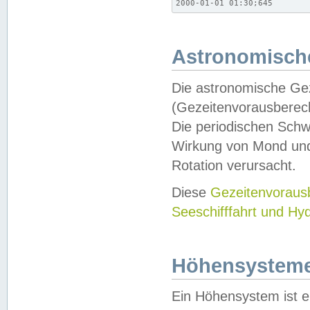
2000-01-01 01:30;645
Astronomische
Die astronomische Gez
(Gezeitenvorausberec
Die periodischen Schw
Wirkung von Mond und
Rotation verursacht.
Diese
Gezeitenvorau
Seeschifffahrt und Hy
Höhensystem
Ein Höhensystem ist e