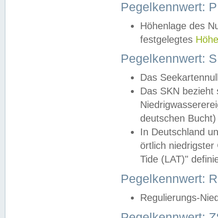
Pegelkennwert: 
Höhenlage des Nul
festgelegtes
Höhe
Pegelkennwert: 
Das Seekartennull
Das SKN bezieht s
Niedrigwassererei
deutschen Bucht) 
In Deutschland un
örtlich niedrigst
Tide (LAT)" definie
Pegelkennwert:
Regulierungs-Nie
Pegelkennwert: Z