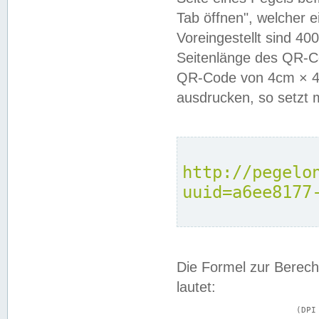
Tab öffnen", welcher 
Voreingestellt sind 4
Seitenlänge des QR-C
QR-Code von 4cm × 4c
ausdrucken, so setzt 
http://pegelo
uuid=a6ee8177
Die Formel zur Berech
lautet:
			(DPI × Druckkantenlänge in cm) ÷ 2,54 = Kantenlänge in Pixel
