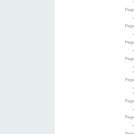
Pege
Pege
Peg
Pege
Pege
Pege
Pege
Peg