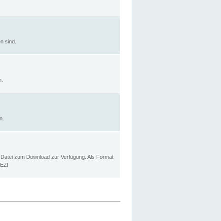
n sind.
n.
n.
p Datei zum Download zur Verfügung. Als Format
MEZ!