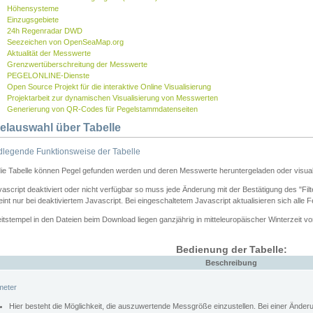
Höhensysteme
Einzugsgebiete
24h Regenradar DWD
Seezeichen von OpenSeaMap.org
Aktualität der Messwerte
Grenzwertüberschreitung der Messwerte
PEGELONLINE-Dienste
Open Source Projekt für die interaktive Online Visualisierung
Projektarbeit zur dynamischen Visualisierung von Messwerten
Generierung von QR-Codes für Pegelstammdatenseiten
elauswahl über Tabelle
legende Funktionsweise der Tabelle
die Tabelle können Pegel gefunden werden und deren Messwerte heruntergeladen oder visuali
vascript deaktiviert oder nicht verfügbar so muss jede Änderung mit der Bestätigung des "Filt
int nur bei deaktiviertem Javascript. Bei eingeschaltetem Javascript aktualisieren sich alle 
itstempel in den Dateien beim Download liegen ganzjährig in mitteleuropäischer Winterzeit vo
Bedienung der Tabelle:
Beschreibung
meter
Hier besteht die Möglichkeit, die auszuwertende Messgröße einzustellen. Bei einer Ände