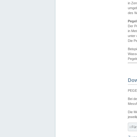
in Ze
umgeb
des W
Pegel
Der P
in Me
unter
Die Pe
Beisp
Wasse
Pegeln
Dow
PEGEL
Bei d
Messf
Die M
jeweil
ℹ️ F