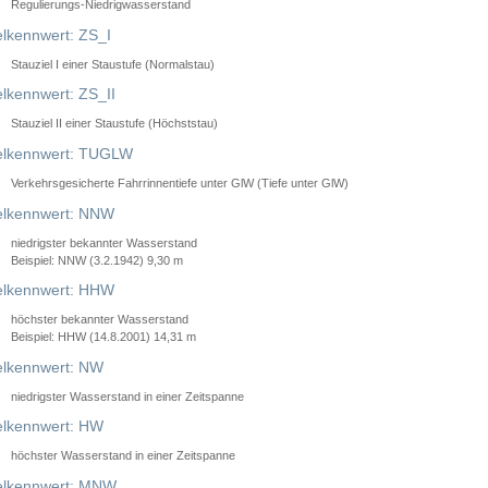
Regulierungs-Niedrigwasserstand
lkennwert: ZS_I
Stauziel I einer Staustufe (Normalstau)
lkennwert: ZS_II
Stauziel II einer Staustufe (Höchststau)
elkennwert: TUGLW
Verkehrsgesicherte Fahrrinnentiefe unter GlW (Tiefe unter GlW)
lkennwert: NNW
niedrigster bekannter Wasserstand
Beispiel: NNW (3.2.1942) 9,30 m
lkennwert: HHW
höchster bekannter Wasserstand
Beispiel: HHW (14.8.2001) 14,31 m
lkennwert: NW
niedrigster Wasserstand in einer Zeitspanne
lkennwert: HW
höchster Wasserstand in einer Zeitspanne
elkennwert: MNW