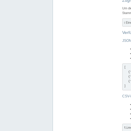
Zugr
Um di
Stamm
ℹ️ Ei
Verf
JSON
[

  {
  {
  {
]
CSV-
tim