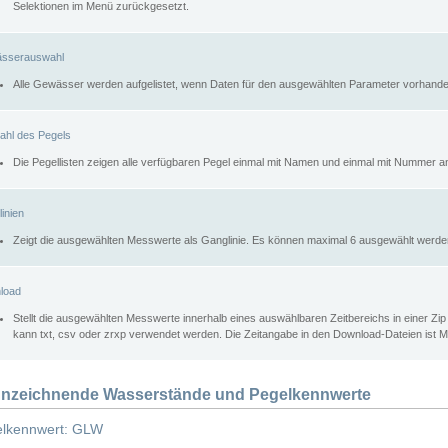
Selektionen im Menü zurückgesetzt.
sserauswahl
Alle Gewässer werden aufgelistet, wenn Daten für den ausgewählten Parameter vorhande
ahl des Pegels
Die Pegellisten zeigen alle verfügbaren Pegel einmal mit Namen und einmal mit Nummer a
inien
Zeigt die ausgewählten Messwerte als Ganglinie. Es können maximal 6 ausgewählt werde
load
Stellt die ausgewählten Messwerte innerhalb eines auswählbaren Zeitbereichs in einer Zi
kann txt, csv oder zrxp verwendet werden. Die Zeitangabe in den Download-Dateien ist 
nzeichnende Wasserstände und Pegelkennwerte
lkennwert: GLW