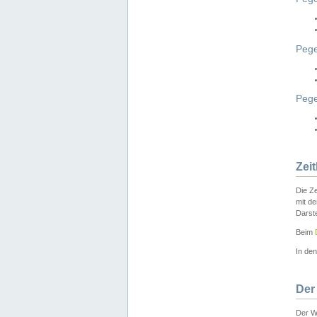
Pege
Peg
Zei
Die Ze
mit d
Darst
Beim
In de
Der
Der W