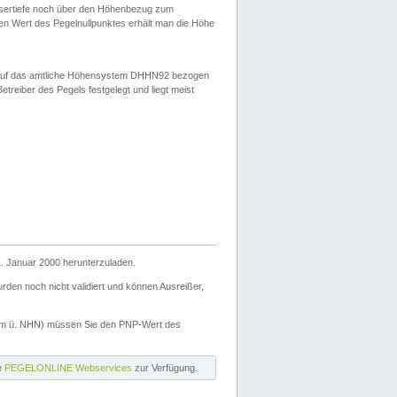
ssertiefe noch über den Höhenbezug zum
en Wert des Pegelnullpunktes erhält man die Höhe
d auf das amtliche Höhensystem DHHN92 bezogen
reiber des Pegels festgelegt und liegt meist
. Januar 2000 herunterzuladen.
den noch nicht validiert und können Ausreißer,
(m ü. NHN) müssen Sie den PNP-Wert des
ie
PEGELONLINE Webservices
zur Verfügung.