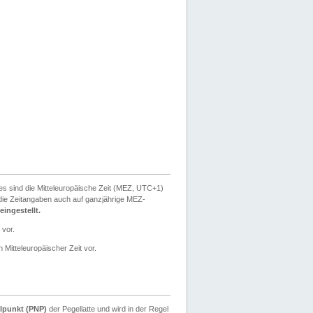
ies sind die Mitteleuropäische Zeit (MEZ, UTC+1)
ie Zeitangaben auch auf ganzjährige MEZ-
ingestellt.
 vor.
 Mitteleuropäischer Zeit vor.
lpunkt (PNP)
der Pegellatte und wird in der Regel