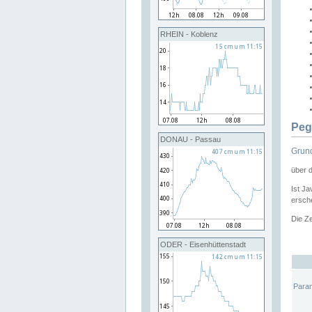
RHEIN - Koblenz
Peg
DONAU - Passau
Grund
über 
Ist Ja
ersche
Die Ze
ODER - Eisenhüttenstadt
Para