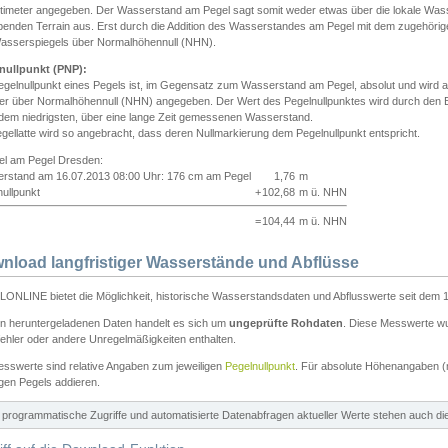
ntimeter angegeben. Der Wasserstand am Pegel sagt somit weder etwas über die lokale Wa
enden Terrain aus. Erst durch die Addition des Wasserstandes am Pegel mit dem zugehörig
asserspiegels über Normalhöhennull (NHN).
nullpunkt (PNP):
egelnullpunkt eines Pegels ist, im Gegensatz zum Wasserstand am Pegel, absolut und wir
ter über Normalhöhennull (NHN) angegeben. Der Wert des Pegelnullpunktes wird durch den Bet
 dem niedrigsten, über eine lange Zeit gemessenen Wasserstand.
gellatte wird so angebracht, dass deren Nullmarkierung dem Pegelnullpunkt entspricht.
iel am Pegel Dresden:
rstand am 16.07.2013 08:00 Uhr: 176 cm am Pegel
1,76
m
ullpunkt
+
102,68
m ü. NHN
=
104,44
m ü. NHN
nload langfristiger Wasserstände und Abflüsse
ONLINE bietet die Möglichkeit, historische Wasserstandsdaten und Abflusswerte seit dem 1
en heruntergeladenen Daten handelt es sich um
ungeprüfte Rohdaten
. Diese Messwerte wur
ehler oder andere Unregelmäßigkeiten enthalten.
esswerte sind relative Angaben zum jeweiligen
Pegelnullpunkt
. Für absolute Höhenangaben 
igen Pegels addieren.
ür programmatische Zugriffe und automatisierte Datenabfragen aktueller Werte stehen auch d