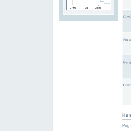
Gewä
Ausw
Gangl
Down
Ken
Pege