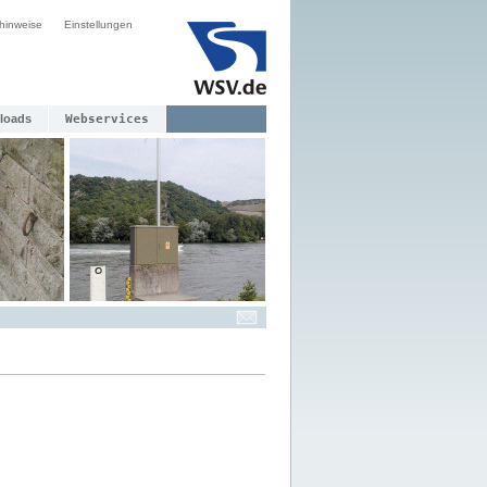
hinweise
Einstellungen
loads
Webservices