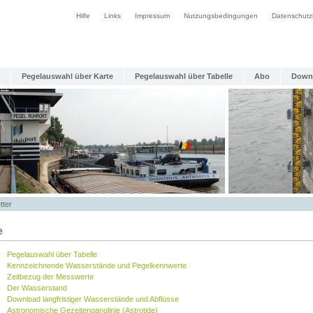
Hilfe
Links
Impressum
Nutzungsbedingungen
Datenschutz
Pegelauswahl über Karte
Pegelauswahl über Tabelle
Abo
Down
tter
e
Pegelauswahl über Tabelle
Kennzeichnende Wasserstände und Pegelkennwerte
Zeitbezug der Messwerte
Der Wasserstand
Download langfristiger Wasserstände und Abflüsse
Astronomische Gezeitenganglinie (Astrotide)