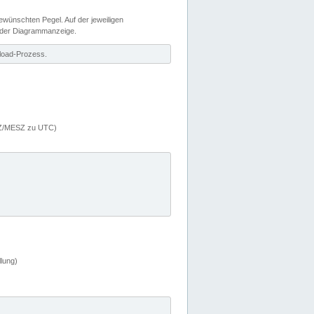
wünschten Pegel. Auf der jeweiligen
 der Diagrammanzeige.
load-Prozess.
MEZ/MESZ zu UTC)
lung)