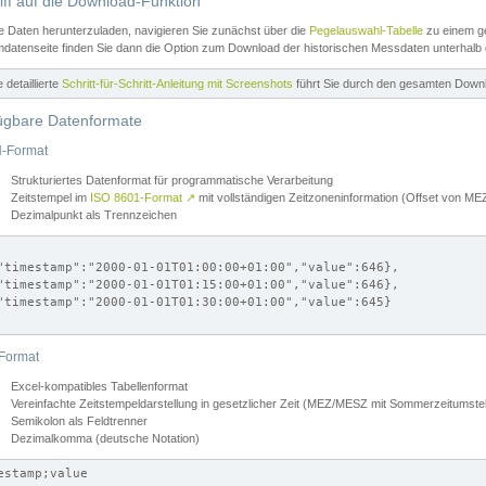
iff auf die Download-Funktion
e Daten herunterzuladen, navigieren Sie zunächst über die
Pegelauswahl-Tabelle
zu einem ge
datenseite finden Sie dann die Option zum Download der historischen Messdaten unterhalb
ne detaillierte
Schritt-für-Schritt-Anleitung mit Screenshots
führt Sie durch den gesamten Down
ügbare Datenformate
-Format
Strukturiertes Datenformat für programmatische Verarbeitung
Zeitstempel im
ISO 8601-Format
↗
mit vollständigen Zeitzoneninformation (Offset von 
Dezimalpunkt als Trennzeichen
"timestamp":"2000-01-01T01:00:00+01:00","value":646},

"timestamp":"2000-01-01T01:15:00+01:00","value":646},

"timestamp":"2000-01-01T01:30:00+01:00","value":645}

Format
Excel-kompatibles Tabellenformat
Vereinfachte Zeitstempeldarstellung in gesetzlicher Zeit (MEZ/MESZ mit Sommerzeitumstel
Semikolon als Feldtrenner
Dezimalkomma (deutsche Notation)
estamp;value
