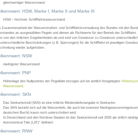
gleichwertiger Wasserstand
lkennwert: HSW, Marke I, Marke II und Marke III
HSW – höchster Schifffahrtswasserstand
in Zusammenarbeit der Wasserstraßen- und Schifffahrtsverwaltung des Bundes mit den Bund
standes an ausgewählten Pegeln und dienen als Richtwerte für den Betrieb der Schifffahrt. 
n von den örtlichen Gegebenheiten ab und sind von Gewässer zu Gewässer unterschiedlich
 unterschiedliche Beschränkungen (z.B. Sperrungen) für die Schifffahrt im jeweiligen Gewäss
schreitung wieder aufgehoben.
lkennwert: NSW
niedrigster Wasserstand
lkennwert: PNP
Höhenlage des Nullpunktes der Pegellatte bezogen auf ein amtlich festgelegtes
Höhensys
Wasserstand
.
lkennwert: SKN
Das Seekartennull (SKN) ist eine örtliche Mindesttiefenangabe in Seekarten.
Das SKN bezieht sich auf die Wassertiefe, die auch bei extemen Niedrigwasserereignissen
deutschen Bucht) kaum noch unterschritten wird.
In Deutschland und den Nordsee-Staaten ist das Seekartennull seit 2005 als örtlich nie
Astronomical Tide (LAT)" definiert.
lkennwert: RNW