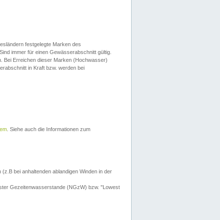
esländern festgelegte Marken des
Sind immer für einen Gewässerabschnitt gültig.
. Bei Erreichen dieser Marken (Hochwasser)
erabschnitt in Kraft bzw. werden bei
tem
. Siehe auch die Informationen zum
 (z.B bei anhaltenden ablandigen Winden in der
drigster Gezeitenwasserstande (NGzW) bzw. "Lowest