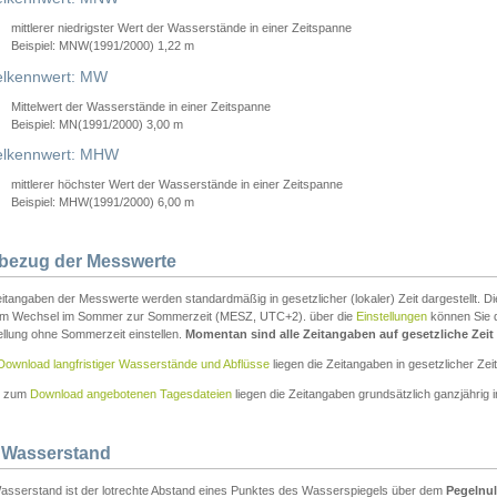
mittlerer niedrigster Wert der Wasserstände in einer Zeitspanne
Beispiel: MNW(1991/2000) 1,22 m
lkennwert: MW
Mittelwert der Wasserstände in einer Zeitspanne
Beispiel: MN(1991/2000) 3,00 m
elkennwert: MHW
mittlerer höchster Wert der Wasserstände in einer Zeitspanne
Beispiel: MHW(1991/2000) 6,00 m
tbezug der Messwerte
itangaben der Messwerte werden standardmäßig in gesetzlicher (lokaler) Zeit dargestellt. D
em Wechsel im Sommer zur Sommerzeit (MESZ, UTC+2). über die
Einstellungen
können Sie d
ellung ohne Sommerzeit einstellen.
Momentan sind alle Zeitangaben auf gesetzliche Zeit e
Download langfristiger Wasserstände und Abflüsse
liegen die Zeitangaben in gesetzlicher Zeit
n zum
Download angebotenen Tagesdateien
liegen die Zeitangaben grundsätzlich ganzjährig in
 Wasserstand
asserstand ist der lotrechte Abstand eines Punktes des Wasserspiegels über dem
Pegelnul