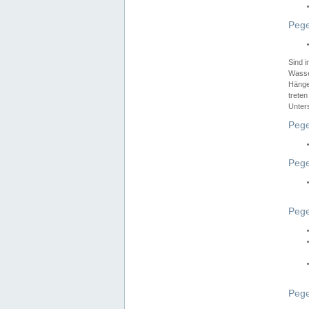
Pege
Sind 
Wasser
Hänge
treten
Unter
Pege
Pege
Pege
Pege