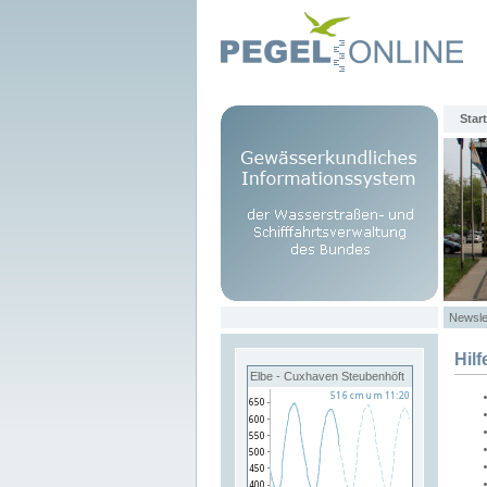
Start
Newsle
Hilf
Elbe - Cuxhaven Steubenhöft