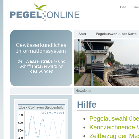
Hilfe
Link
Start
Pegelauswahl über Karte
Newsletter
Hilfe
Elbe - Cuxhaven Steubenhöft
Pegelauswahl übe
Kennzeichnende 
Zeitbezug der Me