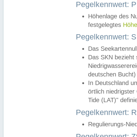
Pegelkennwert: 
Höhenlage des Nul
festgelegtes
Höhe
Pegelkennwert: 
Das Seekartennull
Das SKN bezieht s
Niedrigwassererei
deutschen Bucht) 
In Deutschland un
örtlich niedrigst
Tide (LAT)" definie
Pegelkennwert:
Regulierungs-Nie
Pegelkennwert: Z