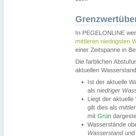
Grenzwertüber
In PEGELONLINE werde
mittleren niedrigsten
einer Zeitspanne in Be
Die farblichen Abstuf
aktuellen Wasserstand
Ist der aktuelle 
als
niedriger Was
Liegt der aktue
gilt dies als
mittle
mit
Grün
dargestel
Wasserstände obe
Wasserstand
und