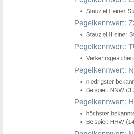
Stauziel I einer S
Pegelkennwert: Z
Stauziel II einer 
Pegelkennwert:
Verkehrsgesichert
Pegelkennwert:
niedrigster bekan
Beispiel: NNW (3
Pegelkennwert:
höchster bekannt
Beispiel: HHW (1
Pegelkennwert: 