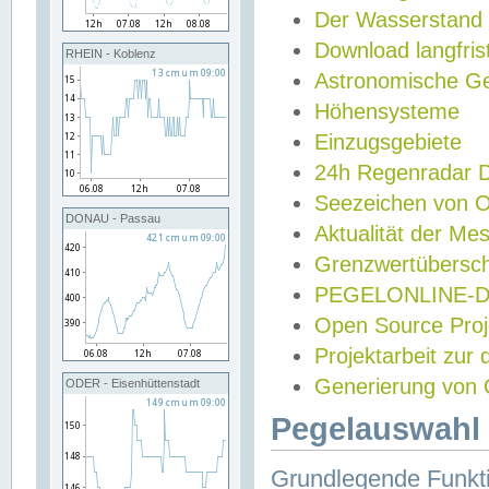
Der Wasserstand
Download langfris
RHEIN - Koblenz
Astronomische Gez
Höhensysteme
Einzugsgebiete
24h Regenradar
Seezeichen von 
DONAU - Passau
Aktualität der Me
Grenzwertübersch
PEGELONLINE-Di
Open Source Projek
Projektarbeit zur
Generierung von 
ODER - Eisenhüttenstadt
Pegelauswahl 
Grundlegende Funkti