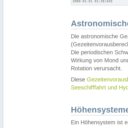
2000-01-01 01:30;645
Astronomische
Die astronomische Gez
(Gezeitenvorausberec
Die periodischen Schw
Wirkung von Mond und
Rotation verursacht.
Diese
Gezeitenvorau
Seeschifffahrt und Hy
Höhensystem
Ein Höhensystem ist e