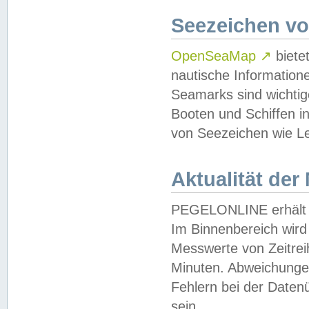
Seezeichen v
OpenSeaMap
↗
biete
nautische Information
Seamarks sind wichtig
Booten und Schiffen i
von Seezeichen wie Le
Aktualität der
PEGELONLINE erhält u
Im Binnenbereich wird 
Messwerte von Zeitreih
Minuten. Abweichungen
Fehlern bei der Daten
sein.