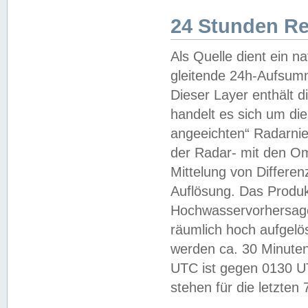
24 Stunden R
Als Quelle dient ein n
gleitende 24h-Aufsum
Dieser Layer enthält
handelt es sich um di
angeeichten“ Radarnie
der Radar- mit den O
Mittelung von Differe
Auflösung. Das Produk
Hochwasservorhersagez
räumlich hoch aufgelö
werden ca. 30 Minuten
UTC ist gegen 0130 UTC
stehen für die letzten