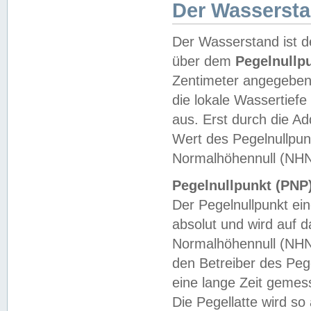
Der Wasserst
Der Wasserstand ist d
über dem
Pegelnullp
Zentimeter angegeben
die lokale Wassertie
aus. Erst durch die A
Wert des Pegelnullpun
Normalhöhennull (NHN
Pegelnullpunkt (PNP)
Der Pegelnullpunkt ei
absolut und wird auf
Normalhöhennull (NHN
den Betreiber des Pege
eine lange Zeit geme
Die Pegellatte wird s