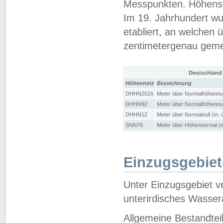
Messpunkten. Höhensy
Im 19. Jahrhundert wu
etabliert, an welchen 
zentimetergenau gem
Deutschland
Höhennetz
Bezeichnung
DHHN2016
Meter über Normalhöhennul
DHHN92
Meter über Normalhöhennul
DHHN12
Meter über Normalnull (m. 
SNN76
Meter über Höhennormal (m
Einzugsgebiet
Unter Einzugsgebiet v
unterirdisches Wasser
Allgemeine Bestandtei