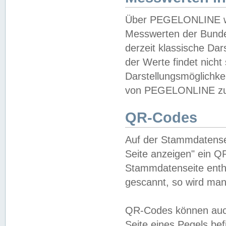
Über PEGELONLINE wer
Messwerten der Bundes
derzeit klassische Da
der Werte findet nicht 
Darstellungsmöglichkei
von PEGELONLINE zu 
QR-Codes
Auf der Stammdatensei
Seite anzeigen" ein Q
Stammdatenseite enthä
gescannt, so wird man
QR-Codes können auc
Seite eines Pegels be