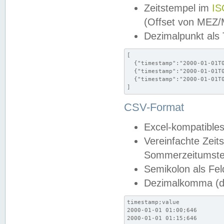
Zeitstempel im
IS
(Offset von MEZ
Dezimalpunkt als
[

  {"timestamp":"2000-01-01T0
  {"timestamp":"2000-01-01T0
  {"timestamp":"2000-01-01T0
]
CSV-Format
Excel-kompatibles
Vereinfachte Zeit
Sommerzeitumstel
Semikolon als Fel
Dezimalkomma (de
timestamp;value

2000-01-01 01:00;646

2000-01-01 01:15;646
