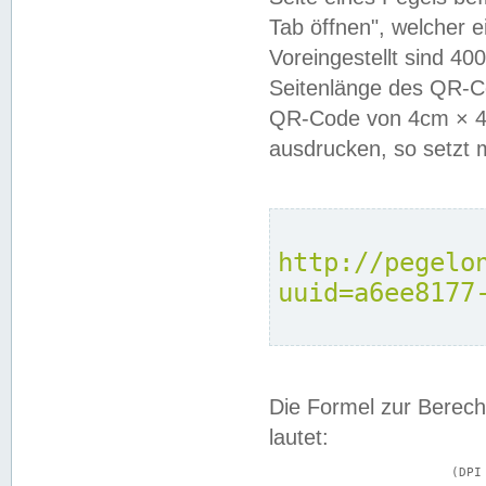
Tab öffnen", welcher 
Voreingestellt sind 4
Seitenlänge des QR-C
QR-Code von 4cm × 4c
ausdrucken, so setzt 
http://pegelo
uuid=a6ee8177
Die Formel zur Berech
lautet:
			(DPI × Druckkantenlänge in cm) ÷ 2,54 = Kantenlänge in Pixel
