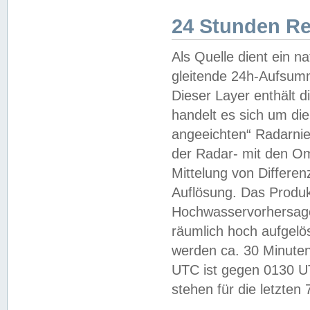
24 Stunden R
Als Quelle dient ein n
gleitende 24h-Aufsum
Dieser Layer enthält
handelt es sich um di
angeeichten“ Radarnie
der Radar- mit den O
Mittelung von Differe
Auflösung. Das Produk
Hochwasservorhersagez
räumlich hoch aufgelö
werden ca. 30 Minuten
UTC ist gegen 0130 UTC
stehen für die letzten