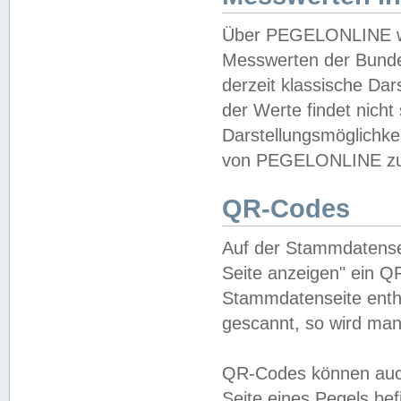
Über PEGELONLINE wer
Messwerten der Bundes
derzeit klassische Da
der Werte findet nicht 
Darstellungsmöglichkei
von PEGELONLINE zu 
QR-Codes
Auf der Stammdatensei
Seite anzeigen" ein Q
Stammdatenseite enthä
gescannt, so wird man
QR-Codes können auc
Seite eines Pegels be