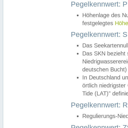
Pegelkennwert: 
Höhenlage des Nul
festgelegtes
Höhe
Pegelkennwert: 
Das Seekartennull
Das SKN bezieht s
Niedrigwassererei
deutschen Bucht) 
In Deutschland un
örtlich niedrigst
Tide (LAT)" definie
Pegelkennwert:
Regulierungs-Nie
Pegelkennwert: Z