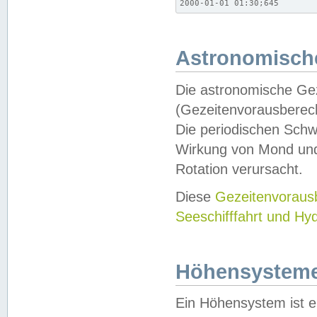
2000-01-01 01:30;645
Astronomische
Die astronomische Gez
(Gezeitenvorausberec
Die periodischen Schw
Wirkung von Mond und
Rotation verursacht.
Diese
Gezeitenvorau
Seeschifffahrt und Hy
Höhensystem
Ein Höhensystem ist e