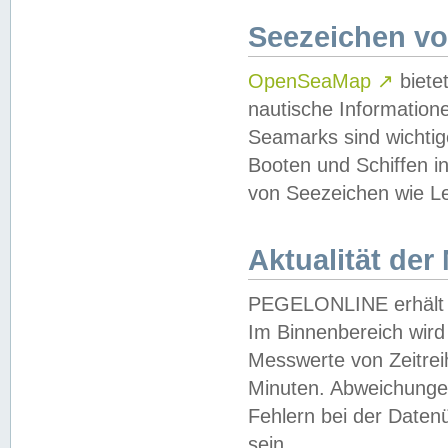
Seezeichen v
OpenSeaMap
↗
biete
nautische Information
Seamarks sind wichtig
Booten und Schiffen i
von Seezeichen wie Le
Aktualität der
PEGELONLINE erhält u
Im Binnenbereich wird 
Messwerte von Zeitreih
Minuten. Abweichungen
Fehlern bei der Daten
sein.