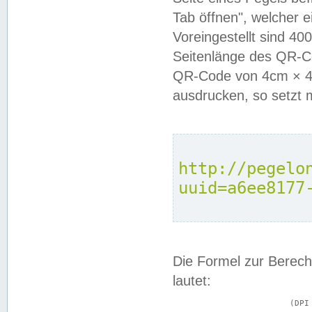
Tab öffnen", welcher 
Voreingestellt sind 4
Seitenlänge des QR-C
QR-Code von 4cm × 4c
ausdrucken, so setzt 
http://pegelo
uuid=a6ee8177
Die Formel zur Berech
lautet:
			(DPI × Druckkantenlänge in cm) ÷ 2,54 = Kantenlänge in Pixel
