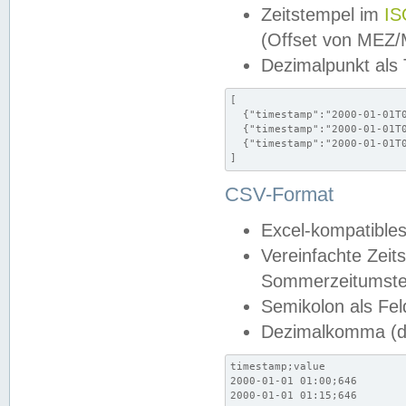
Zeitstempel im
IS
(Offset von MEZ
Dezimalpunkt als
[

  {"timestamp":"2000-01-01T0
  {"timestamp":"2000-01-01T0
  {"timestamp":"2000-01-01T0
]
CSV-Format
Excel-kompatibles
Vereinfachte Zeit
Sommerzeitumstel
Semikolon als Fel
Dezimalkomma (de
timestamp;value

2000-01-01 01:00;646

2000-01-01 01:15;646
