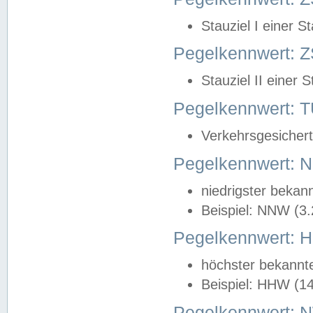
Stauziel I einer S
Pegelkennwert: Z
Stauziel II einer 
Pegelkennwert:
Verkehrsgesichert
Pegelkennwert:
niedrigster bekan
Beispiel: NNW (3
Pegelkennwert:
höchster bekannt
Beispiel: HHW (1
Pegelkennwert: 