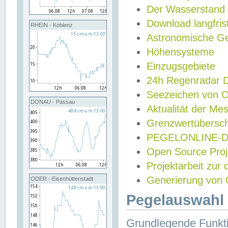
Der Wasserstand
Download langfris
RHEIN - Koblenz
Astronomische Gez
Höhensysteme
Einzugsgebiete
24h Regenradar
Seezeichen von 
DONAU - Passau
Aktualität der Me
Grenzwertübersch
PEGELONLINE-Di
Open Source Projek
Projektarbeit zur
Generierung von 
ODER - Eisenhüttenstadt
Pegelauswahl 
Grundlegende Funkti