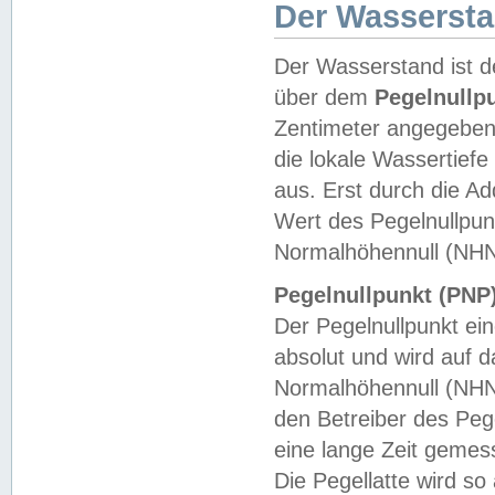
Der Wasserst
Der Wasserstand ist d
über dem
Pegelnullp
Zentimeter angegeben
die lokale Wassertie
aus. Erst durch die A
Wert des Pegelnullpun
Normalhöhennull (NHN
Pegelnullpunkt (PNP)
Der Pegelnullpunkt ei
absolut und wird auf
Normalhöhennull (NHN
den Betreiber des Pege
eine lange Zeit geme
Die Pegellatte wird s