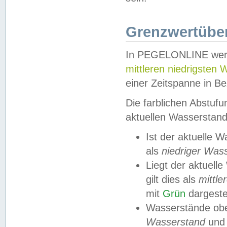
Grenzwertüber
In PEGELONLINE werde
mittleren niedrigsten
einer Zeitspanne in Be
Die farblichen Abstuf
aktuellen Wasserstand
Ist der aktuelle 
als
niedriger Was
Liegt der aktue
gilt dies als
mittle
mit
Grün
dargestel
Wasserstände obe
Wasserstand
und