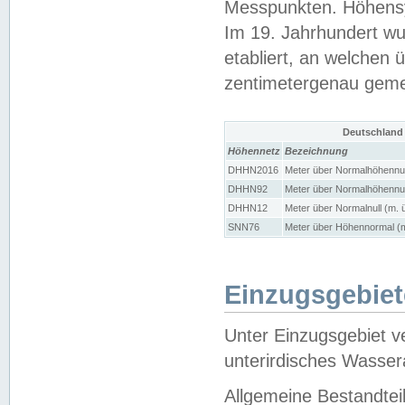
Messpunkten. Höhensy
Im 19. Jahrhundert wu
etabliert, an welchen 
zentimetergenau gem
Deutschland
Höhennetz
Bezeichnung
DHHN2016
Meter über Normalhöhennul
DHHN92
Meter über Normalhöhennul
DHHN12
Meter über Normalnull (m. 
SNN76
Meter über Höhennormal (m
Einzugsgebiet
Unter Einzugsgebiet v
unterirdisches Wasser
Allgemeine Bestandtei