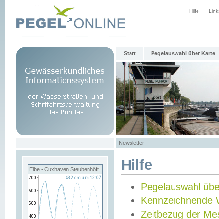
Hilfe
Link
Start
Pegelauswahl über Karte
Newsletter
Hilfe
Elbe - Cuxhaven Steubenhöft
Pegelauswahl übe
Kennzeichnende 
Zeitbezug der Me