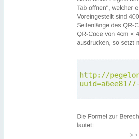
Tab öffnen", welcher 
Voreingestellt sind 4
Seitenlänge des QR-C
QR-Code von 4cm × 4c
ausdrucken, so setzt 
http://pegelo
uuid=a6ee8177
Die Formel zur Berech
lautet:
			(DPI × Druckkantenlänge in cm) ÷ 2,54 = Kantenlänge in Pixel
