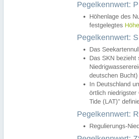
Pegelkennwert: 
Höhenlage des Nul
festgelegtes
Höhe
Pegelkennwert: 
Das Seekartennull
Das SKN bezieht s
Niedrigwassererei
deutschen Bucht) 
In Deutschland un
örtlich niedrigst
Tide (LAT)" definie
Pegelkennwert:
Regulierungs-Nie
Pegelkennwert: Z