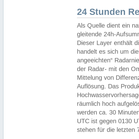
24 Stunden R
Als Quelle dient ein n
gleitende 24h-Aufsum
Dieser Layer enthält
handelt es sich um di
angeeichten“ Radarnie
der Radar- mit den O
Mittelung von Differe
Auflösung. Das Produk
Hochwasservorhersagez
räumlich hoch aufgelö
werden ca. 30 Minuten
UTC ist gegen 0130 UTC
stehen für die letzten