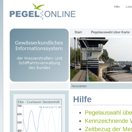
Hilfe
Link
Start
Pegelauswahl über Karte
Newsletter
Hilfe
Elbe - Cuxhaven Steubenhöft
Pegelauswahl übe
Kennzeichnende 
Zeitbezug der Me