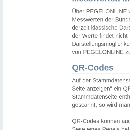
Über PEGELONLINE wer
Messwerten der Bundes
derzeit klassische Da
der Werte findet nicht 
Darstellungsmöglichkei
von PEGELONLINE zu 
QR-Codes
Auf der Stammdatensei
Seite anzeigen" ein Q
Stammdatenseite enthä
gescannt, so wird man
QR-Codes können auc
Seite eines Pegels be