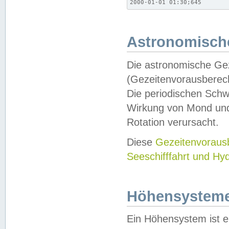
2000-01-01 01:30;645
Astronomische
Die astronomische Gez
(Gezeitenvorausberec
Die periodischen Schw
Wirkung von Mond und
Rotation verursacht.
Diese
Gezeitenvorau
Seeschifffahrt und Hy
Höhensystem
Ein Höhensystem ist e