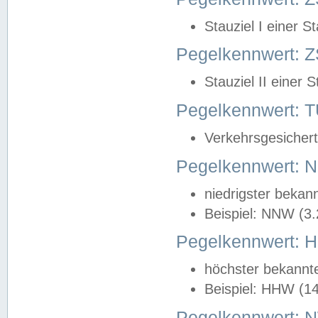
Stauziel I einer S
Pegelkennwert: Z
Stauziel II einer 
Pegelkennwert:
Verkehrsgesichert
Pegelkennwert:
niedrigster bekan
Beispiel: NNW (3
Pegelkennwert:
höchster bekannt
Beispiel: HHW (1
Pegelkennwert: 