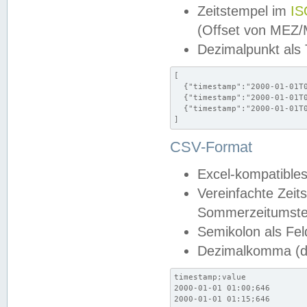
Zeitstempel im
IS
(Offset von MEZ
Dezimalpunkt als
[

  {"timestamp":"2000-01-01T0
  {"timestamp":"2000-01-01T0
  {"timestamp":"2000-01-01T0
]
CSV-Format
Excel-kompatibles
Vereinfachte Zeit
Sommerzeitumstel
Semikolon als Fel
Dezimalkomma (de
timestamp;value

2000-01-01 01:00;646

2000-01-01 01:15;646
