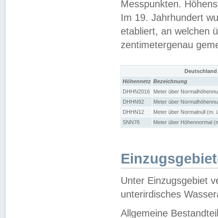
Messpunkten. Höhensy
Im 19. Jahrhundert wu
etabliert, an welchen 
zentimetergenau gem
Deutschland
Höhennetz
Bezeichnung
DHHN2016
Meter über Normalhöhennul
DHHN92
Meter über Normalhöhennul
DHHN12
Meter über Normalnull (m. 
SNN76
Meter über Höhennormal (m
Einzugsgebiet
Unter Einzugsgebiet v
unterirdisches Wasser
Allgemeine Bestandtei