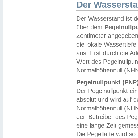
Der Wasserst
Der Wasserstand ist d
über dem
Pegelnullp
Zentimeter angegeben
die lokale Wassertie
aus. Erst durch die A
Wert des Pegelnullpun
Normalhöhennull (NHN
Pegelnullpunkt (PNP)
Der Pegelnullpunkt ei
absolut und wird auf
Normalhöhennull (NHN
den Betreiber des Pege
eine lange Zeit geme
Die Pegellatte wird s