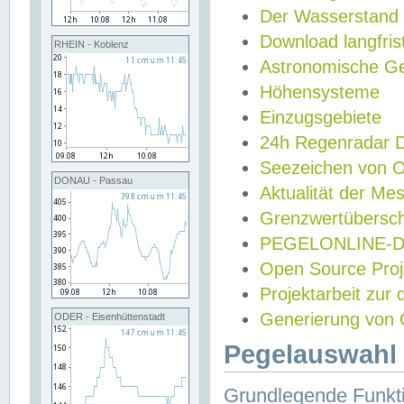
Der Wasserstand
Download langfris
RHEIN - Koblenz
Astronomische Gez
Höhensysteme
Einzugsgebiete
24h Regenradar
Seezeichen von 
DONAU - Passau
Aktualität der Me
Grenzwertübersch
PEGELONLINE-Di
Open Source Projek
Projektarbeit zur
Generierung von 
ODER - Eisenhüttenstadt
Pegelauswahl 
Grundlegende Funkti