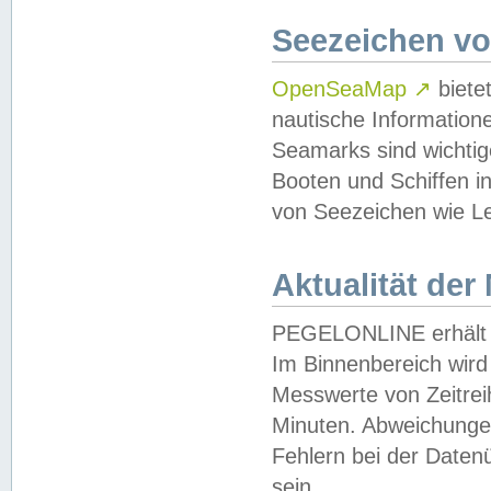
Seezeichen v
OpenSeaMap
↗
biete
nautische Information
Seamarks sind wichtig
Booten und Schiffen i
von Seezeichen wie Le
Aktualität der
PEGELONLINE erhält u
Im Binnenbereich wird 
Messwerte von Zeitreih
Minuten. Abweichungen
Fehlern bei der Daten
sein.