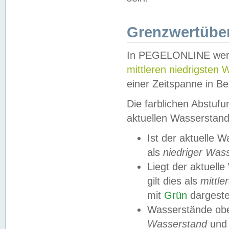
Grenzwertüber
In PEGELONLINE werde
mittleren niedrigsten
einer Zeitspanne in Be
Die farblichen Abstuf
aktuellen Wasserstand
Ist der aktuelle 
als
niedriger Was
Liegt der aktue
gilt dies als
mittle
mit
Grün
dargestel
Wasserstände obe
Wasserstand
und