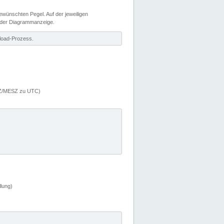
wünschten Pegel. Auf der jeweiligen
 der Diagrammanzeige.
load-Prozess.
MEZ/MESZ zu UTC)
lung)