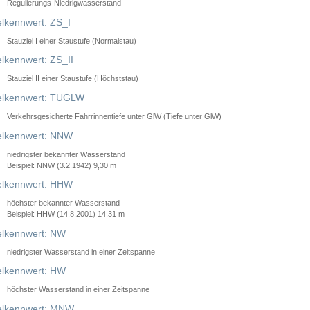
Regulierungs-Niedrigwasserstand
lkennwert: ZS_I
Stauziel I einer Staustufe (Normalstau)
lkennwert: ZS_II
Stauziel II einer Staustufe (Höchststau)
elkennwert: TUGLW
Verkehrsgesicherte Fahrrinnentiefe unter GlW (Tiefe unter GlW)
lkennwert: NNW
niedrigster bekannter Wasserstand
Beispiel: NNW (3.2.1942) 9,30 m
lkennwert: HHW
höchster bekannter Wasserstand
Beispiel: HHW (14.8.2001) 14,31 m
lkennwert: NW
niedrigster Wasserstand in einer Zeitspanne
lkennwert: HW
höchster Wasserstand in einer Zeitspanne
elkennwert: MNW