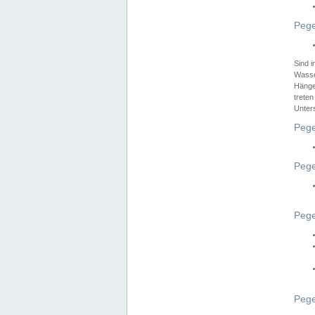
Pege
Sind 
Wasser
Hänge
treten
Unter
Pege
Pege
Pege
Pege