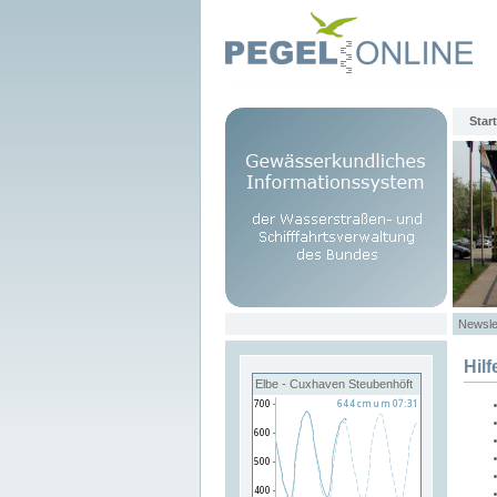
Start
Newsle
Hilf
Elbe - Cuxhaven Steubenhöft