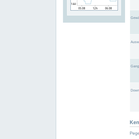
Gewä
Ausw
Gangl
Down
Ken
Pege