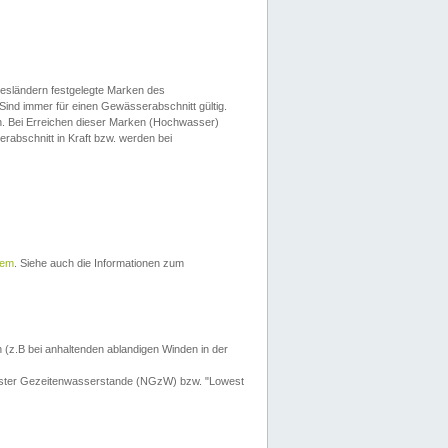
esländern festgelegte Marken des
Sind immer für einen Gewässerabschnitt gültig.
. Bei Erreichen dieser Marken (Hochwasser)
erabschnitt in Kraft bzw. werden bei
tem
. Siehe auch die Informationen zum
 (z.B bei anhaltenden ablandigen Winden in der
drigster Gezeitenwasserstande (NGzW) bzw. "Lowest