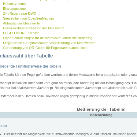
Höhensysteme
Einzugsgebiete
24h Regenradar DWD
Seezeichen von OpenSeaMap.org
Aktualität der Messwerte
Grenzwertüberschreitung der Messwerte
PEGELONLINE-Dienste
Open Source Projekt für die interaktive Online Visualisierung
Projektarbeit zur dynamischen Visualisierung von Messwerten
Generierung von QR-Codes für Pegelstammdatenseiten
elauswahl über Tabelle
legende Funktionsweise der Tabelle
die Tabelle können Pegel gefunden werden und deren Messwerte heruntergeladen oder visuali
vascript deaktiviert oder nicht verfügbar so muss jede Änderung mit der Bestätigung des "Filt
int nur bei deaktiviertem Javascript. Bei eingeschaltetem Javascript aktualisieren sich alle 
itstempel in den Dateien beim Download liegen ganzjährig in mitteleuropäischer Winterzeit vo
Bedienung der Tabelle:
Beschreibung
meter
Hier besteht die Möglichkeit, die auszuwertende Messgröße einzustellen. Bei einer Ände