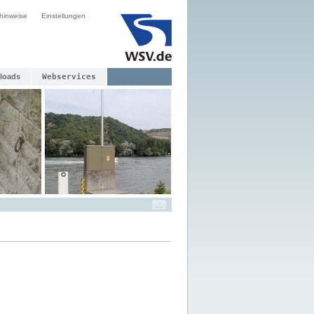
hinweise
Einstellungen
loads
Webservices