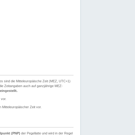
ies sind die Mitteleuropäische Zeit (MEZ, UTC+1)
ie Zeitangaben auch auf ganzjährige MEZ-
ingestellt.
 vor.
 Mitteleuropäischer Zeit vor.
lpunkt (PNP)
der Pegellatte und wird in der Regel