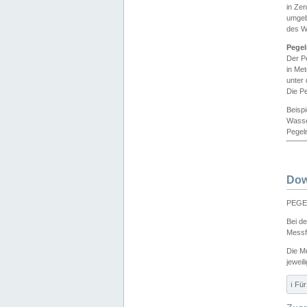
in Ze
umgeb
des W
Pegel
Der P
in Me
unter
Die Pe
Beisp
Wasse
Pegeln
Dow
PEGEL
Bei d
Messf
Die M
jeweil
ℹ️ F