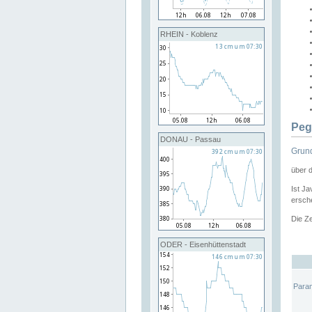
RHEIN - Koblenz
Peg
DONAU - Passau
Grund
über 
Ist Ja
ersche
Die Ze
ODER - Eisenhüttenstadt
Para