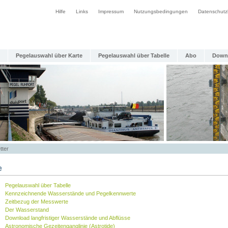
Hilfe
Links
Impressum
Nutzungsbedingungen
Datenschutz
Pegelauswahl über Karte
Pegelauswahl über Tabelle
Abo
Down
tter
e
Pegelauswahl über Tabelle
Kennzeichnende Wasserstände und Pegelkennwerte
Zeitbezug der Messwerte
Der Wasserstand
Download langfristiger Wasserstände und Abflüsse
Astronomische Gezeitenganglinie (Astrotide)