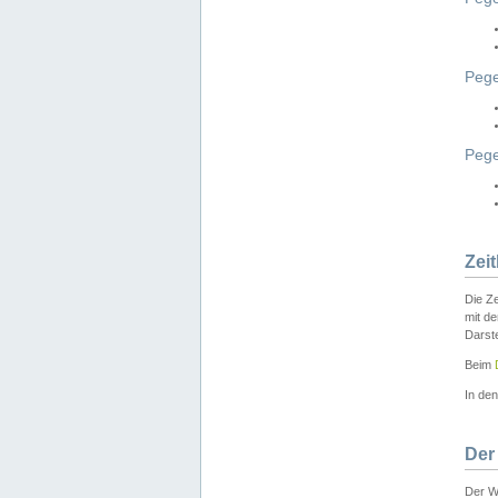
Pege
Peg
Zei
Die Ze
mit d
Darst
Beim
In de
Der
Der W