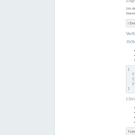
Zugr
Um di
Stamm
ℹ️ Ei
Verf
JSON
[

  {
  {
  {
]
CSV-
tim