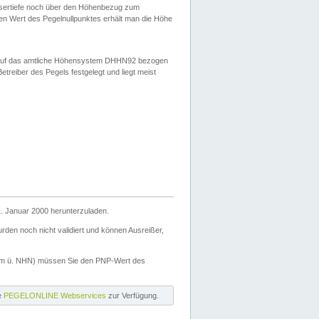
ssertiefe noch über den Höhenbezug zum
en Wert des Pegelnullpunktes erhält man die Höhe
d auf das amtliche Höhensystem DHHN92 bezogen
reiber des Pegels festgelegt und liegt meist
. Januar 2000 herunterzuladen.
den noch nicht validiert und können Ausreißer,
(m ü. NHN) müssen Sie den PNP-Wert des
ie
PEGELONLINE Webservices
zur Verfügung.