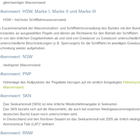
gleichwertiger Wasserstand
lkennwert: HSW, Marke I, Marke II und Marke III
HSW – höchster Schifffahrtswasserstand
in Zusammenarbeit der Wasserstraßen- und Schifffahrtsverwaltung des Bundes mit den Bund
standes an ausgewählten Pegeln und dienen als Richtwerte für den Betrieb der Schifffahrt. 
n von den örtlichen Gegebenheiten ab und sind von Gewässer zu Gewässer unterschiedlich
 unterschiedliche Beschränkungen (z.B. Sperrungen) für die Schifffahrt im jeweiligen Gewäss
schreitung wieder aufgehoben.
lkennwert: NSW
niedrigster Wasserstand
lkennwert: PNP
Höhenlage des Nullpunktes der Pegellatte bezogen auf ein amtlich festgelegtes
Höhensys
Wasserstand
.
lkennwert: SKN
Das Seekartennull (SKN) ist eine örtliche Mindesttiefenangabe in Seekarten.
Das SKN bezieht sich auf die Wassertiefe, die auch bei extemen Niedrigwasserereignissen
deutschen Bucht) kaum noch unterschritten wird.
In Deutschland und den Nordsee-Staaten ist das Seekartennull seit 2005 als örtlich nie
Astronomical Tide (LAT)" definiert.
lkennwert: RNW