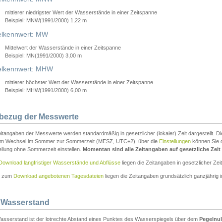
mittlerer niedrigster Wert der Wasserstände in einer Zeitspanne
Beispiel: MNW(1991/2000) 1,22 m
lkennwert: MW
Mittelwert der Wasserstände in einer Zeitspanne
Beispiel: MN(1991/2000) 3,00 m
elkennwert: MHW
mittlerer höchster Wert der Wasserstände in einer Zeitspanne
Beispiel: MHW(1991/2000) 6,00 m
tbezug der Messwerte
itangaben der Messwerte werden standardmäßig in gesetzlicher (lokaler) Zeit dargestellt. D
em Wechsel im Sommer zur Sommerzeit (MESZ, UTC+2). über die
Einstellungen
können Sie d
ellung ohne Sommerzeit einstellen.
Momentan sind alle Zeitangaben auf gesetzliche Zeit e
Download langfristiger Wasserstände und Abflüsse
liegen die Zeitangaben in gesetzlicher Zeit
n zum
Download angebotenen Tagesdateien
liegen die Zeitangaben grundsätzlich ganzjährig in
 Wasserstand
asserstand ist der lotrechte Abstand eines Punktes des Wasserspiegels über dem
Pegelnul