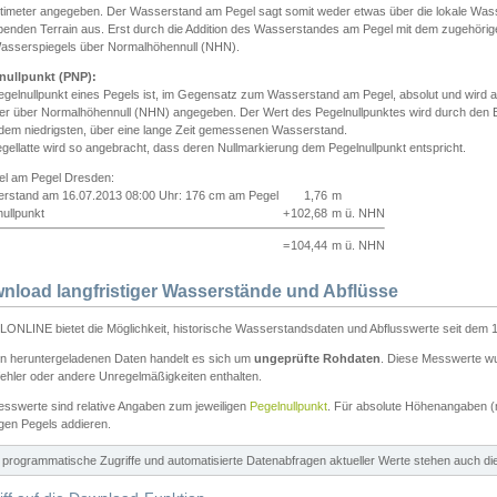
ntimeter angegeben. Der Wasserstand am Pegel sagt somit weder etwas über die lokale Wa
enden Terrain aus. Erst durch die Addition des Wasserstandes am Pegel mit dem zugehörig
asserspiegels über Normalhöhennull (NHN).
nullpunkt (PNP):
egelnullpunkt eines Pegels ist, im Gegensatz zum Wasserstand am Pegel, absolut und wir
ter über Normalhöhennull (NHN) angegeben. Der Wert des Pegelnullpunktes wird durch den Bet
 dem niedrigsten, über eine lange Zeit gemessenen Wasserstand.
gellatte wird so angebracht, dass deren Nullmarkierung dem Pegelnullpunkt entspricht.
iel am Pegel Dresden:
rstand am 16.07.2013 08:00 Uhr: 176 cm am Pegel
1,76
m
ullpunkt
+
102,68
m ü. NHN
=
104,44
m ü. NHN
nload langfristiger Wasserstände und Abflüsse
ONLINE bietet die Möglichkeit, historische Wasserstandsdaten und Abflusswerte seit dem 1
en heruntergeladenen Daten handelt es sich um
ungeprüfte Rohdaten
. Diese Messwerte wur
ehler oder andere Unregelmäßigkeiten enthalten.
esswerte sind relative Angaben zum jeweiligen
Pegelnullpunkt
. Für absolute Höhenangaben 
igen Pegels addieren.
ür programmatische Zugriffe und automatisierte Datenabfragen aktueller Werte stehen auch d