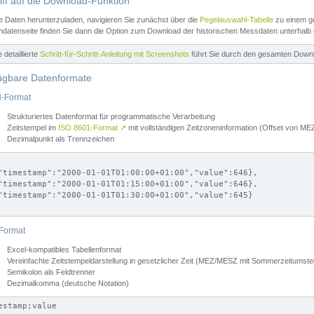
iff auf die Download-Funktion
e Daten herunterzuladen, navigieren Sie zunächst über die
Pegelauswahl-Tabelle
zu einem ge
datenseite finden Sie dann die Option zum Download der historischen Messdaten unterhalb
ne detaillierte
Schritt-für-Schritt-Anleitung mit Screenshots
führt Sie durch den gesamten Down
ügbare Datenformate
-Format
Strukturiertes Datenformat für programmatische Verarbeitung
Zeitstempel im
ISO 8601-Format
↗
mit vollständigen Zeitzoneninformation (Offset von 
Dezimalpunkt als Trennzeichen
"timestamp":"2000-01-01T01:00:00+01:00","value":646},

"timestamp":"2000-01-01T01:15:00+01:00","value":646},

"timestamp":"2000-01-01T01:30:00+01:00","value":645}

Format
Excel-kompatibles Tabellenformat
Vereinfachte Zeitstempeldarstellung in gesetzlicher Zeit (MEZ/MESZ mit Sommerzeitumstel
Semikolon als Feldtrenner
Dezimalkomma (deutsche Notation)
estamp;value
