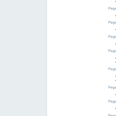
Pege
Pege
Peg
Pege
Pege
Pege
Pege
Peg