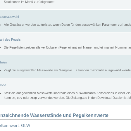
Selektionen im Menü zurückgesetzt.
sserauswahl
Alle Gewässer werden aufgelistet, wenn Daten für den ausgewählten Parameter vorhande
ahl des Pegels
Die Pegellisten zeigen alle verfügbaren Pegel einmal mit Namen und einmal mit Nummer a
inien
Zeigt die ausgewählten Messwerte als Ganglinie. Es können maximal 6 ausgewählt werde
load
Stellt die ausgewählten Messwerte innerhalb eines auswählbaren Zeitbereichs in einer Zi
kann txt, csv oder zrxp verwendet werden. Die Zeitangabe in den Download-Dateien ist 
nzeichnende Wasserstände und Pegelkennwerte
lkennwert: GLW