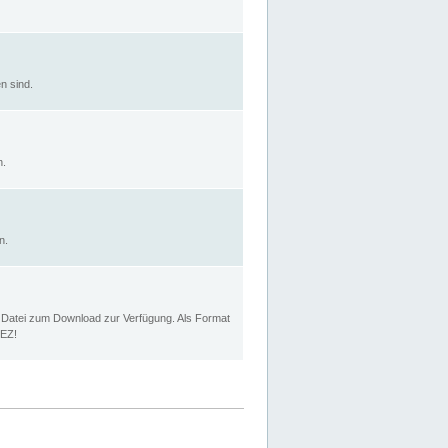
n sind.
n.
n.
p Datei zum Download zur Verfügung. Als Format
MEZ!