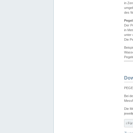
in Ze
umgeb
des W
Pegel
Der P
in Me
unter
Die Pe
Beisp
Wasse
Pegeln
Dow
PEGEL
Bei d
Messf
Die M
jeweil
ℹ️ F