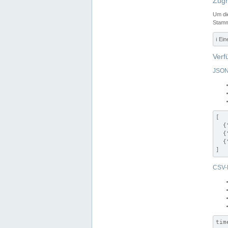
Zugr
Um di
Stamm
ℹ️ Ei
Verf
JSON
[

  {
  {
  {
]
CSV-
tim