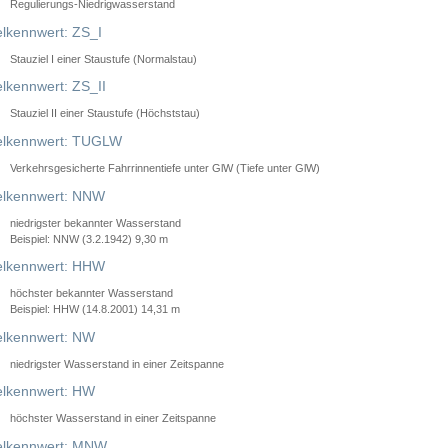
Regulierungs-Niedrigwasserstand
lkennwert: ZS_I
Stauziel I einer Staustufe (Normalstau)
lkennwert: ZS_II
Stauziel II einer Staustufe (Höchststau)
elkennwert: TUGLW
Verkehrsgesicherte Fahrrinnentiefe unter GlW (Tiefe unter GlW)
lkennwert: NNW
niedrigster bekannter Wasserstand
Beispiel: NNW (3.2.1942) 9,30 m
lkennwert: HHW
höchster bekannter Wasserstand
Beispiel: HHW (14.8.2001) 14,31 m
lkennwert: NW
niedrigster Wasserstand in einer Zeitspanne
lkennwert: HW
höchster Wasserstand in einer Zeitspanne
elkennwert: MNW