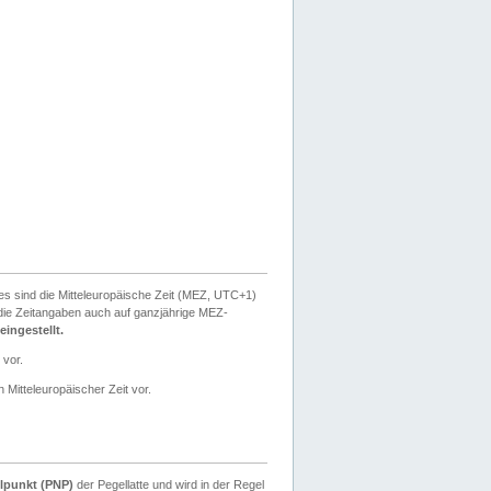
ies sind die Mitteleuropäische Zeit (MEZ, UTC+1)
ie Zeitangaben auch auf ganzjährige MEZ-
ingestellt.
 vor.
 Mitteleuropäischer Zeit vor.
lpunkt (PNP)
der Pegellatte und wird in der Regel