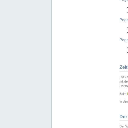
Pege
Peg
Zei
Die Ze
mit d
Darst
Beim
In de
Der
Der W