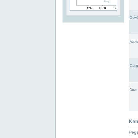
Gewä
Ausw
Gangl
Down
Ken
Pege