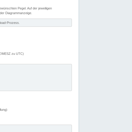
wünschten Pegel. Auf der jeweiligen
 der Diagrammanzeige.
load-Prozess.
MEZ/MESZ zu UTC)
lung)