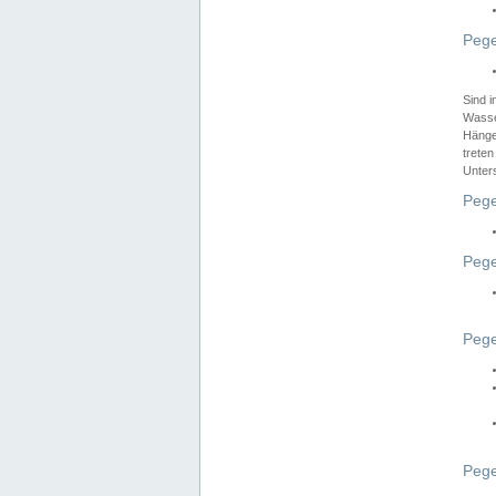
Pege
Sind 
Wasser
Hänge
treten
Unter
Pege
Pege
Pege
Pege