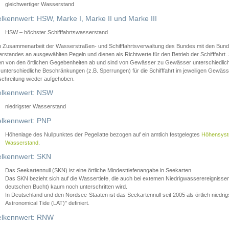
gleichwertiger Wasserstand
lkennwert: HSW, Marke I, Marke II und Marke III
HSW – höchster Schifffahrtswasserstand
in Zusammenarbeit der Wasserstraßen- und Schifffahrtsverwaltung des Bundes mit den Bund
standes an ausgewählten Pegeln und dienen als Richtwerte für den Betrieb der Schifffahrt. 
n von den örtlichen Gegebenheiten ab und sind von Gewässer zu Gewässer unterschiedlich
 unterschiedliche Beschränkungen (z.B. Sperrungen) für die Schifffahrt im jeweiligen Gewäss
schreitung wieder aufgehoben.
lkennwert: NSW
niedrigster Wasserstand
lkennwert: PNP
Höhenlage des Nullpunktes der Pegellatte bezogen auf ein amtlich festgelegtes
Höhensys
Wasserstand
.
lkennwert: SKN
Das Seekartennull (SKN) ist eine örtliche Mindesttiefenangabe in Seekarten.
Das SKN bezieht sich auf die Wassertiefe, die auch bei extemen Niedrigwasserereignissen
deutschen Bucht) kaum noch unterschritten wird.
In Deutschland und den Nordsee-Staaten ist das Seekartennull seit 2005 als örtlich nie
Astronomical Tide (LAT)" definiert.
lkennwert: RNW