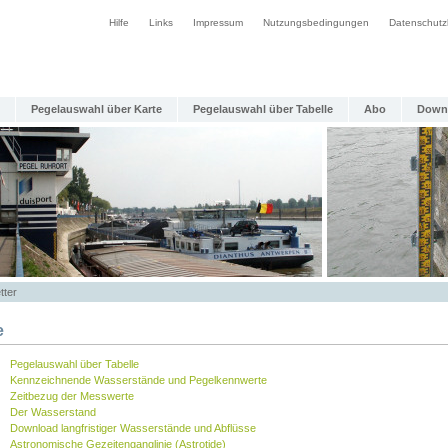
Hilfe
Links
Impressum
Nutzungsbedingungen
Datenschutz
Pegelauswahl über Karte
Pegelauswahl über Tabelle
Abo
Down
tter
e
Pegelauswahl über Tabelle
Kennzeichnende Wasserstände und Pegelkennwerte
Zeitbezug der Messwerte
Der Wasserstand
Download langfristiger Wasserstände und Abflüsse
Astronomische Gezeitenganglinie (Astrotide)