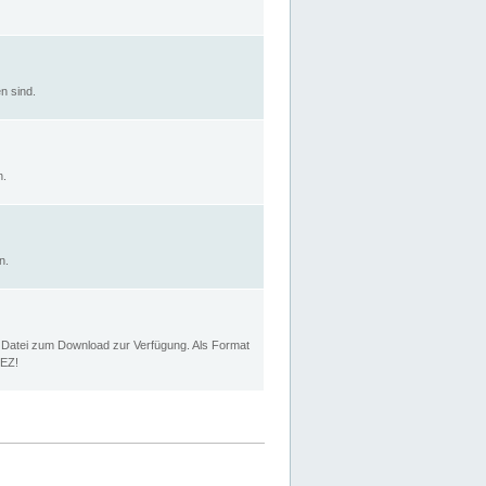
n sind.
n.
n.
p Datei zum Download zur Verfügung. Als Format
MEZ!