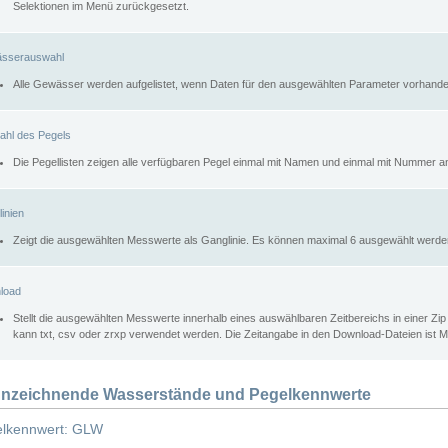
Selektionen im Menü zurückgesetzt.
sserauswahl
Alle Gewässer werden aufgelistet, wenn Daten für den ausgewählten Parameter vorhande
ahl des Pegels
Die Pegellisten zeigen alle verfügbaren Pegel einmal mit Namen und einmal mit Nummer a
inien
Zeigt die ausgewählten Messwerte als Ganglinie. Es können maximal 6 ausgewählt werde
load
Stellt die ausgewählten Messwerte innerhalb eines auswählbaren Zeitbereichs in einer Zi
kann txt, csv oder zrxp verwendet werden. Die Zeitangabe in den Download-Dateien ist 
nzeichnende Wasserstände und Pegelkennwerte
lkennwert: GLW