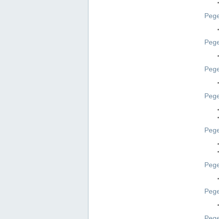
Pege
Pege
Peg
Pege
Pege
Pege
Pege
Peg