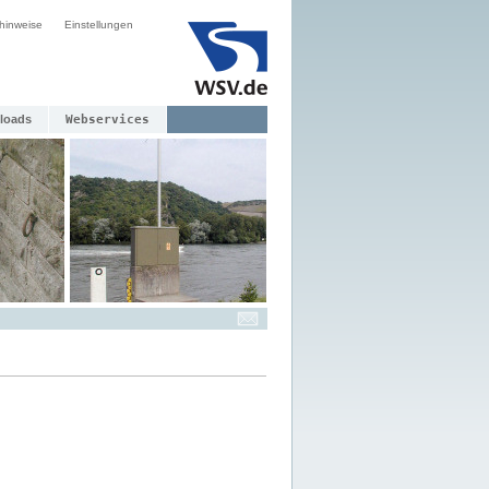
hinweise
Einstellungen
loads
Webservices