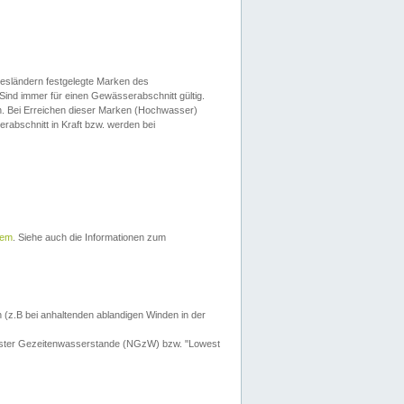
esländern festgelegte Marken des
Sind immer für einen Gewässerabschnitt gültig.
. Bei Erreichen dieser Marken (Hochwasser)
erabschnitt in Kraft bzw. werden bei
tem
. Siehe auch die Informationen zum
 (z.B bei anhaltenden ablandigen Winden in der
drigster Gezeitenwasserstande (NGzW) bzw. "Lowest