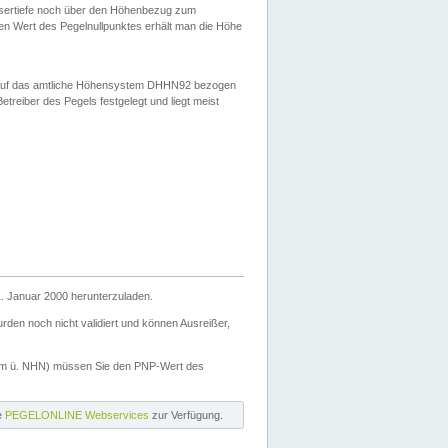
ssertiefe noch über den Höhenbezug zum
en Wert des Pegelnullpunktes erhält man die Höhe
d auf das amtliche Höhensystem DHHN92 bezogen
reiber des Pegels festgelegt und liegt meist
. Januar 2000 herunterzuladen.
den noch nicht validiert und können Ausreißer,
(m ü. NHN) müssen Sie den PNP-Wert des
ie
PEGELONLINE Webservices
zur Verfügung.