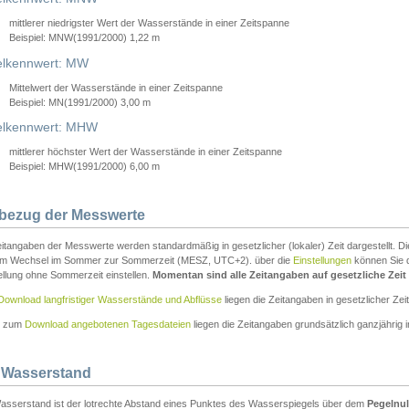
mittlerer niedrigster Wert der Wasserstände in einer Zeitspanne
Beispiel: MNW(1991/2000) 1,22 m
lkennwert: MW
Mittelwert der Wasserstände in einer Zeitspanne
Beispiel: MN(1991/2000) 3,00 m
elkennwert: MHW
mittlerer höchster Wert der Wasserstände in einer Zeitspanne
Beispiel: MHW(1991/2000) 6,00 m
tbezug der Messwerte
itangaben der Messwerte werden standardmäßig in gesetzlicher (lokaler) Zeit dargestellt. D
em Wechsel im Sommer zur Sommerzeit (MESZ, UTC+2). über die
Einstellungen
können Sie d
ellung ohne Sommerzeit einstellen.
Momentan sind alle Zeitangaben auf gesetzliche Zeit e
Download langfristiger Wasserstände und Abflüsse
liegen die Zeitangaben in gesetzlicher Zeit
n zum
Download angebotenen Tagesdateien
liegen die Zeitangaben grundsätzlich ganzjährig in
 Wasserstand
asserstand ist der lotrechte Abstand eines Punktes des Wasserspiegels über dem
Pegelnul