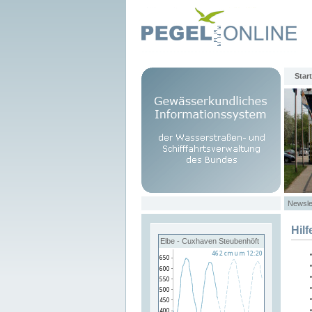
Start
Newsle
Hilf
Elbe - Cuxhaven Steubenhöft