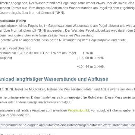
ntimeter angegeben. Der Wasserstand am Pegel sagt somit weder etwas über die lokale Wa
enden Terrain aus. Erst durch die Addition des Wasserstandes am Pegel mit dem zugehörig
asserspiegels über Normalhöhennull (NHN).
nullpunkt (PNP):
egelnullpunkt eines Pegels ist, im Gegensatz zum Wasserstand am Pegel, absolut und wir
ter über Normalhöhennull (NHN) angegeben. Der Wert des Pegelnullpunktes wird durch den Bet
 dem niedrigsten, über eine lange Zeit gemessenen Wasserstand.
gellatte wird so angebracht, dass deren Nullmarkierung dem Pegelnullpunkt entspricht.
iel am Pegel Dresden:
rstand am 16.07.2013 08:00 Uhr: 176 cm am Pegel
1,76
m
ullpunkt
+
102,68
m ü. NHN
=
104,44
m ü. NHN
nload langfristiger Wasserstände und Abflüsse
ONLINE bietet die Möglichkeit, historische Wasserstandsdaten und Abflusswerte seit dem 1
en heruntergeladenen Daten handelt es sich um
ungeprüfte Rohdaten
. Diese Messwerte wur
ehler oder andere Unregelmäßigkeiten enthalten.
esswerte sind relative Angaben zum jeweiligen
Pegelnullpunkt
. Für absolute Höhenangaben 
igen Pegels addieren.
ür programmatische Zugriffe und automatisierte Datenabfragen aktueller Werte stehen auch d