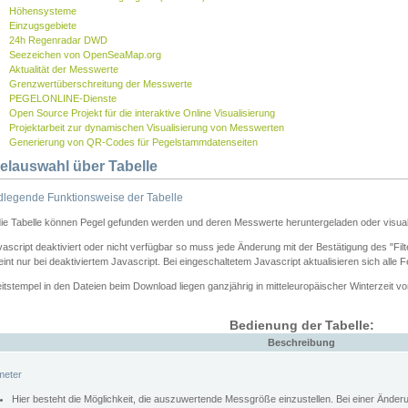
Höhensysteme
Einzugsgebiete
24h Regenradar DWD
Seezeichen von OpenSeaMap.org
Aktualität der Messwerte
Grenzwertüberschreitung der Messwerte
PEGELONLINE-Dienste
Open Source Projekt für die interaktive Online Visualisierung
Projektarbeit zur dynamischen Visualisierung von Messwerten
Generierung von QR-Codes für Pegelstammdatenseiten
elauswahl über Tabelle
legende Funktionsweise der Tabelle
die Tabelle können Pegel gefunden werden und deren Messwerte heruntergeladen oder visuali
vascript deaktiviert oder nicht verfügbar so muss jede Änderung mit der Bestätigung des "Filt
int nur bei deaktiviertem Javascript. Bei eingeschaltetem Javascript aktualisieren sich alle 
itstempel in den Dateien beim Download liegen ganzjährig in mitteleuropäischer Winterzeit vo
Bedienung der Tabelle:
Beschreibung
meter
Hier besteht die Möglichkeit, die auszuwertende Messgröße einzustellen. Bei einer Ände