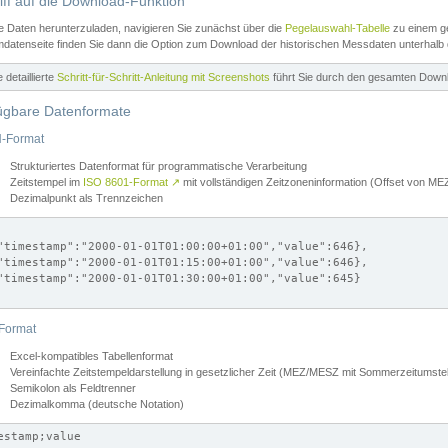
iff auf die Download-Funktion
e Daten herunterzuladen, navigieren Sie zunächst über die
Pegelauswahl-Tabelle
zu einem ge
datenseite finden Sie dann die Option zum Download der historischen Messdaten unterhalb
ne detaillierte
Schritt-für-Schritt-Anleitung mit Screenshots
führt Sie durch den gesamten Down
ügbare Datenformate
-Format
Strukturiertes Datenformat für programmatische Verarbeitung
Zeitstempel im
ISO 8601-Format
↗
mit vollständigen Zeitzoneninformation (Offset von 
Dezimalpunkt als Trennzeichen
"timestamp":"2000-01-01T01:00:00+01:00","value":646},

"timestamp":"2000-01-01T01:15:00+01:00","value":646},

"timestamp":"2000-01-01T01:30:00+01:00","value":645}

Format
Excel-kompatibles Tabellenformat
Vereinfachte Zeitstempeldarstellung in gesetzlicher Zeit (MEZ/MESZ mit Sommerzeitumstel
Semikolon als Feldtrenner
Dezimalkomma (deutsche Notation)
estamp;value
