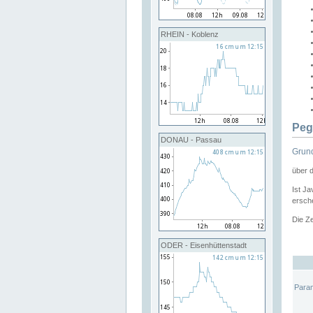
RHEIN - Koblenz
Peg
DONAU - Passau
Grund
über 
Ist Ja
ersche
Die Ze
ODER - Eisenhüttenstadt
Para