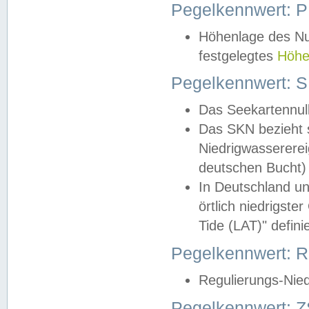
Pegelkennwert: 
Höhenlage des Nul
festgelegtes
Höhe
Pegelkennwert: 
Das Seekartennull
Das SKN bezieht s
Niedrigwassererei
deutschen Bucht) 
In Deutschland un
örtlich niedrigst
Tide (LAT)" definie
Pegelkennwert:
Regulierungs-Nie
Pegelkennwert: Z