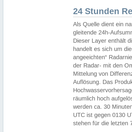
24 Stunden R
Als Quelle dient ein n
gleitende 24h-Aufsum
Dieser Layer enthält
handelt es sich um di
angeeichten“ Radarnie
der Radar- mit den O
Mittelung von Differe
Auflösung. Das Produk
Hochwasservorhersagez
räumlich hoch aufgelö
werden ca. 30 Minuten
UTC ist gegen 0130 UTC
stehen für die letzten