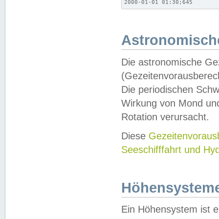
2000-01-01 01:30;645
Astronomische
Die astronomische Gez
(Gezeitenvorausberec
Die periodischen Schw
Wirkung von Mond und
Rotation verursacht.
Diese
Gezeitenvorau
Seeschifffahrt und Hy
Höhensystem
Ein Höhensystem ist e