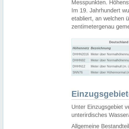
Messpunkten. Höhensy
Im 19. Jahrhundert wu
etabliert, an welchen 
zentimetergenau gem
Deutschland
Höhennetz
Bezeichnung
DHHN2016
Meter über Normalhöhennul
DHHN92
Meter über Normalhöhennul
DHHN12
Meter über Normalnull (m. 
SNN76
Meter über Höhennormal (m
Einzugsgebiet
Unter Einzugsgebiet v
unterirdisches Wasser
Allgemeine Bestandtei