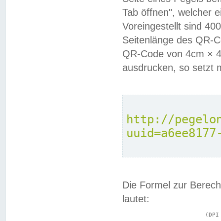
Tab öffnen", welcher 
Voreingestellt sind 4
Seitenlänge des QR-C
QR-Code von 4cm × 4c
ausdrucken, so setzt 
http://pegelo
uuid=a6ee8177
Die Formel zur Berech
lautet:
			(DPI × Druckkantenlänge in cm) ÷ 2,54 = Kantenlänge in Pixel
