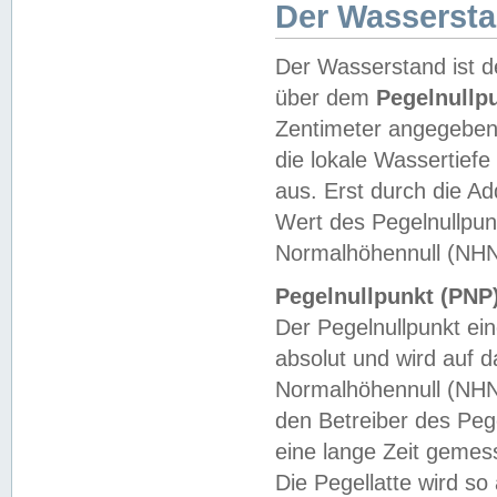
Der Wasserst
Der Wasserstand ist d
über dem
Pegelnullp
Zentimeter angegeben
die lokale Wassertie
aus. Erst durch die A
Wert des Pegelnullpun
Normalhöhennull (NHN
Pegelnullpunkt (PNP)
Der Pegelnullpunkt ei
absolut und wird auf
Normalhöhennull (NHN
den Betreiber des Pege
eine lange Zeit geme
Die Pegellatte wird s