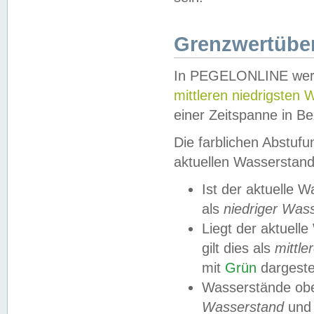
Grenzwertüber
In PEGELONLINE werde
mittleren niedrigsten
einer Zeitspanne in Be
Die farblichen Abstuf
aktuellen Wasserstand
Ist der aktuelle 
als
niedriger Was
Liegt der aktue
gilt dies als
mittle
mit
Grün
dargestel
Wasserstände obe
Wasserstand
und