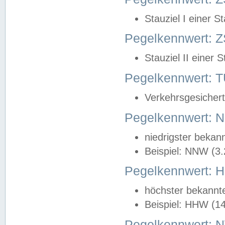
Stauziel I einer S
Pegelkennwert: Z
Stauziel II einer 
Pegelkennwert:
Verkehrsgesichert
Pegelkennwert:
niedrigster bekan
Beispiel: NNW (3
Pegelkennwert:
höchster bekannt
Beispiel: HHW (1
Pegelkennwert: 