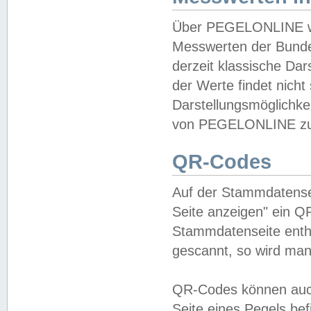
Über PEGELONLINE wer
Messwerten der Bundes
derzeit klassische Da
der Werte findet nicht 
Darstellungsmöglichkei
von PEGELONLINE zu 
QR-Codes
Auf der Stammdatensei
Seite anzeigen" ein Q
Stammdatenseite enthä
gescannt, so wird man
QR-Codes können auc
Seite eines Pegels be