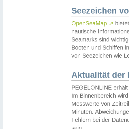
Seezeichen v
OpenSeaMap
↗
biete
nautische Information
Seamarks sind wichtig
Booten und Schiffen i
von Seezeichen wie Le
Aktualität der
PEGELONLINE erhält u
Im Binnenbereich wird 
Messwerte von Zeitreih
Minuten. Abweichungen
Fehlern bei der Daten
sein.