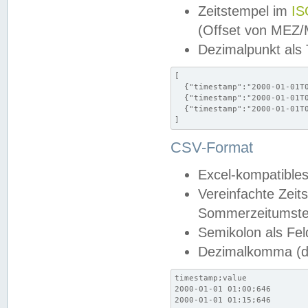
Zeitstempel im
IS
(Offset von MEZ
Dezimalpunkt als
[

  {"timestamp":"2000-01-01T0
  {"timestamp":"2000-01-01T0
  {"timestamp":"2000-01-01T0
]
CSV-Format
Excel-kompatibles
Vereinfachte Zeit
Sommerzeitumstel
Semikolon als Fel
Dezimalkomma (de
timestamp;value

2000-01-01 01:00;646

2000-01-01 01:15;646
