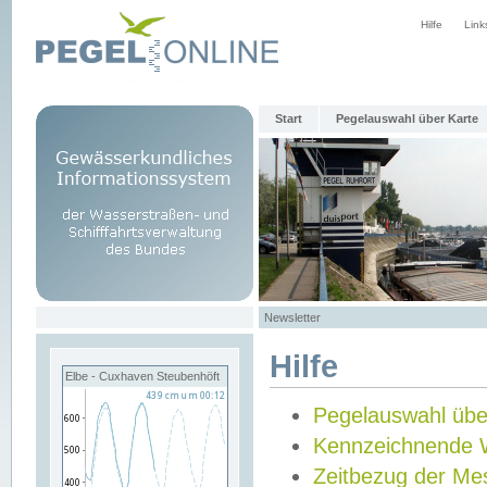
Hilfe
Link
Start
Pegelauswahl über Karte
Newsletter
Hilfe
Elbe - Cuxhaven Steubenhöft
Pegelauswahl übe
Kennzeichnende 
Zeitbezug der Me