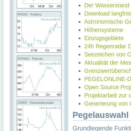
Der Wasserstand
Download langfris
RHEIN - Koblenz
Astronomische Gez
Höhensysteme
Einzugsgebiete
24h Regenradar
Seezeichen von 
DONAU - Passau
Aktualität der Me
Grenzwertübersch
PEGELONLINE-Di
Open Source Projek
Projektarbeit zur
Generierung von 
ODER - Eisenhüttenstadt
Pegelauswahl 
Grundlegende Funkti