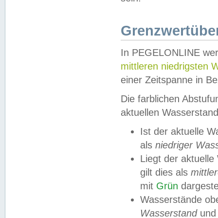
Grenzwertüber
In PEGELONLINE werde
mittleren niedrigsten
einer Zeitspanne in Be
Die farblichen Abstuf
aktuellen Wasserstand
Ist der aktuelle 
als
niedriger Was
Liegt der aktue
gilt dies als
mittle
mit
Grün
dargestel
Wasserstände obe
Wasserstand
und