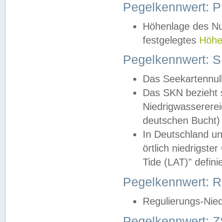
Pegelkennwert: 
Höhenlage des Nul
festgelegtes
Höhe
Pegelkennwert: 
Das Seekartennull
Das SKN bezieht s
Niedrigwassererei
deutschen Bucht) 
In Deutschland un
örtlich niedrigst
Tide (LAT)" definie
Pegelkennwert:
Regulierungs-Nie
Pegelkennwert: Z