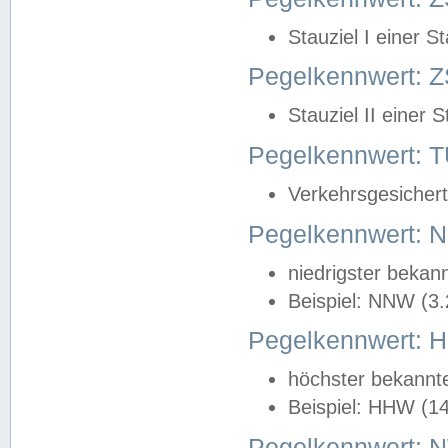
Stauziel I einer S
Pegelkennwert: Z
Stauziel II einer 
Pegelkennwert:
Verkehrsgesichert
Pegelkennwert:
niedrigster bekan
Beispiel: NNW (3
Pegelkennwert:
höchster bekannt
Beispiel: HHW (1
Pegelkennwert: 