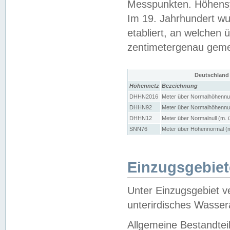
Messpunkten. Höhensy
Im 19. Jahrhundert wu
etabliert, an welchen 
zentimetergenau gem
Deutschland
Höhennetz
Bezeichnung
DHHN2016
Meter über Normalhöhennul
DHHN92
Meter über Normalhöhennul
DHHN12
Meter über Normalnull (m. 
SNN76
Meter über Höhennormal (m
Einzugsgebiet
Unter Einzugsgebiet v
unterirdisches Wasser
Allgemeine Bestandtei