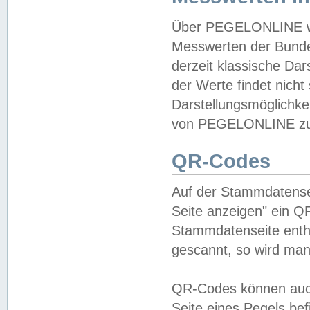
Über PEGELONLINE wer
Messwerten der Bundes
derzeit klassische Da
der Werte findet nicht 
Darstellungsmöglichkei
von PEGELONLINE zu 
QR-Codes
Auf der Stammdatensei
Seite anzeigen" ein Q
Stammdatenseite enthä
gescannt, so wird man
QR-Codes können auc
Seite eines Pegels be