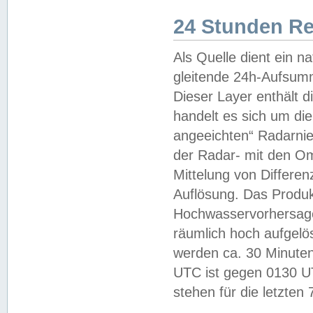
24 Stunden R
Als Quelle dient ein n
gleitende 24h-Aufsum
Dieser Layer enthält
handelt es sich um di
angeeichten“ Radarnie
der Radar- mit den O
Mittelung von Differe
Auflösung. Das Produk
Hochwasservorhersagez
räumlich hoch aufgelö
werden ca. 30 Minuten
UTC ist gegen 0130 UTC
stehen für die letzten