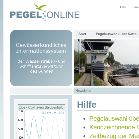
Hilfe
Link
Start
Pegelauswahl über Karte
Newsletter
Hilfe
Elbe - Cuxhaven Steubenhöft
Pegelauswahl übe
Kennzeichnende 
Zeitbezug der Me