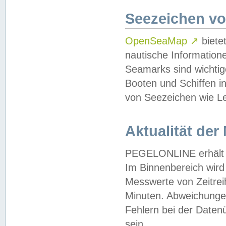
Seezeichen v
OpenSeaMap
↗
biete
nautische Information
Seamarks sind wichtig
Booten und Schiffen i
von Seezeichen wie Le
Aktualität der
PEGELONLINE erhält u
Im Binnenbereich wird 
Messwerte von Zeitreih
Minuten. Abweichungen
Fehlern bei der Daten
sein.