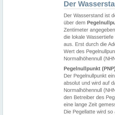
Der Wasserst
Der Wasserstand ist d
über dem
Pegelnullp
Zentimeter angegeben
die lokale Wassertie
aus. Erst durch die A
Wert des Pegelnullpun
Normalhöhennull (NHN
Pegelnullpunkt (PNP)
Der Pegelnullpunkt ei
absolut und wird auf
Normalhöhennull (NHN
den Betreiber des Pege
eine lange Zeit geme
Die Pegellatte wird s