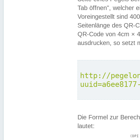
Tab öffnen", welcher 
Voreingestellt sind 4
Seitenlänge des QR-C
QR-Code von 4cm × 4c
ausdrucken, so setzt 
http://pegelo
uuid=a6ee8177
Die Formel zur Berech
lautet:
			(DPI × Druckkantenlänge in cm) ÷ 2,54 = Kantenlänge in Pixel
