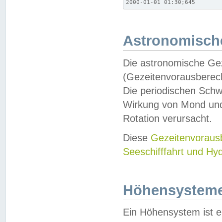
2000-01-01 01:30;645
Astronomische
Die astronomische Gez
(Gezeitenvorausberec
Die periodischen Schw
Wirkung von Mond und
Rotation verursacht.
Diese
Gezeitenvorau
Seeschifffahrt und Hy
Höhensystem
Ein Höhensystem ist e