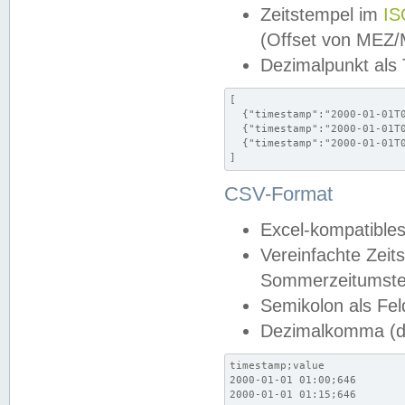
Zeitstempel im
IS
(Offset von MEZ
Dezimalpunkt als
[

  {"timestamp":"2000-01-01T0
  {"timestamp":"2000-01-01T0
  {"timestamp":"2000-01-01T0
]
CSV-Format
Excel-kompatibles
Vereinfachte Zeit
Sommerzeitumstel
Semikolon als Fel
Dezimalkomma (de
timestamp;value

2000-01-01 01:00;646

2000-01-01 01:15;646
