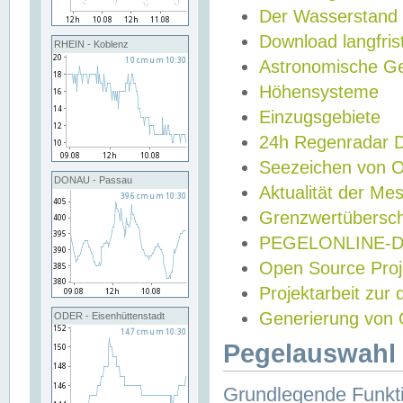
Der Wasserstand
Download langfris
RHEIN - Koblenz
Astronomische Gez
Höhensysteme
Einzugsgebiete
24h Regenradar
Seezeichen von 
DONAU - Passau
Aktualität der Me
Grenzwertübersch
PEGELONLINE-Di
Open Source Projek
Projektarbeit zur
Generierung von 
ODER - Eisenhüttenstadt
Pegelauswahl 
Grundlegende Funkti