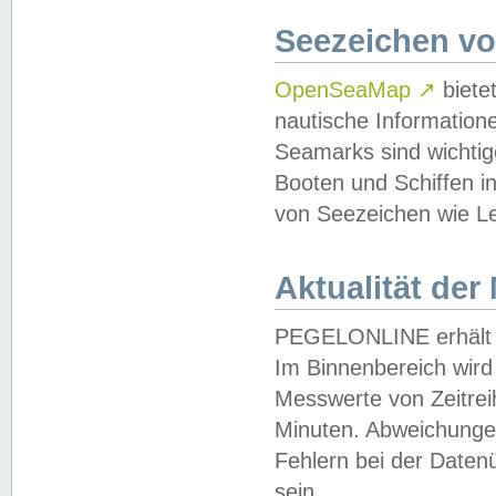
Seezeichen v
OpenSeaMap
↗
biete
nautische Information
Seamarks sind wichtig
Booten und Schiffen i
von Seezeichen wie Le
Aktualität der
PEGELONLINE erhält u
Im Binnenbereich wird 
Messwerte von Zeitreih
Minuten. Abweichungen
Fehlern bei der Daten
sein.