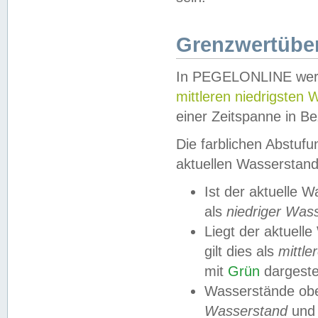
Grenzwertüber
In PEGELONLINE werde
mittleren niedrigsten
einer Zeitspanne in Be
Die farblichen Abstuf
aktuellen Wasserstand
Ist der aktuelle 
als
niedriger Was
Liegt der aktue
gilt dies als
mittle
mit
Grün
dargestel
Wasserstände obe
Wasserstand
und