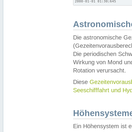
2000-01-01 01:30;645
Astronomische
Die astronomische Gez
(Gezeitenvorausberec
Die periodischen Schw
Wirkung von Mond und
Rotation verursacht.
Diese
Gezeitenvorau
Seeschifffahrt und Hy
Höhensystem
Ein Höhensystem ist e