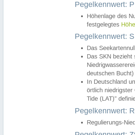
Pegelkennwert: 
Höhenlage des Nul
festgelegtes
Höhe
Pegelkennwert: 
Das Seekartennull
Das SKN bezieht s
Niedrigwassererei
deutschen Bucht) 
In Deutschland un
örtlich niedrigst
Tide (LAT)" definie
Pegelkennwert:
Regulierungs-Nie
Pegelkennwert: Z