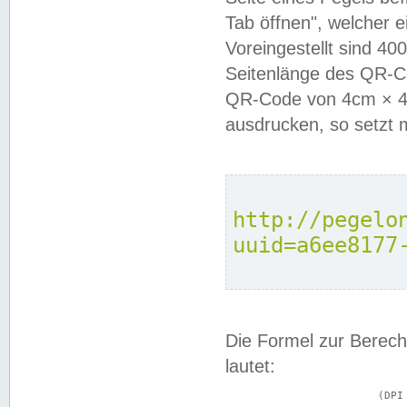
Tab öffnen", welcher 
Voreingestellt sind 4
Seitenlänge des QR-C
QR-Code von 4cm × 4c
ausdrucken, so setzt 
http://pegelo
uuid=a6ee8177
Die Formel zur Berech
lautet:
			(DPI × Druckkantenlänge in cm) ÷ 2,54 = Kantenlänge in Pixel
