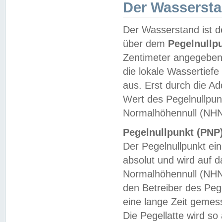
Der Wasserst
Der Wasserstand ist d
über dem
Pegelnullp
Zentimeter angegeben
die lokale Wassertie
aus. Erst durch die A
Wert des Pegelnullpun
Normalhöhennull (NHN
Pegelnullpunkt (PNP)
Der Pegelnullpunkt ei
absolut und wird auf
Normalhöhennull (NHN
den Betreiber des Pege
eine lange Zeit geme
Die Pegellatte wird s