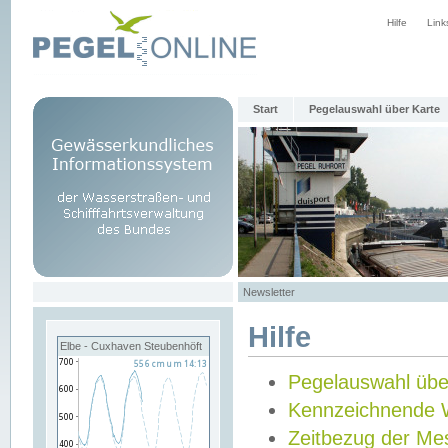
Hilfe
Link
Start
Pegelauswahl über Karte
Newsletter
Hilfe
Elbe - Cuxhaven Steubenhöft
Pegelauswahl übe
Kennzeichnende 
Zeitbezug der Me