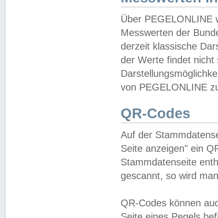
Über PEGELONLINE wer
Messwerten der Bundes
derzeit klassische Da
der Werte findet nicht 
Darstellungsmöglichkei
von PEGELONLINE zu 
QR-Codes
Auf der Stammdatensei
Seite anzeigen" ein Q
Stammdatenseite enthä
gescannt, so wird man
QR-Codes können auc
Seite eines Pegels be