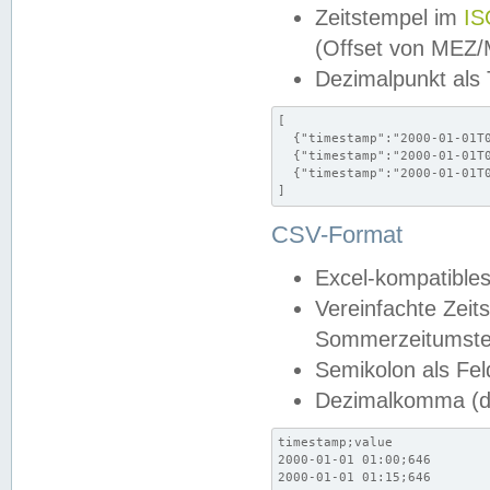
Zeitstempel im
IS
(Offset von MEZ
Dezimalpunkt als
[

  {"timestamp":"2000-01-01T0
  {"timestamp":"2000-01-01T0
  {"timestamp":"2000-01-01T0
]
CSV-Format
Excel-kompatibles
Vereinfachte Zeit
Sommerzeitumstel
Semikolon als Fel
Dezimalkomma (de
timestamp;value

2000-01-01 01:00;646

2000-01-01 01:15;646
