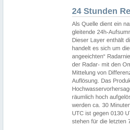
24 Stunden R
Als Quelle dient ein n
gleitende 24h-Aufsum
Dieser Layer enthält
handelt es sich um di
angeeichten“ Radarnie
der Radar- mit den O
Mittelung von Differe
Auflösung. Das Produk
Hochwasservorhersagez
räumlich hoch aufgelö
werden ca. 30 Minuten
UTC ist gegen 0130 UTC
stehen für die letzten