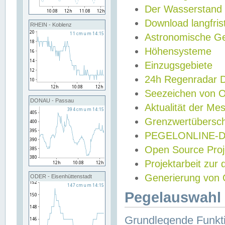
Der Wasserstand
Download langfris
RHEIN - Koblenz
Astronomische Gez
Höhensysteme
Einzugsgebiete
24h Regenradar
Seezeichen von 
DONAU - Passau
Aktualität der Me
Grenzwertübersch
PEGELONLINE-Di
Open Source Projek
Projektarbeit zur
Generierung von 
ODER - Eisenhüttenstadt
Pegelauswahl 
Grundlegende Funkti