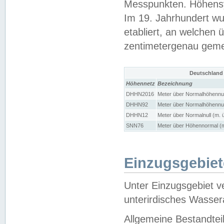
Messpunkten. Höhensy
Im 19. Jahrhundert wu
etabliert, an welchen 
zentimetergenau gem
Deutschland
Höhennetz
Bezeichnung
DHHN2016
Meter über Normalhöhennul
DHHN92
Meter über Normalhöhennul
DHHN12
Meter über Normalnull (m. 
SNN76
Meter über Höhennormal (m
Einzugsgebiet
Unter Einzugsgebiet v
unterirdisches Wasser
Allgemeine Bestandtei