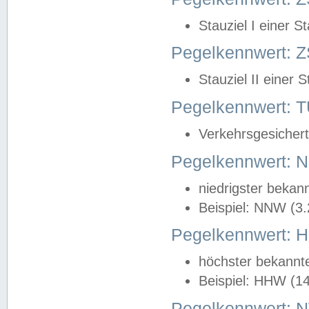
Stauziel I einer S
Pegelkennwert: Z
Stauziel II einer 
Pegelkennwert:
Verkehrsgesichert
Pegelkennwert:
niedrigster bekan
Beispiel: NNW (3
Pegelkennwert:
höchster bekannt
Beispiel: HHW (1
Pegelkennwert: 