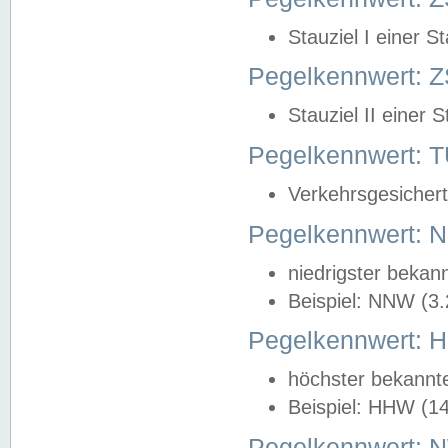
Stauziel I einer S
Pegelkennwert: Z
Stauziel II einer 
Pegelkennwert:
Verkehrsgesichert
Pegelkennwert:
niedrigster bekan
Beispiel: NNW (3
Pegelkennwert:
höchster bekannt
Beispiel: HHW (1
Pegelkennwert: 