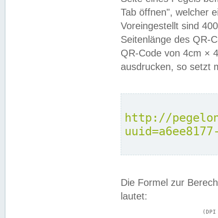
Tab öffnen", welcher 
Voreingestellt sind 4
Seitenlänge des QR-C
QR-Code von 4cm × 4c
ausdrucken, so setzt 
http://pegelo
uuid=a6ee8177
Die Formel zur Berech
lautet:
			(DPI × Druckkantenlänge in cm) ÷ 2,54 = Kantenlänge in Pixel
