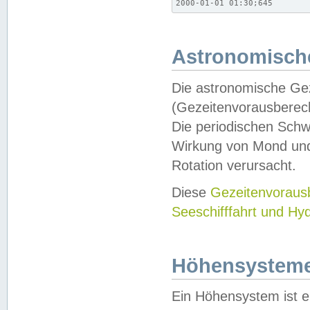
2000-01-01 01:30;645
Astronomische
Die astronomische Gez
(Gezeitenvorausberec
Die periodischen Schw
Wirkung von Mond und
Rotation verursacht.
Diese
Gezeitenvorau
Seeschifffahrt und Hy
Höhensystem
Ein Höhensystem ist e