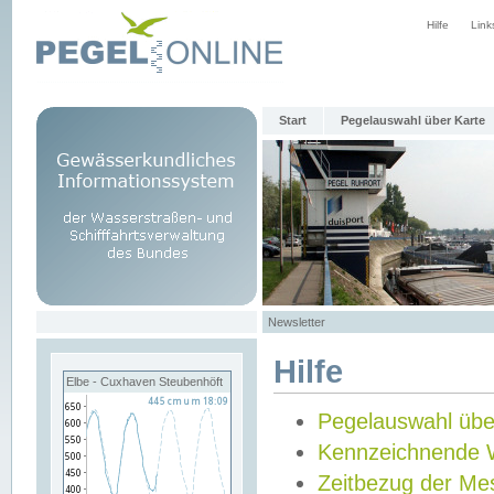
Hilfe
Link
Start
Pegelauswahl über Karte
Newsletter
Hilfe
Elbe - Cuxhaven Steubenhöft
Pegelauswahl übe
Kennzeichnende 
Zeitbezug der Me