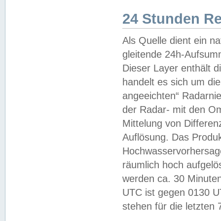
24 Stunden R
Als Quelle dient ein n
gleitende 24h-Aufsum
Dieser Layer enthält
handelt es sich um di
angeeichten“ Radarnie
der Radar- mit den O
Mittelung von Differe
Auflösung. Das Produk
Hochwasservorhersagez
räumlich hoch aufgelö
werden ca. 30 Minuten
UTC ist gegen 0130 UTC
stehen für die letzten