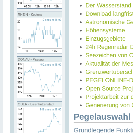
Der Wasserstand
Download langfris
RHEIN - Koblenz
Astronomische Gez
Höhensysteme
Einzugsgebiete
24h Regenradar
Seezeichen von 
DONAU - Passau
Aktualität der Me
Grenzwertübersch
PEGELONLINE-Di
Open Source Projek
Projektarbeit zur
Generierung von 
ODER - Eisenhüttenstadt
Pegelauswahl 
Grundlegende Funkti