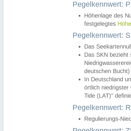
Pegelkennwert: 
Höhenlage des Nul
festgelegtes
Höhe
Pegelkennwert: 
Das Seekartennull
Das SKN bezieht s
Niedrigwassererei
deutschen Bucht) 
In Deutschland un
örtlich niedrigst
Tide (LAT)" definie
Pegelkennwert:
Regulierungs-Nie
Pegelkennwert: Z