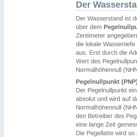
Der Wasserst
Der Wasserstand ist d
über dem
Pegelnullp
Zentimeter angegeben
die lokale Wassertie
aus. Erst durch die A
Wert des Pegelnullpun
Normalhöhennull (NHN
Pegelnullpunkt (PNP)
Der Pegelnullpunkt ei
absolut und wird auf
Normalhöhennull (NHN
den Betreiber des Pege
eine lange Zeit geme
Die Pegellatte wird s