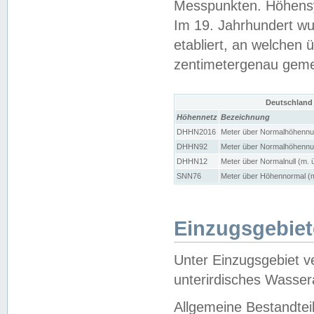
Messpunkten. Höhensy
Im 19. Jahrhundert wu
etabliert, an welchen 
zentimetergenau gem
Deutschland
Höhennetz
Bezeichnung
DHHN2016
Meter über Normalhöhennul
DHHN92
Meter über Normalhöhennul
DHHN12
Meter über Normalnull (m. 
SNN76
Meter über Höhennormal (m
Einzugsgebiet
Unter Einzugsgebiet v
unterirdisches Wasser
Allgemeine Bestandtei