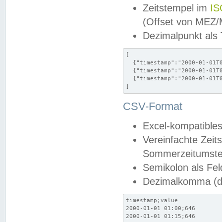
Zeitstempel im
IS
(Offset von MEZ
Dezimalpunkt als
[

  {"timestamp":"2000-01-01T0
  {"timestamp":"2000-01-01T0
  {"timestamp":"2000-01-01T0
]
CSV-Format
Excel-kompatibles
Vereinfachte Zeit
Sommerzeitumstel
Semikolon als Fel
Dezimalkomma (de
timestamp;value

2000-01-01 01:00;646

2000-01-01 01:15;646
