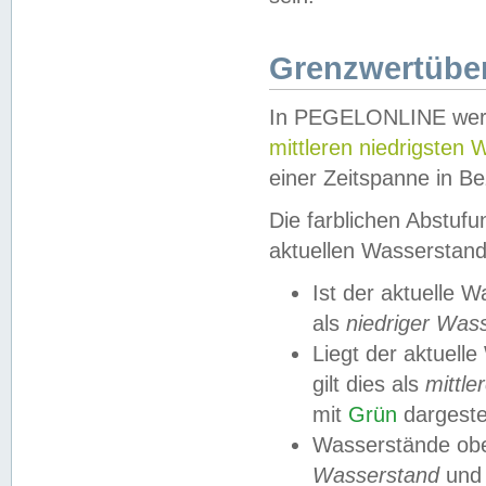
Grenzwertüber
In PEGELONLINE werde
mittleren niedrigsten
einer Zeitspanne in Be
Die farblichen Abstuf
aktuellen Wasserstand
Ist der aktuelle 
als
niedriger Was
Liegt der aktue
gilt dies als
mittle
mit
Grün
dargestel
Wasserstände obe
Wasserstand
und