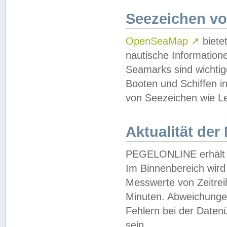
Seezeichen v
OpenSeaMap
↗
biete
nautische Information
Seamarks sind wichtig
Booten und Schiffen i
von Seezeichen wie Le
Aktualität der
PEGELONLINE erhält u
Im Binnenbereich wird 
Messwerte von Zeitreih
Minuten. Abweichungen
Fehlern bei der Daten
sein.