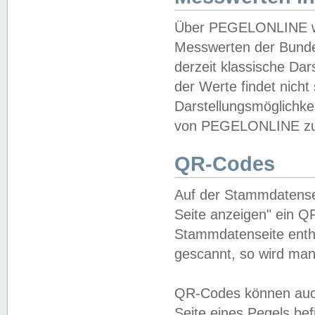
Über PEGELONLINE wer
Messwerten der Bundes
derzeit klassische Da
der Werte findet nicht 
Darstellungsmöglichkei
von PEGELONLINE zu 
QR-Codes
Auf der Stammdatensei
Seite anzeigen" ein Q
Stammdatenseite enthä
gescannt, so wird man
QR-Codes können auc
Seite eines Pegels be