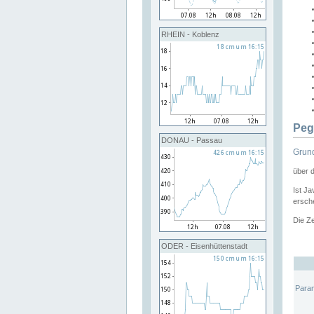
RHEIN - Koblenz
Peg
DONAU - Passau
Grund
über 
Ist Ja
ersche
Die Ze
ODER - Eisenhüttenstadt
Para