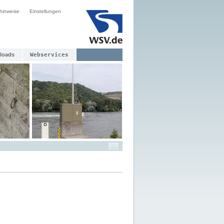
hinweise
Einstellungen
loads
Webservices