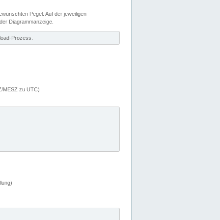
wünschten Pegel. Auf der jeweiligen
 der Diagrammanzeige.
load-Prozess.
MEZ/MESZ zu UTC)
lung)