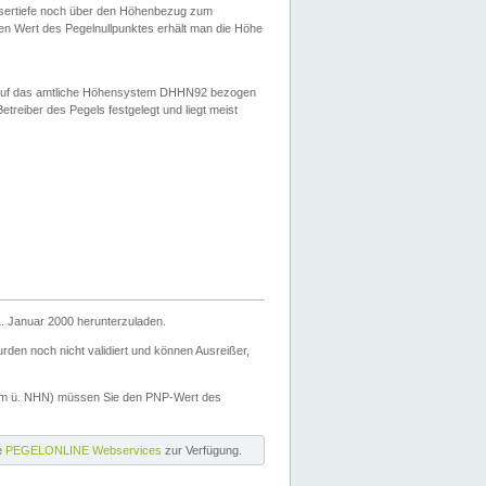
ssertiefe noch über den Höhenbezug zum
en Wert des Pegelnullpunktes erhält man die Höhe
d auf das amtliche Höhensystem DHHN92 bezogen
reiber des Pegels festgelegt und liegt meist
. Januar 2000 herunterzuladen.
den noch nicht validiert und können Ausreißer,
(m ü. NHN) müssen Sie den PNP-Wert des
ie
PEGELONLINE Webservices
zur Verfügung.