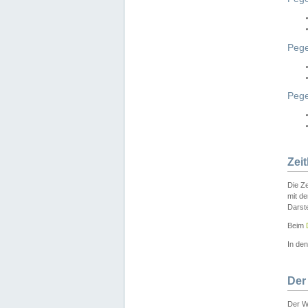
Pege
Peg
Zei
Die Ze
mit d
Darst
Beim
In de
Der
Der W