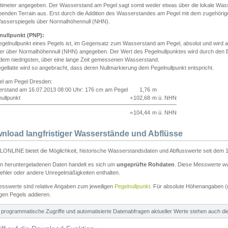
ntimeter angegeben. Der Wasserstand am Pegel sagt somit weder etwas über die lokale Wa
enden Terrain aus. Erst durch die Addition des Wasserstandes am Pegel mit dem zugehörig
asserspiegels über Normalhöhennull (NHN).
nullpunkt (PNP):
egelnullpunkt eines Pegels ist, im Gegensatz zum Wasserstand am Pegel, absolut und wir
ter über Normalhöhennull (NHN) angegeben. Der Wert des Pegelnullpunktes wird durch den Bet
 dem niedrigsten, über eine lange Zeit gemessenen Wasserstand.
gellatte wird so angebracht, dass deren Nullmarkierung dem Pegelnullpunkt entspricht.
iel am Pegel Dresden:
rstand am 16.07.2013 08:00 Uhr: 176 cm am Pegel
1,76
m
ullpunkt
+
102,68
m ü. NHN
=
104,44
m ü. NHN
nload langfristiger Wasserstände und Abflüsse
ONLINE bietet die Möglichkeit, historische Wasserstandsdaten und Abflusswerte seit dem 1
en heruntergeladenen Daten handelt es sich um
ungeprüfte Rohdaten
. Diese Messwerte wur
ehler oder andere Unregelmäßigkeiten enthalten.
esswerte sind relative Angaben zum jeweiligen
Pegelnullpunkt
. Für absolute Höhenangaben 
igen Pegels addieren.
ür programmatische Zugriffe und automatisierte Datenabfragen aktueller Werte stehen auch d