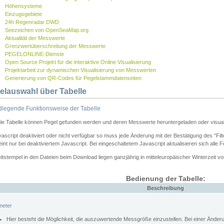
Höhensysteme
Einzugsgebiete
24h Regenradar DWD
Seezeichen von OpenSeaMap.org
Aktualität der Messwerte
Grenzwertüberschreitung der Messwerte
PEGELONLINE-Dienste
Open Source Projekt für die interaktive Online Visualisierung
Projektarbeit zur dynamischen Visualisierung von Messwerten
Generierung von QR-Codes für Pegelstammdatenseiten
elauswahl über Tabelle
legende Funktionsweise der Tabelle
die Tabelle können Pegel gefunden werden und deren Messwerte heruntergeladen oder visuali
vascript deaktiviert oder nicht verfügbar so muss jede Änderung mit der Bestätigung des "Filt
int nur bei deaktiviertem Javascript. Bei eingeschaltetem Javascript aktualisieren sich alle 
itstempel in den Dateien beim Download liegen ganzjährig in mitteleuropäischer Winterzeit vo
Bedienung der Tabelle:
Beschreibung
meter
Hier besteht die Möglichkeit, die auszuwertende Messgröße einzustellen. Bei einer Ände