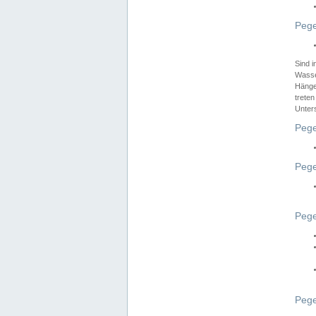
Pege
Sind 
Wasser
Hänge
treten
Unter
Pege
Pege
Pege
Pege