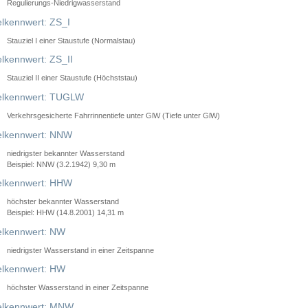
Regulierungs-Niedrigwasserstand
lkennwert: ZS_I
Stauziel I einer Staustufe (Normalstau)
lkennwert: ZS_II
Stauziel II einer Staustufe (Höchststau)
elkennwert: TUGLW
Verkehrsgesicherte Fahrrinnentiefe unter GlW (Tiefe unter GlW)
lkennwert: NNW
niedrigster bekannter Wasserstand
Beispiel: NNW (3.2.1942) 9,30 m
lkennwert: HHW
höchster bekannter Wasserstand
Beispiel: HHW (14.8.2001) 14,31 m
lkennwert: NW
niedrigster Wasserstand in einer Zeitspanne
lkennwert: HW
höchster Wasserstand in einer Zeitspanne
elkennwert: MNW