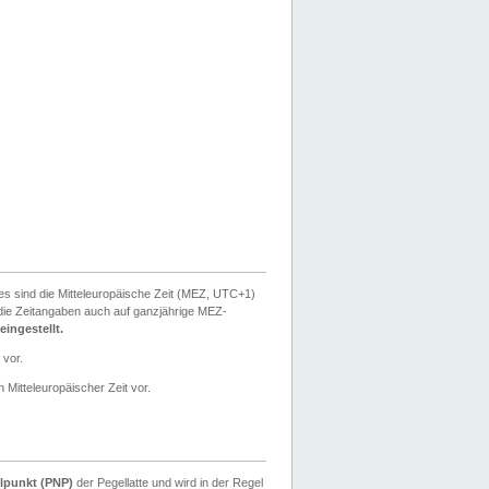
ies sind die Mitteleuropäische Zeit (MEZ, UTC+1)
ie Zeitangaben auch auf ganzjährige MEZ-
ingestellt.
 vor.
 Mitteleuropäischer Zeit vor.
lpunkt (PNP)
der Pegellatte und wird in der Regel