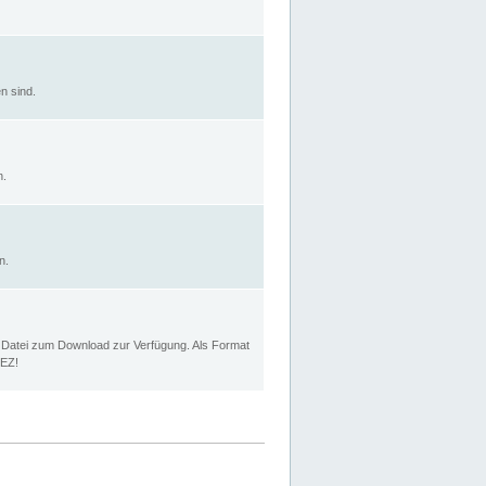
n sind.
n.
n.
p Datei zum Download zur Verfügung. Als Format
MEZ!