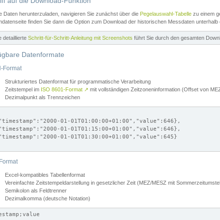
iff auf die Download-Funktion
e Daten herunterzuladen, navigieren Sie zunächst über die
Pegelauswahl-Tabelle
zu einem ge
datenseite finden Sie dann die Option zum Download der historischen Messdaten unterhalb
ne detaillierte
Schritt-für-Schritt-Anleitung mit Screenshots
führt Sie durch den gesamten Down
ügbare Datenformate
-Format
Strukturiertes Datenformat für programmatische Verarbeitung
Zeitstempel im
ISO 8601-Format
↗
mit vollständigen Zeitzoneninformation (Offset von 
Dezimalpunkt als Trennzeichen
"timestamp":"2000-01-01T01:00:00+01:00","value":646},

"timestamp":"2000-01-01T01:15:00+01:00","value":646},

"timestamp":"2000-01-01T01:30:00+01:00","value":645}

Format
Excel-kompatibles Tabellenformat
Vereinfachte Zeitstempeldarstellung in gesetzlicher Zeit (MEZ/MESZ mit Sommerzeitumstel
Semikolon als Feldtrenner
Dezimalkomma (deutsche Notation)
estamp;value
