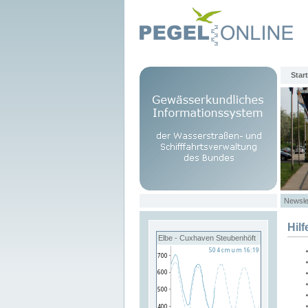
Start
Newsle
Hilf
Elbe - Cuxhaven Steubenhöft