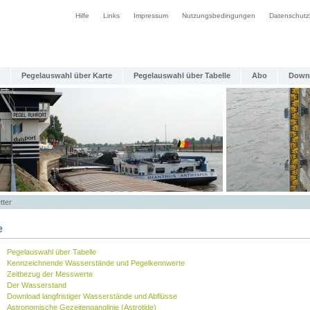
Hilfe
Links
Impressum
Nutzungsbedingungen
Datenschutz
Pegelauswahl über Karte
Pegelauswahl über Tabelle
Abo
Down
tter
e
Pegelauswahl über Tabelle
Kennzeichnende Wasserstände und Pegelkennwerte
Zeitbezug der Messwerte
Der Wasserstand
Download langfristiger Wasserstände und Abflüsse
Astronomische Gezeitenganglinie (Astrotide)