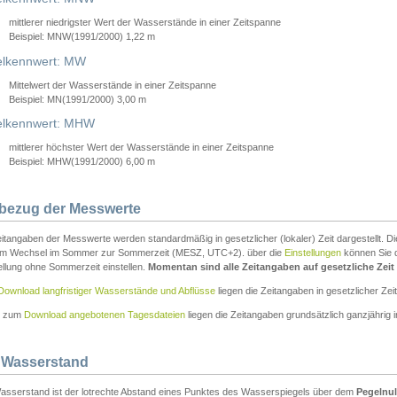
mittlerer niedrigster Wert der Wasserstände in einer Zeitspanne
Beispiel: MNW(1991/2000) 1,22 m
lkennwert: MW
Mittelwert der Wasserstände in einer Zeitspanne
Beispiel: MN(1991/2000) 3,00 m
elkennwert: MHW
mittlerer höchster Wert der Wasserstände in einer Zeitspanne
Beispiel: MHW(1991/2000) 6,00 m
tbezug der Messwerte
itangaben der Messwerte werden standardmäßig in gesetzlicher (lokaler) Zeit dargestellt. D
em Wechsel im Sommer zur Sommerzeit (MESZ, UTC+2). über die
Einstellungen
können Sie d
ellung ohne Sommerzeit einstellen.
Momentan sind alle Zeitangaben auf gesetzliche Zeit e
Download langfristiger Wasserstände und Abflüsse
liegen die Zeitangaben in gesetzlicher Zeit
n zum
Download angebotenen Tagesdateien
liegen die Zeitangaben grundsätzlich ganzjährig in
 Wasserstand
asserstand ist der lotrechte Abstand eines Punktes des Wasserspiegels über dem
Pegelnul