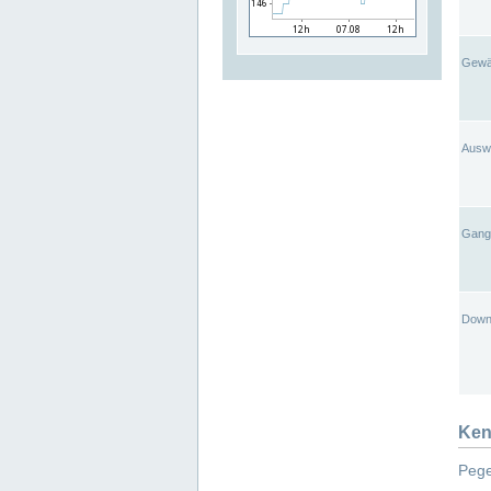
Gewä
Ausw
Gangl
Down
Ken
Pege