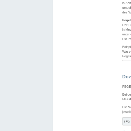
in Ze
umgeb
des W
Pegel
Der P
in Me
unter
Die Pe
Beisp
Wasse
Pegeln
Dow
PEGEL
Bei d
Messf
Die M
jeweil
ℹ️ F