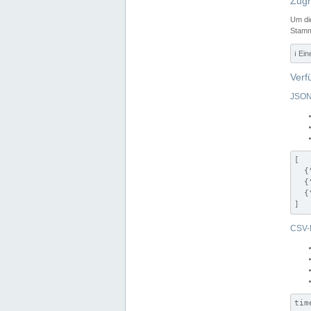
Zugr
Um di
Stamm
ℹ️ Ei
Verf
JSON
[

  {
  {
  {
]
CSV-
tim