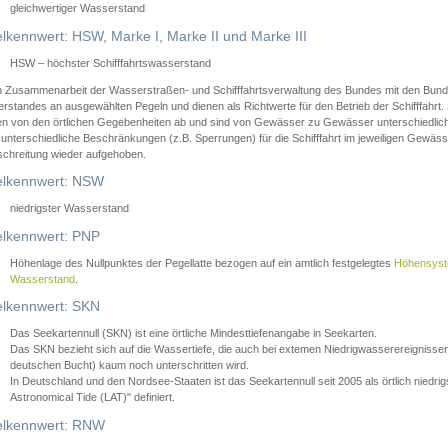
gleichwertiger Wasserstand
lkennwert: HSW, Marke I, Marke II und Marke III
HSW – höchster Schifffahrtswasserstand
in Zusammenarbeit der Wasserstraßen- und Schifffahrtsverwaltung des Bundes mit den Bund
standes an ausgewählten Pegeln und dienen als Richtwerte für den Betrieb der Schifffahrt. 
n von den örtlichen Gegebenheiten ab und sind von Gewässer zu Gewässer unterschiedlich
 unterschiedliche Beschränkungen (z.B. Sperrungen) für die Schifffahrt im jeweiligen Gewäss
schreitung wieder aufgehoben.
lkennwert: NSW
niedrigster Wasserstand
lkennwert: PNP
Höhenlage des Nullpunktes der Pegellatte bezogen auf ein amtlich festgelegtes
Höhensys
Wasserstand
.
lkennwert: SKN
Das Seekartennull (SKN) ist eine örtliche Mindesttiefenangabe in Seekarten.
Das SKN bezieht sich auf die Wassertiefe, die auch bei extemen Niedrigwasserereignissen
deutschen Bucht) kaum noch unterschritten wird.
In Deutschland und den Nordsee-Staaten ist das Seekartennull seit 2005 als örtlich nie
Astronomical Tide (LAT)" definiert.
lkennwert: RNW