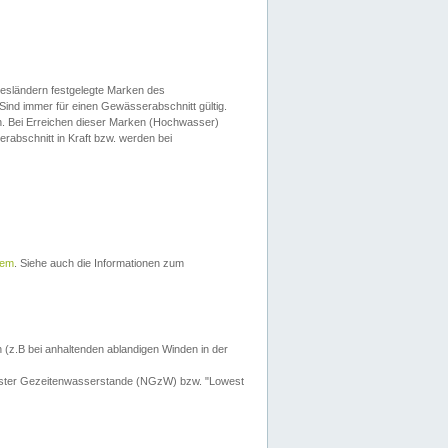
esländern festgelegte Marken des
Sind immer für einen Gewässerabschnitt gültig.
. Bei Erreichen dieser Marken (Hochwasser)
erabschnitt in Kraft bzw. werden bei
tem
. Siehe auch die Informationen zum
 (z.B bei anhaltenden ablandigen Winden in der
drigster Gezeitenwasserstande (NGzW) bzw. "Lowest