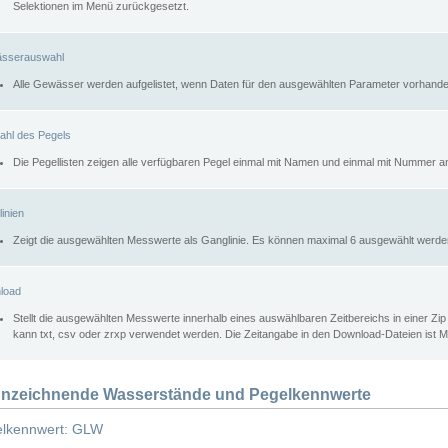
Selektionen im Menü zurückgesetzt.
sserauswahl
Alle Gewässer werden aufgelistet, wenn Daten für den ausgewählten Parameter vorhande
ahl des Pegels
Die Pegellisten zeigen alle verfügbaren Pegel einmal mit Namen und einmal mit Nummer a
inien
Zeigt die ausgewählten Messwerte als Ganglinie. Es können maximal 6 ausgewählt werde
load
Stellt die ausgewählten Messwerte innerhalb eines auswählbaren Zeitbereichs in einer Zi
kann txt, csv oder zrxp verwendet werden. Die Zeitangabe in den Download-Dateien ist 
nzeichnende Wasserstände und Pegelkennwerte
lkennwert: GLW