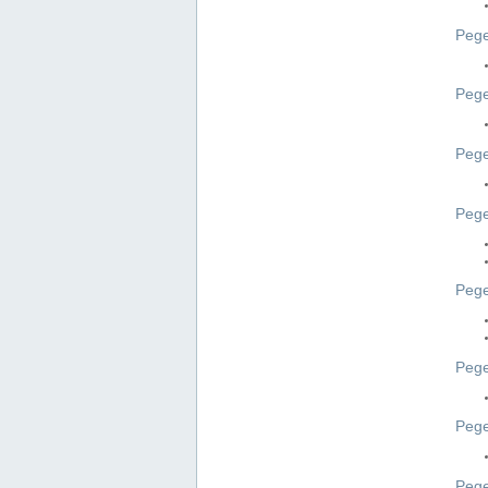
Pege
Pege
Peg
Pege
Pege
Pege
Pege
Peg