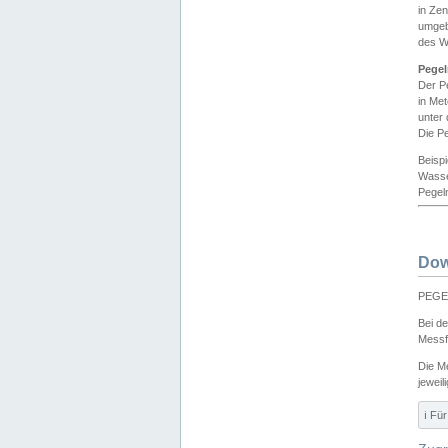
in Ze
umgeb
des W
Pegel
Der P
in Me
unter
Die Pe
Beisp
Wasse
Pegeln
Dow
PEGEL
Bei d
Messf
Die M
jeweil
ℹ️ F