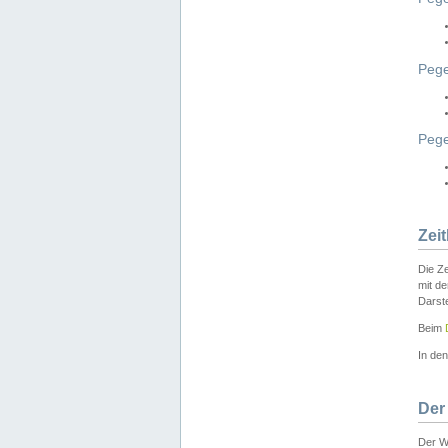
Pege
Peg
Zei
Die Ze
mit d
Darst
Beim
In de
Der
Der W