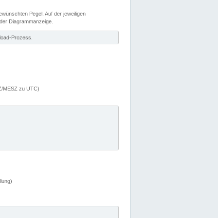
wünschten Pegel. Auf der jeweiligen
 der Diagrammanzeige.
load-Prozess.
MEZ/MESZ zu UTC)
lung)