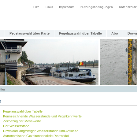
Hilfe
Links
Impressum
Nutzungsbedingungen
Datenschutz
Pegelauswahl über Karte
Pegelauswahl über Tabelle
Abo
Down
tter
e
Pegelauswahl über Tabelle
Kennzeichnende Wasserstände und Pegelkennwerte
Zeitbezug der Messwerte
Der Wasserstand
Download langfristiger Wasserstände und Abflüsse
Astronomische Gezeitenganglinie (Astrotide)