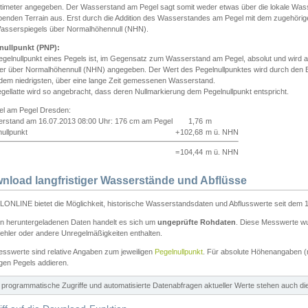
ntimeter angegeben. Der Wasserstand am Pegel sagt somit weder etwas über die lokale Wa
enden Terrain aus. Erst durch die Addition des Wasserstandes am Pegel mit dem zugehörig
asserspiegels über Normalhöhennull (NHN).
nullpunkt (PNP):
egelnullpunkt eines Pegels ist, im Gegensatz zum Wasserstand am Pegel, absolut und wir
ter über Normalhöhennull (NHN) angegeben. Der Wert des Pegelnullpunktes wird durch den Bet
 dem niedrigsten, über eine lange Zeit gemessenen Wasserstand.
gellatte wird so angebracht, dass deren Nullmarkierung dem Pegelnullpunkt entspricht.
iel am Pegel Dresden:
rstand am 16.07.2013 08:00 Uhr: 176 cm am Pegel
1,76
m
ullpunkt
+
102,68
m ü. NHN
=
104,44
m ü. NHN
nload langfristiger Wasserstände und Abflüsse
ONLINE bietet die Möglichkeit, historische Wasserstandsdaten und Abflusswerte seit dem 1
en heruntergeladenen Daten handelt es sich um
ungeprüfte Rohdaten
. Diese Messwerte wur
ehler oder andere Unregelmäßigkeiten enthalten.
esswerte sind relative Angaben zum jeweiligen
Pegelnullpunkt
. Für absolute Höhenangaben 
igen Pegels addieren.
ür programmatische Zugriffe und automatisierte Datenabfragen aktueller Werte stehen auch d