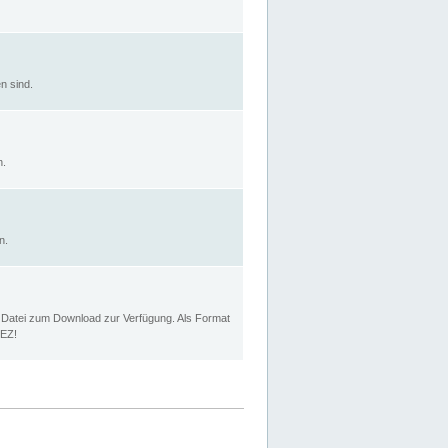
n sind.
n.
n.
p Datei zum Download zur Verfügung. Als Format
MEZ!