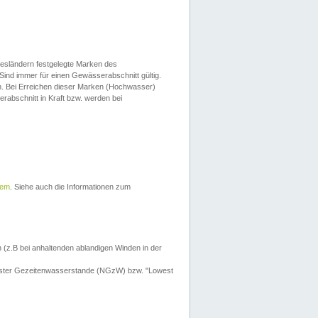
esländern festgelegte Marken des
Sind immer für einen Gewässerabschnitt gültig.
. Bei Erreichen dieser Marken (Hochwasser)
erabschnitt in Kraft bzw. werden bei
tem
. Siehe auch die Informationen zum
 (z.B bei anhaltenden ablandigen Winden in der
drigster Gezeitenwasserstande (NGzW) bzw. "Lowest