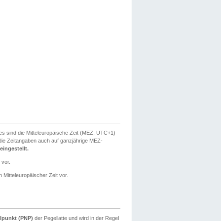
ies sind die Mitteleuropäische Zeit (MEZ, UTC+1)
ie Zeitangaben auch auf ganzjährige MEZ-
ingestellt.
 vor.
 Mitteleuropäischer Zeit vor.
lpunkt (PNP)
der Pegellatte und wird in der Regel