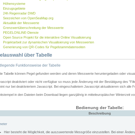
Höhensysteme
Einzugsgebiete
24h Regenradar DWD
Seezeichen von OpenSeaMap.org
Aktualität der Messwerte
Grenzwertüberschreitung der Messwerte
PEGELONLINE-Dienste
Open Source Projekt für die interaktive Online Visualisierung
Projektarbeit zur dynamischen Visualisierung von Messwerten
Generierung von QR-Codes für Pegelstammdatenseiten
elauswahl über Tabelle
legende Funktionsweise der Tabelle
die Tabelle können Pegel gefunden werden und deren Messwerte heruntergeladen oder visuali
vascript deaktiviert oder nicht verfügbar so muss jede Änderung mit der Bestätigung des "Filt
int nur bei deaktiviertem Javascript. Bei eingeschaltetem Javascript aktualisieren sich alle 
itstempel in den Dateien beim Download liegen ganzjährig in mitteleuropäischer Winterzeit vo
Bedienung der Tabelle:
Beschreibung
meter
Hier besteht die Möglichkeit, die auszuwertende Messgröße einzustellen. Bei einer Ände