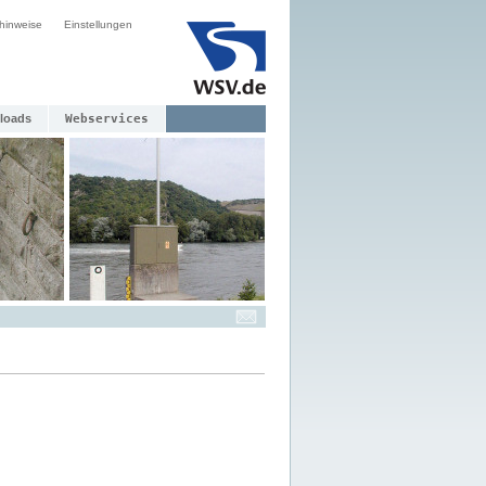
hinweise
Einstellungen
loads
Webservices