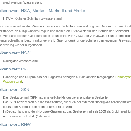
gleichwertiger Wasserstand
lkennwert: HSW, Marke I, Marke II und Marke III
HSW – höchster Schifffahrtswasserstand
in Zusammenarbeit der Wasserstraßen- und Schifffahrtsverwaltung des Bundes mit den Bund
standes an ausgewählten Pegeln und dienen als Richtwerte für den Betrieb der Schifffahrt. 
n von den örtlichen Gegebenheiten ab und sind von Gewässer zu Gewässer unterschiedlich
 unterschiedliche Beschränkungen (z.B. Sperrungen) für die Schifffahrt im jeweiligen Gewäss
schreitung wieder aufgehoben.
lkennwert: NSW
niedrigster Wasserstand
lkennwert: PNP
Höhenlage des Nullpunktes der Pegellatte bezogen auf ein amtlich festgelegtes
Höhensys
Wasserstand
.
lkennwert: SKN
Das Seekartennull (SKN) ist eine örtliche Mindesttiefenangabe in Seekarten.
Das SKN bezieht sich auf die Wassertiefe, die auch bei extemen Niedrigwasserereignissen
deutschen Bucht) kaum noch unterschritten wird.
In Deutschland und den Nordsee-Staaten ist das Seekartennull seit 2005 als örtlich nie
Astronomical Tide (LAT)" definiert.
lkennwert: RNW