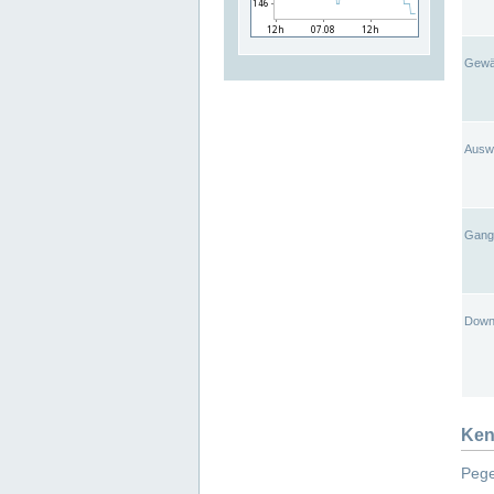
Gewä
Ausw
Gangl
Down
Ken
Pege