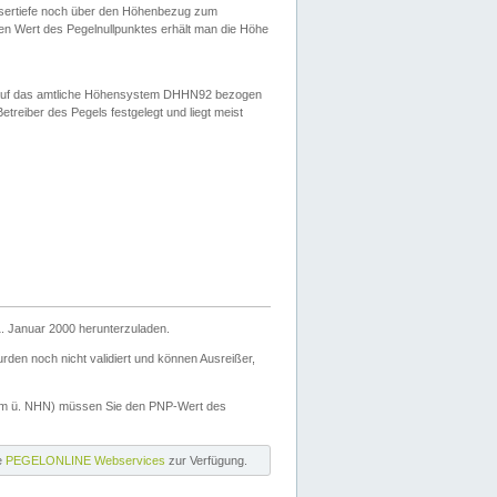
ssertiefe noch über den Höhenbezug zum
en Wert des Pegelnullpunktes erhält man die Höhe
d auf das amtliche Höhensystem DHHN92 bezogen
reiber des Pegels festgelegt und liegt meist
. Januar 2000 herunterzuladen.
den noch nicht validiert und können Ausreißer,
(m ü. NHN) müssen Sie den PNP-Wert des
ie
PEGELONLINE Webservices
zur Verfügung.