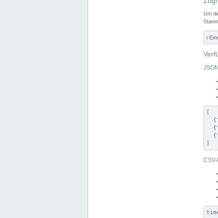
Zugr
Um di
Stamm
ℹ️ Ei
Verf
JSON
[

  {
  {
  {
]
CSV-
tim