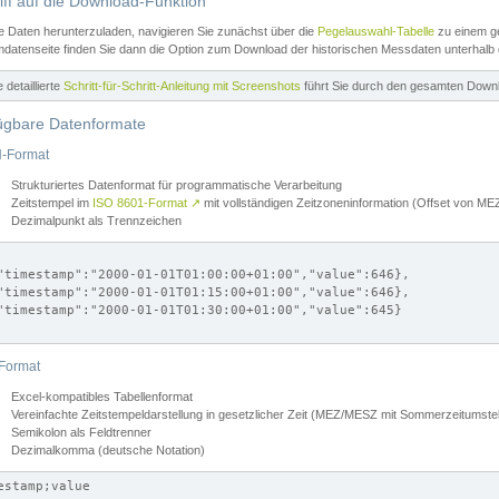
iff auf die Download-Funktion
e Daten herunterzuladen, navigieren Sie zunächst über die
Pegelauswahl-Tabelle
zu einem ge
datenseite finden Sie dann die Option zum Download der historischen Messdaten unterhalb
ne detaillierte
Schritt-für-Schritt-Anleitung mit Screenshots
führt Sie durch den gesamten Down
ügbare Datenformate
-Format
Strukturiertes Datenformat für programmatische Verarbeitung
Zeitstempel im
ISO 8601-Format
↗
mit vollständigen Zeitzoneninformation (Offset von 
Dezimalpunkt als Trennzeichen
"timestamp":"2000-01-01T01:00:00+01:00","value":646},

"timestamp":"2000-01-01T01:15:00+01:00","value":646},

"timestamp":"2000-01-01T01:30:00+01:00","value":645}

Format
Excel-kompatibles Tabellenformat
Vereinfachte Zeitstempeldarstellung in gesetzlicher Zeit (MEZ/MESZ mit Sommerzeitumstel
Semikolon als Feldtrenner
Dezimalkomma (deutsche Notation)
estamp;value
