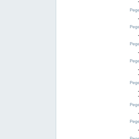
Pege
Pege
Peg
Pege
Pege
Pege
Pege
Peg