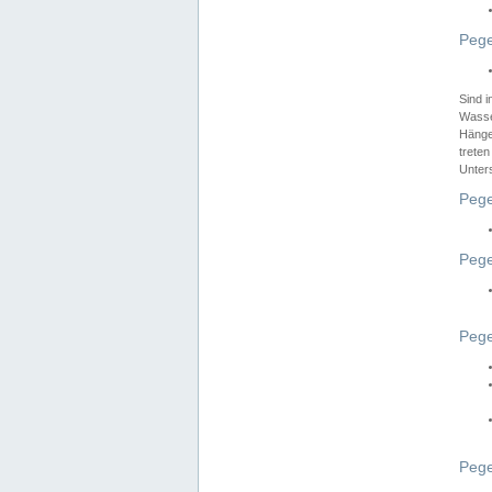
Pege
Sind 
Wasser
Hänge
treten
Unter
Pege
Pege
Pege
Pege