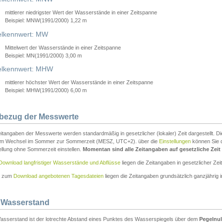
mittlerer niedrigster Wert der Wasserstände in einer Zeitspanne
Beispiel: MNW(1991/2000) 1,22 m
lkennwert: MW
Mittelwert der Wasserstände in einer Zeitspanne
Beispiel: MN(1991/2000) 3,00 m
elkennwert: MHW
mittlerer höchster Wert der Wasserstände in einer Zeitspanne
Beispiel: MHW(1991/2000) 6,00 m
tbezug der Messwerte
itangaben der Messwerte werden standardmäßig in gesetzlicher (lokaler) Zeit dargestellt. D
em Wechsel im Sommer zur Sommerzeit (MESZ, UTC+2). über die
Einstellungen
können Sie d
ellung ohne Sommerzeit einstellen.
Momentan sind alle Zeitangaben auf gesetzliche Zeit e
Download langfristiger Wasserstände und Abflüsse
liegen die Zeitangaben in gesetzlicher Zeit
n zum
Download angebotenen Tagesdateien
liegen die Zeitangaben grundsätzlich ganzjährig in
 Wasserstand
asserstand ist der lotrechte Abstand eines Punktes des Wasserspiegels über dem
Pegelnul