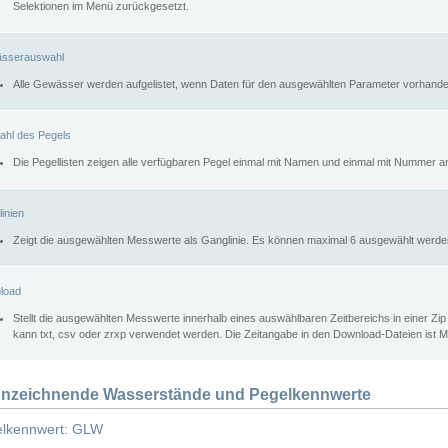
Selektionen im Menü zurückgesetzt.
sserauswahl
Alle Gewässer werden aufgelistet, wenn Daten für den ausgewählten Parameter vorhande
ahl des Pegels
Die Pegellisten zeigen alle verfügbaren Pegel einmal mit Namen und einmal mit Nummer a
inien
Zeigt die ausgewählten Messwerte als Ganglinie. Es können maximal 6 ausgewählt werde
load
Stellt die ausgewählten Messwerte innerhalb eines auswählbaren Zeitbereichs in einer Zi
kann txt, csv oder zrxp verwendet werden. Die Zeitangabe in den Download-Dateien ist 
nzeichnende Wasserstände und Pegelkennwerte
lkennwert: GLW