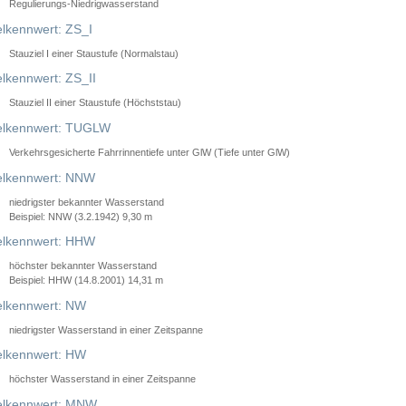
Regulierungs-Niedrigwasserstand
lkennwert: ZS_I
Stauziel I einer Staustufe (Normalstau)
lkennwert: ZS_II
Stauziel II einer Staustufe (Höchststau)
elkennwert: TUGLW
Verkehrsgesicherte Fahrrinnentiefe unter GlW (Tiefe unter GlW)
lkennwert: NNW
niedrigster bekannter Wasserstand
Beispiel: NNW (3.2.1942) 9,30 m
lkennwert: HHW
höchster bekannter Wasserstand
Beispiel: HHW (14.8.2001) 14,31 m
lkennwert: NW
niedrigster Wasserstand in einer Zeitspanne
lkennwert: HW
höchster Wasserstand in einer Zeitspanne
elkennwert: MNW