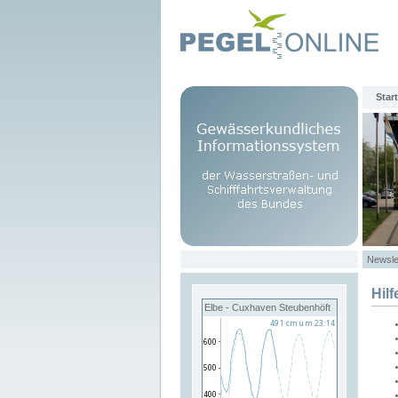
Start
Newsle
Hilf
Elbe - Cuxhaven Steubenhöft