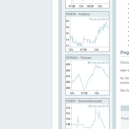
RHEIN - Koblenz
Peg
DONAU - Passau
Grund
über 
Ist Ja
ersche
Die Ze
ODER - Eisenhüttenstadt
Para