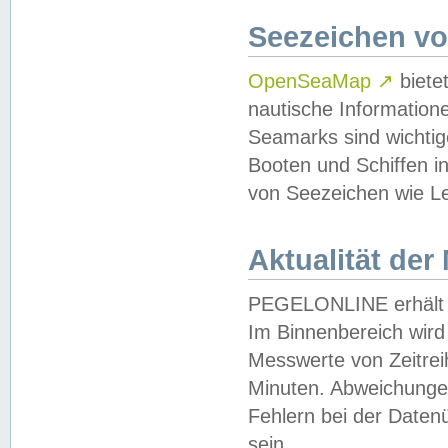
Seezeichen v
OpenSeaMap
↗
biete
nautische Information
Seamarks sind wichtig
Booten und Schiffen i
von Seezeichen wie Le
Aktualität der
PEGELONLINE erhält u
Im Binnenbereich wird 
Messwerte von Zeitreih
Minuten. Abweichungen
Fehlern bei der Daten
sein.