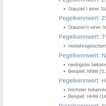
Stauziel I einer S
Pegelkennwert: Z
Stauziel II einer 
Pegelkennwert:
Verkehrsgesichert
Pegelkennwert:
niedrigster bekan
Beispiel: NNW (3
Pegelkennwert:
höchster bekannt
Beispiel: HHW (1
Pegelkennwert: 