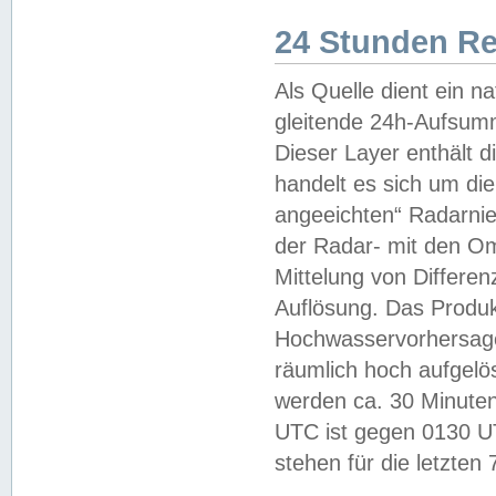
24 Stunden R
Als Quelle dient ein n
gleitende 24h-Aufsum
Dieser Layer enthält
handelt es sich um di
angeeichten“ Radarnie
der Radar- mit den O
Mittelung von Differe
Auflösung. Das Produk
Hochwasservorhersagez
räumlich hoch aufgelö
werden ca. 30 Minuten
UTC ist gegen 0130 UTC
stehen für die letzten