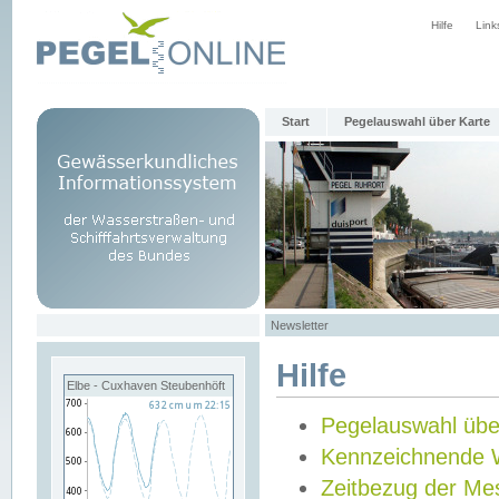
Hilfe
Link
Start
Pegelauswahl über Karte
Newsletter
Hilfe
Elbe - Cuxhaven Steubenhöft
Pegelauswahl übe
Kennzeichnende 
Zeitbezug der Me