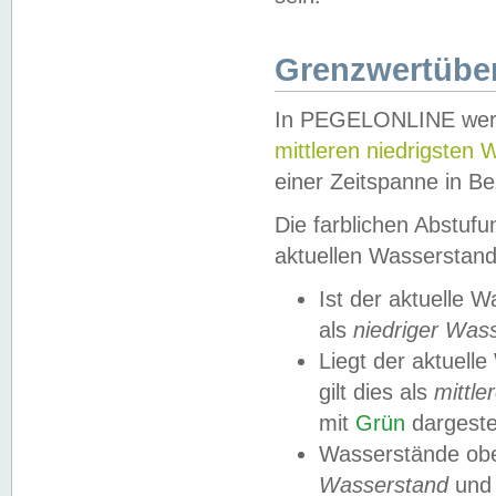
Grenzwertüber
In PEGELONLINE werde
mittleren niedrigsten
einer Zeitspanne in Be
Die farblichen Abstuf
aktuellen Wasserstand
Ist der aktuelle 
als
niedriger Was
Liegt der aktue
gilt dies als
mittle
mit
Grün
dargestel
Wasserstände obe
Wasserstand
und