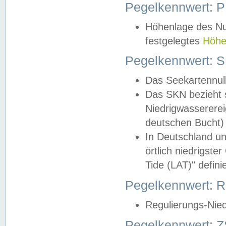
Pegelkennwert: 
Höhenlage des Nul
festgelegtes
Höhe
Pegelkennwert: 
Das Seekartennull
Das SKN bezieht s
Niedrigwassererei
deutschen Bucht) 
In Deutschland un
örtlich niedrigst
Tide (LAT)" definie
Pegelkennwert:
Regulierungs-Nie
Pegelkennwert: Z