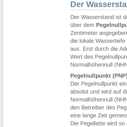
Der Wasserst
Der Wasserstand ist d
über dem
Pegelnullp
Zentimeter angegeben
die lokale Wassertie
aus. Erst durch die A
Wert des Pegelnullpun
Normalhöhennull (NHN
Pegelnullpunkt (PNP)
Der Pegelnullpunkt ei
absolut und wird auf
Normalhöhennull (NHN
den Betreiber des Pege
eine lange Zeit geme
Die Pegellatte wird s