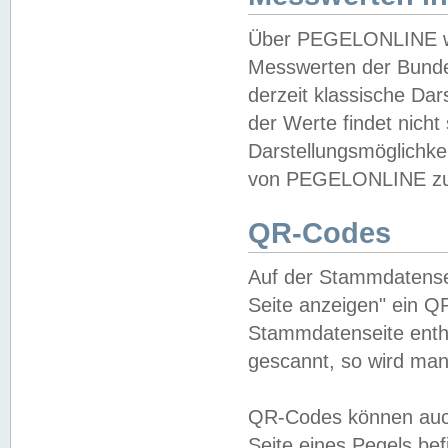
Über PEGELONLINE wer
Messwerten der Bundes
derzeit klassische Da
der Werte findet nicht 
Darstellungsmöglichkei
von PEGELONLINE zu 
QR-Codes
Auf der Stammdatensei
Seite anzeigen" ein Q
Stammdatenseite enthä
gescannt, so wird man
QR-Codes können auc
Seite eines Pegels be