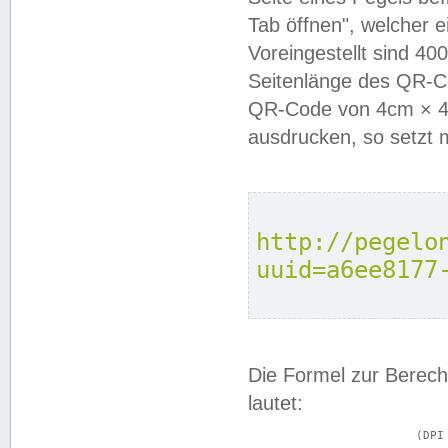
Tab öffnen", welcher 
Voreingestellt sind 4
Seitenlänge des QR-C
QR-Code von 4cm × 4c
ausdrucken, so setzt 
http://pegelo
uuid=a6ee8177
Die Formel zur Berech
lautet:
			(DPI × Druckkantenlänge in cm) ÷ 2,54 = Kantenlänge in Pixel
