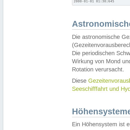
2000-01-01 01:30;645
Astronomische
Die astronomische Gez
(Gezeitenvorausberec
Die periodischen Schw
Wirkung von Mond und
Rotation verursacht.
Diese
Gezeitenvorau
Seeschifffahrt und Hy
Höhensystem
Ein Höhensystem ist e