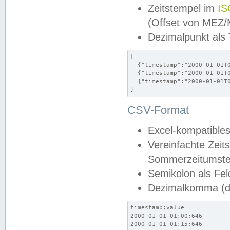
Zeitstempel im
IS
(Offset von MEZ
Dezimalpunkt als
[

  {"timestamp":"2000-01-01T0
  {"timestamp":"2000-01-01T0
  {"timestamp":"2000-01-01T0
]
CSV-Format
Excel-kompatibles
Vereinfachte Zeit
Sommerzeitumstel
Semikolon als Fel
Dezimalkomma (de
timestamp;value

2000-01-01 01:00;646

2000-01-01 01:15;646
