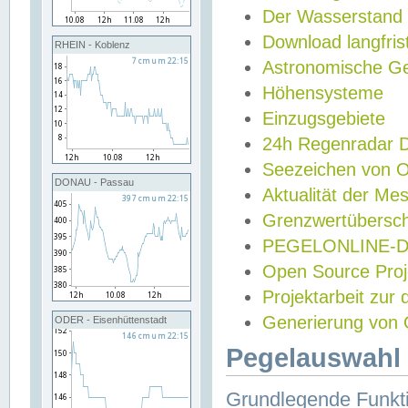
Der Wasserstand
Download langfris
RHEIN - Koblenz
Astronomische Gez
Höhensysteme
Einzugsgebiete
24h Regenradar
Seezeichen von 
DONAU - Passau
Aktualität der Me
Grenzwertübersch
PEGELONLINE-Di
Open Source Projek
Projektarbeit zur
Generierung von 
ODER - Eisenhüttenstadt
Pegelauswahl 
Grundlegende Funkti