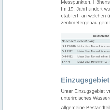
Messpunkten. Höhensy
Im 19. Jahrhundert wu
etabliert, an welchen 
zentimetergenau gem
Deutschland
Höhennetz
Bezeichnung
DHHN2016
Meter über Normalhöhennul
DHHN92
Meter über Normalhöhennul
DHHN12
Meter über Normalnull (m. 
SNN76
Meter über Höhennormal (m
Einzugsgebiet
Unter Einzugsgebiet v
unterirdisches Wasser
Allgemeine Bestandtei