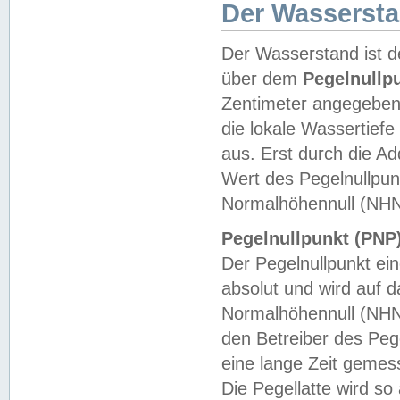
Der Wasserst
Der Wasserstand ist d
über dem
Pegelnullp
Zentimeter angegeben
die lokale Wassertie
aus. Erst durch die A
Wert des Pegelnullpun
Normalhöhennull (NHN
Pegelnullpunkt (PNP)
Der Pegelnullpunkt ei
absolut und wird auf
Normalhöhennull (NHN
den Betreiber des Pege
eine lange Zeit geme
Die Pegellatte wird s