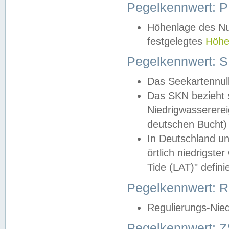
Pegelkennwert: 
Höhenlage des Nul
festgelegtes
Höhe
Pegelkennwert: 
Das Seekartennull
Das SKN bezieht s
Niedrigwassererei
deutschen Bucht) 
In Deutschland un
örtlich niedrigst
Tide (LAT)" definie
Pegelkennwert:
Regulierungs-Nie
Pegelkennwert: Z