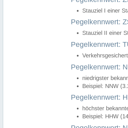
Stauziel I einer S
Pegelkennwert: Z
Stauziel II einer 
Pegelkennwert:
Verkehrsgesichert
Pegelkennwert:
niedrigster bekan
Beispiel: NNW (3
Pegelkennwert:
höchster bekannt
Beispiel: HHW (1
Pegelkennwert: 