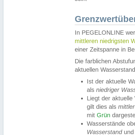
Grenzwertüber
In PEGELONLINE werde
mittleren niedrigsten
einer Zeitspanne in Be
Die farblichen Abstuf
aktuellen Wasserstand
Ist der aktuelle 
als
niedriger Was
Liegt der aktue
gilt dies als
mittle
mit
Grün
dargestel
Wasserstände obe
Wasserstand
und