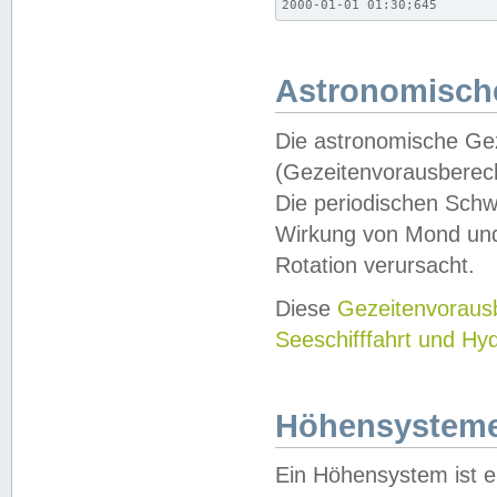
2000-01-01 01:30;645
Astronomische
Die astronomische Gez
(Gezeitenvorausberec
Die periodischen Schw
Wirkung von Mond und
Rotation verursacht.
Diese
Gezeitenvorau
Seeschifffahrt und Hy
Höhensystem
Ein Höhensystem ist e