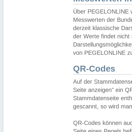
Über PEGELONLINE wer
Messwerten der Bundes
derzeit klassische Da
der Werte findet nicht 
Darstellungsmöglichkei
von PEGELONLINE zu 
QR-Codes
Auf der Stammdatensei
Seite anzeigen" ein Q
Stammdatenseite enthä
gescannt, so wird man
QR-Codes können auc
Seite eines Pegels be