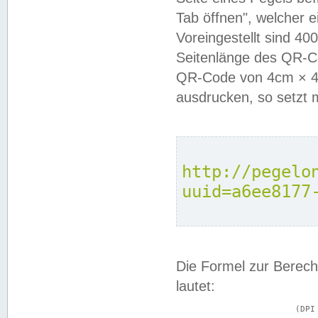
Tab öffnen", welcher 
Voreingestellt sind 4
Seitenlänge des QR-C
QR-Code von 4cm × 4c
ausdrucken, so setzt 
http://pegelo
uuid=a6ee8177
Die Formel zur Berech
lautet:
			(DPI × Druckkantenlänge in cm) ÷ 2,54 = Kantenlänge in Pixel
