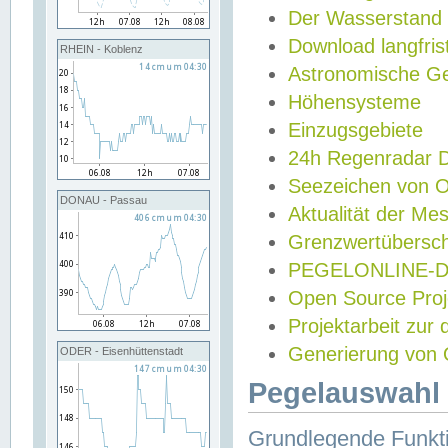
Der Wasserstand
Download langfris
RHEIN - Koblenz
Astronomische Gez
Höhensysteme
Einzugsgebiete
24h Regenradar
Seezeichen von 
DONAU - Passau
Aktualität der Me
Grenzwertübersch
PEGELONLINE-Di
Open Source Projek
Projektarbeit zur
Generierung von 
ODER - Eisenhüttenstadt
Pegelauswahl 
Grundlegende Funkti