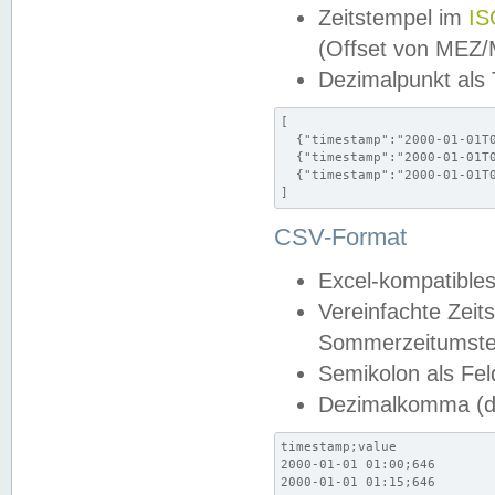
Zeitstempel im
IS
(Offset von MEZ
Dezimalpunkt als
[

  {"timestamp":"2000-01-01T0
  {"timestamp":"2000-01-01T0
  {"timestamp":"2000-01-01T0
]
CSV-Format
Excel-kompatibles
Vereinfachte Zeit
Sommerzeitumstel
Semikolon als Fel
Dezimalkomma (de
timestamp;value

2000-01-01 01:00;646

2000-01-01 01:15;646
