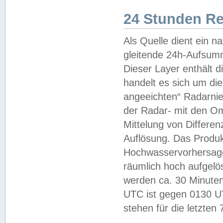
24 Stunden R
Als Quelle dient ein n
gleitende 24h-Aufsum
Dieser Layer enthält
handelt es sich um di
angeeichten“ Radarnie
der Radar- mit den O
Mittelung von Differe
Auflösung. Das Produk
Hochwasservorhersagez
räumlich hoch aufgelö
werden ca. 30 Minuten
UTC ist gegen 0130 UTC
stehen für die letzten