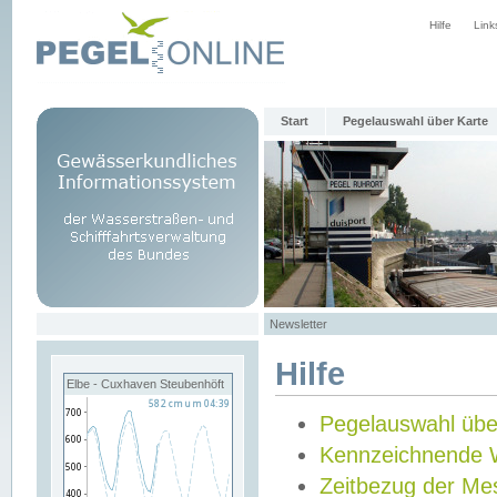
Hilfe
Link
Start
Pegelauswahl über Karte
Newsletter
Hilfe
Elbe - Cuxhaven Steubenhöft
Pegelauswahl übe
Kennzeichnende 
Zeitbezug der Me