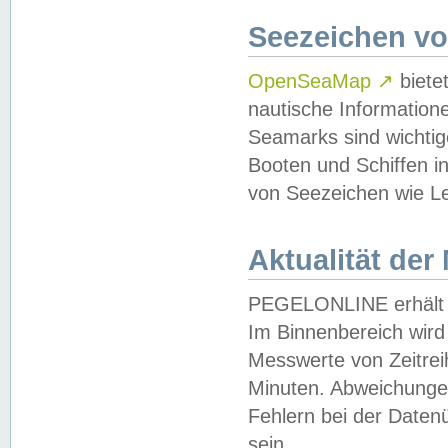
Seezeichen v
OpenSeaMap
↗
biete
nautische Information
Seamarks sind wichtig
Booten und Schiffen i
von Seezeichen wie Le
Aktualität der
PEGELONLINE erhält u
Im Binnenbereich wird 
Messwerte von Zeitreih
Minuten. Abweichungen
Fehlern bei der Daten
sein.