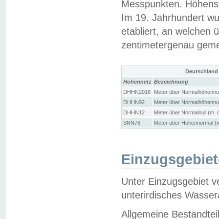
Messpunkten. Höhensy
Im 19. Jahrhundert wu
etabliert, an welchen 
zentimetergenau gem
Deutschland
Höhennetz
Bezeichnung
DHHN2016
Meter über Normalhöhennul
DHHN92
Meter über Normalhöhennul
DHHN12
Meter über Normalnull (m. 
SNN76
Meter über Höhennormal (m
Einzugsgebiet
Unter Einzugsgebiet v
unterirdisches Wasser
Allgemeine Bestandtei