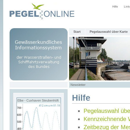
Hilfe
Link
Start
Pegelauswahl über Karte
Newsletter
Hilfe
Elbe - Cuxhaven Steubenhöft
Pegelauswahl übe
Kennzeichnende 
Zeitbezug der Me