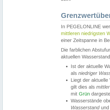
Grenzwertüber
In PEGELONLINE werde
mittleren niedrigsten
einer Zeitspanne in Be
Die farblichen Abstuf
aktuellen Wasserstand
Ist der aktuelle 
als
niedriger Was
Liegt der aktue
gilt dies als
mittle
mit
Grün
dargestel
Wasserstände obe
Wasserstand
und