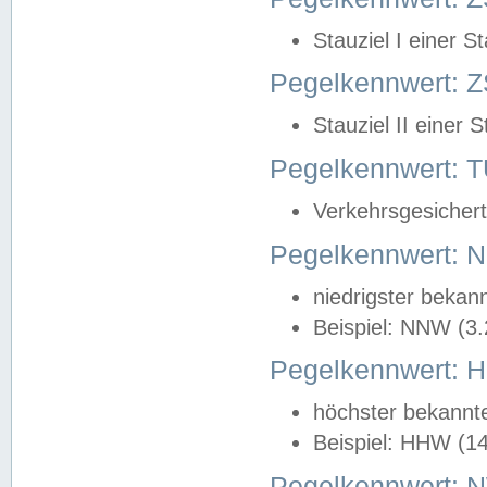
Stauziel I einer S
Pegelkennwert: Z
Stauziel II einer 
Pegelkennwert:
Verkehrsgesichert
Pegelkennwert:
niedrigster bekan
Beispiel: NNW (3
Pegelkennwert:
höchster bekannt
Beispiel: HHW (1
Pegelkennwert: 