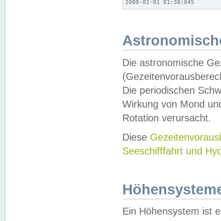
2000-01-01 01:30;645
Astronomische
Die astronomische Gez
(Gezeitenvorausberec
Die periodischen Schw
Wirkung von Mond und
Rotation verursacht.
Diese
Gezeitenvorau
Seeschifffahrt und Hy
Höhensystem
Ein Höhensystem ist e