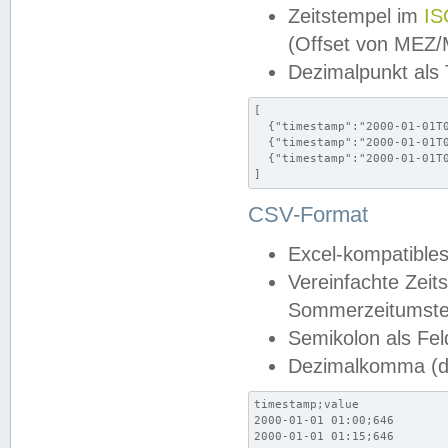
Zeitstempel im
IS
(Offset von MEZ
Dezimalpunkt als
[

  {"timestamp":"2000-01-01T0
  {"timestamp":"2000-01-01T0
  {"timestamp":"2000-01-01T0
]
CSV-Format
Excel-kompatibles
Vereinfachte Zeit
Sommerzeitumstel
Semikolon als Fel
Dezimalkomma (de
timestamp;value

2000-01-01 01:00;646

2000-01-01 01:15;646
