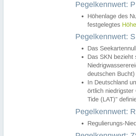
Pegelkennwert: 
Höhenlage des Nul
festgelegtes
Höhe
Pegelkennwert: 
Das Seekartennull
Das SKN bezieht s
Niedrigwassererei
deutschen Bucht) 
In Deutschland un
örtlich niedrigst
Tide (LAT)" definie
Pegelkennwert:
Regulierungs-Nie
Pegelkennwert: Z