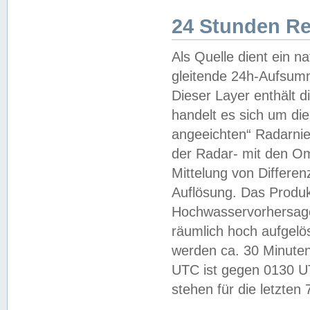
24 Stunden R
Als Quelle dient ein n
gleitende 24h-Aufsum
Dieser Layer enthält
handelt es sich um di
angeeichten“ Radarnie
der Radar- mit den O
Mittelung von Differe
Auflösung. Das Produk
Hochwasservorhersagez
räumlich hoch aufgelö
werden ca. 30 Minuten
UTC ist gegen 0130 UTC
stehen für die letzten