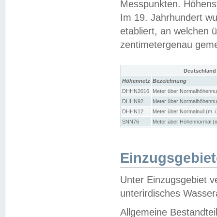
Messpunkten. Höhensy
Im 19. Jahrhundert wu
etabliert, an welchen 
zentimetergenau gem
Deutschland
Höhennetz
Bezeichnung
DHHN2016
Meter über Normalhöhennul
DHHN92
Meter über Normalhöhennul
DHHN12
Meter über Normalnull (m. 
SNN76
Meter über Höhennormal (m
Einzugsgebiet
Unter Einzugsgebiet v
unterirdisches Wasser
Allgemeine Bestandtei