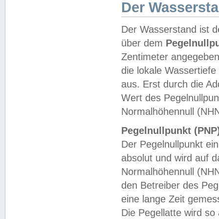
Der Wasserst
Der Wasserstand ist d
über dem
Pegelnullp
Zentimeter angegeben
die lokale Wassertie
aus. Erst durch die A
Wert des Pegelnullpun
Normalhöhennull (NHN
Pegelnullpunkt (PNP)
Der Pegelnullpunkt ei
absolut und wird auf
Normalhöhennull (NHN
den Betreiber des Pege
eine lange Zeit geme
Die Pegellatte wird s