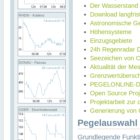
Der Wasserstand
Download langfris
RHEIN - Koblenz
Astronomische Gez
Höhensysteme
Einzugsgebiete
24h Regenradar
Seezeichen von 
DONAU - Passau
Aktualität der Me
Grenzwertübersch
PEGELONLINE-Di
Open Source Projek
Projektarbeit zur
Generierung von 
ODER - Eisenhüttenstadt
Pegelauswahl 
Grundlegende Funkti