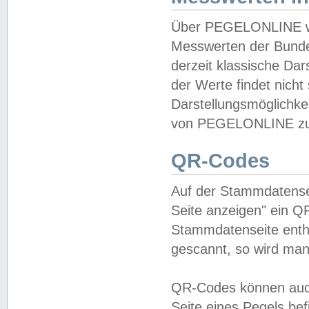
Über PEGELONLINE wer
Messwerten der Bundes
derzeit klassische Da
der Werte findet nicht 
Darstellungsmöglichkei
von PEGELONLINE zu 
QR-Codes
Auf der Stammdatensei
Seite anzeigen" ein Q
Stammdatenseite enthä
gescannt, so wird man
QR-Codes können auc
Seite eines Pegels be