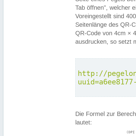
Tab öffnen", welcher 
Voreingestellt sind 4
Seitenlänge des QR-C
QR-Code von 4cm × 4c
ausdrucken, so setzt 
http://pegelo
uuid=a6ee8177
Die Formel zur Berech
lautet:
			(DPI × Druckkantenlänge in cm) ÷ 2,54 = Kantenlänge in Pixel
