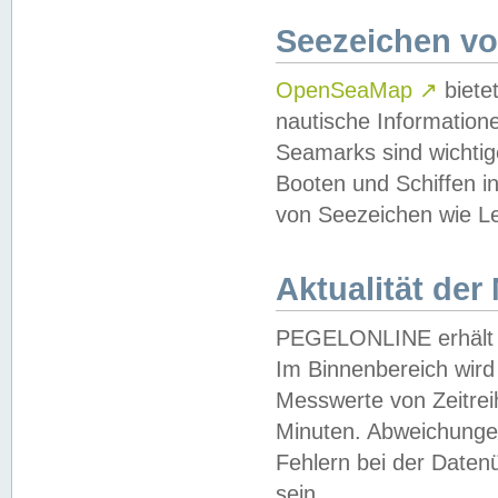
Seezeichen v
OpenSeaMap
↗
biete
nautische Information
Seamarks sind wichtig
Booten und Schiffen i
von Seezeichen wie Le
Aktualität der
PEGELONLINE erhält u
Im Binnenbereich wird 
Messwerte von Zeitreih
Minuten. Abweichungen
Fehlern bei der Daten
sein.