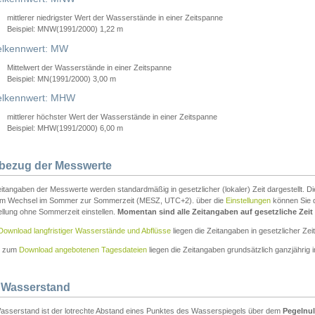
mittlerer niedrigster Wert der Wasserstände in einer Zeitspanne
Beispiel: MNW(1991/2000) 1,22 m
lkennwert: MW
Mittelwert der Wasserstände in einer Zeitspanne
Beispiel: MN(1991/2000) 3,00 m
elkennwert: MHW
mittlerer höchster Wert der Wasserstände in einer Zeitspanne
Beispiel: MHW(1991/2000) 6,00 m
tbezug der Messwerte
itangaben der Messwerte werden standardmäßig in gesetzlicher (lokaler) Zeit dargestellt. D
em Wechsel im Sommer zur Sommerzeit (MESZ, UTC+2). über die
Einstellungen
können Sie d
ellung ohne Sommerzeit einstellen.
Momentan sind alle Zeitangaben auf gesetzliche Zeit e
Download langfristiger Wasserstände und Abflüsse
liegen die Zeitangaben in gesetzlicher Zeit
n zum
Download angebotenen Tagesdateien
liegen die Zeitangaben grundsätzlich ganzjährig in
 Wasserstand
asserstand ist der lotrechte Abstand eines Punktes des Wasserspiegels über dem
Pegelnul