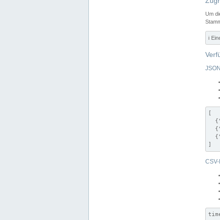
Zugr
Um di
Stamm
ℹ️ Ei
Verf
JSON
[

  {
  {
  {
]
CSV-
tim