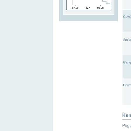
Gewä
Ausw
Gangl
Down
Ken
Pege