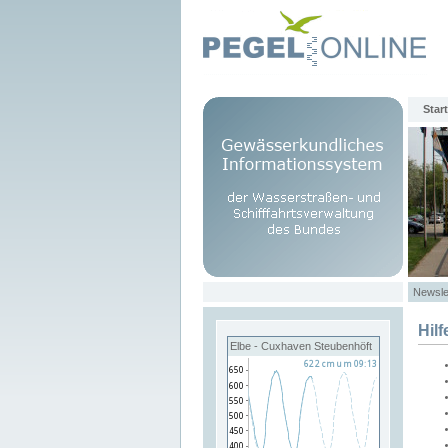
Start
Newsle
Hilf
Elbe - Cuxhaven Steubenhöft