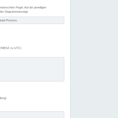
wünschten Pegel. Auf der jeweiligen
 der Diagrammanzeige.
load-Prozess.
MEZ/MESZ zu UTC)
lung)