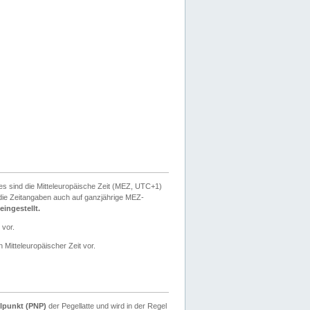
ies sind die Mitteleuropäische Zeit (MEZ, UTC+1)
ie Zeitangaben auch auf ganzjährige MEZ-
ingestellt.
 vor.
 Mitteleuropäischer Zeit vor.
lpunkt (PNP)
der Pegellatte und wird in der Regel