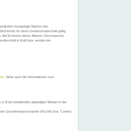
esländern festgelegte Marken des
Sind immer für einen Gewässerabschnitt gültig.
. Bei Erreichen dieser Marken (Hochwasser)
erabschnitt in Kraft bzw. werden bei
tem
. Siehe auch die Informationen zum
 (z.B bei anhaltenden ablandigen Winden in der
drigster Gezeitenwasserstande (NGzW) bzw. "Lowest