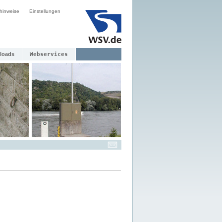
hinweise
Einstellungen
loads
Webservices