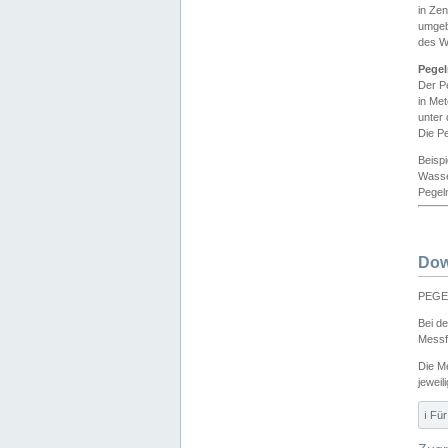
in Ze
umgeb
des W
Pegel
Der P
in Me
unter
Die Pe
Beisp
Wasse
Pegeln
Dow
PEGEL
Bei d
Messf
Die M
jeweil
ℹ️ F