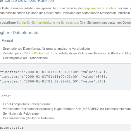
iff auf die Download-Funktion
e Daten herunterzuladen, navigieren Sie zunächst über die
Pegelauswahl-Tabelle
zu einem ge
datenseite finden Sie dann die Option zum Download der historischen Messdaten unterhalb
ne detaillierte
Schritt-für-Schritt-Anleitung mit Screenshots
führt Sie durch den gesamten Down
ügbare Datenformate
-Format
Strukturiertes Datenformat für programmatische Verarbeitung
Zeitstempel im
ISO 8601-Format
↗
mit vollständigen Zeitzoneninformation (Offset von 
Dezimalpunkt als Trennzeichen
"timestamp":"2000-01-01T01:00:00+01:00","value":646},

"timestamp":"2000-01-01T01:15:00+01:00","value":646},

"timestamp":"2000-01-01T01:30:00+01:00","value":645}

Format
Excel-kompatibles Tabellenformat
Vereinfachte Zeitstempeldarstellung in gesetzlicher Zeit (MEZ/MESZ mit Sommerzeitumstel
Semikolon als Feldtrenner
Dezimalkomma (deutsche Notation)
estamp;value
