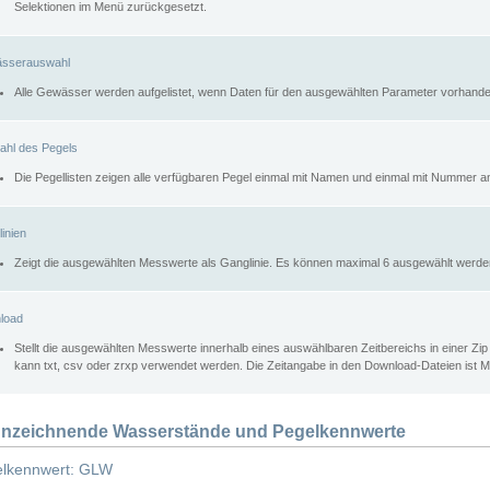
Selektionen im Menü zurückgesetzt.
sserauswahl
Alle Gewässer werden aufgelistet, wenn Daten für den ausgewählten Parameter vorhande
ahl des Pegels
Die Pegellisten zeigen alle verfügbaren Pegel einmal mit Namen und einmal mit Nummer a
inien
Zeigt die ausgewählten Messwerte als Ganglinie. Es können maximal 6 ausgewählt werde
load
Stellt die ausgewählten Messwerte innerhalb eines auswählbaren Zeitbereichs in einer Zi
kann txt, csv oder zrxp verwendet werden. Die Zeitangabe in den Download-Dateien ist 
nzeichnende Wasserstände und Pegelkennwerte
lkennwert: GLW