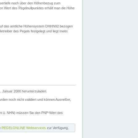
ssertiefe noch über den Höhenbezug zum
en Wert des Pegelnullpunktes erhält man die Höhe
d auf das amtliche Höhensystem DHHN92 bezogen
reiber des Pegels festgelegt und liegt meist
. Januar 2000 herunterzuladen.
den noch nicht validiert und können Ausreißer,
(m ü. NHN) müssen Sie den PNP-Wert des
ie
PEGELONLINE Webservices
zur Verfügung.