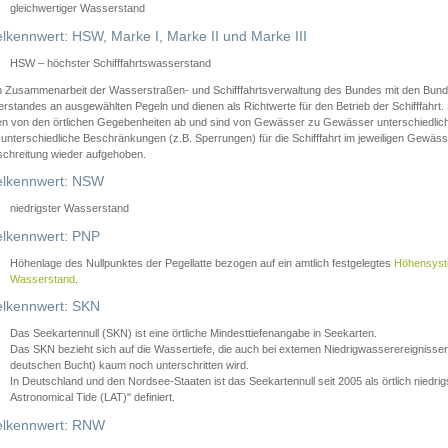
gleichwertiger Wasserstand
lkennwert: HSW, Marke I, Marke II und Marke III
HSW – höchster Schifffahrtswasserstand
in Zusammenarbeit der Wasserstraßen- und Schifffahrtsverwaltung des Bundes mit den Bund
standes an ausgewählten Pegeln und dienen als Richtwerte für den Betrieb der Schifffahrt. 
n von den örtlichen Gegebenheiten ab und sind von Gewässer zu Gewässer unterschiedlich
 unterschiedliche Beschränkungen (z.B. Sperrungen) für die Schifffahrt im jeweiligen Gewäss
schreitung wieder aufgehoben.
lkennwert: NSW
niedrigster Wasserstand
lkennwert: PNP
Höhenlage des Nullpunktes der Pegellatte bezogen auf ein amtlich festgelegtes
Höhensys
Wasserstand
.
lkennwert: SKN
Das Seekartennull (SKN) ist eine örtliche Mindesttiefenangabe in Seekarten.
Das SKN bezieht sich auf die Wassertiefe, die auch bei extemen Niedrigwasserereignissen
deutschen Bucht) kaum noch unterschritten wird.
In Deutschland und den Nordsee-Staaten ist das Seekartennull seit 2005 als örtlich nie
Astronomical Tide (LAT)" definiert.
lkennwert: RNW