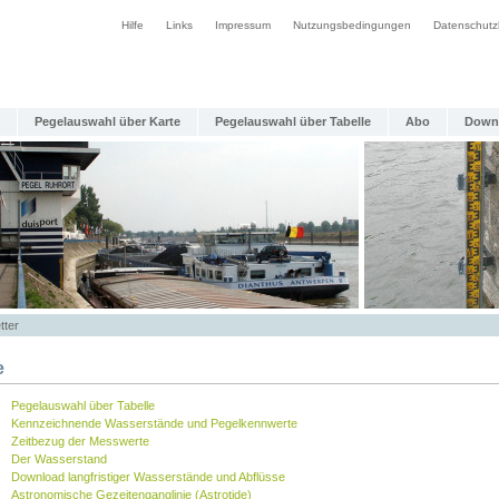
Hilfe
Links
Impressum
Nutzungsbedingungen
Datenschutz
Pegelauswahl über Karte
Pegelauswahl über Tabelle
Abo
Down
tter
e
Pegelauswahl über Tabelle
Kennzeichnende Wasserstände und Pegelkennwerte
Zeitbezug der Messwerte
Der Wasserstand
Download langfristiger Wasserstände und Abflüsse
Astronomische Gezeitenganglinie (Astrotide)