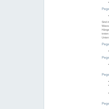
Pege
Sind 
Wasser
Hänge
treten
Unter
Pege
Pege
Pege
Pege