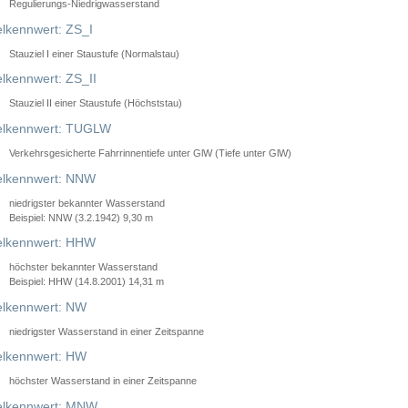
Regulierungs-Niedrigwasserstand
lkennwert: ZS_I
Stauziel I einer Staustufe (Normalstau)
lkennwert: ZS_II
Stauziel II einer Staustufe (Höchststau)
elkennwert: TUGLW
Verkehrsgesicherte Fahrrinnentiefe unter GlW (Tiefe unter GlW)
lkennwert: NNW
niedrigster bekannter Wasserstand
Beispiel: NNW (3.2.1942) 9,30 m
lkennwert: HHW
höchster bekannter Wasserstand
Beispiel: HHW (14.8.2001) 14,31 m
lkennwert: NW
niedrigster Wasserstand in einer Zeitspanne
lkennwert: HW
höchster Wasserstand in einer Zeitspanne
elkennwert: MNW