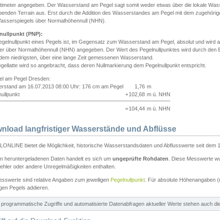
ntimeter angegeben. Der Wasserstand am Pegel sagt somit weder etwas über die lokale Wa
enden Terrain aus. Erst durch die Addition des Wasserstandes am Pegel mit dem zugehörig
asserspiegels über Normalhöhennull (NHN).
nullpunkt (PNP):
egelnullpunkt eines Pegels ist, im Gegensatz zum Wasserstand am Pegel, absolut und wir
ter über Normalhöhennull (NHN) angegeben. Der Wert des Pegelnullpunktes wird durch den Bet
 dem niedrigsten, über eine lange Zeit gemessenen Wasserstand.
gellatte wird so angebracht, dass deren Nullmarkierung dem Pegelnullpunkt entspricht.
iel am Pegel Dresden:
rstand am 16.07.2013 08:00 Uhr: 176 cm am Pegel
1,76
m
ullpunkt
+
102,68
m ü. NHN
=
104,44
m ü. NHN
nload langfristiger Wasserstände und Abflüsse
ONLINE bietet die Möglichkeit, historische Wasserstandsdaten und Abflusswerte seit dem 1
en heruntergeladenen Daten handelt es sich um
ungeprüfte Rohdaten
. Diese Messwerte wur
ehler oder andere Unregelmäßigkeiten enthalten.
esswerte sind relative Angaben zum jeweiligen
Pegelnullpunkt
. Für absolute Höhenangaben 
igen Pegels addieren.
ür programmatische Zugriffe und automatisierte Datenabfragen aktueller Werte stehen auch d