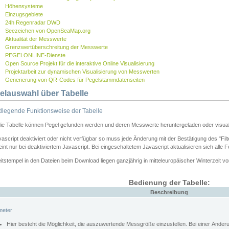
Höhensysteme
Einzugsgebiete
24h Regenradar DWD
Seezeichen von OpenSeaMap.org
Aktualität der Messwerte
Grenzwertüberschreitung der Messwerte
PEGELONLINE-Dienste
Open Source Projekt für die interaktive Online Visualisierung
Projektarbeit zur dynamischen Visualisierung von Messwerten
Generierung von QR-Codes für Pegelstammdatenseiten
elauswahl über Tabelle
legende Funktionsweise der Tabelle
die Tabelle können Pegel gefunden werden und deren Messwerte heruntergeladen oder visuali
vascript deaktiviert oder nicht verfügbar so muss jede Änderung mit der Bestätigung des "Filt
int nur bei deaktiviertem Javascript. Bei eingeschaltetem Javascript aktualisieren sich alle 
itstempel in den Dateien beim Download liegen ganzjährig in mitteleuropäischer Winterzeit vo
Bedienung der Tabelle:
Beschreibung
meter
Hier besteht die Möglichkeit, die auszuwertende Messgröße einzustellen. Bei einer Ände