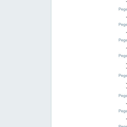
Pege
Pege
Peg
Pege
Pege
Pege
Pege
Peg