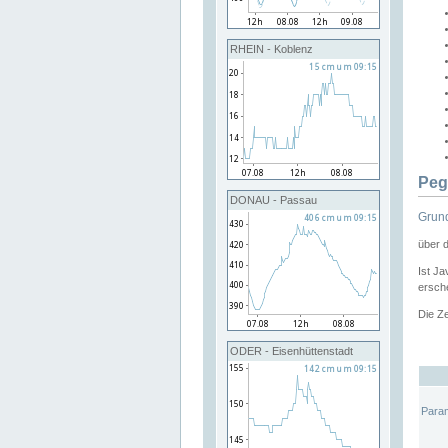
RHEIN - Koblenz
Peg
DONAU - Passau
Grund
über 
Ist Ja
ersche
Die Ze
ODER - Eisenhüttenstadt
Para