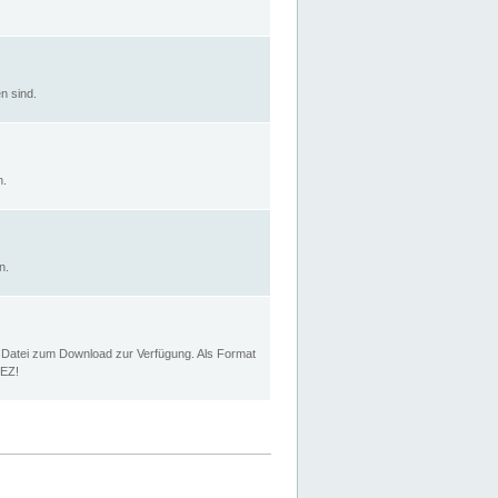
n sind.
n.
n.
p Datei zum Download zur Verfügung. Als Format
MEZ!