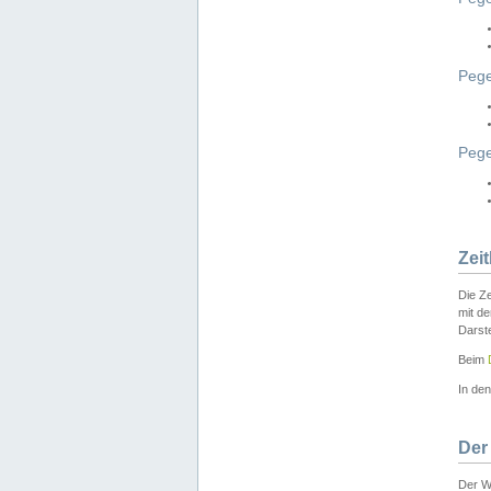
Pege
Peg
Zei
Die Ze
mit d
Darst
Beim
In de
Der
Der W