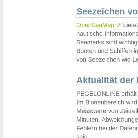
Seezeichen v
OpenSeaMap
↗
biete
nautische Information
Seamarks sind wichtig
Booten und Schiffen i
von Seezeichen wie Le
Aktualität der
PEGELONLINE erhält u
Im Binnenbereich wird 
Messwerte von Zeitreih
Minuten. Abweichungen
Fehlern bei der Daten
sein.