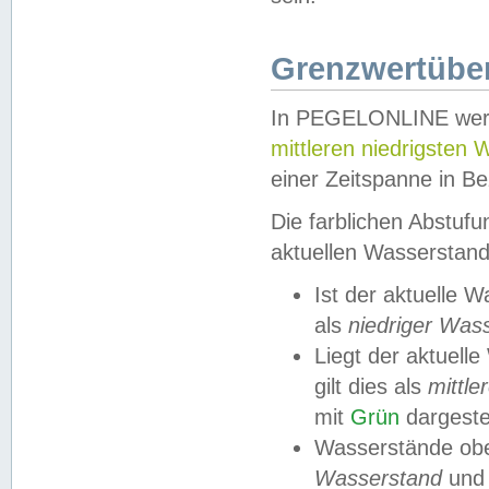
Grenzwertüber
In PEGELONLINE werde
mittleren niedrigsten
einer Zeitspanne in Be
Die farblichen Abstuf
aktuellen Wasserstand
Ist der aktuelle 
als
niedriger Was
Liegt der aktue
gilt dies als
mittle
mit
Grün
dargestel
Wasserstände obe
Wasserstand
und