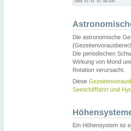
2000-01-01 01:30;645
Astronomische
Die astronomische Gez
(Gezeitenvorausberec
Die periodischen Schw
Wirkung von Mond und
Rotation verursacht.
Diese
Gezeitenvorau
Seeschifffahrt und Hy
Höhensystem
Ein Höhensystem ist e