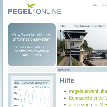
Hilfe
Link
Start
Pegelauswahl über Karte
Newsletter
Hilfe
Elbe - Cuxhaven Steubenhöft
Pegelauswahl übe
Kennzeichnende 
Zeitbezug der Me