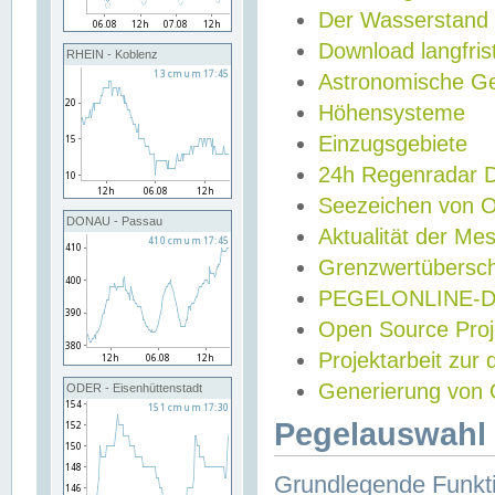
Der Wasserstand
Download langfris
RHEIN - Koblenz
Astronomische Gez
Höhensysteme
Einzugsgebiete
24h Regenradar
Seezeichen von 
DONAU - Passau
Aktualität der Me
Grenzwertübersch
PEGELONLINE-Di
Open Source Projek
Projektarbeit zur
Generierung von 
ODER - Eisenhüttenstadt
Pegelauswahl 
Grundlegende Funkti