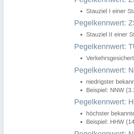
Stauziel I einer S
Pegelkennwert: Z
Stauziel II einer 
Pegelkennwert:
Verkehrsgesichert
Pegelkennwert:
niedrigster bekan
Beispiel: NNW (3
Pegelkennwert:
höchster bekannt
Beispiel: HHW (1
Pegelkennwert: 