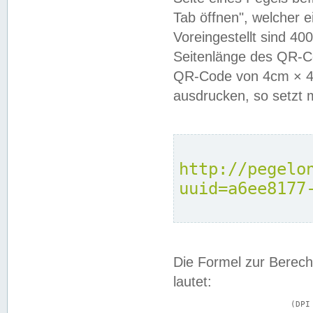
Tab öffnen", welcher 
Voreingestellt sind 4
Seitenlänge des QR-C
QR-Code von 4cm × 4c
ausdrucken, so setzt 
http://pegelo
uuid=a6ee8177
Die Formel zur Berech
lautet:
			(DPI × Druckkantenlänge in cm) ÷ 2,54 = Kantenlänge in Pixel
