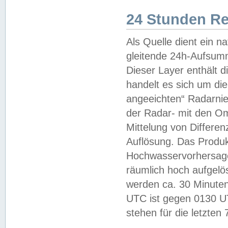
24 Stunden R
Als Quelle dient ein n
gleitende 24h-Aufsum
Dieser Layer enthält
handelt es sich um di
angeeichten“ Radarnie
der Radar- mit den O
Mittelung von Differe
Auflösung. Das Produk
Hochwasservorhersagez
räumlich hoch aufgelö
werden ca. 30 Minuten
UTC ist gegen 0130 UTC
stehen für die letzten