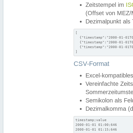
Zeitstempel im
IS
(Offset von MEZ
Dezimalpunkt als
[

  {"timestamp":"2000-01-01T0
  {"timestamp":"2000-01-01T0
  {"timestamp":"2000-01-01T0
]
CSV-Format
Excel-kompatibles
Vereinfachte Zeit
Sommerzeitumstel
Semikolon als Fel
Dezimalkomma (de
timestamp;value

2000-01-01 01:00;646

2000-01-01 01:15;646
