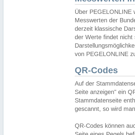
Über PEGELONLINE wer
Messwerten der Bundes
derzeit klassische Da
der Werte findet nicht 
Darstellungsmöglichkei
von PEGELONLINE zu 
QR-Codes
Auf der Stammdatensei
Seite anzeigen" ein Q
Stammdatenseite enthä
gescannt, so wird man
QR-Codes können auc
Seite eines Pegels be