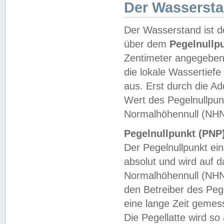
Der Wasserst
Der Wasserstand ist d
über dem
Pegelnullp
Zentimeter angegeben
die lokale Wassertie
aus. Erst durch die A
Wert des Pegelnullpun
Normalhöhennull (NHN
Pegelnullpunkt (PNP)
Der Pegelnullpunkt ei
absolut und wird auf
Normalhöhennull (NHN
den Betreiber des Pege
eine lange Zeit geme
Die Pegellatte wird s