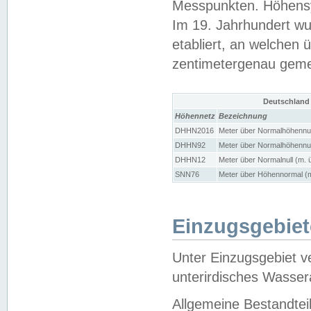
Messpunkten. Höhensy
Im 19. Jahrhundert wu
etabliert, an welchen 
zentimetergenau gem
Deutschland
Höhennetz
Bezeichnung
DHHN2016
Meter über Normalhöhennul
DHHN92
Meter über Normalhöhennul
DHHN12
Meter über Normalnull (m. 
SNN76
Meter über Höhennormal (m
Einzugsgebiet
Unter Einzugsgebiet v
unterirdisches Wasser
Allgemeine Bestandtei