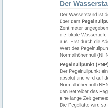
Der Wasserst
Der Wasserstand ist d
über dem
Pegelnullp
Zentimeter angegeben
die lokale Wassertie
aus. Erst durch die A
Wert des Pegelnullpun
Normalhöhennull (NHN
Pegelnullpunkt (PNP)
Der Pegelnullpunkt ei
absolut und wird auf
Normalhöhennull (NHN
den Betreiber des Pege
eine lange Zeit geme
Die Pegellatte wird s