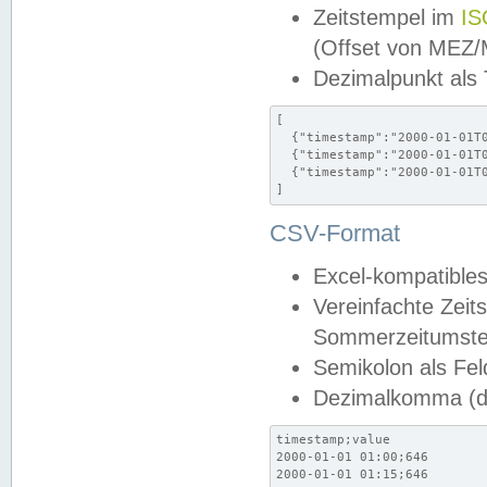
Zeitstempel im
IS
(Offset von MEZ
Dezimalpunkt als
[

  {"timestamp":"2000-01-01T0
  {"timestamp":"2000-01-01T0
  {"timestamp":"2000-01-01T0
]
CSV-Format
Excel-kompatibles
Vereinfachte Zeit
Sommerzeitumstel
Semikolon als Fel
Dezimalkomma (de
timestamp;value

2000-01-01 01:00;646

2000-01-01 01:15;646
