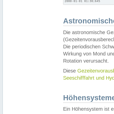
2000-01-01 01:30;645
Astronomische
Die astronomische Gez
(Gezeitenvorausberec
Die periodischen Schw
Wirkung von Mond und
Rotation verursacht.
Diese
Gezeitenvorau
Seeschifffahrt und Hy
Höhensystem
Ein Höhensystem ist e