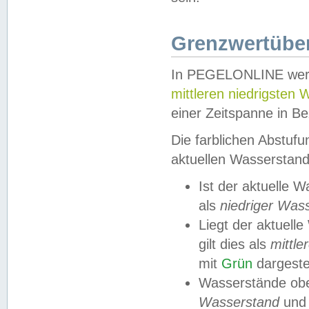
Grenzwertüber
In PEGELONLINE werde
mittleren niedrigsten
einer Zeitspanne in Be
Die farblichen Abstuf
aktuellen Wasserstand
Ist der aktuelle 
als
niedriger Was
Liegt der aktue
gilt dies als
mittle
mit
Grün
dargestel
Wasserstände obe
Wasserstand
und