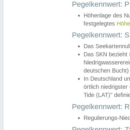
Pegelkennwert: 
Höhenlage des Nul
festgelegtes
Höhe
Pegelkennwert: 
Das Seekartennull
Das SKN bezieht s
Niedrigwassererei
deutschen Bucht) 
In Deutschland un
örtlich niedrigst
Tide (LAT)" definie
Pegelkennwert:
Regulierungs-Nie
Pegelkennwert: Z