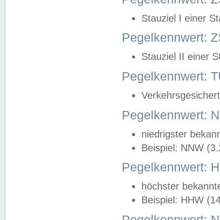
Stauziel I einer S
Pegelkennwert: Z
Stauziel II einer 
Pegelkennwert:
Verkehrsgesichert
Pegelkennwert:
niedrigster bekan
Beispiel: NNW (3
Pegelkennwert:
höchster bekannt
Beispiel: HHW (1
Pegelkennwert: 