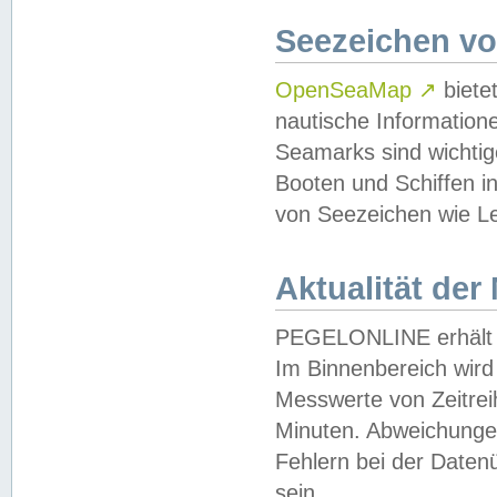
Seezeichen v
OpenSeaMap
↗
biete
nautische Information
Seamarks sind wichtig
Booten und Schiffen i
von Seezeichen wie Le
Aktualität der
PEGELONLINE erhält u
Im Binnenbereich wird 
Messwerte von Zeitreih
Minuten. Abweichungen
Fehlern bei der Daten
sein.