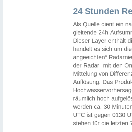
24 Stunden R
Als Quelle dient ein n
gleitende 24h-Aufsum
Dieser Layer enthält
handelt es sich um di
angeeichten“ Radarnie
der Radar- mit den O
Mittelung von Differe
Auflösung. Das Produk
Hochwasservorhersagez
räumlich hoch aufgelö
werden ca. 30 Minuten
UTC ist gegen 0130 UTC
stehen für die letzten