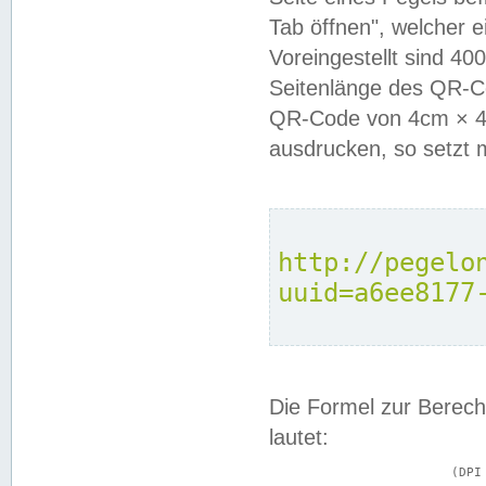
Tab öffnen", welcher 
Voreingestellt sind 4
Seitenlänge des QR-C
QR-Code von 4cm × 4c
ausdrucken, so setzt 
http://pegelo
uuid=a6ee8177
Die Formel zur Berech
lautet:
			(DPI × Druckkantenlänge in cm) ÷ 2,54 = Kantenlänge in Pixel
