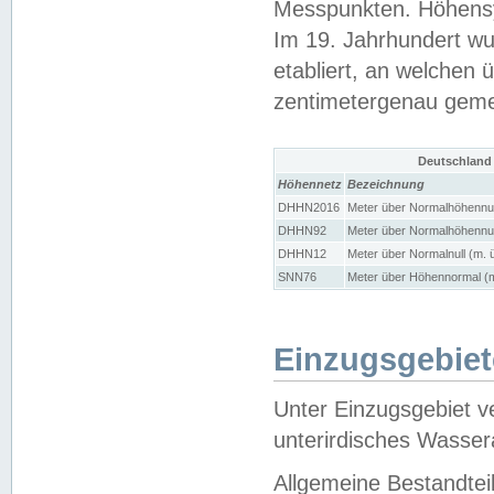
Messpunkten. Höhensy
Im 19. Jahrhundert wu
etabliert, an welchen 
zentimetergenau gem
Deutschland
Höhennetz
Bezeichnung
DHHN2016
Meter über Normalhöhennul
DHHN92
Meter über Normalhöhennul
DHHN12
Meter über Normalnull (m. 
SNN76
Meter über Höhennormal (m
Einzugsgebiet
Unter Einzugsgebiet v
unterirdisches Wasser
Allgemeine Bestandtei