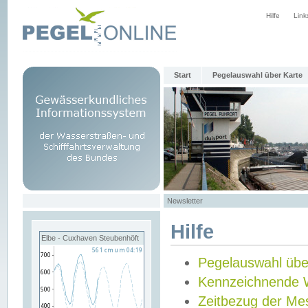
Hilfe
Link
Start
Pegelauswahl über Karte
Newsletter
Hilfe
Elbe - Cuxhaven Steubenhöft
Pegelauswahl übe
Kennzeichnende 
Zeitbezug der Me