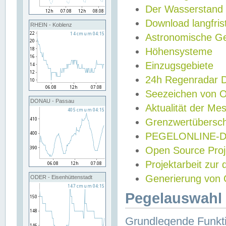
Der Wasserstand
Download langfris
RHEIN - Koblenz
Astronomische Gez
Höhensysteme
Einzugsgebiete
24h Regenradar
Seezeichen von 
DONAU - Passau
Aktualität der Me
Grenzwertübersch
PEGELONLINE-Di
Open Source Projek
Projektarbeit zur
Generierung von 
ODER - Eisenhüttenstadt
Pegelauswahl 
Grundlegende Funkti