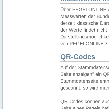
Über PEGELONLINE wer
Messwerten der Bundes
derzeit klassische Da
der Werte findet nicht 
Darstellungsmöglichkei
von PEGELONLINE zu 
QR-Codes
Auf der Stammdatensei
Seite anzeigen" ein Q
Stammdatenseite enthä
gescannt, so wird man
QR-Codes können auc
Seite eines Pegels be