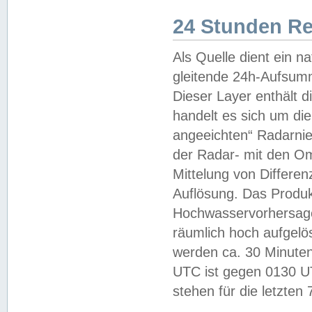
24 Stunden R
Als Quelle dient ein n
gleitende 24h-Aufsum
Dieser Layer enthält
handelt es sich um di
angeeichten“ Radarnie
der Radar- mit den O
Mittelung von Differe
Auflösung. Das Produk
Hochwasservorhersagez
räumlich hoch aufgelö
werden ca. 30 Minuten
UTC ist gegen 0130 UTC
stehen für die letzten