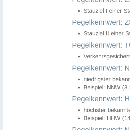
Stauziel I einer S
Pegelkennwert: Z
Stauziel II einer 
Pegelkennwert:
Verkehrsgesichert
Pegelkennwert:
niedrigster bekan
Beispiel: NNW (3
Pegelkennwert:
höchster bekannt
Beispiel: HHW (1
Pegelkennwert: 