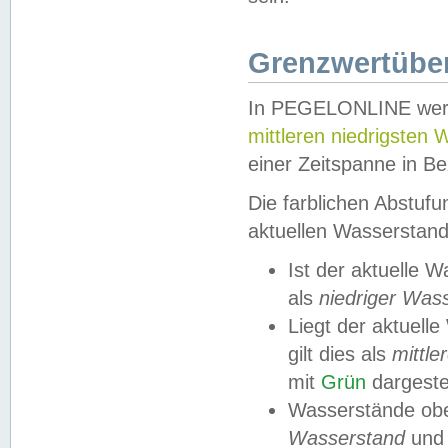
Grenzwertüber
In PEGELONLINE werde
mittleren niedrigsten
einer Zeitspanne in Be
Die farblichen Abstuf
aktuellen Wasserstand
Ist der aktuelle 
als
niedriger Was
Liegt der aktue
gilt dies als
mittle
mit
Grün
dargestel
Wasserstände obe
Wasserstand
und