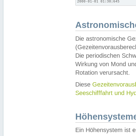
2000-01-01 01:30;645
Astronomische
Die astronomische Gez
(Gezeitenvorausberec
Die periodischen Schw
Wirkung von Mond und
Rotation verursacht.
Diese
Gezeitenvorau
Seeschifffahrt und Hy
Höhensystem
Ein Höhensystem ist e