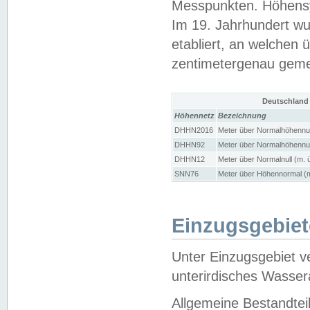
Messpunkten. Höhensy
Im 19. Jahrhundert wu
etabliert, an welchen 
zentimetergenau gem
Deutschland
Höhennetz
Bezeichnung
DHHN2016
Meter über Normalhöhennul
DHHN92
Meter über Normalhöhennul
DHHN12
Meter über Normalnull (m. 
SNN76
Meter über Höhennormal (m
Einzugsgebiet
Unter Einzugsgebiet v
unterirdisches Wasser
Allgemeine Bestandtei