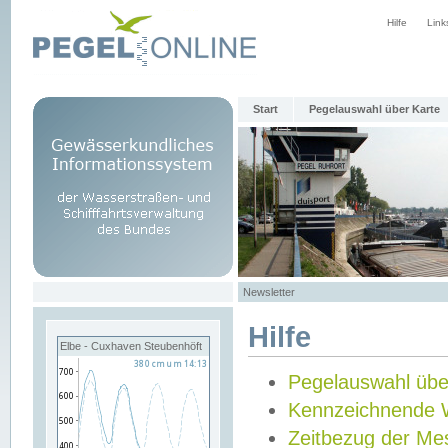
Hilfe
Link
Start
Pegelauswahl über Karte
Newsletter
Hilfe
Elbe - Cuxhaven Steubenhöft
Pegelauswahl übe
Kennzeichnende 
Zeitbezug der Me