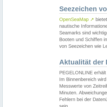
Seezeichen v
OpenSeaMap
↗
biete
nautische Information
Seamarks sind wichtig
Booten und Schiffen i
von Seezeichen wie Le
Aktualität der
PEGELONLINE erhält u
Im Binnenbereich wird 
Messwerte von Zeitreih
Minuten. Abweichungen
Fehlern bei der Daten
sein.