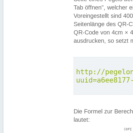
Tab öffnen", welcher 
Voreingestellt sind 4
Seitenlänge des QR-C
QR-Code von 4cm × 4c
ausdrucken, so setzt 
http://pegelo
uuid=a6ee8177
Die Formel zur Berech
lautet:
			(DPI × Druckkantenlänge in cm) ÷ 2,54 = Kantenlänge in Pixel
