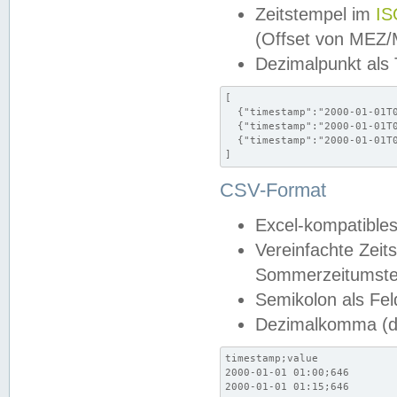
Zeitstempel im
IS
(Offset von MEZ
Dezimalpunkt als
[

  {"timestamp":"2000-01-01T0
  {"timestamp":"2000-01-01T0
  {"timestamp":"2000-01-01T0
]
CSV-Format
Excel-kompatibles
Vereinfachte Zeit
Sommerzeitumstel
Semikolon als Fel
Dezimalkomma (de
timestamp;value

2000-01-01 01:00;646

2000-01-01 01:15;646
