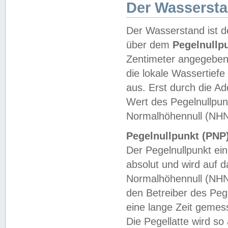
Der Wasserst
Der Wasserstand ist d
über dem
Pegelnullp
Zentimeter angegeben
die lokale Wassertie
aus. Erst durch die A
Wert des Pegelnullpun
Normalhöhennull (NHN
Pegelnullpunkt (PNP)
Der Pegelnullpunkt ei
absolut und wird auf
Normalhöhennull (NHN
den Betreiber des Pege
eine lange Zeit geme
Die Pegellatte wird s