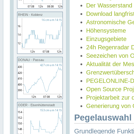
Der Wasserstand
Download langfris
RHEIN - Koblenz
Astronomische Gez
Höhensysteme
Einzugsgebiete
24h Regenradar
Seezeichen von 
DONAU - Passau
Aktualität der Me
Grenzwertübersch
PEGELONLINE-Di
Open Source Projek
Projektarbeit zur
Generierung von 
ODER - Eisenhüttenstadt
Pegelauswahl 
Grundlegende Funkti