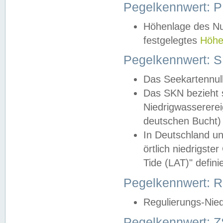
Pegelkennwert: 
Höhenlage des Nul
festgelegtes
Höhe
Pegelkennwert: 
Das Seekartennull
Das SKN bezieht s
Niedrigwassererei
deutschen Bucht) 
In Deutschland un
örtlich niedrigst
Tide (LAT)" definie
Pegelkennwert:
Regulierungs-Nie
Pegelkennwert: Z