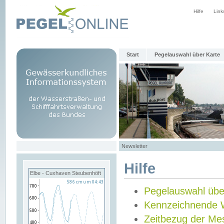
Hilfe
Link
Start
Pegelauswahl über Karte
Newsletter
Hilfe
Elbe - Cuxhaven Steubenhöft
Pegelauswahl übe
Kennzeichnende 
Zeitbezug der Me