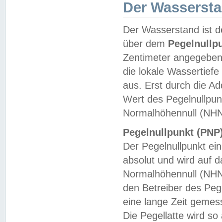
Der Wasserst
Der Wasserstand ist d
über dem
Pegelnullp
Zentimeter angegeben
die lokale Wassertie
aus. Erst durch die A
Wert des Pegelnullpun
Normalhöhennull (NHN
Pegelnullpunkt (PNP)
Der Pegelnullpunkt ei
absolut und wird auf
Normalhöhennull (NHN
den Betreiber des Pege
eine lange Zeit geme
Die Pegellatte wird s