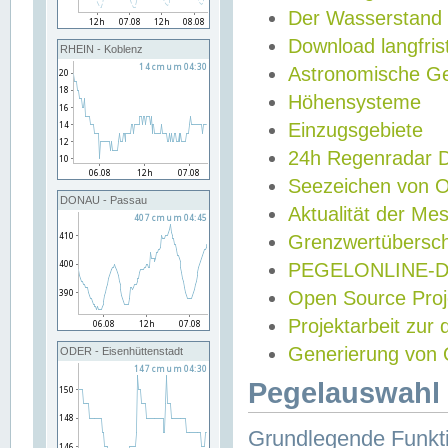
Der Wasserstand
Download langfris
RHEIN - Koblenz
Astronomische Gez
Höhensysteme
Einzugsgebiete
24h Regenradar
Seezeichen von 
DONAU - Passau
Aktualität der Me
Grenzwertübersch
PEGELONLINE-Di
Open Source Projek
Projektarbeit zur
Generierung von 
ODER - Eisenhüttenstadt
Pegelauswahl 
Grundlegende Funkti