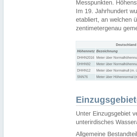
Messpunkten. Höhensy
Im 19. Jahrhundert wu
etabliert, an welchen 
zentimetergenau gem
Deutschland
Höhennetz
Bezeichnung
DHHN2016
Meter über Normalhöhennul
DHHN92
Meter über Normalhöhennul
DHHN12
Meter über Normalnull (m. 
SNN76
Meter über Höhennormal (m
Einzugsgebiet
Unter Einzugsgebiet v
unterirdisches Wasser
Allgemeine Bestandtei