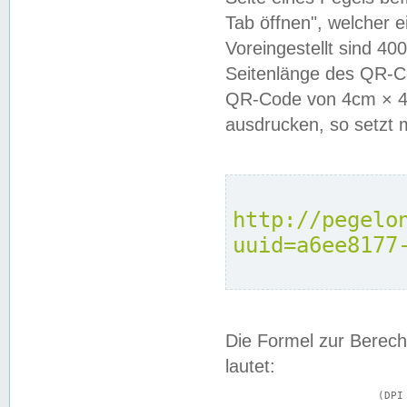
Tab öffnen", welcher 
Voreingestellt sind 4
Seitenlänge des QR-C
QR-Code von 4cm × 4c
ausdrucken, so setzt 
http://pegelo
uuid=a6ee8177
Die Formel zur Berech
lautet:
			(DPI × Druckkantenlänge in cm) ÷ 2,54 = Kantenlänge in Pixel
