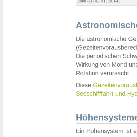
2000-01-01 01:30;645
Astronomische
Die astronomische Gez
(Gezeitenvorausberec
Die periodischen Schw
Wirkung von Mond und
Rotation verursacht.
Diese
Gezeitenvorau
Seeschifffahrt und Hy
Höhensystem
Ein Höhensystem ist e