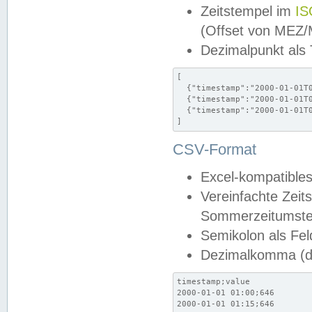
Zeitstempel im
IS
(Offset von MEZ
Dezimalpunkt als
[

  {"timestamp":"2000-01-01T0
  {"timestamp":"2000-01-01T0
  {"timestamp":"2000-01-01T0
]
CSV-Format
Excel-kompatibles
Vereinfachte Zeit
Sommerzeitumstel
Semikolon als Fel
Dezimalkomma (de
timestamp;value

2000-01-01 01:00;646

2000-01-01 01:15;646
