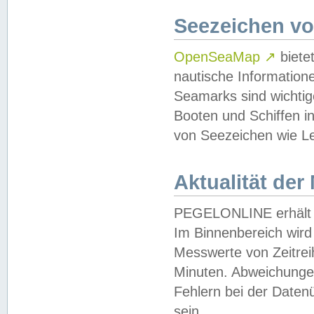
Seezeichen v
OpenSeaMap
↗
biete
nautische Information
Seamarks sind wichtig
Booten und Schiffen i
von Seezeichen wie Le
Aktualität der
PEGELONLINE erhält u
Im Binnenbereich wird 
Messwerte von Zeitreih
Minuten. Abweichungen
Fehlern bei der Daten
sein.