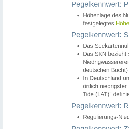
Pegelkennwert: 
Höhenlage des Nul
festgelegtes
Höhe
Pegelkennwert: 
Das Seekartennull
Das SKN bezieht s
Niedrigwassererei
deutschen Bucht) 
In Deutschland un
örtlich niedrigst
Tide (LAT)" definie
Pegelkennwert:
Regulierungs-Nie
Pegelkennwert: Z