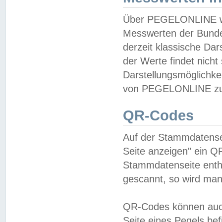
Über PEGELONLINE wer
Messwerten der Bundes
derzeit klassische Da
der Werte findet nicht 
Darstellungsmöglichkei
von PEGELONLINE zu 
QR-Codes
Auf der Stammdatensei
Seite anzeigen" ein Q
Stammdatenseite enthä
gescannt, so wird man
QR-Codes können auc
Seite eines Pegels be