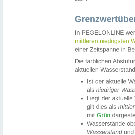
Grenzwertüber
In PEGELONLINE werde
mittleren niedrigsten
einer Zeitspanne in Be
Die farblichen Abstuf
aktuellen Wasserstand
Ist der aktuelle 
als
niedriger Was
Liegt der aktue
gilt dies als
mittle
mit
Grün
dargestel
Wasserstände obe
Wasserstand
und