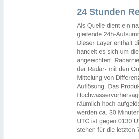
24 Stunden R
Als Quelle dient ein n
gleitende 24h-Aufsum
Dieser Layer enthält
handelt es sich um di
angeeichten“ Radarnie
der Radar- mit den O
Mittelung von Differe
Auflösung. Das Produk
Hochwasservorhersagez
räumlich hoch aufgelö
werden ca. 30 Minuten
UTC ist gegen 0130 UTC
stehen für die letzten