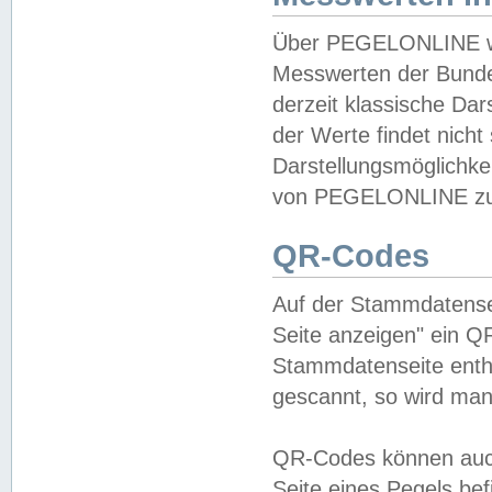
Über PEGELONLINE wer
Messwerten der Bundes
derzeit klassische Da
der Werte findet nicht 
Darstellungsmöglichkei
von PEGELONLINE zu 
QR-Codes
Auf der Stammdatensei
Seite anzeigen" ein Q
Stammdatenseite enthä
gescannt, so wird man
QR-Codes können auc
Seite eines Pegels be