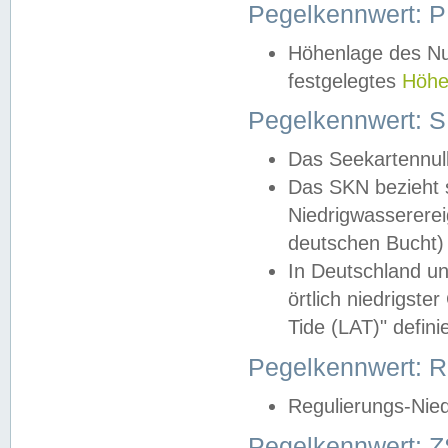
Pegelkennwert: 
Höhenlage des Nul
festgelegtes
Höhe
Pegelkennwert: 
Das Seekartennull
Das SKN bezieht s
Niedrigwassererei
deutschen Bucht) 
In Deutschland un
örtlich niedrigst
Tide (LAT)" definie
Pegelkennwert:
Regulierungs-Nie
Pegelkennwert: Z