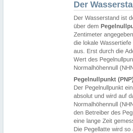
Der Wasserst
Der Wasserstand ist d
über dem
Pegelnullp
Zentimeter angegeben
die lokale Wassertie
aus. Erst durch die A
Wert des Pegelnullpun
Normalhöhennull (NHN
Pegelnullpunkt (PNP)
Der Pegelnullpunkt ei
absolut und wird auf
Normalhöhennull (NHN
den Betreiber des Pege
eine lange Zeit geme
Die Pegellatte wird s