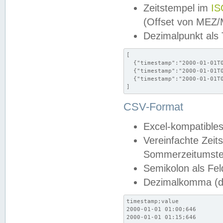
Zeitstempel im
IS
(Offset von MEZ
Dezimalpunkt als
[

  {"timestamp":"2000-01-01T0
  {"timestamp":"2000-01-01T0
  {"timestamp":"2000-01-01T0
]
CSV-Format
Excel-kompatibles
Vereinfachte Zeit
Sommerzeitumstel
Semikolon als Fel
Dezimalkomma (de
timestamp;value

2000-01-01 01:00;646

2000-01-01 01:15;646
