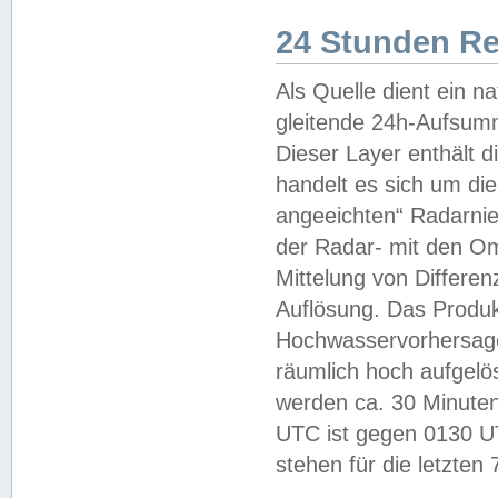
24 Stunden R
Als Quelle dient ein n
gleitende 24h-Aufsum
Dieser Layer enthält
handelt es sich um di
angeeichten“ Radarnie
der Radar- mit den O
Mittelung von Differe
Auflösung. Das Produk
Hochwasservorhersagez
räumlich hoch aufgelö
werden ca. 30 Minuten
UTC ist gegen 0130 UTC
stehen für die letzten