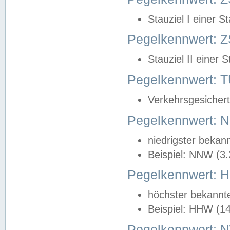
Stauziel I einer S
Pegelkennwert: Z
Stauziel II einer 
Pegelkennwert:
Verkehrsgesichert
Pegelkennwert:
niedrigster bekan
Beispiel: NNW (3
Pegelkennwert:
höchster bekannt
Beispiel: HHW (1
Pegelkennwert: 