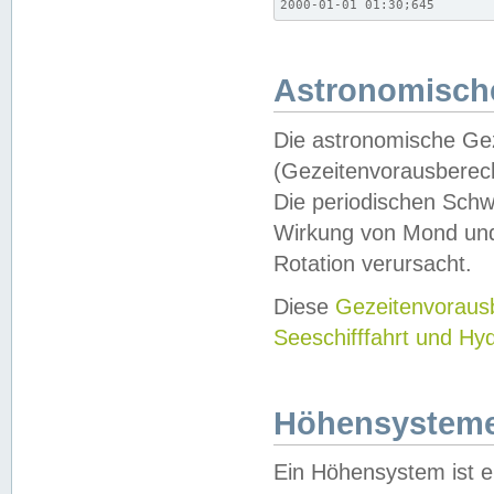
2000-01-01 01:30;645
Astronomische
Die astronomische Gez
(Gezeitenvorausberec
Die periodischen Schw
Wirkung von Mond und
Rotation verursacht.
Diese
Gezeitenvorau
Seeschifffahrt und Hy
Höhensystem
Ein Höhensystem ist e