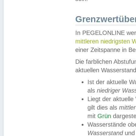
Grenzwertüber
In PEGELONLINE werde
mittleren niedrigsten
einer Zeitspanne in Be
Die farblichen Abstuf
aktuellen Wasserstand
Ist der aktuelle 
als
niedriger Was
Liegt der aktue
gilt dies als
mittle
mit
Grün
dargestel
Wasserstände obe
Wasserstand
und