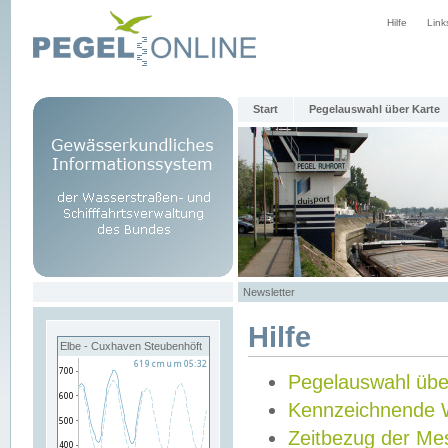
Hilfe
Link
Start
Pegelauswahl über Karte
Newsletter
Hilfe
Elbe - Cuxhaven Steubenhöft
Pegelauswahl übe
Kennzeichnende 
Zeitbezug der Me