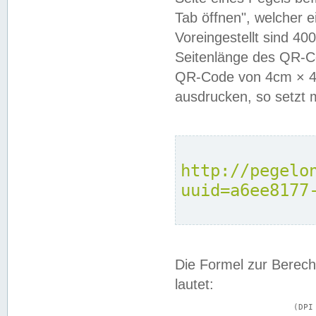
Tab öffnen", welcher 
Voreingestellt sind 4
Seitenlänge des QR-C
QR-Code von 4cm × 4c
ausdrucken, so setzt 
http://pegelo
uuid=a6ee8177
Die Formel zur Berech
lautet:
			(DPI × Druckkantenlänge in cm) ÷ 2,54 = Kantenlänge in Pixel
