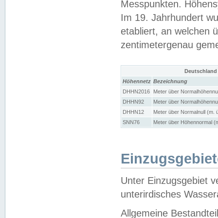
Messpunkten. Höhensy
Im 19. Jahrhundert wu
etabliert, an welchen 
zentimetergenau gem
Deutschland
Höhennetz
Bezeichnung
DHHN2016
Meter über Normalhöhennul
DHHN92
Meter über Normalhöhennul
DHHN12
Meter über Normalnull (m. 
SNN76
Meter über Höhennormal (m
Einzugsgebiet
Unter Einzugsgebiet v
unterirdisches Wasser
Allgemeine Bestandtei