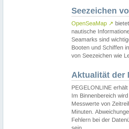
Seezeichen v
OpenSeaMap
↗
biete
nautische Information
Seamarks sind wichtig
Booten und Schiffen i
von Seezeichen wie Le
Aktualität der
PEGELONLINE erhält u
Im Binnenbereich wird 
Messwerte von Zeitreih
Minuten. Abweichungen
Fehlern bei der Daten
sein.