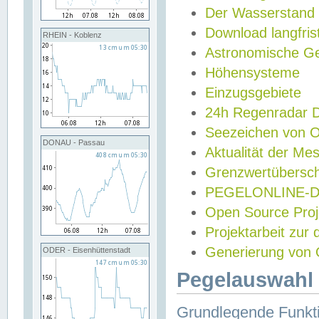
Der Wasserstand
Download langfris
RHEIN - Koblenz
Astronomische Gez
Höhensysteme
Einzugsgebiete
24h Regenradar
Seezeichen von 
DONAU - Passau
Aktualität der Me
Grenzwertübersch
PEGELONLINE-Di
Open Source Projek
Projektarbeit zur
Generierung von 
ODER - Eisenhüttenstadt
Pegelauswahl 
Grundlegende Funkti