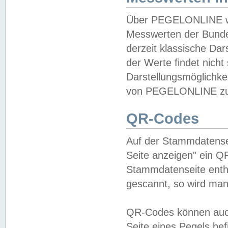
Über PEGELONLINE wer
Messwerten der Bundes
derzeit klassische Da
der Werte findet nicht 
Darstellungsmöglichkei
von PEGELONLINE zu 
QR-Codes
Auf der Stammdatensei
Seite anzeigen" ein Q
Stammdatenseite enthä
gescannt, so wird man
QR-Codes können auc
Seite eines Pegels be