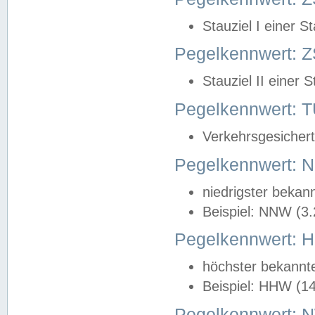
Stauziel I einer S
Pegelkennwert: Z
Stauziel II einer 
Pegelkennwert:
Verkehrsgesichert
Pegelkennwert:
niedrigster bekan
Beispiel: NNW (3
Pegelkennwert:
höchster bekannt
Beispiel: HHW (1
Pegelkennwert: 