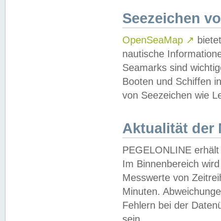
Seezeichen v
OpenSeaMap
↗
biete
nautische Information
Seamarks sind wichtig
Booten und Schiffen i
von Seezeichen wie Le
Aktualität der
PEGELONLINE erhält u
Im Binnenbereich wird 
Messwerte von Zeitreih
Minuten. Abweichungen
Fehlern bei der Daten
sein.