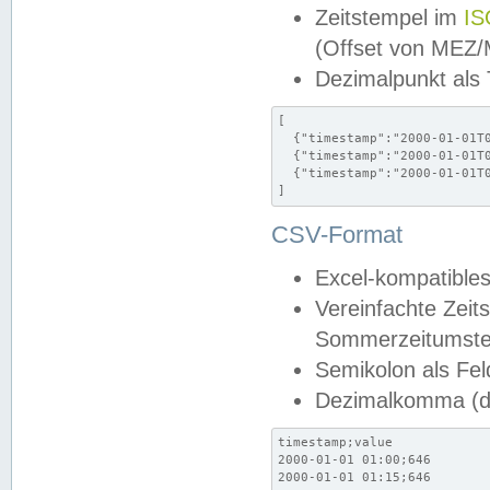
Zeitstempel im
IS
(Offset von MEZ
Dezimalpunkt als
[

  {"timestamp":"2000-01-01T0
  {"timestamp":"2000-01-01T0
  {"timestamp":"2000-01-01T0
]
CSV-Format
Excel-kompatibles
Vereinfachte Zeit
Sommerzeitumstel
Semikolon als Fel
Dezimalkomma (de
timestamp;value

2000-01-01 01:00;646

2000-01-01 01:15;646
