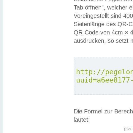
Tab öffnen", welcher 
Voreingestellt sind 4
Seitenlänge des QR-C
QR-Code von 4cm × 4c
ausdrucken, so setzt 
http://pegelo
uuid=a6ee8177
Die Formel zur Berech
lautet:
			(DPI × Druckkantenlänge in cm) ÷ 2,54 = Kantenlänge in Pixel
