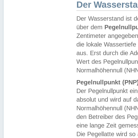
Der Wasserst
Der Wasserstand ist d
über dem
Pegelnullp
Zentimeter angegeben
die lokale Wassertie
aus. Erst durch die A
Wert des Pegelnullpun
Normalhöhennull (NHN
Pegelnullpunkt (PNP)
Der Pegelnullpunkt ei
absolut und wird auf
Normalhöhennull (NHN
den Betreiber des Pege
eine lange Zeit geme
Die Pegellatte wird s