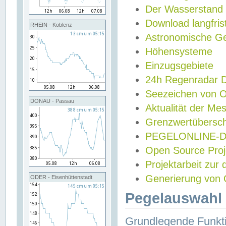
Der Wasserstand
Download langfris
RHEIN - Koblenz
Astronomische Gez
Höhensysteme
Einzugsgebiete
24h Regenradar
Seezeichen von 
DONAU - Passau
Aktualität der Me
Grenzwertübersch
PEGELONLINE-Di
Open Source Projek
Projektarbeit zur
Generierung von 
ODER - Eisenhüttenstadt
Pegelauswahl 
Grundlegende Funkti