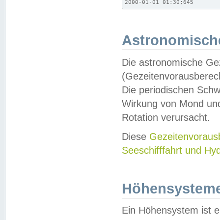
2000-01-01 01:30;645
Astronomische
Die astronomische Gez
(Gezeitenvorausberec
Die periodischen Schw
Wirkung von Mond und
Rotation verursacht.
Diese
Gezeitenvorau
Seeschifffahrt und Hy
Höhensystem
Ein Höhensystem ist e