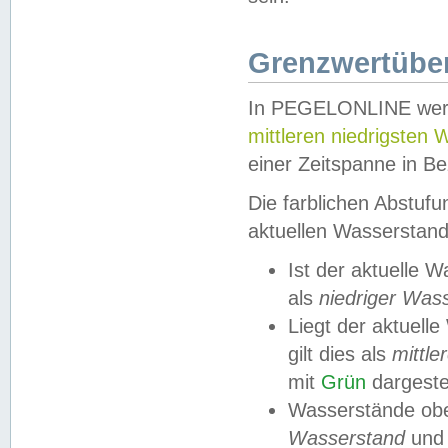
Grenzwertüber
In PEGELONLINE werde
mittleren niedrigsten
einer Zeitspanne in Be
Die farblichen Abstuf
aktuellen Wasserstand
Ist der aktuelle 
als
niedriger Was
Liegt der aktue
gilt dies als
mittle
mit
Grün
dargestel
Wasserstände obe
Wasserstand
und