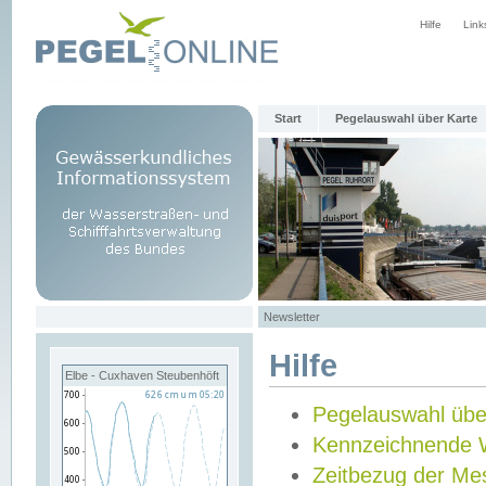
Hilfe
Link
Start
Pegelauswahl über Karte
Newsletter
Hilfe
Elbe - Cuxhaven Steubenhöft
Pegelauswahl übe
Kennzeichnende 
Zeitbezug der Me