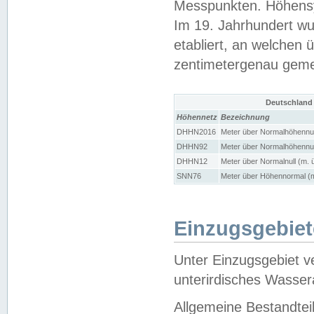
Messpunkten. Höhensy
Im 19. Jahrhundert wu
etabliert, an welchen 
zentimetergenau gem
Deutschland
Höhennetz
Bezeichnung
DHHN2016
Meter über Normalhöhennul
DHHN92
Meter über Normalhöhennul
DHHN12
Meter über Normalnull (m. 
SNN76
Meter über Höhennormal (m
Einzugsgebiet
Unter Einzugsgebiet v
unterirdisches Wasser
Allgemeine Bestandtei