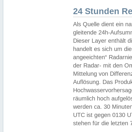
24 Stunden R
Als Quelle dient ein n
gleitende 24h-Aufsum
Dieser Layer enthält
handelt es sich um di
angeeichten“ Radarnie
der Radar- mit den O
Mittelung von Differe
Auflösung. Das Produk
Hochwasservorhersagez
räumlich hoch aufgelö
werden ca. 30 Minuten
UTC ist gegen 0130 UTC
stehen für die letzten