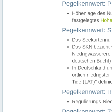
Pegelkennwert: 
Höhenlage des Nul
festgelegtes
Höhe
Pegelkennwert: 
Das Seekartennull
Das SKN bezieht s
Niedrigwassererei
deutschen Bucht) 
In Deutschland un
örtlich niedrigst
Tide (LAT)" definie
Pegelkennwert:
Regulierungs-Nie
Pegelkennwert: Z