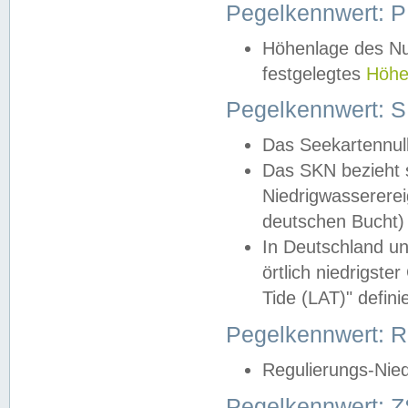
Pegelkennwert: 
Höhenlage des Nul
festgelegtes
Höhe
Pegelkennwert: 
Das Seekartennull
Das SKN bezieht s
Niedrigwassererei
deutschen Bucht) 
In Deutschland un
örtlich niedrigst
Tide (LAT)" definie
Pegelkennwert:
Regulierungs-Nie
Pegelkennwert: Z