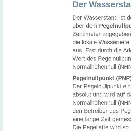
Der Wasserst
Der Wasserstand ist d
über dem
Pegelnullp
Zentimeter angegeben
die lokale Wassertie
aus. Erst durch die A
Wert des Pegelnullpun
Normalhöhennull (NHN
Pegelnullpunkt (PNP)
Der Pegelnullpunkt ei
absolut und wird auf
Normalhöhennull (NHN
den Betreiber des Pege
eine lange Zeit geme
Die Pegellatte wird s