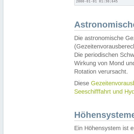
2000-01-01 01:30;645
Astronomische
Die astronomische Gez
(Gezeitenvorausberec
Die periodischen Schw
Wirkung von Mond und
Rotation verursacht.
Diese
Gezeitenvorau
Seeschifffahrt und Hy
Höhensystem
Ein Höhensystem ist e