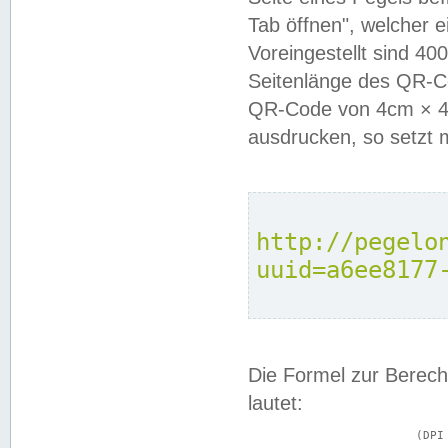
Tab öffnen", welcher 
Voreingestellt sind 4
Seitenlänge des QR-C
QR-Code von 4cm × 4c
ausdrucken, so setzt 
http://pegelo
uuid=a6ee8177
Die Formel zur Berech
lautet:
			(DPI × Druckkantenlänge in cm) ÷ 2,54 = Kantenlänge in Pixel
