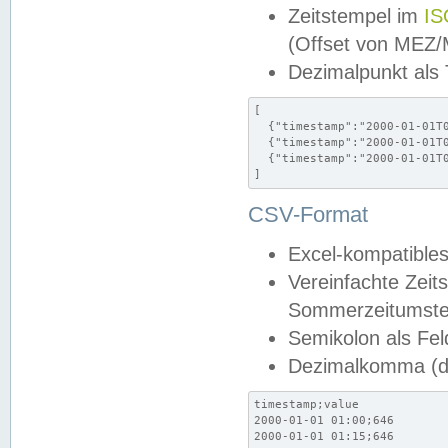
Zeitstempel im
IS
(Offset von MEZ
Dezimalpunkt als
[

  {"timestamp":"2000-01-01T0
  {"timestamp":"2000-01-01T0
  {"timestamp":"2000-01-01T0
]
CSV-Format
Excel-kompatibles
Vereinfachte Zeit
Sommerzeitumstel
Semikolon als Fel
Dezimalkomma (de
timestamp;value

2000-01-01 01:00;646

2000-01-01 01:15;646
