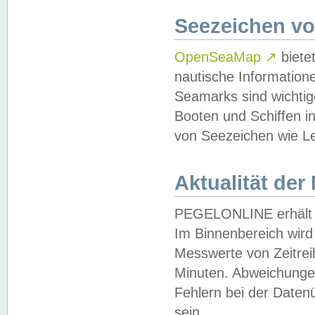
Seezeichen v
OpenSeaMap
↗
biete
nautische Information
Seamarks sind wichtig
Booten und Schiffen i
von Seezeichen wie Le
Aktualität der
PEGELONLINE erhält u
Im Binnenbereich wird 
Messwerte von Zeitreih
Minuten. Abweichungen
Fehlern bei der Daten
sein.