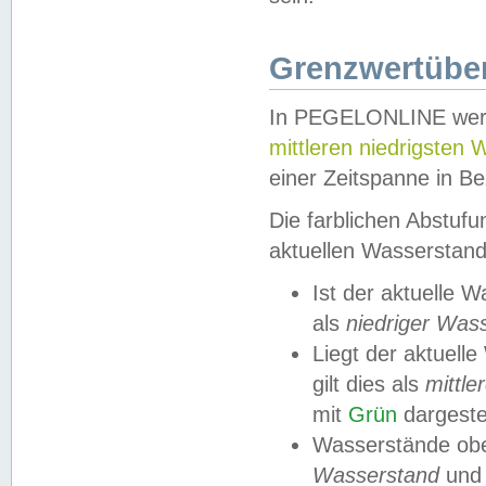
Grenzwertüber
In PEGELONLINE werde
mittleren niedrigsten
einer Zeitspanne in Be
Die farblichen Abstuf
aktuellen Wasserstand
Ist der aktuelle 
als
niedriger Was
Liegt der aktue
gilt dies als
mittle
mit
Grün
dargestel
Wasserstände obe
Wasserstand
und