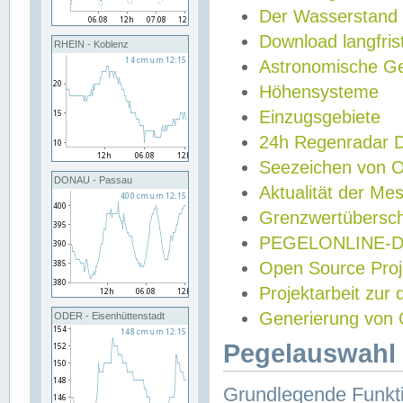
Der Wasserstand
Download langfris
RHEIN - Koblenz
Astronomische Gez
Höhensysteme
Einzugsgebiete
24h Regenradar
Seezeichen von 
DONAU - Passau
Aktualität der Me
Grenzwertübersch
PEGELONLINE-Di
Open Source Projek
Projektarbeit zur
Generierung von 
ODER - Eisenhüttenstadt
Pegelauswahl 
Grundlegende Funkti