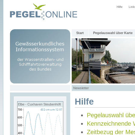
Hilfe
Link
Start
Pegelauswahl über Karte
Newsletter
Hilfe
Elbe - Cuxhaven Steubenhöft
Pegelauswahl übe
Kennzeichnende 
Zeitbezug der Me