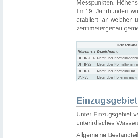
Messpunkten. Höhensy
Im 19. Jahrhundert wu
etabliert, an welchen 
zentimetergenau gem
Deutschland
Höhennetz
Bezeichnung
DHHN2016
Meter über Normalhöhennul
DHHN92
Meter über Normalhöhennul
DHHN12
Meter über Normalnull (m. 
SNN76
Meter über Höhennormal (m
Einzugsgebiet
Unter Einzugsgebiet v
unterirdisches Wasser
Allgemeine Bestandtei