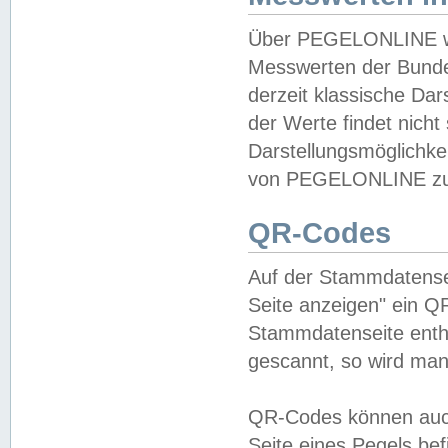
Über PEGELONLINE wer
Messwerten der Bundes
derzeit klassische Da
der Werte findet nicht 
Darstellungsmöglichkei
von PEGELONLINE zu 
QR-Codes
Auf der Stammdatensei
Seite anzeigen" ein Q
Stammdatenseite enthä
gescannt, so wird man
QR-Codes können auc
Seite eines Pegels be