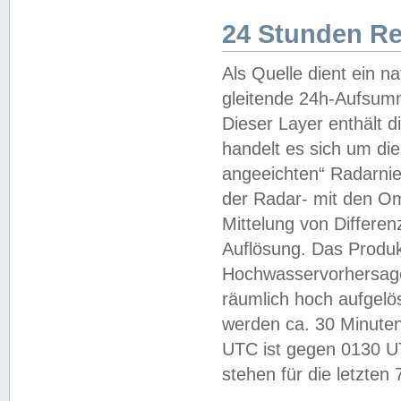
24 Stunden R
Als Quelle dient ein n
gleitende 24h-Aufsum
Dieser Layer enthält
handelt es sich um di
angeeichten“ Radarnie
der Radar- mit den O
Mittelung von Differe
Auflösung. Das Produk
Hochwasservorhersagez
räumlich hoch aufgelö
werden ca. 30 Minuten
UTC ist gegen 0130 UTC
stehen für die letzten