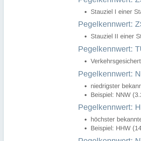
Stauziel I einer S
Pegelkennwert: Z
Stauziel II einer 
Pegelkennwert:
Verkehrsgesichert
Pegelkennwert:
niedrigster bekan
Beispiel: NNW (3
Pegelkennwert:
höchster bekannt
Beispiel: HHW (1
Pegelkennwert: 