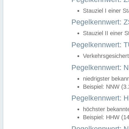
Stauziel I einer S
Pegelkennwert: Z
Stauziel II einer 
Pegelkennwert:
Verkehrsgesichert
Pegelkennwert:
niedrigster bekan
Beispiel: NNW (3
Pegelkennwert:
höchster bekannt
Beispiel: HHW (1
Pegelkennwert: 