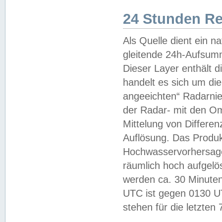
24 Stunden R
Als Quelle dient ein n
gleitende 24h-Aufsum
Dieser Layer enthält
handelt es sich um di
angeeichten“ Radarnie
der Radar- mit den O
Mittelung von Differe
Auflösung. Das Produk
Hochwasservorhersagez
räumlich hoch aufgelö
werden ca. 30 Minuten
UTC ist gegen 0130 UTC
stehen für die letzten