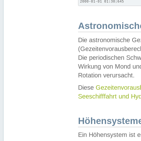
2000-01-01 01:30;645
Astronomische
Die astronomische Gez
(Gezeitenvorausberec
Die periodischen Schw
Wirkung von Mond und
Rotation verursacht.
Diese
Gezeitenvorau
Seeschifffahrt und Hy
Höhensystem
Ein Höhensystem ist e