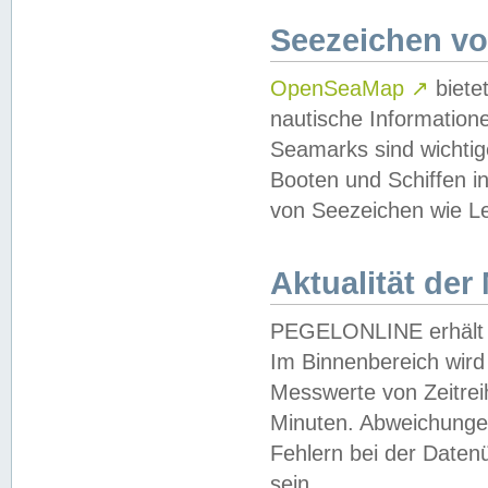
Seezeichen v
OpenSeaMap
↗
biete
nautische Information
Seamarks sind wichtig
Booten und Schiffen i
von Seezeichen wie Le
Aktualität der
PEGELONLINE erhält u
Im Binnenbereich wird 
Messwerte von Zeitreih
Minuten. Abweichungen
Fehlern bei der Daten
sein.