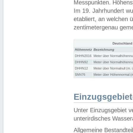
Messpunkten. Höhensy
Im 19. Jahrhundert wu
etabliert, an welchen 
zentimetergenau gem
Deutschland
Höhennetz
Bezeichnung
DHHN2016
Meter über Normalhöhennul
DHHN92
Meter über Normalhöhennul
DHHN12
Meter über Normalnull (m. 
SNN76
Meter über Höhennormal (m
Einzugsgebiet
Unter Einzugsgebiet v
unterirdisches Wasser
Allgemeine Bestandtei