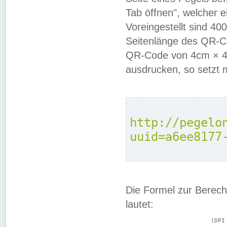
Tab öffnen", welcher 
Voreingestellt sind 4
Seitenlänge des QR-C
QR-Code von 4cm × 4c
ausdrucken, so setzt 
http://pegelo
uuid=a6ee8177
Die Formel zur Berech
lautet:
			(DPI × Druckkantenlänge in cm) ÷ 2,54 = Kantenlänge in Pixel
