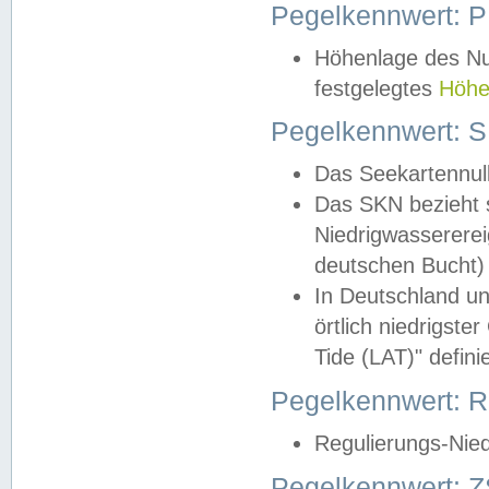
Pegelkennwert: 
Höhenlage des Nul
festgelegtes
Höhe
Pegelkennwert: 
Das Seekartennull
Das SKN bezieht s
Niedrigwassererei
deutschen Bucht) 
In Deutschland un
örtlich niedrigst
Tide (LAT)" definie
Pegelkennwert:
Regulierungs-Nie
Pegelkennwert: Z