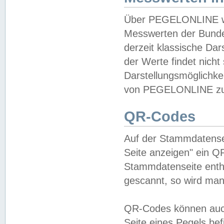
Über PEGELONLINE wer
Messwerten der Bundes
derzeit klassische Da
der Werte findet nicht 
Darstellungsmöglichkei
von PEGELONLINE zu 
QR-Codes
Auf der Stammdatensei
Seite anzeigen" ein Q
Stammdatenseite enthä
gescannt, so wird man
QR-Codes können auc
Seite eines Pegels be