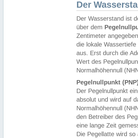
Der Wasserst
Der Wasserstand ist d
über dem
Pegelnullp
Zentimeter angegeben
die lokale Wassertie
aus. Erst durch die A
Wert des Pegelnullpun
Normalhöhennull (NHN
Pegelnullpunkt (PNP)
Der Pegelnullpunkt ei
absolut und wird auf
Normalhöhennull (NHN
den Betreiber des Pege
eine lange Zeit geme
Die Pegellatte wird s