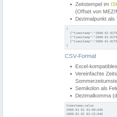
Zeitstempel im
IS
(Offset von MEZ
Dezimalpunkt als
[

  {"timestamp":"2000-01-01T0
  {"timestamp":"2000-01-01T0
  {"timestamp":"2000-01-01T0
]
CSV-Format
Excel-kompatibles
Vereinfachte Zeit
Sommerzeitumstel
Semikolon als Fel
Dezimalkomma (de
timestamp;value

2000-01-01 01:00;646

2000-01-01 01:15;646
