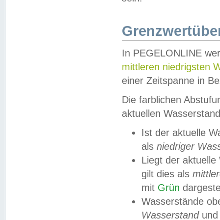
Grenzwertüber
In PEGELONLINE werde
mittleren niedrigsten
einer Zeitspanne in Be
Die farblichen Abstuf
aktuellen Wasserstand
Ist der aktuelle 
als
niedriger Was
Liegt der aktue
gilt dies als
mittle
mit
Grün
dargestel
Wasserstände obe
Wasserstand
und