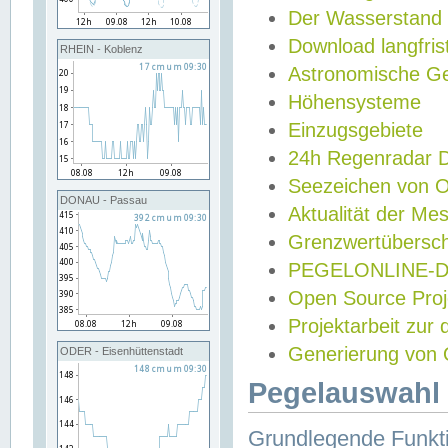
Der Wasserstand
Download langfris
RHEIN - Koblenz
Astronomische Gez
Höhensysteme
Einzugsgebiete
24h Regenradar
Seezeichen von 
DONAU - Passau
Aktualität der Me
Grenzwertübersch
PEGELONLINE-Di
Open Source Projek
Projektarbeit zur
Generierung von 
ODER - Eisenhüttenstadt
Pegelauswahl 
Grundlegende Funkti