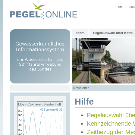
Hilfe
Link
Start
Pegelauswahl über Karte
Newsletter
Hilfe
Elbe - Cuxhaven Steubenhöft
Pegelauswahl übe
Kennzeichnende 
Zeitbezug der Me