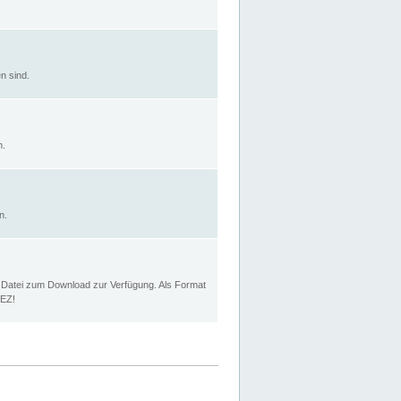
n sind.
n.
n.
p Datei zum Download zur Verfügung. Als Format
MEZ!