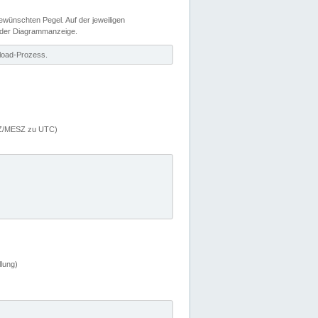
wünschten Pegel. Auf der jeweiligen
 der Diagrammanzeige.
load-Prozess.
MEZ/MESZ zu UTC)
lung)