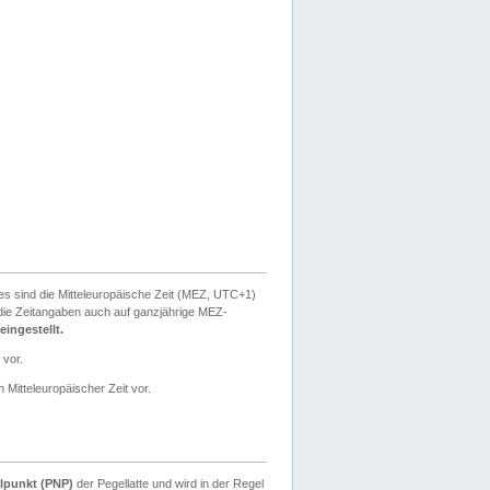
ies sind die Mitteleuropäische Zeit (MEZ, UTC+1)
ie Zeitangaben auch auf ganzjährige MEZ-
ingestellt.
 vor.
 Mitteleuropäischer Zeit vor.
lpunkt (PNP)
der Pegellatte und wird in der Regel