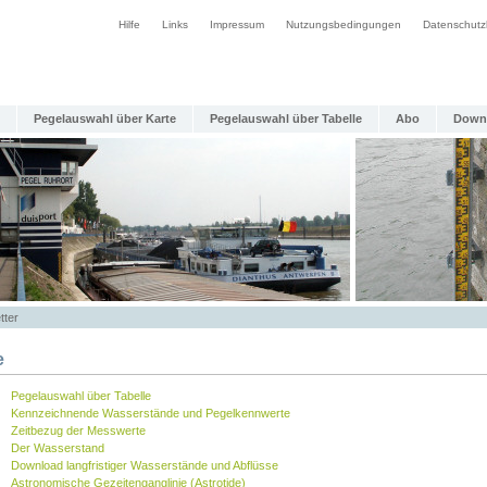
Hilfe
Links
Impressum
Nutzungsbedingungen
Datenschutz
Pegelauswahl über Karte
Pegelauswahl über Tabelle
Abo
Down
tter
e
Pegelauswahl über Tabelle
Kennzeichnende Wasserstände und Pegelkennwerte
Zeitbezug der Messwerte
Der Wasserstand
Download langfristiger Wasserstände und Abflüsse
Astronomische Gezeitenganglinie (Astrotide)