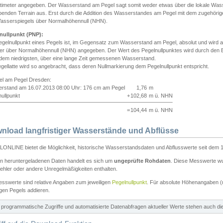
ntimeter angegeben. Der Wasserstand am Pegel sagt somit weder etwas über die lokale Wa
enden Terrain aus. Erst durch die Addition des Wasserstandes am Pegel mit dem zugehörig
asserspiegels über Normalhöhennull (NHN).
nullpunkt (PNP):
egelnullpunkt eines Pegels ist, im Gegensatz zum Wasserstand am Pegel, absolut und wir
ter über Normalhöhennull (NHN) angegeben. Der Wert des Pegelnullpunktes wird durch den Bet
 dem niedrigsten, über eine lange Zeit gemessenen Wasserstand.
gellatte wird so angebracht, dass deren Nullmarkierung dem Pegelnullpunkt entspricht.
iel am Pegel Dresden:
rstand am 16.07.2013 08:00 Uhr: 176 cm am Pegel
1,76
m
ullpunkt
+
102,68
m ü. NHN
=
104,44
m ü. NHN
nload langfristiger Wasserstände und Abflüsse
ONLINE bietet die Möglichkeit, historische Wasserstandsdaten und Abflusswerte seit dem 1
en heruntergeladenen Daten handelt es sich um
ungeprüfte Rohdaten
. Diese Messwerte wur
ehler oder andere Unregelmäßigkeiten enthalten.
esswerte sind relative Angaben zum jeweiligen
Pegelnullpunkt
. Für absolute Höhenangaben 
igen Pegels addieren.
ür programmatische Zugriffe und automatisierte Datenabfragen aktueller Werte stehen auch d