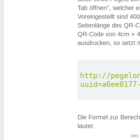
Tab öffnen", welcher 
Voreingestellt sind 4
Seitenlänge des QR-C
QR-Code von 4cm × 4c
ausdrucken, so setzt 
http://pegelo
uuid=a6ee8177
Die Formel zur Berech
lautet:
			(DPI × Druckkantenlänge in cm) ÷ 2,54 = Kantenlänge in Pixel
