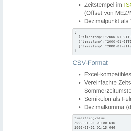
Zeitstempel im
IS
(Offset von MEZ
Dezimalpunkt als
[

  {"timestamp":"2000-01-01T0
  {"timestamp":"2000-01-01T0
  {"timestamp":"2000-01-01T0
]
CSV-Format
Excel-kompatibles
Vereinfachte Zeit
Sommerzeitumstel
Semikolon als Fel
Dezimalkomma (de
timestamp;value

2000-01-01 01:00;646

2000-01-01 01:15;646
