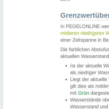
Grenzwertüber
In PEGELONLINE werde
mittleren niedrigsten
einer Zeitspanne in Be
Die farblichen Abstuf
aktuellen Wasserstand
Ist der aktuelle 
als
niedriger Was
Liegt der aktue
gilt dies als
mittle
mit
Grün
dargestel
Wasserstände obe
Wasserstand
und