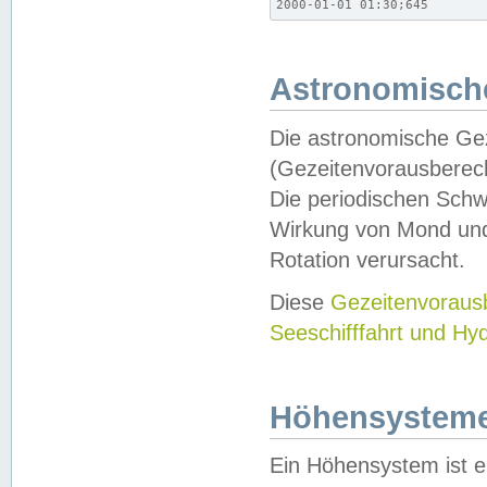
2000-01-01 01:30;645
Astronomische
Die astronomische Gez
(Gezeitenvorausberec
Die periodischen Schw
Wirkung von Mond und
Rotation verursacht.
Diese
Gezeitenvorau
Seeschifffahrt und Hy
Höhensystem
Ein Höhensystem ist e