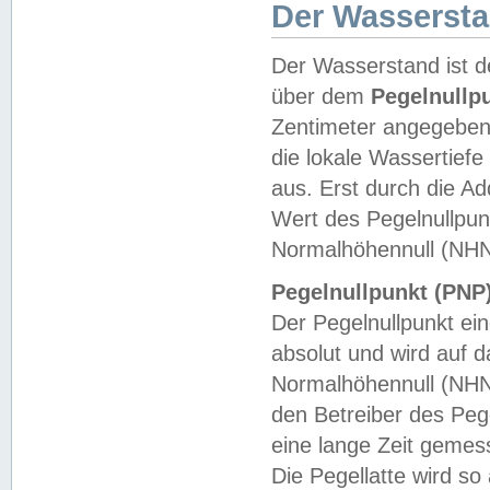
Der Wasserst
Der Wasserstand ist d
über dem
Pegelnullp
Zentimeter angegeben
die lokale Wassertie
aus. Erst durch die A
Wert des Pegelnullpun
Normalhöhennull (NHN
Pegelnullpunkt (PNP)
Der Pegelnullpunkt ei
absolut und wird auf
Normalhöhennull (NHN
den Betreiber des Pege
eine lange Zeit geme
Die Pegellatte wird s