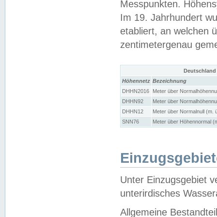
Messpunkten. Höhensy
Im 19. Jahrhundert wu
etabliert, an welchen 
zentimetergenau gem
Deutschland
Höhennetz
Bezeichnung
DHHN2016
Meter über Normalhöhennul
DHHN92
Meter über Normalhöhennul
DHHN12
Meter über Normalnull (m. 
SNN76
Meter über Höhennormal (m
Einzugsgebiet
Unter Einzugsgebiet v
unterirdisches Wasser
Allgemeine Bestandtei