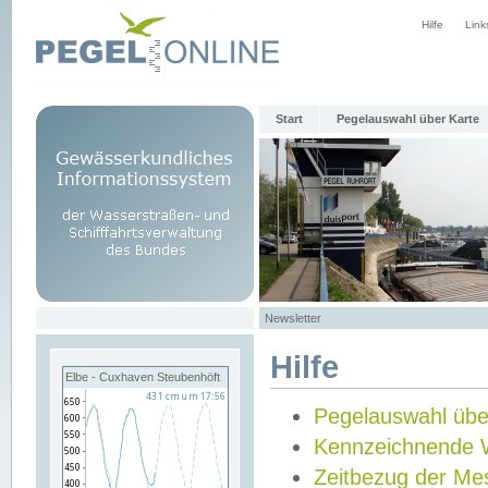
Hilfe
Link
Start
Pegelauswahl über Karte
Newsletter
Hilfe
Elbe - Cuxhaven Steubenhöft
Pegelauswahl übe
Kennzeichnende 
Zeitbezug der Me