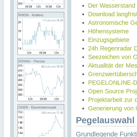
Der Wasserstand
Download langfris
RHEIN - Koblenz
Astronomische Gez
Höhensysteme
Einzugsgebiete
24h Regenradar
Seezeichen von 
DONAU - Passau
Aktualität der Me
Grenzwertübersch
PEGELONLINE-Di
Open Source Projek
Projektarbeit zur
Generierung von 
ODER - Eisenhüttenstadt
Pegelauswahl 
Grundlegende Funkti