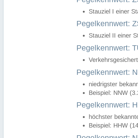
Stauziel I einer S
Pegelkennwert: Z
Stauziel II einer 
Pegelkennwert:
Verkehrsgesichert
Pegelkennwert:
niedrigster bekan
Beispiel: NNW (3
Pegelkennwert:
höchster bekannt
Beispiel: HHW (1
Pegelkennwert: 