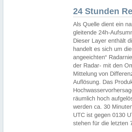
24 Stunden R
Als Quelle dient ein n
gleitende 24h-Aufsum
Dieser Layer enthält
handelt es sich um di
angeeichten“ Radarnie
der Radar- mit den O
Mittelung von Differe
Auflösung. Das Produk
Hochwasservorhersagez
räumlich hoch aufgelö
werden ca. 30 Minuten
UTC ist gegen 0130 UTC
stehen für die letzten