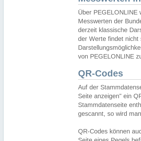
Über PEGELONLINE wer
Messwerten der Bundes
derzeit klassische Da
der Werte findet nicht 
Darstellungsmöglichkei
von PEGELONLINE zu 
QR-Codes
Auf der Stammdatensei
Seite anzeigen" ein Q
Stammdatenseite enthä
gescannt, so wird man
QR-Codes können auc
Seite eines Pegels be