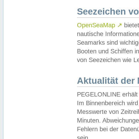
Seezeichen v
OpenSeaMap
↗
biete
nautische Information
Seamarks sind wichtig
Booten und Schiffen i
von Seezeichen wie Le
Aktualität der
PEGELONLINE erhält u
Im Binnenbereich wird 
Messwerte von Zeitreih
Minuten. Abweichungen
Fehlern bei der Daten
sein.