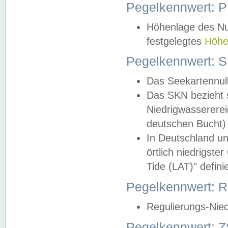
Pegelkennwert: 
Höhenlage des Nul
festgelegtes
Höhe
Pegelkennwert: 
Das Seekartennull
Das SKN bezieht s
Niedrigwassererei
deutschen Bucht) 
In Deutschland un
örtlich niedrigst
Tide (LAT)" definie
Pegelkennwert:
Regulierungs-Nie
Pegelkennwert: Z