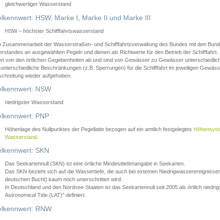
gleichwertiger Wasserstand
lkennwert: HSW, Marke I, Marke II und Marke III
HSW – höchster Schifffahrtswasserstand
in Zusammenarbeit der Wasserstraßen- und Schifffahrtsverwaltung des Bundes mit den Bund
standes an ausgewählten Pegeln und dienen als Richtwerte für den Betrieb der Schifffahrt. 
n von den örtlichen Gegebenheiten ab und sind von Gewässer zu Gewässer unterschiedlich
 unterschiedliche Beschränkungen (z.B. Sperrungen) für die Schifffahrt im jeweiligen Gewäss
schreitung wieder aufgehoben.
lkennwert: NSW
niedrigster Wasserstand
lkennwert: PNP
Höhenlage des Nullpunktes der Pegellatte bezogen auf ein amtlich festgelegtes
Höhensys
Wasserstand
.
lkennwert: SKN
Das Seekartennull (SKN) ist eine örtliche Mindesttiefenangabe in Seekarten.
Das SKN bezieht sich auf die Wassertiefe, die auch bei extemen Niedrigwasserereignissen
deutschen Bucht) kaum noch unterschritten wird.
In Deutschland und den Nordsee-Staaten ist das Seekartennull seit 2005 als örtlich nie
Astronomical Tide (LAT)" definiert.
lkennwert: RNW