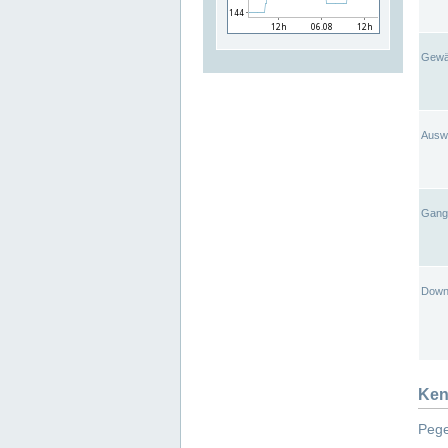
Gewä
Ausw
Gangl
Down
Ken
Pege