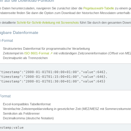
iff auf die Download-Funktion
e Daten herunterzuladen, navigieren Sie zunächst über die
Pegelauswahl-Tabelle
zu einem ge
datenseite finden Sie dann die Option zum Download der historischen Messdaten unterhalb
ne detaillierte
Schritt-für-Schritt-Anleitung mit Screenshots
führt Sie durch den gesamten Down
ügbare Datenformate
-Format
Strukturiertes Datenformat für programmatische Verarbeitung
Zeitstempel im
ISO 8601-Format
↗
mit vollständigen Zeitzoneninformation (Offset von 
Dezimalpunkt als Trennzeichen
"timestamp":"2000-01-01T01:00:00+01:00","value":646},

"timestamp":"2000-01-01T01:15:00+01:00","value":646},

"timestamp":"2000-01-01T01:30:00+01:00","value":645}

Format
Excel-kompatibles Tabellenformat
Vereinfachte Zeitstempeldarstellung in gesetzlicher Zeit (MEZ/MESZ mit Sommerzeitumstel
Semikolon als Feldtrenner
Dezimalkomma (deutsche Notation)
estamp;value
