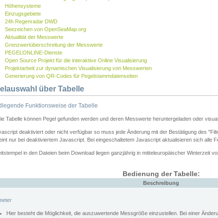
Höhensysteme
Einzugsgebiete
24h Regenradar DWD
Seezeichen von OpenSeaMap.org
Aktualität der Messwerte
Grenzwertüberschreitung der Messwerte
PEGELONLINE-Dienste
Open Source Projekt für die interaktive Online Visualisierung
Projektarbeit zur dynamischen Visualisierung von Messwerten
Generierung von QR-Codes für Pegelstammdatenseiten
elauswahl über Tabelle
legende Funktionsweise der Tabelle
die Tabelle können Pegel gefunden werden und deren Messwerte heruntergeladen oder visuali
vascript deaktiviert oder nicht verfügbar so muss jede Änderung mit der Bestätigung des "Filt
int nur bei deaktiviertem Javascript. Bei eingeschaltetem Javascript aktualisieren sich alle 
itstempel in den Dateien beim Download liegen ganzjährig in mitteleuropäischer Winterzeit vo
Bedienung der Tabelle:
Beschreibung
meter
Hier besteht die Möglichkeit, die auszuwertende Messgröße einzustellen. Bei einer Ände