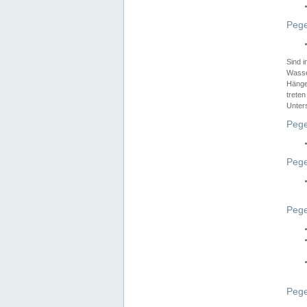
Pege
Sind 
Wasser
Hänge
treten
Unter
Pege
Pege
Pege
Pege