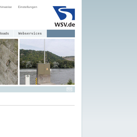
hinweise
Einstellungen
loads
Webservices