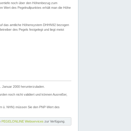
ssertiefe noch über den Höhenbezug zum
en Wert des Pegelnullpunktes erhält man die Höhe
d auf das amtliche Höhensystem DHHN92 bezogen
reiber des Pegels festgelegt und liegt meist
. Januar 2000 herunterzuladen.
den noch nicht validiert und können Ausreißer,
(m ü. NHN) müssen Sie den PNP-Wert des
ie
PEGELONLINE Webservices
zur Verfügung.