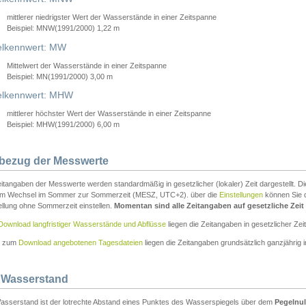
mittlerer niedrigster Wert der Wasserstände in einer Zeitspanne
Beispiel: MNW(1991/2000) 1,22 m
lkennwert: MW
Mittelwert der Wasserstände in einer Zeitspanne
Beispiel: MN(1991/2000) 3,00 m
elkennwert: MHW
mittlerer höchster Wert der Wasserstände in einer Zeitspanne
Beispiel: MHW(1991/2000) 6,00 m
tbezug der Messwerte
itangaben der Messwerte werden standardmäßig in gesetzlicher (lokaler) Zeit dargestellt. D
em Wechsel im Sommer zur Sommerzeit (MESZ, UTC+2). über die
Einstellungen
können Sie d
ellung ohne Sommerzeit einstellen.
Momentan sind alle Zeitangaben auf gesetzliche Zeit e
Download langfristiger Wasserstände und Abflüsse
liegen die Zeitangaben in gesetzlicher Zeit
n zum
Download angebotenen Tagesdateien
liegen die Zeitangaben grundsätzlich ganzjährig in
 Wasserstand
asserstand ist der lotrechte Abstand eines Punktes des Wasserspiegels über dem
Pegelnul