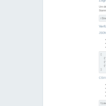
Zugr
Um di
Stamm
ℹ️ Ei
Verf
JSON
[

  {
  {
  {
]
CSV-
tim