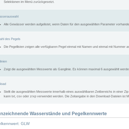
Selektionen im Menü zurückgesetzt.
sserauswahl
Alle Gewässer werden aufgelistet, wenn Daten für den ausgewählten Parameter vorhande
ahl des Pegels
Die Pegellisten zeigen alle verfügbaren Pegel einmal mit Namen und einmal mit Nummer a
inien
Zeigt die ausgewählten Messwerte als Ganglinie. Es können maximal 6 ausgewählt werde
load
Stellt die ausgewählten Messwerte innerhalb eines auswählbaren Zeitbereichs in einer Zi
kann txt, csv oder zrxp verwendet werden. Die Zeitangabe in den Download-Dateien ist 
nzeichnende Wasserstände und Pegelkennwerte
lkennwert: GLW