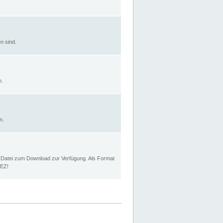
n sind.
n.
n.
p Datei zum Download zur Verfügung. Als Format
MEZ!