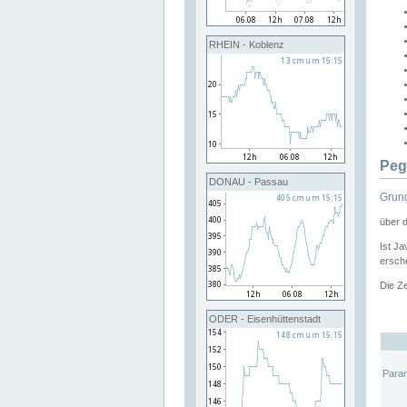
RHEIN - Koblenz
Peg
DONAU - Passau
Grund
über 
Ist Ja
ersche
Die Ze
ODER - Eisenhüttenstadt
Para