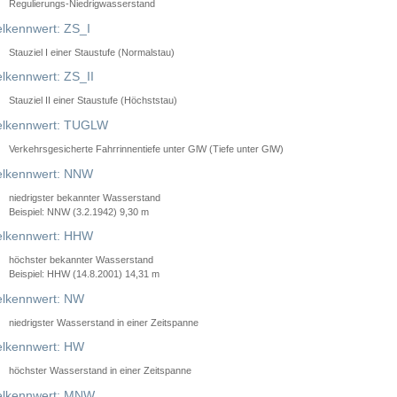
Regulierungs-Niedrigwasserstand
lkennwert: ZS_I
Stauziel I einer Staustufe (Normalstau)
lkennwert: ZS_II
Stauziel II einer Staustufe (Höchststau)
elkennwert: TUGLW
Verkehrsgesicherte Fahrrinnentiefe unter GlW (Tiefe unter GlW)
lkennwert: NNW
niedrigster bekannter Wasserstand
Beispiel: NNW (3.2.1942) 9,30 m
lkennwert: HHW
höchster bekannter Wasserstand
Beispiel: HHW (14.8.2001) 14,31 m
lkennwert: NW
niedrigster Wasserstand in einer Zeitspanne
lkennwert: HW
höchster Wasserstand in einer Zeitspanne
elkennwert: MNW