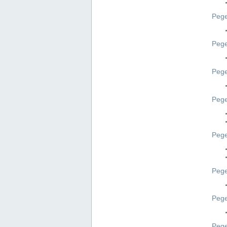
Pege
Pege
Peg
Pege
Pege
Pege
Pege
Peg