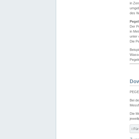
in Ze
umgeb
des W
Pegel
Der P
in Me
unter
Die Pe
Beisp
Wasse
Pegeln
Dow
PEGEL
Bei d
Messf
Die M
jeweil
ℹ️ F