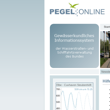
Start
Newsle
Hilf
Elbe - Cuxhaven Steubenhöft