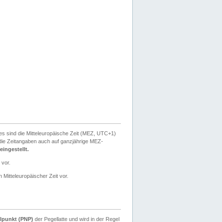
ies sind die Mitteleuropäische Zeit (MEZ, UTC+1)
ie Zeitangaben auch auf ganzjährige MEZ-
ingestellt.
 vor.
 Mitteleuropäischer Zeit vor.
lpunkt (PNP)
der Pegellatte und wird in der Regel