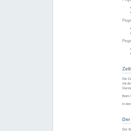
Pege
Peg
Zei
Die Ze
mit d
Darst
Beim
In de
Der
Der W