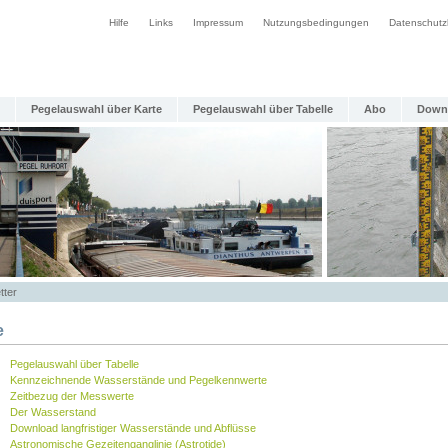
Hilfe
Links
Impressum
Nutzungsbedingungen
Datenschutz
Pegelauswahl über Karte
Pegelauswahl über Tabelle
Abo
Down
tter
e
Pegelauswahl über Tabelle
Kennzeichnende Wasserstände und Pegelkennwerte
Zeitbezug der Messwerte
Der Wasserstand
Download langfristiger Wasserstände und Abflüsse
Astronomische Gezeitenganglinie (Astrotide)