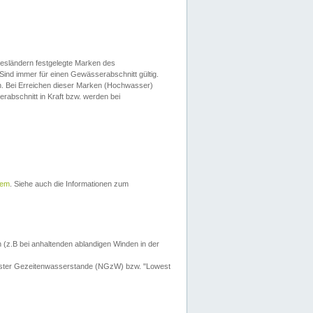
esländern festgelegte Marken des
Sind immer für einen Gewässerabschnitt gültig.
. Bei Erreichen dieser Marken (Hochwasser)
erabschnitt in Kraft bzw. werden bei
tem
. Siehe auch die Informationen zum
 (z.B bei anhaltenden ablandigen Winden in der
drigster Gezeitenwasserstande (NGzW) bzw. "Lowest