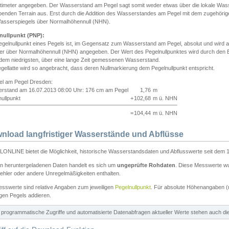
ntimeter angegeben. Der Wasserstand am Pegel sagt somit weder etwas über die lokale Wa
enden Terrain aus. Erst durch die Addition des Wasserstandes am Pegel mit dem zugehörig
asserspiegels über Normalhöhennull (NHN).
nullpunkt (PNP):
egelnullpunkt eines Pegels ist, im Gegensatz zum Wasserstand am Pegel, absolut und wir
ter über Normalhöhennull (NHN) angegeben. Der Wert des Pegelnullpunktes wird durch den Bet
 dem niedrigsten, über eine lange Zeit gemessenen Wasserstand.
gellatte wird so angebracht, dass deren Nullmarkierung dem Pegelnullpunkt entspricht.
iel am Pegel Dresden:
rstand am 16.07.2013 08:00 Uhr: 176 cm am Pegel
1,76
m
ullpunkt
+
102,68
m ü. NHN
=
104,44
m ü. NHN
nload langfristiger Wasserstände und Abflüsse
ONLINE bietet die Möglichkeit, historische Wasserstandsdaten und Abflusswerte seit dem 1
en heruntergeladenen Daten handelt es sich um
ungeprüfte Rohdaten
. Diese Messwerte wur
ehler oder andere Unregelmäßigkeiten enthalten.
esswerte sind relative Angaben zum jeweiligen
Pegelnullpunkt
. Für absolute Höhenangaben 
igen Pegels addieren.
ür programmatische Zugriffe und automatisierte Datenabfragen aktueller Werte stehen auch d