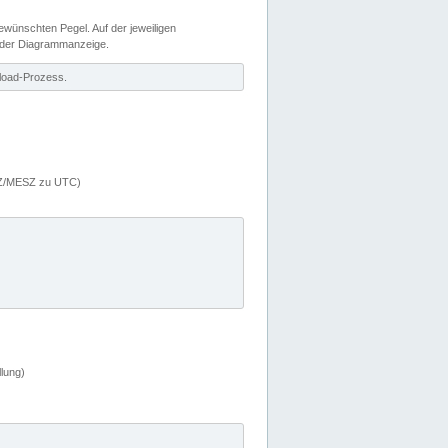
wünschten Pegel. Auf der jeweiligen
 der Diagrammanzeige.
load-Prozess.
MEZ/MESZ zu UTC)
lung)